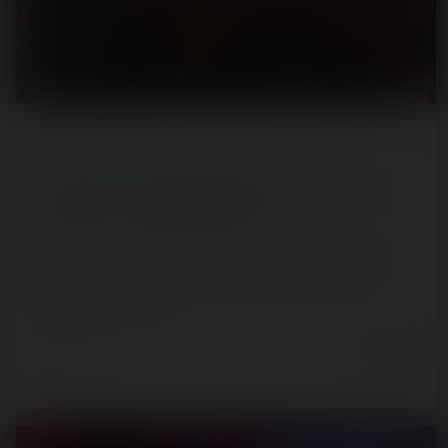
REPORT
/ FUN FAIR
Foire au Troc et aux Cochons (Champigny-sur-
Marne) — 14 novembre 2021
Tenue uniquement que sur un seul week-end, la Foire au
Troc et aux Cochons est une véritable foire qui réunit
plusieurs stands de…
5 years ago
0
0
4 min.