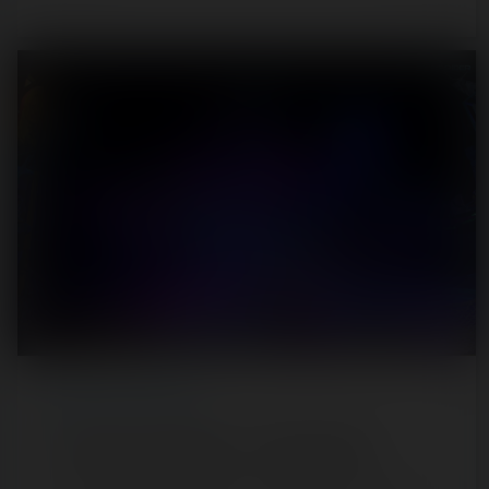
REPORT
/ LUNA PARK
Luna Park La Rochelle — 24 février 2022