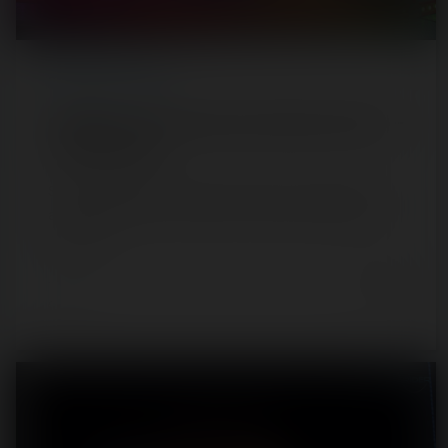
REPORT
/ FUN FAIR
Cristal Parc / Fête foraine de Clermont-Ferrand —
13 février 2022
Situé à l'extérieur de Clermont-Ferrand, le Cristal Parc a
accueilli son public ce week-end. Bien qu'assez petite au
niveau de…
4 years ago
7
0
5 min.