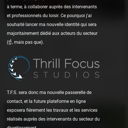
à terme, à collaborer auprès des intervenants
et professionnels du loisir. Ce pourquoi j'ai
souhaité lancer ma nouvelle identité qui sera
REPORT
/ THEME PARK
majoritairement dédié aux acteurs du secteur
(☝️, mais pas que).
Tivoli Gardens — 17 juin 2022
Je comprends pourquoi Disneyland tient son inspiration
de Tivoli Gardens… il est tellement beau, tellement bien,
qu'il en est devenu…
4 years ago
1
0
5 min.
T.F.S. sera donc ma nouvelle passerelle de
contact, et la future plateforme en ligne
exposera fièrement les travaux et les services
réalisés auprès des intervenants du secteur du
divertissement.