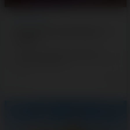
REPORT
/ FUN FAIR
Fête du Printemps de Vélizy-Villacoublay — 20
mars 2022
Absente pendant quasiment 2 années, la fête de
printemps de Vélizy-Villacoublay accueille de nouveau ses
visiteurs en 2022, pile pour le…
4 years ago
6
2
3 min.