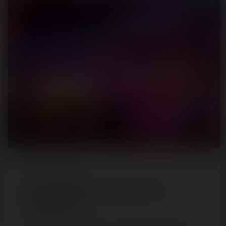
REPORT
/ FUN FAIR
Foire Saint-Martin de Cergy-Pontoise — 10
novembre 2021
Après avoir été absente en 2020 comme de nombreuses