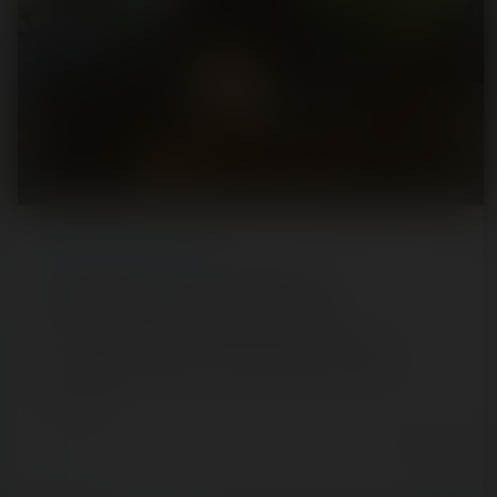
REPORT
/ THEME PARK
Odet Loisirs — 27 septembre 2020
Il s'agit de notre parc préféré de la saison 2020 ! Et
pourtant, qui d'entre vous connaissait ce parc avant
qu'on en…
4 years ago
5
0
16 min.