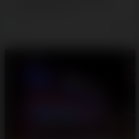
comeback pour la saison 2022 après deux années
consécutives d'absence. Cette…
4 years ago
16
0
19 min.