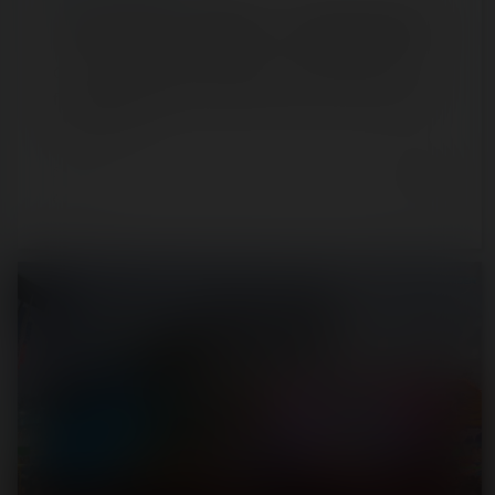
Jours de fêtes à la Villette — 16 décembre 2021
Comme la plupart des fêtes foraines françaises, la fête
foraine de la Villette accueille de nouveau ses visiteurs en
2021 pour les…
5 years ago
3
2
2 min.