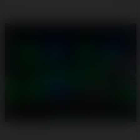
8 min.
REPORT
/ FUN FAIR