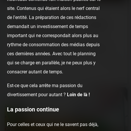
site. Contenus qui étaient alors le nerf central
REPORT
/ FUN FAIR
de l'entité. La préparation de ces rédactions
Foire Saint-Romain de Rouen — 18 novembre
demandait un investissement de temps
2021
important qui ne correspondait alors plus au
rythme de consommation des médias depuis
C'est un peu notre « Fête des Loges d'automne/d'hiver »,
la Foire Saint-Romain de Rouen est notre rendez-vous…
ces dernières années. Avec tout le planning
qui se charge en parallèle, je ne peux plus y
4 years ago
11
3
6 min.
consacrer autant de temps.
Est-ce que cela arrête ma passion du
divertissement pour autant ?
Loin de là !
La passion continue
Pour celles et ceux qui ne le savent pas déjà,