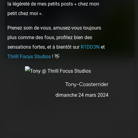
la légèreté de mes petits posts « chez mon
petit chez moi ».
Prenez soin de vous, amusez-vous toujours
plus comme des fous, profitez bien des
sensations fortes, et à bientôt sur
R1DD3N
et
Thrill Focus Studios
! 👋
REPORT
/ THEME PARK
Gröna Lund — 9 juin 2022
dimanche 24 mars 2024
Quelle surprenante découverte de Gröna Lund ! Ce parc
de ville (située en plein cœur de la capitale suédoise,
Stockholm) propose un…
4 years ago
2
0
8 min.