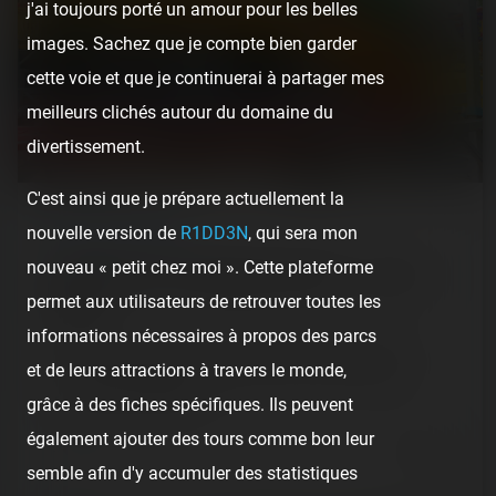
j'ai toujours porté un amour pour les belles
images. Sachez que je compte bien garder
cette voie et que je continuerai à partager mes
meilleurs clichés autour du domaine du
divertissement.
C'est ainsi que je prépare actuellement la
REPORT
/ FUN FAIR
nouvelle version de
R1DD3N
, qui sera mon
nouveau « petit chez moi ». Cette plateforme
Fête foraine de la Mirabelle de Metz — 21 août
permet aux utilisateurs de retrouver toutes les
2022
informations nécessaires à propos des parcs
Petite surprise lors de notre petit week-end de repos à
et de leurs attractions à travers le monde,
Metz, en Lorraine, avec la découverte de la petite fête
foraine de la Mirabelle…
grâce à des fiches spécifiques. Ils peuvent
également ajouter des tours comme bon leur
4 years ago
9
3
semble afin d'y accumuler des statistiques
2 min.