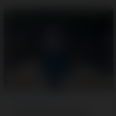
REPORT
/ ROLLER COASTER
Joyeux anniversaire, Silver Mountain ! 🎂