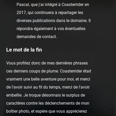
Pascal, que j'ai intégré à Coasterrider en
2017, qui continuera à repartager les
REPORT
/ WILDLIFE PARK
diverses publications dans le domaine. Il
Kolmården — 13 juin 2022
répondra également à vos éventuelles
demandes de contact.
Loin, bien loin de l'excitation de Stockholm, notre trip
scandinave nous emmène à Kolmården, un parc animalier
Le mot de la fin
situé dans un cadre…
4 years ago
Vous profitez donc de mes dernières phrases
1
0
4 min.
ces derniers coups de plume. Coasterrider était
vraiment une belle aventure pour moi, et merci
de l'avoir suivi au fil du temps, merci de l'avoir
embellie. Je troque désormais le surplus de
caractères contre les déclenchements de mon
boîtier photo, et espère que vous apprécierez