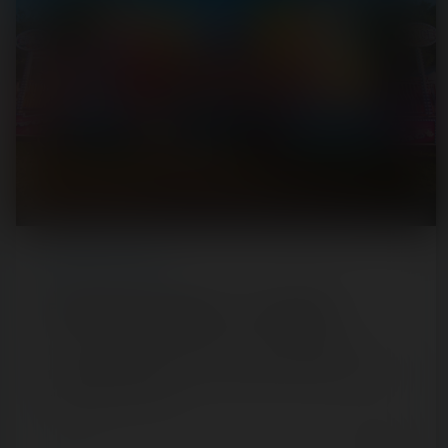
REPORT
/ FUN FAIR
Fête foraine de Vaujours — 18 mai 2022
Nous avons découvert en ce jour la toute petite fête
foraine de Vaujours, située à quelques kilomètres au nord
de Chelles. Tenue sur…
4 years ago
14
1