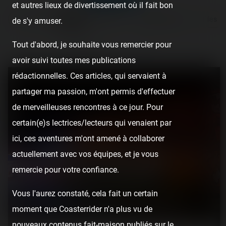
et autres lieux de divertissement où il fait bon
All posts
Reports
Videos
Instant pictures
Files
de s'y amuser.
Tout d'abord, je souhaite vous remercier pour
Page 1
…
22
avoir suivi toutes mes publications
rédactionnelles. Ces articles, qui servaient à
partager ma passion, m'ont permis d'effectuer
de merveilleuses rencontres à ce jour. Pour
certain(e)s lectrices/lecteurs qui venaient par
ici, ces aventures m'ont amené à collaborer
actuellement avec vos équipes, et je vous
remercie pour votre confiance.
Vous l'aurez constaté, cela fait un certain
moment que Coasterrider n'a plus vu de
nouveaux contenus fait-maison publiés sur le