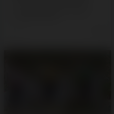
En ce 2 juillet 2022, nous célébrions le tout premier
anniversaire de Silver Mountain, la toute dernière
nouveauté de la Mer de Sable…
4 years ago
0
0
1 min.