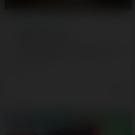
REPORT
/ IMMERSIVE TOUR
L'Imaginarium : Asile 666
Après l'hôtel démoniaque en 2020, l'Imaginarium ouvre en
2021 un autre établissement nommé Asile 666. Celui-ci
loge, comme on s'en…
Event
5 years ago
5
0
3 min.