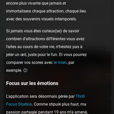
encore plus vivante que jamais et
Excentré du centre de Copenhague, Bakken est un parc
immortalisera chaque attraction, chaque lieu
atypique. C'est d'ailleurs le plus ancien parc d'attractions
avec des souvenirs visuels intemporels.
en…
4 years ago
Si jamais vous êtes curieux(se) de savoir
3
0
6 min.
combien d'attractions différentes vous avez
faites au cours de votre vie, n'hésitez pas à
jeter un œil, juste pour le fun. Et vous pourrez
comparer vos scores avec
le mien
, par
exemple. 🙂
Focus sur les émotions
L'application sera désormais gérée par
Thrill
Focus Studios
. Comme stipulé plus haut, ma
passion partagée pendant 19 ans m'a amené,