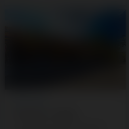
REPORT
/ FUN FAIR
Foire du Trône — 27 avril 2022
La plus grande fête foraine de France fait son grand