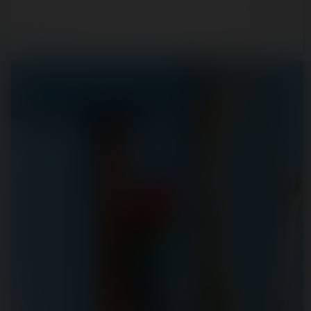
4 years ago
9
0
1 min.