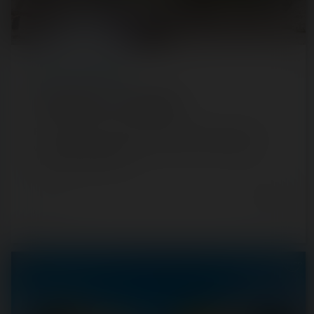
REPORT
/ THEME PARK
Le Puy du Fou — 26 mai 2022
En tant que bon park-fan, il est de coutume de ne pas
visiter de parcs durant les jours fériés. Les affluences
étant très importantes…
4 years ago
1
0
5 min.