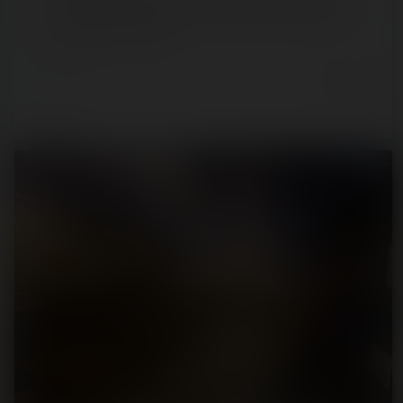
fêtes foraines en France, la Foire Saint-Martin signe son
grand retour à Cergy en…
5 years ago
2
0
5 min.