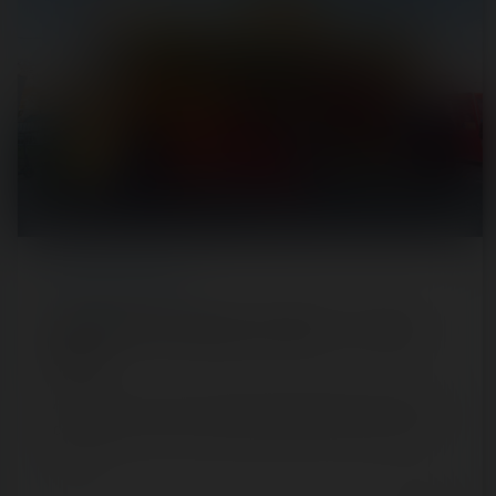
REPORT
/ FUN FAIR
Fête foraine de Champs-sur-Marne — 18 mars
2022
Appelée la « grande » fête foraine de Champs-sur-Marne,
ce serait surtout l'une des plus petites fêtes foraines que
vous…