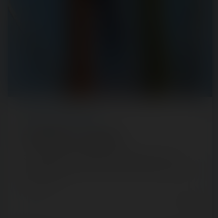
REPORT
/ WILDLIFE PARK
Parrot World — 5 mars 2022
Ouvert durant l'été 2020, Parrot World est un « petit
nouveau » dans le monde des parcs animaliers. Celui-ci se
situe dans la…
4 years ago
1
0
4 min.