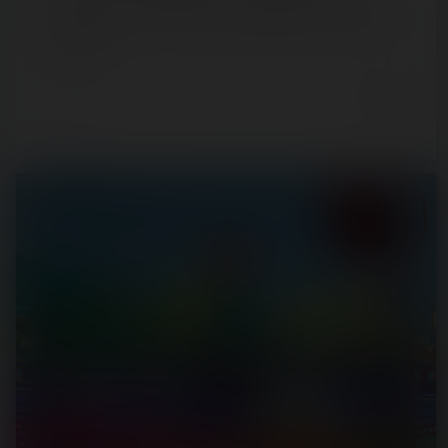
Situé en bord de l'Atlantique, sur le parking du Port des
Minimes, le Luna Park de la Rochelle propose une édition
2022 bien…
4 years ago
9
0
7 min.