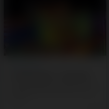
REPORT
/ FUN FAIR
Foire d'Hiver de Rennes — 11 décembre 2021
Petite salve d'images prises au 70-200 mm f/2.8 pour le
jour d'ouverture de la Foire d'Hiver de Rennes. La foule a
largement…
5 years ago
5
2