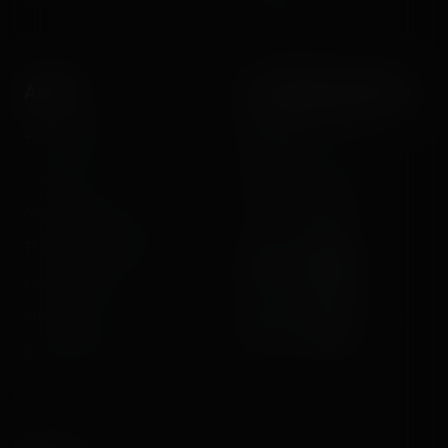
Instant pictures
About
Let's keep in touch
The Coasterrider Team
Newsletter
Contact us
Acknowledgements
The Coasterrider Museum
Legal information
Privacy policy
Dark/light mode