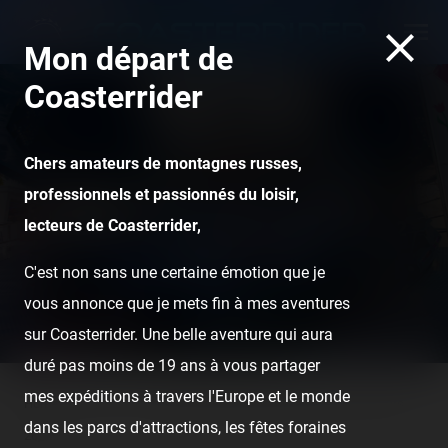
Mon départ de
Coasterrider
Chers amateurs de montagnes russes,
professionnels et passionnés du loisir,
Fête foraine de Champs-
lecteurs de Coasterrider,
sur-Marne — 18 mars 2022
C'est non sans une certaine émotion que je
vous annonce que je mets fin à mes aventures
sur Coasterrider. Une belle aventure qui aura
duré pas moins de 19 ans à vous partager
mes expéditions à travers l'Europe et le monde
Home
Posts
Fête foraine de Champs-sur-Marne — 18 mars
dans les parcs d'attractions, les fêtes foraines
2022