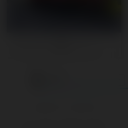
Enfin, les quelques stands restants terminent notre petite
balade de Champs-sur-Marne. Un stand de tir ici.
Chapter selection
Stands
👍 4
😆 1
😮 1
😢 2
😍 1
👍
Like
😍
Love
😆
Haha
👏
Bravo