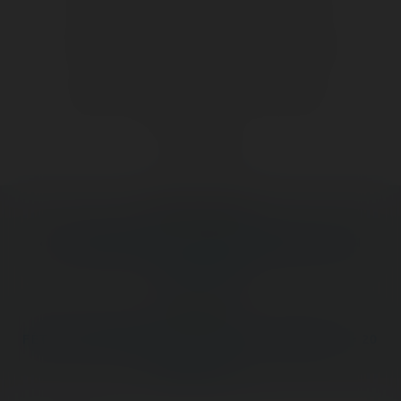
🥳
Fiesta
😮
Wow
😢
Sad
😠
Angry
🤮
Sick
❤️
Supportive
🙏
Thankful
Comment
Previous post:
‹ LA PLONGÉE DANS LE MONDE MINIATURE D'UN
PASSIONNÉ
Next post:
FÊTE DU PRINTEMPS DE VÉLIZY-VILLACOUBLAY — 20
MARS 2022 ›