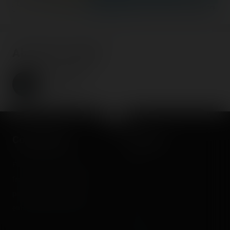
©
OpenStreetMap contributors
About the author
Coasterrider
Fondateur
Coasterrider
Shortcut
Fun experiences sharing
Home
from roller coasters, theme
Posts
parks, fairgrounds and
Videos
entertainment enthusiasts.
Reports