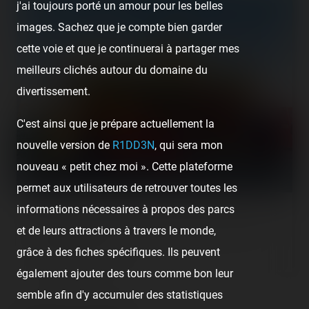
j'ai toujours porté un amour pour les belles
images. Sachez que je compte bien garder
cette voie et que je continuerai à partager mes
meilleurs clichés autour du domaine du
divertissement.
C'est ainsi que je prépare actuellement la
nouvelle version de
R1DD3N
, qui sera mon
nouveau « petit chez moi ». Cette plateforme
permet aux utilisateurs de retrouver toutes les
informations nécessaires à propos des parcs
Le Mickey Park (le tout petit concurrent de Disneyland Paris
et de leurs attractions à travers le monde,
situé dans le même département 😜) est le petit parcours à
grâce à des fiches spécifiques. Ils peuvent
rire pour les enfants.
également ajouter des tours comme bon leur
semble afin d'y accumuler des statistiques