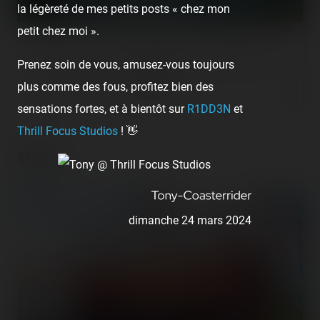
la légèreté de mes petits posts « chez mon
petit chez moi ».
Le plus gros métier de la fête n'est autre que la chenille
Chamonix. C'est la toute première fois que nous la croisons,
Prenez soin de vous, amusez-vous toujours
et elle est d'une grande beauté ! 😍
plus comme des fous, profitez bien des
sensations fortes, et à bientôt sur
R1DD3N
et
Thrill Focus Studios
! 👋
Stands
dimanche 24 mars 2024