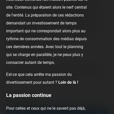
Crazy Dance, ou la très belle chenille Chamonix, parmi
site. Contenus qui étaient alors le nerf central
quelques métiers plus enfantins et les traditionnels
de l'entité. La préparation de ces rédactions
stands de jeux et de restauration. D'ailleurs, voilà la
demandait un investissement de temps
particularité de cette fête : nous avons deux « extrêmes »
important qui ne correspondait alors plus au
avec soit des métiers pour les plus petits, soit des
rythme de consommation des médias depuis
métiers un peu plus « frissons », mais pas
ces dernières années. Avec tout le planning
d'intermédiaire familial.
qui se charge en parallèle, je ne peux plus y
consacrer autant de temps.
La petite fête durera jusqu'au 3 avril 2022 ; comptez
moins de quinze minutes de visite pour pouvoir tout voir.
Est-ce que cela arrête ma passion du
😜
divertissement pour autant ?
Loin de là !
La passion continue
Mickey Park
Pour celles et ceux qui ne le savent pas déjà,