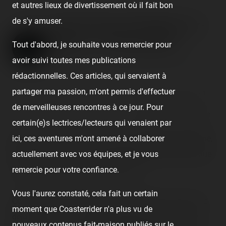
et autres lieux de divertissement où il fait bon
de s'y amuser.
Fête foraine de Champs-sur-
Marne — 18 mars 2022
Tout d'abord, je souhaite vous remercier pour
avoir suivi toutes mes publications
Published
4 years ago
by Coasterrider | Reading time:
≈ 1 minute
rédactionnelles. Ces articles, qui servaient à
partager ma passion, m'ont permis d'effectuer
👍 4
😆 1
😮 1
😢 2
😍 1
de merveilleuses rencontres à ce jour. Pour
React
Comment
certain(e)s lectrices/lecteurs qui venaient par
ici, ces aventures m'ont amené à collaborer
Appelée la « grande » fête foraine de Champs-sur-Marne,
actuellement avec vos équipes, et je vous
ce serait surtout l'une des plus petites fêtes foraines que
remercie pour votre confiance.
vous pouvez trouver en France ! 😂
Vous l'aurez constaté, cela fait un certain
Comptez environ 6 métiers au total, MAIS, vous pouvez
moment que Coasterrider n'a plus vu de
déjà retrouver 2 gros métiers comme un surf nommé
nouveaux contenus fait-maison publiés sur le