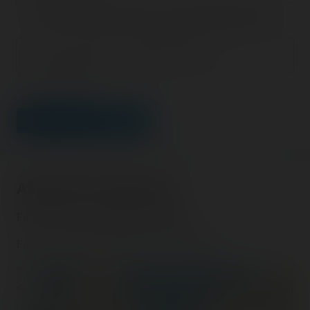
Nous vous demandons de fournir une véritable adresse e-mail
afin de pouvoir gérer votre propre commentaire ultérieurement.
Lien de votre site ou page personnelle
Champ facultatif
LEAVE A COMMENT
About this fairground
Fête foraine de Champs-sur-Marne
France - Champs-sur-Marne - Ile-de-France
+
−