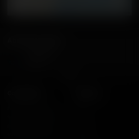
©
OpenStreetMap contributors
About the author
Coasterrider
Fondateur
Coasterrider
Shortcut
Fun experiences sharing
Home
from roller coasters, theme
Posts
parks, fairgrounds and
Videos
entertainment enthusiasts.