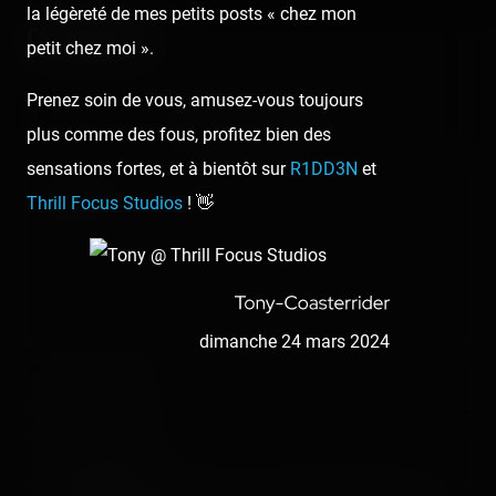
la légèreté de mes petits posts « chez mon
Comments
petit chez moi ».
Prenez soin de vous, amusez-vous toujours
No comment posted.
plus comme des fous, profitez bien des
sensations fortes, et à bientôt sur
R1DD3N
et
Comment
Thrill Focus Studios
! 👋
dimanche 24 mars 2024
Nom/prénom
Email address