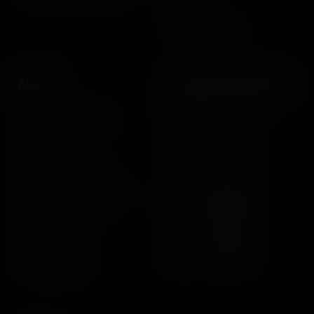
Reports
Instant pictures
About
Let's keep in touch
The Coasterrider Team
Newsletter
Contact us
Acknowledgements
The Coasterrider Museum
Legal information
Privacy policy
Dark/light mode