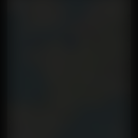
−
300 km
200 mi