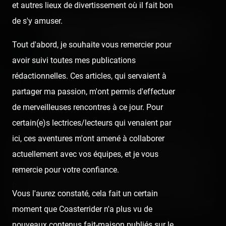
et autres lieux de divertissement où il fait bon
de s'y amuser.
Fête à Neu-Neu (Neuilly-sur-
Seine) — 3 septembre 2021
Tout d'abord, je souhaite vous remercier pour
avoir suivi toutes mes publications
Published
5 years ago
by Coasterrider | Reading time:
≈ 4 minutes
rédactionnelles. Ces articles, qui servaient à
partager ma passion, m'ont permis d'effectuer
😍 2
🥳 1
de merveilleuses rencontres à ce jour. Pour
React
Comment
certain(e)s lectrices/lecteurs qui venaient par
ici, ces aventures m'ont amené à collaborer
C'est notre habitude depuis les superbes rencontres
actuellement avec vos équipes, et je vous
faites en 2018, la Fête à Neu-Neu devient notre passage
remercie pour votre confiance.
récurrent à chaque fin d'été. Sa taille reste inchangée au
fil des années, pour autant, c'est toujours un plaisir de
Vous l'aurez constaté, cela fait un certain
retrouver les visages rencontrés les éditions précédentes,
moment que Coasterrider n'a plus vu de
et d'en voir aussi des nouveaux.
nouveaux contenus fait-maison publiés sur le