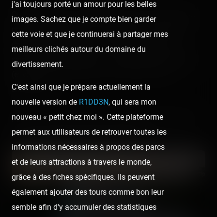
j'ai toujours porté un amour pour les belles
Ouverte depuis le 3 septembre 2021, la Fête à Neu-Neu
images. Sachez que je compte bien garder
prendra place jusqu'au 17 octobre 2021. En gros, à la
cette voie et que je continuerai à partager mes
date de notre publication, vous avez encore cette
meilleurs clichés autour du domaine du
semaine pour en profiter si vous êtes dans les parages
divertissement.
(et vous pouvez même nous y croiser avec de la
C'est ainsi que je prépare actuellement la
chance) ! 😝
nouvelle version de
R1DD3N
, qui sera mon
nouveau « petit chez moi ». Cette plateforme
Pour encore plus de photos des métiers habitués cités
permet aux utilisateurs de retrouver toutes les
plus haut, consultez notre report 2020 :
informations nécessaires à propos des parcs
et de leurs attractions à travers le monde,
grâce à des fiches spécifiques. Ils peuvent
également ajouter des tours comme bon leur
semble afin d'y accumuler des statistiques