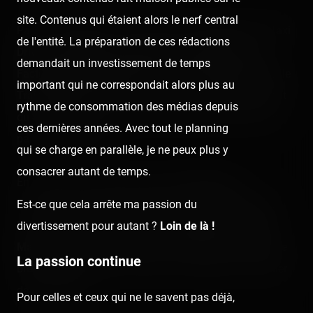
site. Contenus qui étaient alors le nerf central
Parmi les habitués, nous retrouvons le
Pix Laser
, le
Taxi
de l'entité. La préparation de ces rédactions
Driver
, le
Delta Flyer
, le
Bad Trip
,
The Corsair
, le
X
demandait un investissement de temps
Factor
, l'
European Skooter
, le flume
Konga Aventure
, le
important qui ne correspondait alors plus au
Train Fantôme
et son hydre de Lerne… Notons le retrait
rythme de consommation des médias depuis
du Satan Salsa, de la Grande Roue et de la Drop Zone
ces dernières années. Avec tout le planning
par rapport à 2020.
qui se charge en parallèle, je ne peux plus y
consacrer autant de temps.
En nouveauté, la fête accueille le
Surf Party
, un
Smashing Jump BN Performance venu tout droit des
Est-ce que cela arrête ma passion du
Loges (et de Vias), le Star Flyer
Air Swing
, le
Booster
divertissement pour autant ?
Loin de là !
Maxx
ou encore les expériences VR
VIP
. Une jolie petite
La passion continue
brochette de métiers à frissons et sensations sans aller
dans l'extrême.
Pour celles et ceux qui ne le savent pas déjà,