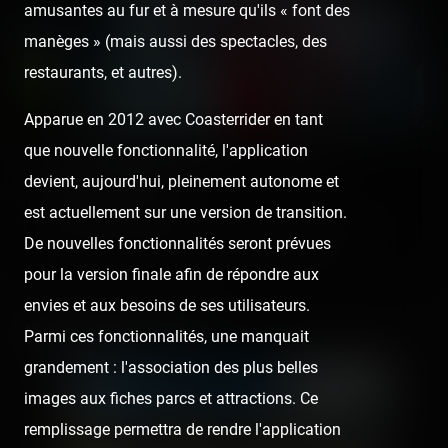
amusantes au fur et à mesure qu'ils « font des
manèges » (mais aussi des spectacles, des
restaurants, et autres).
Apparue en 2012 avec Coasterrider en tant
que nouvelle fonctionnalité, l'application
Fête à Neu-Neu (Neuilly-sur-Seine) — 11
devient, aujourd'hui, pleinement autonome et
septembre 2020
est actuellement sur une version de transition.
C'était la dernière fête foraine que nous avons eu l'occasion de
De nouvelles fonctionnalités seront prévues
visiter et re-visiter en 2020 avant une longue période de…
pour la version finale afin de répondre aux
envies et aux besoins de ses utilisateurs.
Media gallery (35)
Parmi ces fonctionnalités, une manquait
grandement : l'association des plus belles
images aux fiches parcs et attractions. Ce
remplissage permettra de rendre l'application