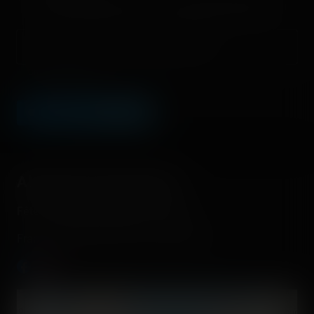
Nous vous demandons de fournir une véritable adresse e-mail
afin de pouvoir gérer votre propre commentaire ultérieurement.
Lien de votre site ou page personnelle
Champ facultatif
LEAVE A COMMENT
About this fairground
Fête à Neu-Neu (Neuilly-sur-Seine)
France - Neuilly-sur-Seine - Île-de-France
+