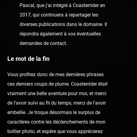
Pascal, que j'ai intégré à Coasterrider en
👍
Like
😍
Love
😆
Haha
👏
Bravo
2017, qui continuera à repartager les
diverses publications dans le domaine. Il
🥳
Fiesta
😮
Wow
😢
Sad
😠
Angry
répondra également à vos éventuelles
demandes de contact.
🤮
Sick
❤️
Supportive
🙏
Thankful
Le mot de la fin
Comment
Vous profitez donc de mes dernières phrases
ces derniers coups de plume. Coasterrider était
Previous post:
vraiment une belle aventure pour moi, et merci
‹ WOOD EXPRESS ONRIDE - PARC SAINT PAUL
de l'avoir suivi au fil du temps, merci de l'avoir
Next post:
embellie. Je troque désormais le surplus de
TAXI DRIVER (DIRECTION RANNOU) - FÊTE À NEU-NEU ›
caractères contre les déclenchements de mon
boîtier photo, et espère que vous apprécierez