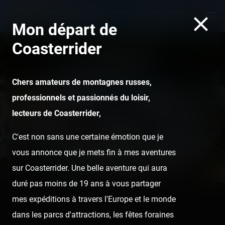
Mon départ de
Coasterrider
Chers amateurs de montagnes russes,
Fête à Neu-Neu (Neuilly-
professionnels et passionnés du loisir,
sur-Seine) — 3 septembre
lecteurs de Coasterrider,
2021
C'est non sans une certaine émotion que je
vous annonce que je mets fin à mes aventures
sur Coasterrider. Une belle aventure qui aura
duré pas moins de 19 ans à vous partager
mes expéditions à travers l'Europe et le monde
Home
Posts
Fête à Neu-Neu (Neuilly-sur-Seine) — 3
dans les parcs d'attractions, les fêtes foraines
septembre 2021