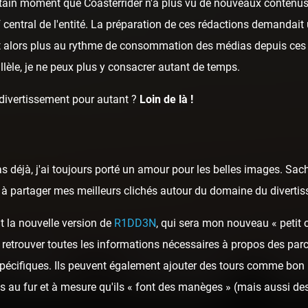
ertain moment que Coasterrider n'a plus vu de nouveaux contenus 
rf central de l'entité. La préparation de ces rédactions demandai
t alors plus au rythme de consommation des médias depuis ces 
llèle, je ne peux plus y consacrer autant de temps.
 divertissement pour autant ?
Loin de là !
as déjà, j'ai toujours porté un amour pour les belles images. Sa
ai à partager mes meilleurs clichés autour du domaine du diverti
t la nouvelle version de
R1DD3N
, qui sera mon nouveau « petit 
 retrouver toutes les informations nécessaires à propos des parcs
spécifiques. Ils peuvent également ajouter des tours comme bon 
 au fur et à mesure qu'ils « font des manèges » (mais aussi des