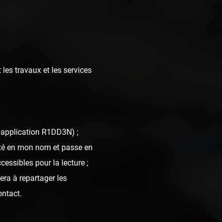
 les travaux et les services
) — 11 septembre
l'application R1DD3N) ;
nté en mon nom et passe en
cessibles pour la lecture ;
era à repartager les
ontact.