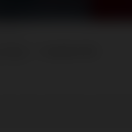
eptembre 2020
ur-Seine) — 11 septembre 2020
ime:
≈ 5 minutes
occasion de visiter et re-visiter en 2020 avant une longue périod
2021) de la Fête à Neu-Neu. Seule l'année de publication est cor