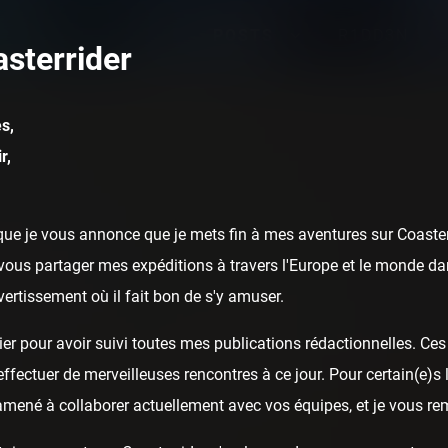
POSTS
R1DD3N
sterrider
s,
r,
ue je vous annonce que je mets fin à mes aventures sur Coasterr
ous partager mes expéditions à travers l'Europe et le monde dan
ivertissement où il fait bon de s'y amuser.
er pour avoir suivi toutes mes publications rédactionnelles. Ces a
fectuer de merveilleuses rencontres à ce jour. Pour certain(e)s l
 amené à collaborer actuellement avec vos équipes, et je vous re