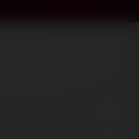
❤️ 1
React
Comment
e de confinement que tout le monde redoutait.
recte.
😅
Vous pourrez retrouver l'édition 2021 dans