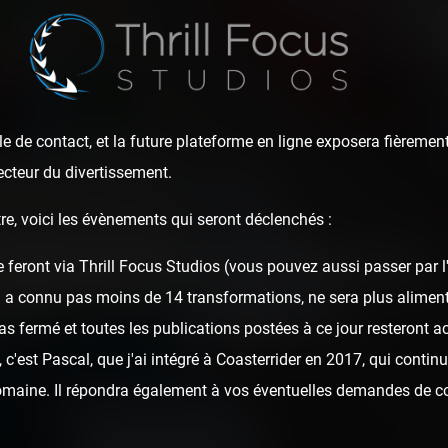
e de contact, et la future plateforme en ligne exposera fièrement
ecteur du divertissement.
re, voici les évènements qui seront déclenchés :
(Neuilly-sur-Seine
e feront via Thrill Focus Studios (vous pouvez aussi passer par 
i a connu pas moins de 14 transformations, ne sera plus alime
2020
as fermé et toutes les publications postées à ce jour resteront ac
c'est Pascal, que j'ai intégré à Coasterrider en 2017, qui continu
domaine. Il répondra également à vos éventuelles demandes de c