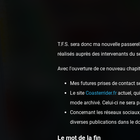
T.F.S. sera donc ma nouvelle passerell
réalisés auprès des intervenants du s
Avec l'ouverture de ce nouveau chapit
Fête à Neu-Neu 
Mes futures prises de contact s
Le site
Coasterrider.fr
actuel, qu
mode archivé. Celui-ci ne sera p
Concernant les réseaux sociaux, 
diverses publications dans le 
Le mot de la fin