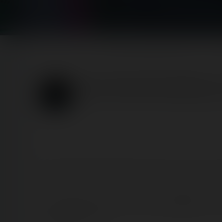
Home
Posts
Fête à Neu-Neu (Neuilly-sur-Seine) — 11 s
Fête à Neu-Neu (Neuilly-s
Published
5 years ago
by Coasterrider | Reading t
C'était la dernière fête foraine que nous avons eu l'
⚠️
Il s'agit bien d'un report sur l'édition
2020
(et non 
quelques jours.
😉