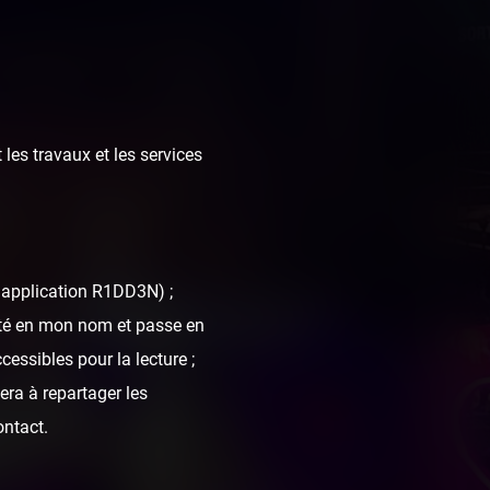
 les travaux et les services
l'application R1DD3N) ;
 octobre 2021
nté en mon nom et passe en
cessibles pour la lecture ;
era à repartager les
ontact.