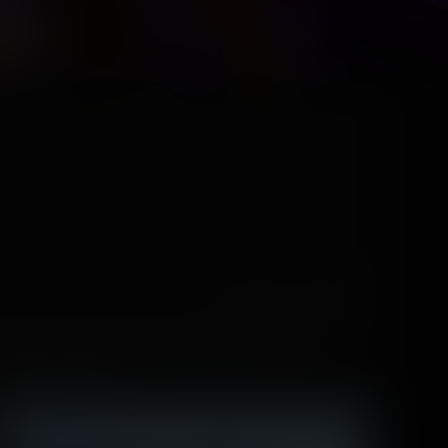
React
Comment
à la Grande Halle de la Villette, un événement
ouverte en 2011).