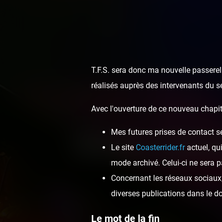
T.F.S. sera donc ma nouvelle passerell
réalisés auprès des intervenants du s
Avec l'ouverture de ce nouveau chapit
Mes futures prises de contact s
Manoir Hallo
Le site
Coasterrider.fr
actuel, qu
mode archivé. Celui-ci ne sera p
Concernant les réseaux sociaux, 
diverses publications dans le 
Le mot de la fin