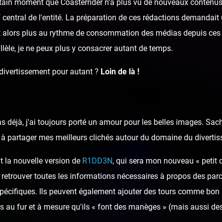
ertain moment que Coasterrider n'a plus vu de nouveaux contenus 
rf central de l'entité. La préparation de ces rédactions demandai
t alors plus au rythme de consommation des médias depuis ces 
llèle, je ne peux plus y consacrer autant de temps.
 divertissement pour autant ?
Loin de là !
as déjà, j'ai toujours porté un amour pour les belles images. Sa
ai à partager mes meilleurs clichés autour du domaine du diverti
t la nouvelle version de
R1DD3N
, qui sera mon nouveau « petit 
 retrouver toutes les informations nécessaires à propos des parcs
spécifiques. Ils peuvent également ajouter des tours comme bon 
 au fur et à mesure qu'ils « font des manèges » (mais aussi des