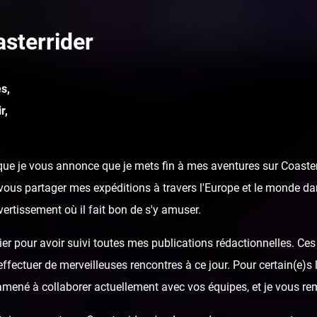
POSTS
R1DD3N
sterrider
s,
r,
ue je vous annonce que je mets fin à mes aventures sur Coasterr
ous partager mes expéditions à travers l'Europe et le monde dan
ivertissement où il fait bon de s'y amuser.
er pour avoir suivi toutes mes publications rédactionnelles. Ces a
fectuer de merveilleuses rencontres à ce jour. Pour certain(e)s l
 amené à collaborer actuellement avec vos équipes, et je vous re