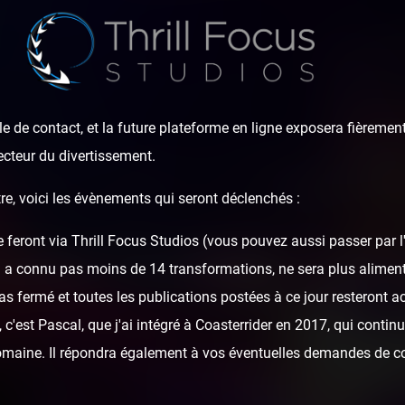
e de contact, et la future plateforme en ligne exposera fièrement
ecteur du divertissement.
re, voici les évènements qui seront déclenchés :
e feront via Thrill Focus Studios (vous pouvez aussi passer par 
ween Festival — 26
i a connu pas moins de 14 transformations, ne sera plus alime
as fermé et toutes les publications postées à ce jour resteront ac
c'est Pascal, que j'ai intégré à Coasterrider en 2017, qui continu
domaine. Il répondra également à vos éventuelles demandes de c