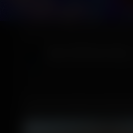
Home
Posts
Manoir Halloween Festival — 26 octobre 20
Manoir Halloween Festival
Published
5 years ago
by Coasterrider | Reading t
Et c'est parti pour les expériences et festivités d'H
organisé par le Manoir de Paris (qui ne possède mal