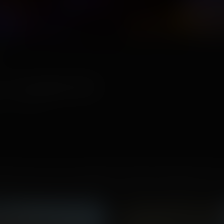
21
 — 26 octobre 2021
ime:
≈ 6 minutes
alloween ! Nous avons pu participer au Manoir Halloween Festival 
heureusement plus le bâtiment pour exploiter sa célèbre "maze" 