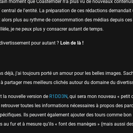
ertain moment que Coasterrider n'a plus vu de nouveaux contenus 
rf central de l'entité. La préparation de ces rédactions demandai
t alors plus au rythme de consommation des médias depuis ces 
llèle, je ne peux plus y consacrer autant de temps.
 divertissement pour autant ?
Loin de là !
as déjà, j'ai toujours porté un amour pour les belles images. Sa
ai à partager mes meilleurs clichés autour du domaine du diverti
t la nouvelle version de
R1DD3N
, qui sera mon nouveau « petit 
 retrouver toutes les informations nécessaires à propos des parcs
spécifiques. Ils peuvent également ajouter des tours comme bon 
 au fur et à mesure qu'ils « font des manèges » (mais aussi des