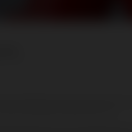
a Park
ime:
≈ 13 minutes
nde messe de l'IAAPA Expo Europe qui s'est terminée la veille, no
autres consorts espagnols à PortAventura World ! 🎢🙌
ment opportunistes que nous nous sommes dirigés vers Salou. L'o