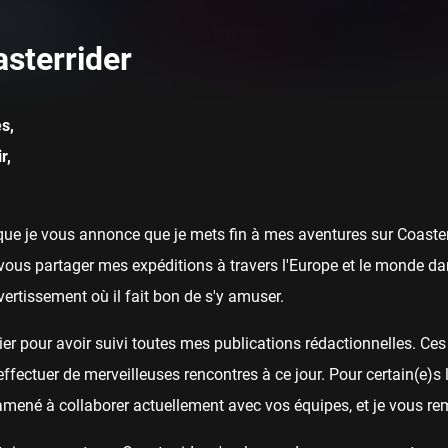
POSTS
R1DD3N
sterrider
s,
r,
ue je vous annonce que je mets fin à mes aventures sur Coasterr
ous partager mes expéditions à travers l'Europe et le monde dan
ivertissement où il fait bon de s'y amuser.
er pour avoir suivi toutes mes publications rédactionnelles. Ces a
fectuer de merveilleuses rencontres à ce jour. Pour certain(e)s l
 amené à collaborer actuellement avec vos équipes, et je vous re