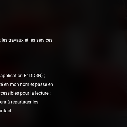
 les travaux et les services
l'application R1DD3N) ;
ra Park
nté en mon nom et passe en
cessibles pour la lecture ;
era à repartager les
ontact.