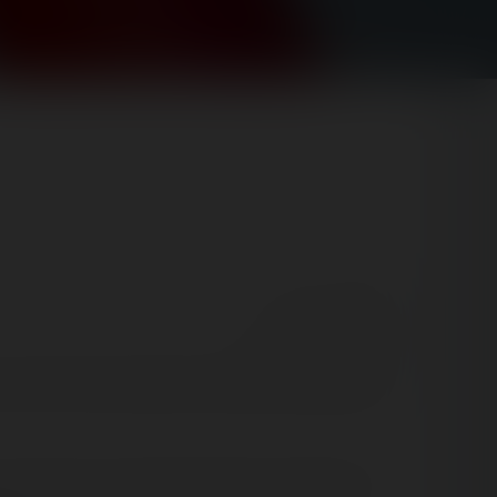
😍 1
👍 1
🤮 1
React
Comment
us avons fait une excursion en dehors de Barcelone
ccasion pour certains de découvrir le Resort, et