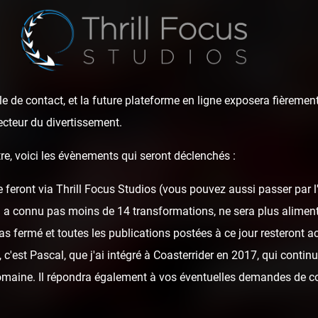
e de contact, et la future plateforme en ligne exposera fièrement
ecteur du divertissement.
re, voici les évènements qui seront déclenchés :
e feront via Thrill Focus Studios (vous pouvez aussi passer par 
i Land & PortAventu
i a connu pas moins de 14 transformations, ne sera plus alime
as fermé et toutes les publications postées à ce jour resteront ac
c'est Pascal, que j'ai intégré à Coasterrider en 2017, qui continu
domaine. Il répondra également à vos éventuelles demandes de c