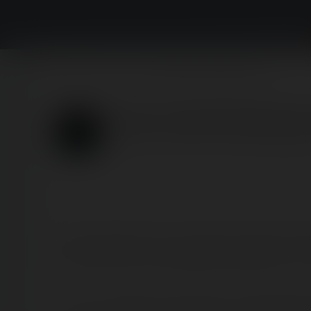
Home
Posts
Ferrari Land & PortAventura Park
Ferrari Land & PortAventur
Published
5 years ago
by Coasterrider | Reading t
Nous prolongeons le fun et le plaisir ! Après la gra
pour faire un saut sur Shambhala, Dragon Khan… et 
C'est en compagnie de participants de l'IAAPA égale