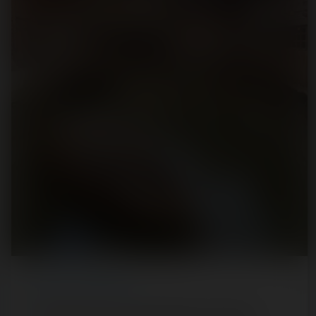
REPORT
/ THEME PARK
Ouverture de la saison 2020 du Parc Astérix