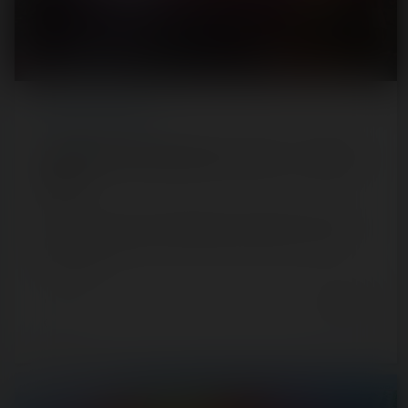
REPORT
/ FUN FAIR
Fête foraine de Saint-Pierre-La-Mer — 21 juillet
2020
[SRLP 1/24] (= Sur la Route des Luna Parks) C'est notre
première destination, après 800 km de bitume ! La fête
foraine de…
6 years ago
58
0
3 min.