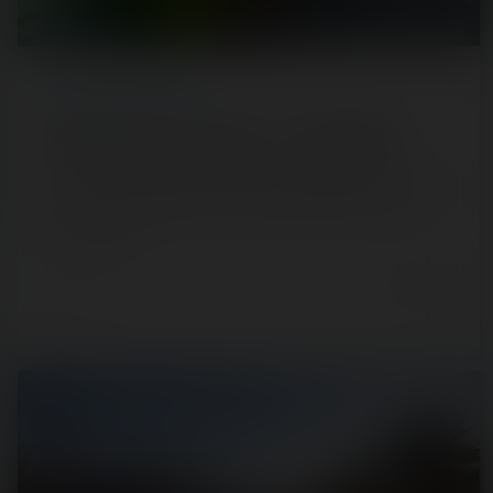
REPORT
/ THEME PARK
Babyland (Le Grau-du-Roi) — 27 juillet 2020
[SRLP 11/24] #NotrePassionEstParfoisRidicule C'était la
petite surprise en allant se tremper les pieds à la mer au
Grau-du-Roi…
6 years ago
19
1
1 min.