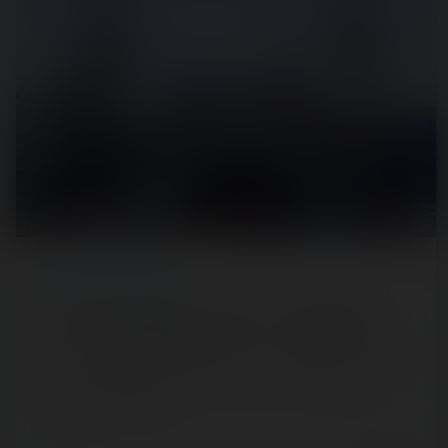
REPORT
/ LUNA PARK
Luna Park d'Argelès-sur-Mer — 22 juillet 2020
[SRLP 3/24] Notre balade des Luna Park se poursuit avec
le Luna Park le plus au sud de France : Argelès-sur-Mer.
Celui-ci ouvre le tour…