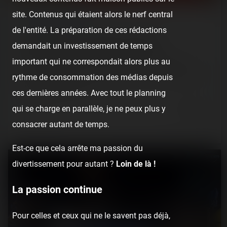
site. Contenus qui étaient alors le nerf central
REPORT
/ LUNA PARK
de l'entité. La préparation de ces rédactions
MedocaPark : un nouveau Luna Park
demandait un investissement de temps
important qui ne correspondait alors plus au
MedocaPark est un petit nouveau cette année dans la
liste des Luna Park côté Atlantique. Il est situé à Lesparre-
rythme de consommation des médias depuis
Médoc, entre Royan…
ces dernières années. Avec tout le planning
6 years ago
qui se charge en parallèle, je ne peux plus y
42
3
3 min.
consacrer autant de temps.
Est-ce que cela arrête ma passion du
divertissement pour autant ?
Loin de là !
La passion continue
Pour celles et ceux qui ne le savent pas déjà,