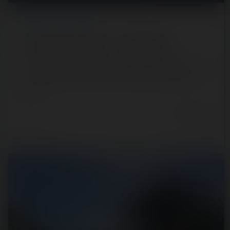
REPORT
/ LUNA PARK
Luna Park La Palmyre — 13 juillet 2020
Il y a très peu de Luna Park en dehors du sud de la France,
et celui de la Palmyre fait figure d'exception. Situé sur la
côte…
6 years ago
105
22
3 min.