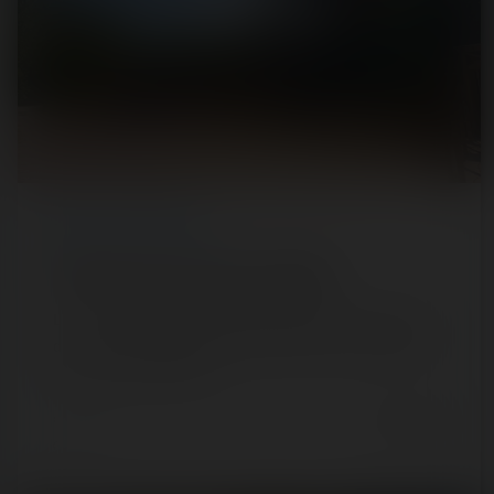
REPORT
/ THEME PARK
Il fait bon vivre au Parc de la Vallée
Les vacances se devaient de bien commencer, direction
donc une valeur sûre niveau dépaysement et tranquilité.
😊 Pour notre deuxième…
6 years ago
127
14
2 min.