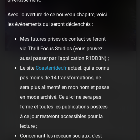
Avec l'ouverture de ce nouveau chapitre, voici
les évènements qui seront déclenchés :
Mes futures prises de contact se feront
via Thrill Focus Studios (vous pouvez
aussi passer par l'application R1DD3N) ;
REPORT
/ LUNA PARK
Le site
Coasterrider.fr
actuel, qui a connu
Luna Park Cap d'Agde — 25 juillet 2020
pas moins de 14 transformations, ne
sera plus alimenté en mon nom et passe
[SRLP 10/24] Après Marseillan, nous avons clôturé notre
en mode archivé. Celui-ci ne sera pas
promenade nocturne sur le Luna Park du Cap d'Agde avec
en prime, Delphine…
fermé et toutes les publications postées
à ce jour resteront accessibles pour la
6 years ago
65
5
5 min.
lecture ;
Concernant les réseaux sociaux, c'est