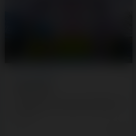
REPORT
/ THEME PARK
Legoland Florida
Notre dernier parc à découvrir de ce séjour floridien 2020
était le Legoland du coin. Appartenant au groupe Merlin,
c'est bien le…
6 years ago
53
6
11 min.