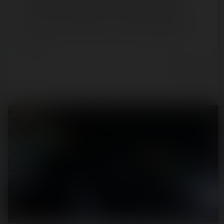
Suivez-nous aujourd'hui pour une journée tranquille au
Parc Astérix, afin de découvrir les petits changements
suite à…
6 years ago
102
20
2 min.