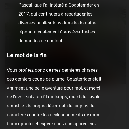
Pascal, que j'ai intégré à Coasterrider en
2017, qui continuera à repartager les
diverses publications dans le domaine. Il
répondra également à vos éventuelles
demandes de contact.
Le mot de la fin
Vous profitez donc de mes dernières phrases
ces derniers coups de plume. Coasterrider était
vraiment une belle aventure pour moi, et merci
REPORT
/ LUNA PARK
de l'avoir suivi au fil du temps, merci de l'avoir
embellie. Je troque désormais le surplus de
Fabrikus World (Europark Vias) — 24 juillet 2020
caractères contre les déclenchements de mon
[SRLP 8/24] Nous reprenons notre série spéciale d'été sur
boîtier photo, et espère que vous apprécierez
les Luna Parks ! Retrouvez régulièrement dès maintenant,