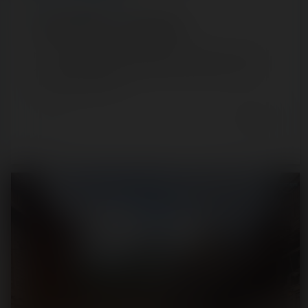
Parc Saint Paul — 24 juin 2020
Nous sommes en balade chez Pilou et Pilouna ! Suivez-
nous pour une journée tranquille et reposante, où vous
retrouverez même un…
6 years ago
99
11
2 min.