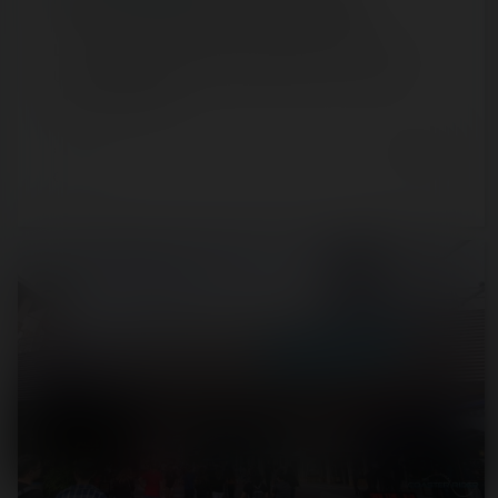
Universal Studios Islands of Adventure
La huitième journée de parc se passe sur le seul parc
Universal visité lors de ma première visite en 2013. Le
retour à Islands of…
6 years ago
50
4
12 min.