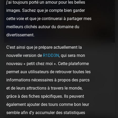
j'ai toujours porté un amour pour les belles
images. Sachez que je compte bien garder
cette voie et que je continuerai à partager mes
meilleurs clichés autour du domaine du
divertissement.
C'est ainsi que je prépare actuellement la
REPORT
/ THEME PARK
nouvelle version de
R1DD3N
, qui sera mon
nouveau « petit chez moi ». Cette plateforme
L'Île aux Enfants
permet aux utilisateurs de retrouver toutes les
‌[SRLP 6/24] L'Île aux Enfants est un petit parc, encore
informations nécessaires à propos des parcs
dédié aux enfants (comme son nom l'indique), mais avec
et de leurs attractions à travers le monde,
un peu plus…
grâce à des fiches spécifiques. Ils peuvent
6 years ago
14
3
également ajouter des tours comme bon leur
3 min.
semble afin d'y accumuler des statistiques