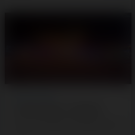
REPORT
/ LUNA PARK
Luna Park Le Barcarès — 22 juillet 2020
[SRLP 7/24] Le Barcarès était notre point final du tour de
la soirée. Tout en longueur, le parc respire plus par rapport