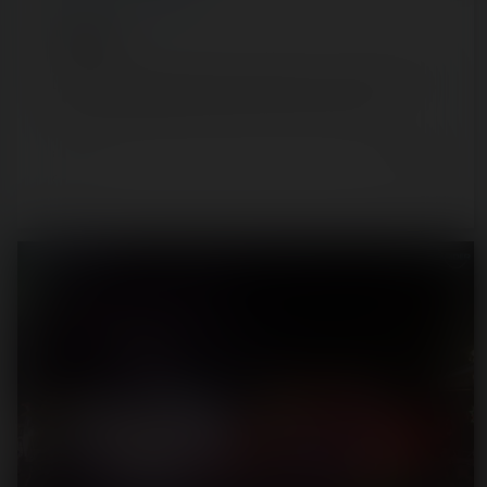
Acromix
[SRLP 2/24] Après Pascal et Caroline il y a quelques jours,
j'ai testé la Spirolienne située à Acromix, un parc…
6 years ago
17
0
2 min.