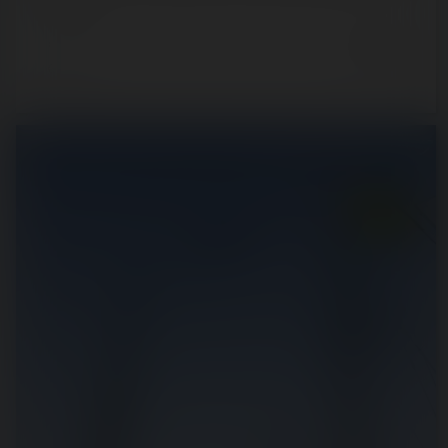
à celui…
6 years ago
48
2
5 min.