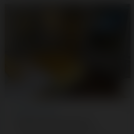
REPORT
/ THEME PARK
Conférence de presse du Puy du Fou