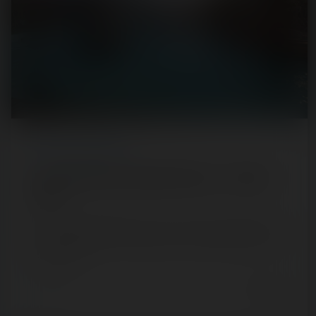
REPORT
/ LUNA PARK
Parc d'Attractions Marseillan-Plage — 25 juillet
2020
[SRLP 9/24] Marseillan est notre ouverture du (petit) tour
autour de Béziers. Ni trop grand, ni trop petit (de la même
taille que la…
6 years ago
55
2
3 min.