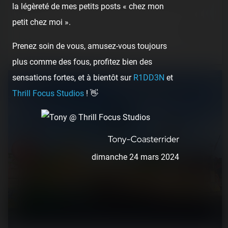
la légèreté de mes petits posts « chez mon
et…
petit chez moi ».
6 years ago
65
6
6 min.
Prenez soin de vous, amusez-vous toujours
plus comme des fous, profitez bien des
sensations fortes, et à bientôt sur
R1DD3N
et
Thrill Focus Studios
! 👋
dimanche 24 mars 2024