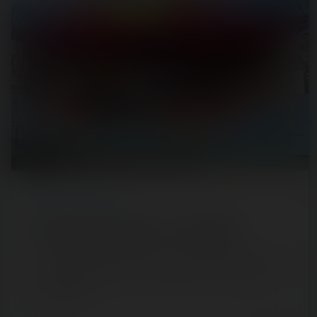
REPORT
/ FUN FAIR
Fête foraine de Beauvais — 24 juin 2020
En after Parc Saint-Paul, nous avons pu profiter de la fête
foraine de Beauvais situé à quelques minutes du parc. Et
quel plaisir de…