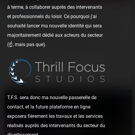
à terme, à collaborer auprès des intervenants
REPORT
/ FUN FAIR
et professionnels du loisir. Ce pourquoi j'ai
souhaité lancer ma nouvelle identité qui sera
Fête foraine de Saint-Cyprien — 22 juillet 2020
majoritairement dédié aux acteurs du secteur
[SRLP 4/24] Troisième visite de notre soirée
(☝️, mais pas que).
d'enchaînement : la fête foraine de Saint-Cyprien. De taille
petite-moyenne, le…
6 years ago
20
2
2 min.
T.F.S. sera donc ma nouvelle passerelle de
contact, et la future plateforme en ligne
exposera fièrement les travaux et les services
réalisés auprès des intervenants du secteur du
divertissement.