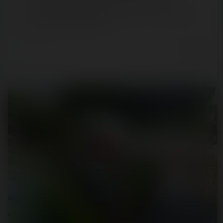
Il y a maintenant quasiment deux semaines que la
première Cinescénie de la saison a eu lieu. Le Grand Parc
du Puy du Fou a, quant à lui…
6 years ago
14
1
4 min.