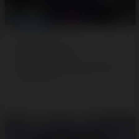
REPORT
/ THEME PARK
Fun Spot America Orlando
Situé pas loin des parcs Universal, Fun Spot Orlando
complète agréablement une journée après une visite aux
parcs à proximité, ou si…
6 years ago
18
0
5 min.