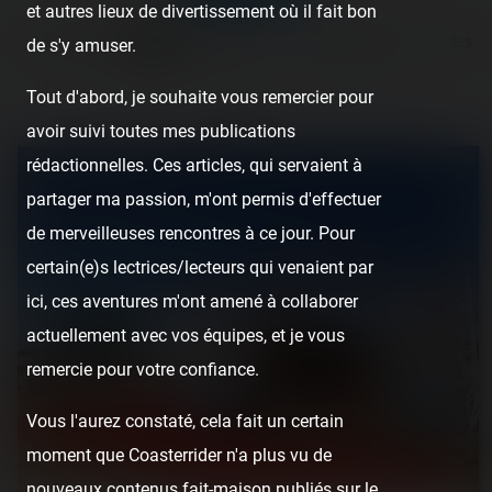
et autres lieux de divertissement où il fait bon
All posts
Reports
Videos
Instant pictures
Files
de s'y amuser.
Tout d'abord, je souhaite vous remercier pour
…
Page 4
…
1
22
avoir suivi toutes mes publications
rédactionnelles. Ces articles, qui servaient à
partager ma passion, m'ont permis d'effectuer
de merveilleuses rencontres à ce jour. Pour
certain(e)s lectrices/lecteurs qui venaient par
ici, ces aventures m'ont amené à collaborer
actuellement avec vos équipes, et je vous
remercie pour votre confiance.
Vous l'aurez constaté, cela fait un certain
moment que Coasterrider n'a plus vu de
nouveaux contenus fait-maison publiés sur le