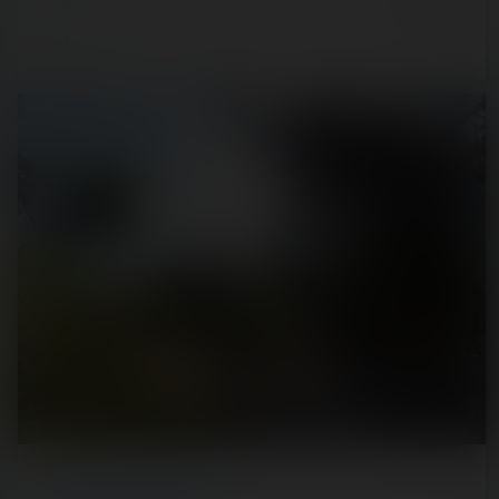
6 years ago
42
2
3 min.
REPORT
/ THEME PARK