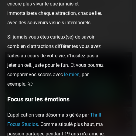
‌[SRLP 5/24] Situé quasiment sur la plage, Récré Parc est…
encore plus vivante que jamais et
une minuscule fête foraine qui porte bien son nom.
immortalisera chaque attraction, chaque lieu
Initialement pas…
avec des souvenirs visuels intemporels.
6 years ago
15
0
2 min.
Si jamais vous êtes curieux(se) de savoir
combien d'attractions différentes vous avez
faites au cours de votre vie, n'hésitez pas à
jeter un œil, juste pour le fun. Et vous pourrez
comparer vos scores avec
le mien
, par
exemple. 🙂
Focus sur les émotions
L'application sera désormais gérée par
Thrill
Focus Studios
. Comme stipulé plus haut, ma
passion partagée pendant 19 ans m'a amené,