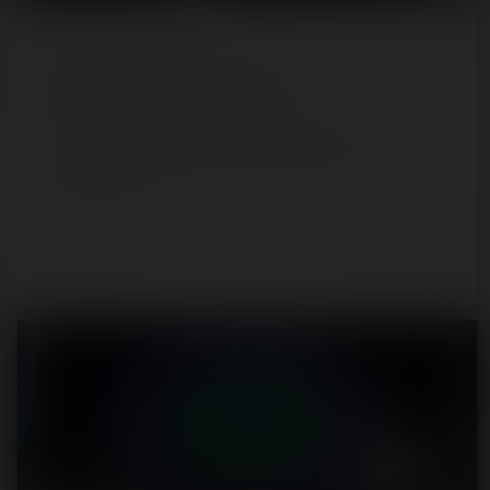
REPORT
/ THEME PARK
Fun Spot America Kissimmee
Initialement prévu plus tard pour le séjour, c'est avec de
l'avance qu'on a attaqué Fun Spot America (à
Kissimmee), où…
6 years ago
52
0
9 min.