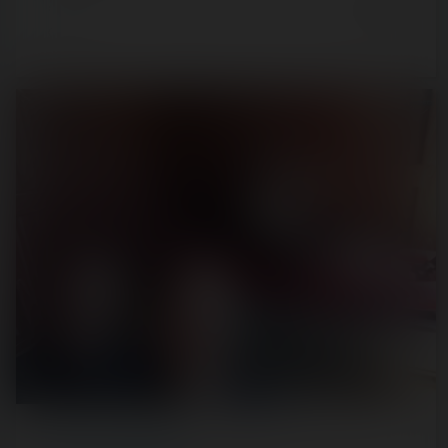
6 years ago
91
0
4 min.
REPORT
/ THEME PARK