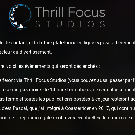
e de contact, et la future plateforme en ligne exposera fièrement
ecteur du divertissement.
re, voici les évènements qui seront déclenchés :
ark : un nouveau L
e feront via Thrill Focus Studios (vous pouvez aussi passer par 
i a connu pas moins de 14 transformations, ne sera plus alime
as fermé et toutes les publications postées à ce jour resteront ac
c'est Pascal, que j'ai intégré à Coasterrider en 2017, qui continu
domaine. Il répondra également à vos éventuelles demandes de c