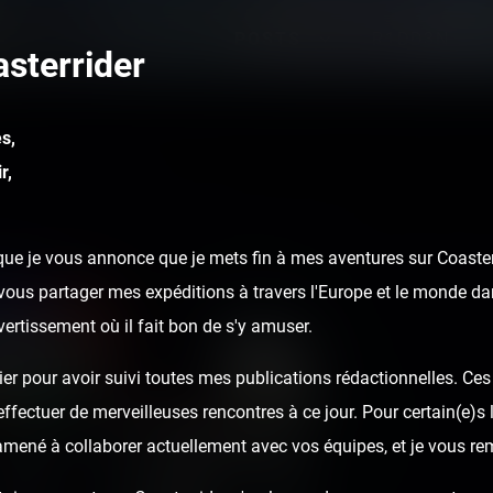
POSTS
R1DD3N
sterrider
s,
r,
ue je vous annonce que je mets fin à mes aventures sur Coasterr
ous partager mes expéditions à travers l'Europe et le monde dan
ivertissement où il fait bon de s'y amuser.
er pour avoir suivi toutes mes publications rédactionnelles. Ces a
fectuer de merveilleuses rencontres à ce jour. Pour certain(e)s l
 amené à collaborer actuellement avec vos équipes, et je vous re