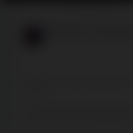
Home
Posts
MedocaPark : un nouveau Luna Park
MedocaPark : un nouveau 
Published
6 years ago
by Pascal Voisin | Reading 
MedocaPark est un petit nouveau cette année dans la 
campagne.
L'intérêt principal de notre venue était de retrouver 
des Loges, nous avons donc fait le déplacement jusq