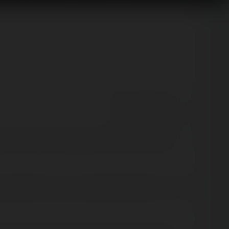
👍 27
😍 1
11
3
React
Comment
doc, entre Royan et Bordeaux au beau milieu de la
s auraient dû se trouver en région parisienne à la Fête