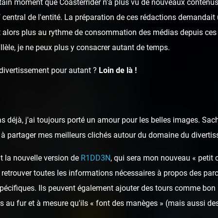
ertain moment que Coasterrider n'a plus vu de nouveaux contenus 
rf central de l'entité. La préparation de ces rédactions demandai
t alors plus au rythme de consommation des médias depuis ces 
llèle, je ne peux plus y consacrer autant de temps.
 divertissement pour autant ?
Loin de là !
as déjà, j'ai toujours porté un amour pour les belles images. Sa
ai à partager mes meilleurs clichés autour du domaine du diverti
t la nouvelle version de
R1DD3N
, qui sera mon nouveau « petit 
 retrouver toutes les informations nécessaires à propos des parcs
spécifiques. Ils peuvent également ajouter des tours comme bon 
 au fur et à mesure qu'ils « font des manèges » (mais aussi des