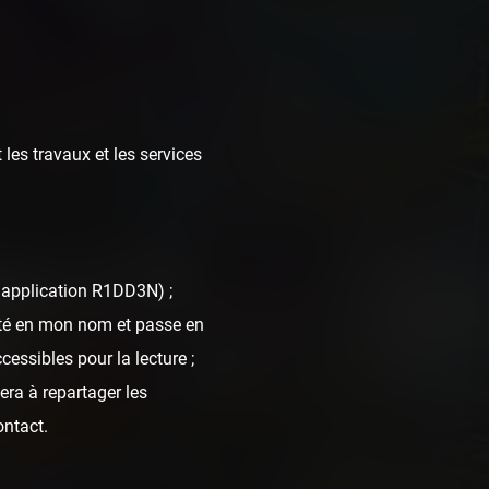
 les travaux et les services
una Park
l'application R1DD3N) ;
nté en mon nom et passe en
cessibles pour la lecture ;
era à repartager les
ontact.