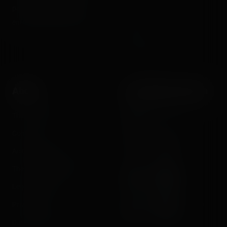
parks, fairgrounds and
Videos
entertainment enthusiasts.
Reports
Instant pictures
About
Let's keep in touch
The Coasterrider Team
Newsletter
Contact us
Acknowledgements
The Coasterrider Museum
Legal information
Privacy policy
Dark/light mode