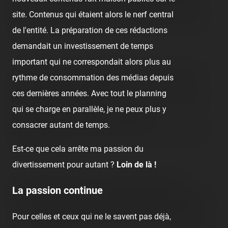
terrain, ni aussi proches. Mais malgré cela, le choix de
site. Contenus qui étaient alors le nerf central
sensations est très plaisant, et la foule était au rendez-
de l'entité. La préparation de ces rédactions
vous !
demandait un investissement de temps
important qui ne correspondait alors plus au
Au programme, sans être exhaustif, on retrouve : Black
rythme de consommation des médias depuis
Out Loop Fighter Technical Park - Take Off - Techno
ces dernières années. Avec tout le planning
Power Piermée - Crazy Dance - Black Panther - Bateau à
qui se charge en parallèle, je ne peux plus y
bascule Pirates - Toboggan - Big Apple
consacrer autant de temps.
et sans oublier les divers stands et autres manèges pour
les tout petits.
Est-ce que cela arrête ma passion du
divertissement pour autant ?
Loin de là !
Coup de projecteur sur le Techno Power direction
La passion continue
Piermée, qui dispose d'un agréable pilotage manuel pour
un cycle plutôt généreux, mais qui reste moins intense
Pour celles et ceux qui ne le savent pas déjà,
que l'ancien Wittig. Remerciements particuliers au pilote