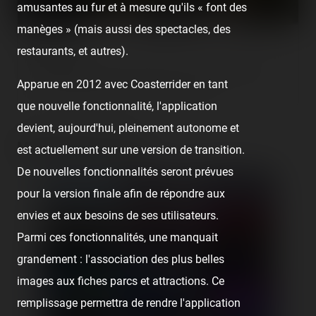
amusantes au fur et à mesure qu'ils « font des
manèges » (mais aussi des spectacles, des
Acromix
restaurants, et autres).
[SRLP 2/24] Après Pascal et Caroline il y a quelques jours, j'ai
Apparue en 2012 avec Coasterrider en tant
testé la Spirolienne située à Acromix, un parc…
que nouvelle fonctionnalité, l'application
devient, aujourd'hui, pleinement autonome et
Media gallery (30)
est actuellement sur une version de transition.
De nouvelles fonctionnalités seront prévues
pour la version finale afin de répondre aux
envies et aux besoins de ses utilisateurs.
Parmi ces fonctionnalités, une manquait
grandement : l'association des plus belles
images aux fiches parcs et attractions. Ce
remplissage permettra de rendre l'application