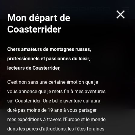
Mon départ de
Coasterrider
Chers amateurs de montagnes russes,
Fête foraine de Saint-
professionnels et passionnés du loisir,
Pierre-La-Mer — 21 juillet
lecteurs de Coasterrider,
2020
C'est non sans une certaine émotion que je
vous annonce que je mets fin à mes aventures
sur Coasterrider. Une belle aventure qui aura
duré pas moins de 19 ans à vous partager
mes expéditions à travers l'Europe et le monde
Home
Posts
Fête foraine de Saint-Pierre-La-Mer — 21 juillet
dans les parcs d'attractions, les fêtes foraines
2020