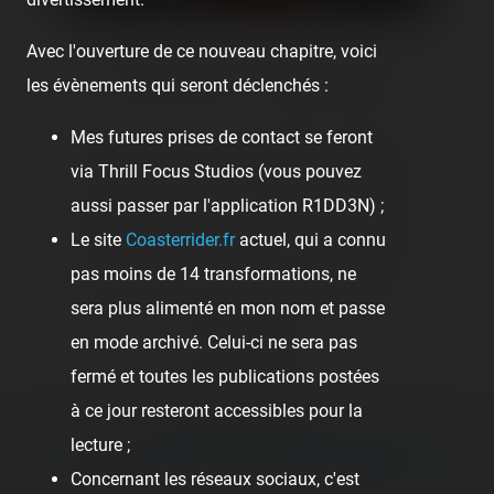
Avec l'ouverture de ce nouveau chapitre, voici
👍 36
😍 6
😮 1
14
❤️ 1
les évènements qui seront déclenchés :
Mes futures prises de contact se feront
👍
Like
😍
Love
😆
Haha
👏
Bravo
via Thrill Focus Studios (vous pouvez
aussi passer par l'application R1DD3N) ;
🥳
Fiesta
😮
Wow
😢
Sad
😠
Angry
Le site
Coasterrider.fr
actuel, qui a connu
pas moins de 14 transformations, ne
🤮
Sick
❤️
Supportive
🙏
Thankful
sera plus alimenté en mon nom et passe
en mode archivé. Celui-ci ne sera pas
Comment
fermé et toutes les publications postées
à ce jour resteront accessibles pour la
Previous post:
lecture ;
‹ SUR LA ROUTE DES LUNA PARKS DU SUD
Concernant les réseaux sociaux, c'est