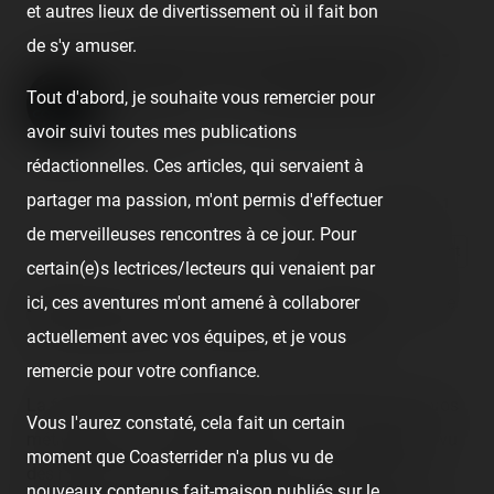
et autres lieux de divertissement où il fait bon
de s'y amuser.
Fête foraine de Saint-Pierre-
La-Mer — 21 juillet 2020
Tout d'abord, je souhaite vous remercier pour
avoir suivi toutes mes publications
Published
6 years ago
by Coasterrider | Reading time:
≈ 3 minutes
rédactionnelles. Ces articles, qui servaient à
partager ma passion, m'ont permis d'effectuer
👍 36
😍 6
😮 1
14
❤️ 1
de merveilleuses rencontres à ce jour. Pour
React
Comment
certain(e)s lectrices/lecteurs qui venaient par
ici, ces aventures m'ont amené à collaborer
[SRLP 1/24]
(= Sur la Route des Luna Parks) C'est notre
actuellement avec vos équipes, et je vous
première destination, après 800 km de bitume !
remercie pour votre confiance.
La fête foraine de Saint-Pierre-La-Mer regroupe des gros
Vous l'aurez constaté, cela fait un certain
métiers dans une toute petite surface ! Je n'ai jamais vu
moment que Coasterrider n'a plus vu de
des métiers aussi condensés dans une telle taille de
nouveaux contenus fait-maison publiés sur le