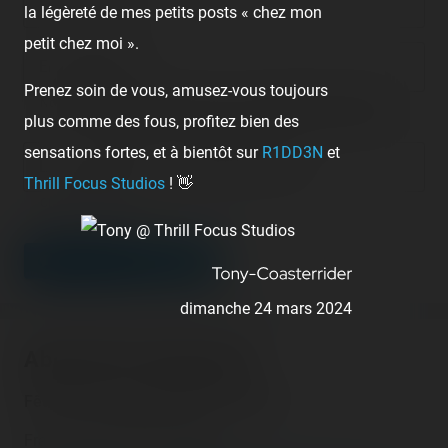
Nom/prénom
la légèreté de mes petits posts « chez mon
petit chez moi ».
Email address
Prenez soin de vous, amusez-vous toujours
Nous vous demandons de fournir une véritable adresse e-mail
afin de pouvoir gérer votre propre commentaire ultérieurement.
plus comme des fous, profitez bien des
sensations fortes, et à bientôt sur
R1DD3N
et
Lien de votre site ou page personnelle
Thrill Focus Studios
! 👋
Champ facultatif
LEAVE A COMMENT
dimanche 24 mars 2024
About this fairground
Fête foraine de Saint-Pierre-La-Mer
France - Saint-Pierre-La-Mer