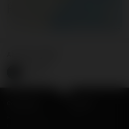
300 km
200 mi
©
OpenStreetMap contributors
About the author
Coasterrider
Fondateur
Coasterrider
Shortcut
Fun experiences sharing
Home
from roller coasters, theme
Posts