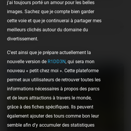
j'ai toujours porté un amour pour les belles
pour l'accueil !
images. Sachez que je compte bien garder
cette voie et que je continuerai à partager mes
En somme, une très chouette petite fête pour commencer
meilleurs clichés autour du domaine du
nos vacances !
divertissement.
C'est ainsi que je prépare actuellement la
Retrouvez la visite suivante :
nouvelle version de
R1DD3N
, qui sera mon
nouveau « petit chez moi ». Cette plateforme
permet aux utilisateurs de retrouver toutes les
informations nécessaires à propos des parcs
et de leurs attractions à travers le monde,
grâce à des fiches spécifiques. Ils peuvent
également ajouter des tours comme bon leur
semble afin d'y accumuler des statistiques