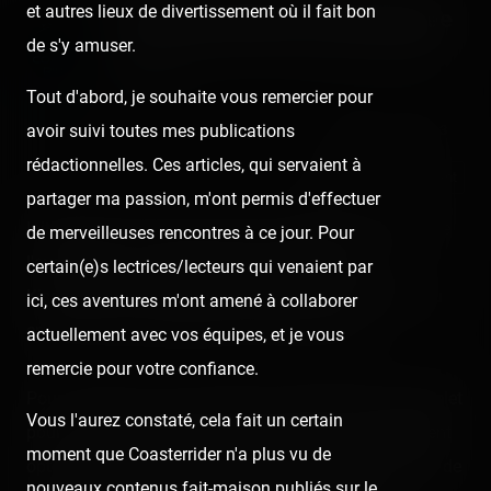
et autres lieux de divertissement où il fait bon
Fun Spot America Kissimmee
de s'y amuser.
Published
6 years ago
by Coasterrider | Reading time:
≈ 9 minutes
Tout d'abord, je souhaite vous remercier pour
avoir suivi toutes mes publications
👍 48
😍 1
3
rédactionnelles. Ces articles, qui servaient à
React
Comment
partager ma passion, m'ont permis d'effectuer
Initialement prévu plus tard pour le séjour, c'est avec de
de merveilleuses rencontres à ce jour. Pour
l'avance qu'on a attaqué Fun Spot America (à
certain(e)s lectrices/lecteurs qui venaient par
Kissimmee), où se trouvent Galaxy Spin, Hurricane, ou
ici, ces aventures m'ont amené à collaborer
encore le boss Mine Blower de Gravity Group.
actuellement avec vos équipes, et je vous
remercie pour votre confiance.
Pour 10 USD un tour de coaster ou
45
52 USD le bracelet
Vous l'aurez constaté, cela fait un certain
pour pouvoir tout faire dans une journée, j'ai finalement
moment que Coasterrider n'a plus vu de
opté pour une solution plus radicale qui me permettra de
nouveaux contenus fait-maison publiés sur le