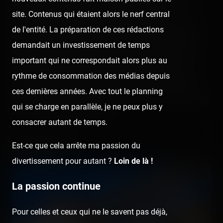
décompresser (ou pas) des journées à très forte
site. Contenus qui étaient alors le nerf central
affluence à venir de chez Disney ou Universal : l'achat
de l'entité. La préparation de ces rédactions
d'un pass annuel à 100 USD qui permet l'accès illimité
demandait un investissement de temps
de toutes les attractions des Fun Spot américains. De
important qui ne correspondait alors plus au
quoi pouvoir chain comme je le veux Mine Blower, ou
rythme de consommation des médias depuis
bien White Lightning…! En bref, ma folie du séjour me
ces dernières années. Avec tout le planning
permet de créer ce hashtag :
#CombienDeToursDeWood
qui se charge en parallèle, je ne peux plus y
enVaisJeFaireEn3Semaines
consacrer autant de temps.
Est-ce que cela arrête ma passion du
Mine Blower
divertissement pour autant ?
Loin de là !
La passion continue
Pour celles et ceux qui ne le savent pas déjà,