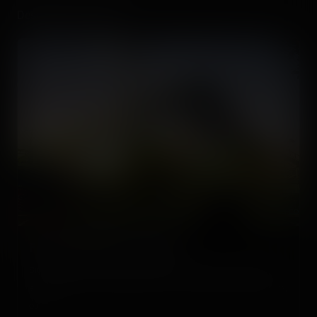
Destination suivante :
Fun Spot America Orlando
Situé pas loin des parcs Universal, Fun Spot Orlando complète
agréablement une journée après une visite aux parcs à proximité,
ou si…