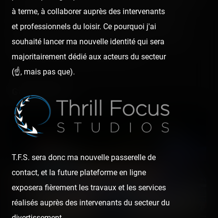
à terme, à collaborer auprès des intervenants
c'est plus calme, très drôle et assez mignon, mais les
et professionnels du loisir. Ce pourquoi j'ai
petites bosses ne délivrent pas vraiment d'airtimes.
souhaité lancer ma nouvelle identité qui sera
Ce n'est donc pas fou-fou comme machine, mais ça
majoritairement dédié aux acteurs du secteur
reste très drôle à faire quand même. 🙂
(☝️, mais pas que).
Galaxy Spin
T.F.S. sera donc ma nouvelle passerelle de
contact, et la future plateforme en ligne
exposera fièrement les travaux et les services
réalisés auprès des intervenants du secteur du
divertissement.