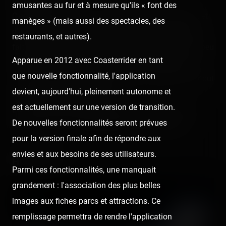
rappelle bien.
amusantes au fur et à mesure qu'ils « font des
C'est comme des gens qui adorent Tonnerre de Zeus, et
manèges » (mais aussi des spectacles, des
d'autres, pas du tout. Dans l'équipe de Coasterrider, on
restaurants, et autres).
fait partie des premiers. Et Mine Blower, c'est un petit peu
Apparue en 2012 avec Coasterrider en tant
Tonnerre de Zeus dans le ressenti de la vitesse et du
que nouvelle fonctionnalité, l'application
« confort », mais dans un layout plus compact, et surtout
devient, aujourd'hui, pleinement autonome et
l'avantage de ne pas attendre.
est actuellement sur une version de transition.
Les 72 tours faits sur les 3 semaines ont été un vrai
De nouvelles fonctionnalités seront prévues
régal pour moi, et la petite fusée va me manquer !
pour la version finale afin de répondre aux
envies et aux besoins de ses utilisateurs.
Hurricane
Parmi ces fonctionnalités, une manquait
grandement : l'association des plus belles
images aux fiches parcs et attractions. Ce
remplissage permettra de rendre l'application