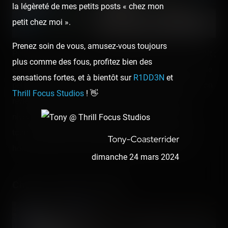
la légèreté de mes petits posts « chez mon
petit chez moi ».
Prenez soin de vous, amusez-vous toujours
Petit mais violent lors du lâcher prise de la chaîne du lift ;
plus comme des fous, profitez bien des
ça aurait pu être bien plus confortable. Donc, un lift, une
sensations fortes, et à bientôt sur
R1DD3N
et
petite descente en virage, une spirale descendante, et on
Thrill Focus Studios
! 👋
revient au bercail. Mais vu comment c'est court au
niveau du parcours, ça se rattrape sur le nombre de
tours, et ça paraissait presque interminable… C'est la
honte de faire ça, mais c'est tout de même mignon.
dimanche 24 mars 2024
Chaos & Vortex Tracks