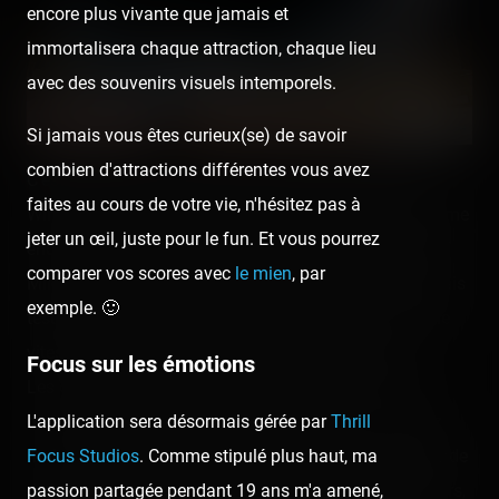
encore plus vivante que jamais et
immortalisera chaque attraction, chaque lieu
avec des souvenirs visuels intemporels.
Si jamais vous êtes curieux(se) de savoir
combien d'attractions différentes vous avez
C'est le petit dernier arrivé, qui a d'ailleurs remplacé
faites au cours de votre vie, n'hésitez pas à
Windstorm, l'ancien coaster Zamperla qui était au même
jeter un œil, juste pour le fun. Et vous pourrez
endroit quand j'étais passé en 2013. Construit par E&F
comparer vos scores avec
le mien
, par
Miler Industries, c'était le genre de coaster que je voulais
exemple. 🙂
tester aux États-Unis car j'étais curieux de voir à quelle
vitesse le petit train dévalait ces pentes abruptes.
Focus sur les émotions
Les deux premières drops en envoient donc pas mal
L'application sera désormais gérée par
Thrill
mais les virages situés juste en-dessous sont… assez
Focus Studios
. Comme stipulé plus haut, ma
mal conçus. 😅 C'est très brut et sauvage et ça demande
passion partagée pendant 19 ans m'a amené,
de bien se cramponner même. Pour le reste du parcours,