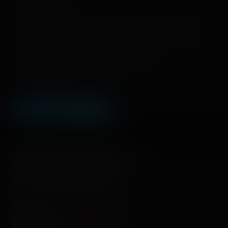
Email address
Nous vous demandons de fournir une véritable adresse e-mail
afin de pouvoir gérer votre propre commentaire ultérieurement.
Lien de votre site ou page personnelle
Champ facultatif
LEAVE A COMMENT
About this theme park
Fun Spot America Kissimmee
États-Unis - Kissimmee - Florida