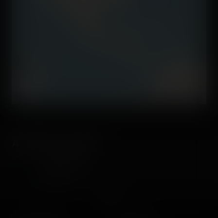
1000 km
500 mi
©
OpenStreetMap contributors
About the author
Coasterrider
Fondateur