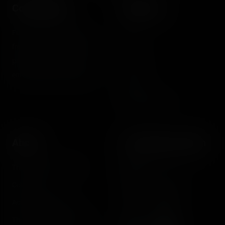
Coasterrider
Shortcut
Fun experiences sharing
Home
from roller coasters, theme
Posts
parks, fairgrounds and
Videos
entertainment enthusiasts.
Reports
Instant pictures
About
Let's keep in touch
The Coasterrider Team
Newsletter
Contact us
Acknowledgements
The Coasterrider Museum