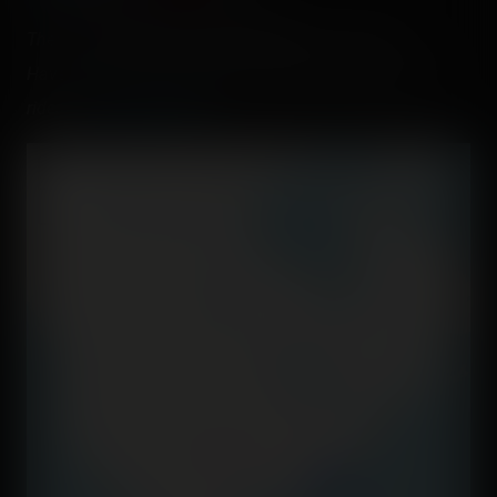
There are
4 operating roller coasters
in this park.
Have you already rode them? Check and register your
rides on
Coasterr1dd3n
.
+
−