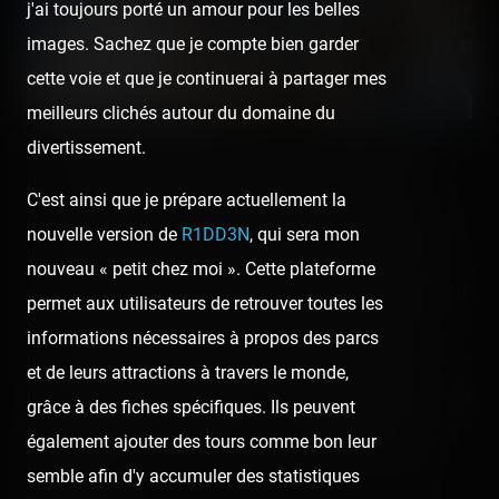
j'ai toujours porté un amour pour les belles
images. Sachez que je compte bien garder
cette voie et que je continuerai à partager mes
meilleurs clichés autour du domaine du
divertissement.
C'est LA raison principale de l'acquisition du Season
Pass Fun Spot. Et je ne suis pas déçu : construit par
C'est ainsi que je prépare actuellement la
Gravity Group, Mine Blower est un peu le grand frère du
nouvelle version de
R1DD3N
, qui sera mon
Wood Express au Parc Saint-Paul, mais en plus grand,
nouveau « petit chez moi ». Cette plateforme
avec des virages inclinés à plus de 90°, et un Zero-G-Roll
permet aux utilisateurs de retrouver toutes les
SVP ! C'est à un niveau d'intensité et de brutalité très
informations nécessaires à propos des parcs
haut, que j'adore ressentir dans un wooden coaster ! Il
et de leurs attractions à travers le monde,
n'est clairement pas tendre au niveau du roulement, mais
grâce à des fiches spécifiques. Ils peuvent
c'est ce qui fait son charme : ça ne s'arrête pas et ça
également ajouter des tours comme bon leur
défile comme une fusée, d'où la coque du train qui le
semble afin d'y accumuler des statistiques