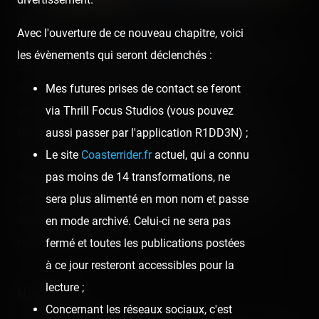
Une Spinning Wild Mouse de chez Zamperla, et le
Avec l'ouverture de ce nouveau chapitre, voici
premier gros coaster de ce Fun Spot au tout début. Rien
les évènements qui seront déclenchés :
d'anormal à signaler, si ce n'est que l'on a été très surpris
par la douceur des virages, et du spinning plutôt
Mes futures prises de contact se feront
prononcé pour un modèle Zamperla. D'habitude, c'est
via Thrill Focus Studios (vous pouvez
bien Reverchon qui l'emporte au niveau de l'intensité,
aussi passer par l'application R1DD3N) ;
que ce soit au niveau des virages ou du spinning. Mais
Le site
Coasterrider.fr
actuel, qui a connu
lors de notre découverte, l'italien a réussi à presque nous
pas moins de 14 transformations, ne
déboussoler, tout en proposant des virages serrés mais
sera plus alimenté en mon nom et passe
doux en même temps. De quoi inquiéter un peu le
en mode archivé. Celui-ci ne sera pas
français, peut-être ?
fermé et toutes les publications postées
à ce jour resteront accessibles pour la
lecture ;
Hot Seat
Concernant les réseaux sociaux, c'est