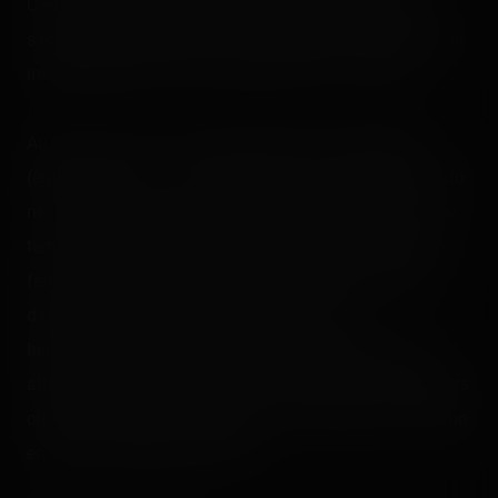
C'est juste super démentiel, super fun, et y a de quoi
s'éclater en groupe d'amis ! Certainement les attractions
indispensables à ne pas louper dans un Fun Spot !
Au final, avec les 72 tours effectués sur Mine Blower
(équivalant donc à 720 USD de tours de wooden), j'ai dû
me rendre 7 fois sur les lieux pour me divertir un peu, le
temps d'une petite soirée, avant ou après dîner (le parc
fermant tous les jours à minuit). L'affluence était loin
d'égaliser les gros parcs voisins du coin et
heureusement : cela m'a permis de me détendre sans
attendre ni pression, en boucle, à bord d'une ou plusieurs
chouettes attractions situées à dix minutes de la maison
en voiture. Sacrées vacances !