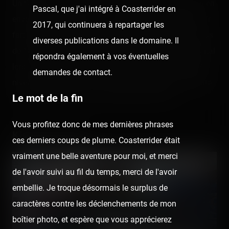
Un S&S Screamin' Swing en version 2x2 sièges, et qui en
Pascal, que j'ai intégré à Coasterrider en
envoie pas mal du tout. Le mouvement propulsé par air
2017, qui continuera à repartager les
fait très peu naturel, mais arrive à nous envoyer sur plus
diverses publications dans le domaine. Il
de 180° de balancement, à dépasser le niveau horizontal
répondra également à vos éventuelles
lors des extrêmes. Ça n'envoie pas autant que les KMG
demandes de contact.
niveau sensations, mais j'ai réussi à ressentir une petite
Le mot de la fin
frayeur quand c'était à fond quand même ! 😅
Vous profitez donc de mes dernières phrases
Kiddie Coaster
ces derniers coups de plume. Coasterrider était
vraiment une belle aventure pour moi, et merci
de l'avoir suivi au fil du temps, merci de l'avoir
embellie. Je troque désormais le surplus de
caractères contre les déclenchements de mon
boîtier photo, et espère que vous apprécierez