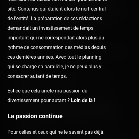
sacrément complet et il y a un très très grand choix
site. Contenus qui étaient alors le nerf central
d'attractions, fixes comme transportables. C'est festif, il
de l'entité. La préparation de ces rédactions
y a du monde, et il n'y a pas plus vivant comme
demandait un investissement de temps
parc/fête.
important qui ne correspondait alors plus au
rythme de consommation des médias depuis
Au niveau attractions qui marquent (subjectivement), on
ces dernières années. Avec tout le planning
remarquera :
qui se charge en parallèle, je ne peux plus y
le Free Dance, un afterburner KMG au cycle
consacrer autant de temps.
généreux super plaisant
Est-ce que cela arrête ma passion du
l'Apocalypse, un Double-Corkscrew Vekoma
divertissement pour autant ?
Loin de là !
comme on en trouve de plus en plus rarement
La passion continue
(sans être pourtant exceptionnel au niveau du
layout)
Pour celles et ceux qui ne le savent pas déjà,