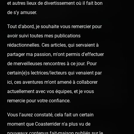
et autres lieux de divertissement où il fait bon
Luna Park Cap d'Agde — 25
de s'y amuser.
juillet 2020
Published
6 years ago
by Coasterrider | Reading time:
Tout d'abord, je souhaite vous remercier pour
≈ 5 minutes
avoir suivi toutes mes publications
rédactionnelles. Ces articles, qui servaient à
👍 55
😍 2
😮 1
2
5
partager ma passion, m'ont permis d'effectuer
React
Comment
de merveilleuses rencontres à ce jour. Pour
[SRLP 10/24]
Après Marseillan, nous avons clôturé notre
certain(e)s lectrices/lecteurs qui venaient par
promenade nocturne sur le Luna Park du Cap d'Agde
ici, ces aventures m'ont amené à collaborer
avec en prime, Delphine qui nous a rejoint pour faire des
actuellement avec vos équipes, et je vous
manèges ! 😍 (En gros, toute la Coasterrider Team était
remercie pour votre confiance.
au sud cet été, juste en décalé !)
Vous l'aurez constaté, cela fait un certain
moment que Coasterrider n'a plus vu de
Comme Europark Vias (son concurrent direct), c'est
nouveaux contenus fait-maison publiés sur le