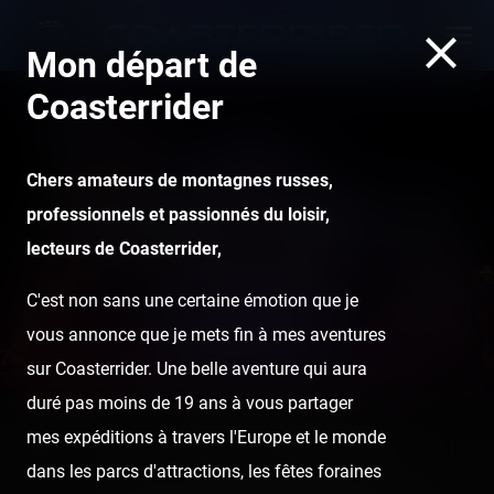
Mon départ de
Coasterrider
Chers amateurs de montagnes russes,
professionnels et passionnés du loisir,
Luna Park Cap d'Agde — 25
lecteurs de Coasterrider,
juillet 2020
C'est non sans une certaine émotion que je
vous annonce que je mets fin à mes aventures
sur Coasterrider. Une belle aventure qui aura
duré pas moins de 19 ans à vous partager
mes expéditions à travers l'Europe et le monde
Home
Posts
Luna Park Cap d'Agde — 25 juillet 2020
dans les parcs d'attractions, les fêtes foraines