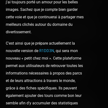
le dark-ride Peter Pan, qui s'inspire grandement des
j'ai toujours porté un amour pour les belles
attractions éponymes dans les parcs Disney !
images. Sachez que je compte bien garder
cette voie et que je continuerai à partager mes
À noter que la visite a été effectuée bien avant l'arrivée
meilleurs clichés autour du domaine du
du dernier Pegasus Technical Park des Pfausser, mais
divertissement.
vous pourrez vous rattraper avec les clichés du Gravity à
Amigoland vu qu'ils sont similaires en tout point.
C'est ainsi que je prépare actuellement la
nouvelle version de
R1DD3N
, qui sera mon
C'est au niveau de l'agencement que c'est un peu plus
nouveau « petit chez moi ». Cette plateforme
compliqué (par rapport à Europark) : les allées sont
permet aux utilisateurs de retrouver toutes les
moins linéaires et on ne sait pas vraiment par où
informations nécessaires à propos des parcs
s'engager dû à une éventuelle absence de "hub".
et de leurs attractions à travers le monde,
grâce à des fiches spécifiques. Ils peuvent
Néanmoins, grâce à l'ambiance générale et le choix
également ajouter des tours comme bon leur
important des attractions, le Luna Park du Cap d'Agde
semble afin d'y accumuler des statistiques