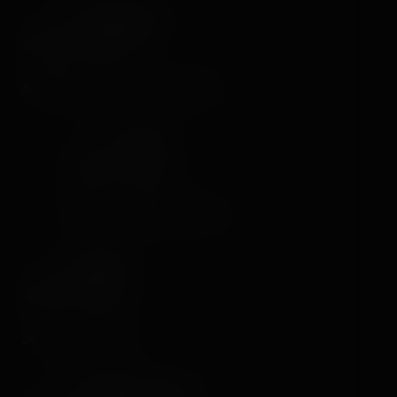
Claire Gaugué
6 years ago
Alors Dell t'as croisé ma famille ?
Dell Fine
6 years ago
Bah non, trop déçue ahaha
Bilal MK
6 years ago
Je vous ai raté 😭
Sandrine Dessoude