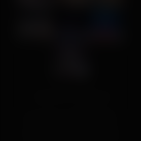
👍 55
😍 2
😮 1
2
5
👍
Like
😍
Love
😆
Haha
👏
Bravo
🥳
Fiesta
😮
Wow
😢
Sad
😠
Angry