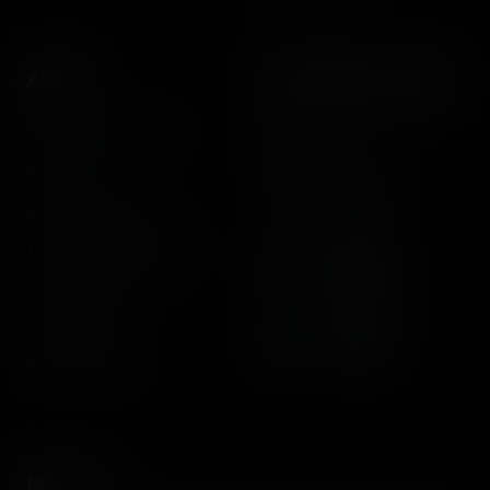
About
Let's keep in touch
The Coasterrider Team
Newsletter
Contact us
Acknowledgements
The Coasterrider Museum
Legal information
Privacy policy
Dark/light mode