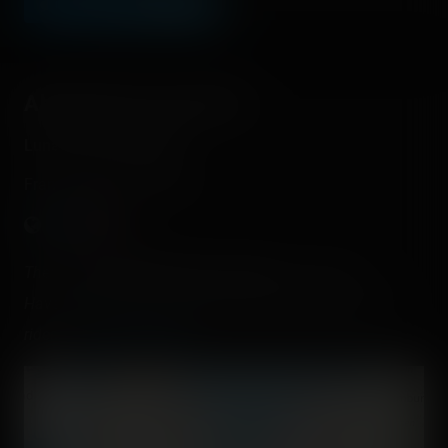
LEAVE A COMMENT
About this Luna Park
Luna Park Cap d'Agde
France - Agde - Occitanie
There are
3 operating roller coasters
in this park.
Have you already rode them? Check and register your
rides on
Coasterr1dd3n
.
+
−