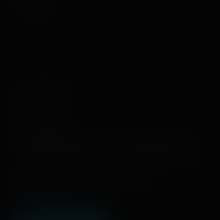
Comment
Nom/prénom
Email address
Nous vous demandons de fournir une véritable adresse e-mail
afin de pouvoir gérer votre propre commentaire ultérieurement.
Lien de votre site ou page personnelle
Champ facultatif