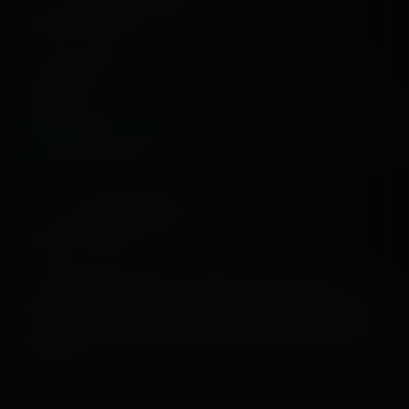
6 years ago
Si vous êtes toujours dans le coin et avez envie de
musique
https://www.facebook.com/456902387743614/posts/2
692895377477626/
Alexis CZELADKA
5 years ago
Le V-Maxx ce n'est pas la première fois que vous le
rencontrez car il était présent à la Foire du Trône de 2010
à 2016 et vous y êtes aller toute ces année sauf en 2012
et 2014