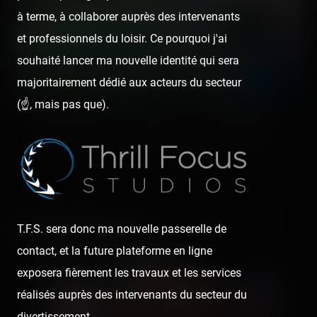
à terme, à collaborer auprès des intervenants
et professionnels du loisir. Ce pourquoi j'ai
souhaité lancer ma nouvelle identité qui sera
majoritairement dédié aux acteurs du secteur
(☝️, mais pas que).
Babyland (Le Grau-du-Roi) — 27 juillet 2020
[SRLP 11/24] #NotrePassionEstParfoisRidicule C'était la petite
surprise en allant se tremper les pieds à la mer au Grau-du-Roi…
Media gallery (55)
T.F.S. sera donc ma nouvelle passerelle de
contact, et la future plateforme en ligne
exposera fièrement les travaux et les services
réalisés auprès des intervenants du secteur du
divertissement.