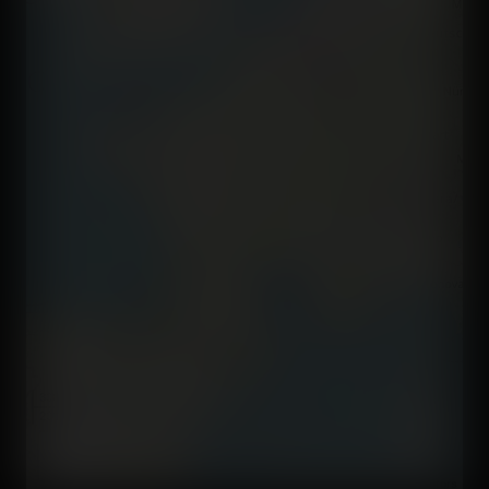
300 km
200 mi
©
OpenStreetMap contributors