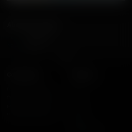
About the author
Coasterrider
Fondateur
Coasterrider
Shortcut
Fun experiences sharing
Home
from roller coasters, theme
Posts
parks, fairgrounds and
Videos
entertainment enthusiasts.
Reports
Instant pictures