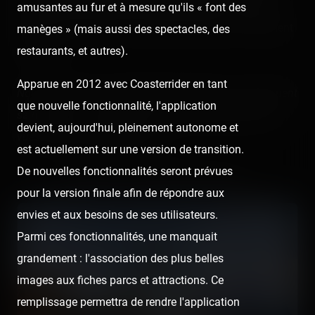
est aussi une destination indispensable si vous êtes
amusantes au fur et à mesure qu'ils « font des
dans la zone et vous ne pouvez y passer qu'un excellent
manèges » (mais aussi des spectacles, des
moment !
restaurants, et autres).
Apparue en 2012 avec Coasterrider en tant
Nous remercions particulièrement Pierrick, et notamment
que nouvelle fonctionnalité, l'application
sa nièce, qui nous ont permis de réaliser les prises de
devient, aujourd'hui, pleinement autonome et
vues onride sur l'Apocalypse.
est actuellement sur une version de transition.
De nouvelles fonctionnalités seront prévues
Retrouvez la visite précédant celle-ci :
pour la version finale afin de répondre aux
envies et aux besoins de ses utilisateurs.
Parmi ces fonctionnalités, une manquait
grandement : l'association des plus belles
images aux fiches parcs et attractions. Ce
remplissage permettra de rendre l'application