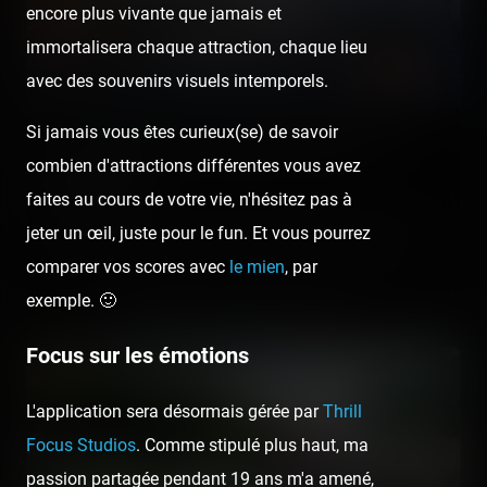
encore plus vivante que jamais et
immortalisera chaque attraction, chaque lieu
avec des souvenirs visuels intemporels.
Si jamais vous êtes curieux(se) de savoir
Parc d'Attractions Marseillan-Plage — 25
combien d'attractions différentes vous avez
juillet 2020
faites au cours de votre vie, n'hésitez pas à
[SRLP 9/24] Marseillan est notre ouverture du (petit) tour autour
jeter un œil, juste pour le fun. Et vous pourrez
de Béziers. Ni trop grand, ni trop petit (de la même taille que la…
comparer vos scores avec
le mien
, par
exemple. 🙂
Retrouvez la visite suivante :
Focus sur les émotions
L'application sera désormais gérée par
Thrill
Focus Studios
. Comme stipulé plus haut, ma
passion partagée pendant 19 ans m'a amené,