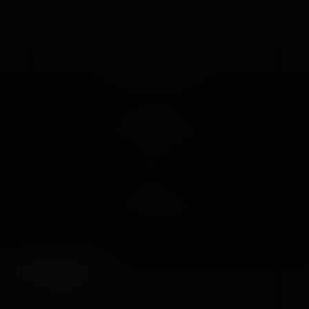
🤮
Sick
❤️
Supportive
🙏
Thankful
Comment
Previous post:
‹ FABRIKUS WORLD (EUROPARK VIAS) — 24 JUILLET
2020
Next post:
APOCALYPSE ONRIDE - LUNA PARK CAP D'AGDE ›
Comments