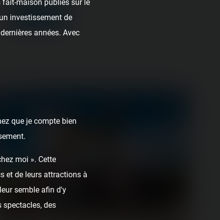
fait-maison publiés sur le
SEARCH
t un investissement de
dernières années. Avec
chez que je compte bien
ssement.
chez moi ». Cette
 et de leurs attractions à
leur semble afin d'y
 spectacles, des