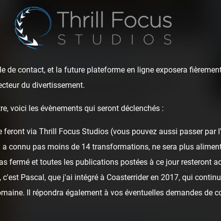
ARTICLE
/ AROUND THEME PARKS
e de contact, et la future plateforme en ligne exposera fièrement
SAMC-Reverchon : constructeur historique
ecteur du divertissement.
de montagnes russes en France
re, voici les évènements qui seront déclenchés :
Après une visite spéciale à Babyland lors du premier
déconfinement, c'est avec un immense plaisir que la
e feront via Thrill Focus Studios (vous pouvez aussi passer par 
société française de…
i a connu pas moins de 14 transformations, ne sera plus alime
Backstages
as fermé et toutes les publications postées à ce jour resteront ac
c'est Pascal, que j'ai intégré à Coasterrider en 2017, qui continu
5 years ago
110
10
7 min.
domaine. Il répondra également à vos éventuelles demandes de c