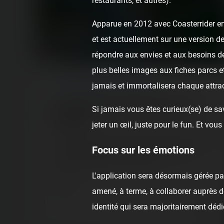
restaurants, et autres).
Apparue en 2012 avec Coasterrider en 
et est actuellement sur une version de
répondre aux envies et aux besoins de
plus belles images aux fiches parcs e
jamais et immortalisera chaque attrac
ARTICLE
/ AROUND THEME PARKS
La plongée dans le monde miniature d'un
Si jamais vous êtes curieux(se) de sav
passionné
jeter un œil, juste pour le fun. Et v
Il y a quelques jours, en plein cœur de la Champagne-
Focus sur les émotions
Ardenne, nous étions conviés chez le patron et
dirigeant de Nicoland : Le Monde…
L'application sera désormais gérée p
Exhibition
amené, à terme, à collaborer auprès de
4 years ago
identité qui sera majoritairement dédi
8
0
5 min.