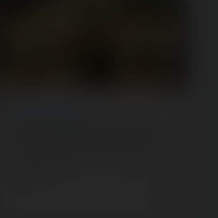
ARTICLE
/ ESCAPE GAME
On a testé Desesperados à la Mer de Sable
Dimanche 7 avril, l'équipe de la Mer de Sable nous a
conviés sur le parc pour tester en avant-première leur
nouveauté 2019 :…
7 years ago
5
0
6 min.