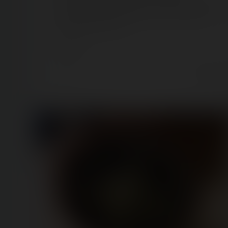
Après des mois de préparation et d'efforts intenses, le
projet de Bruno Lemaire (directeur technique) prend
vie sous le pinceau et le…
Backstages
8 years ago
8
0
1 min.