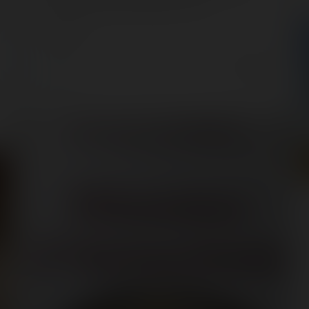
Parc Saint-Paul, le Wood Express. Tout…
Backstages
8 years ago
15
0
26 min.