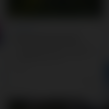
ARTICLE
/ TV
Boyard Land arrive enfin sur France 2
C'est aujourd'hui que Boyard Land ouvre ses portes
et que la chaîne France 2 commence la diffusion de
sa première saison. 😊 Je vous…
TV show
7 years ago
52
7
1 min.