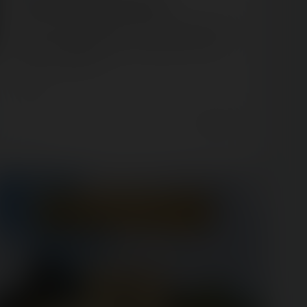
Le parc « Boyard Land » arrive !
Nous vous avions parlé de la saison hivernale de Fort
Boyard qui se prépare et qui va s'appeler « Boyard
Land ». Le tournage…
TV show
7 years ago
50
14
1 min.