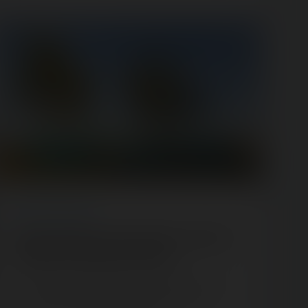
ARTICLE
/ INSOLITE
[Poisson 2018] Le Parc Saint-Paul, prochaine
destination touristique nationale
Ouvert en 1983 et détenu par la famille Campion, le
parc situé dans l'Oise attire de plus en plus de