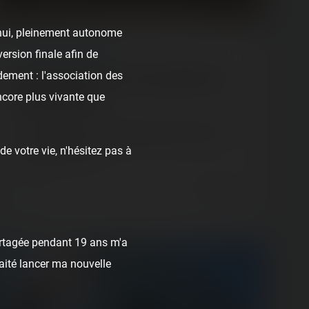
d'hui, pleinement autonome
ARTICLE
/ BACKSTAGES
ersion finale afin de
dement : l'association des
Construction d'Orochi, la nouveauté 2021 du
Parc du Bocasse
ncore plus vivante que
Suivez avec nous l'avancée des travaux de la nouvelle
attraction 2021 du Parc du Bocasse ! 🇬🇧 For our
e votre vie, n'hésitez pas à
international readers…
5 years ago
247
35
33 min.
rtagée pendant 19 ans m'a
haité lancer ma nouvelle