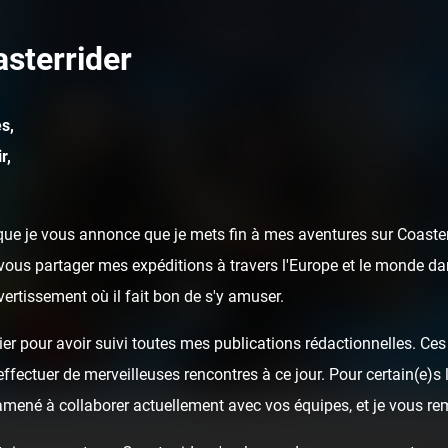
POSTS
R1DD3N
sterrider
s,
r,
ue je vous annonce que je mets fin à mes aventures sur Coasterr
ous partager mes expéditions à travers l'Europe et le monde dan
ivertissement où il fait bon de s'y amuser.
er pour avoir suivi toutes mes publications rédactionnelles. Ces a
fectuer de merveilleuses rencontres à ce jour. Pour certain(e)s l
 amené à collaborer actuellement avec vos équipes, et je vous re