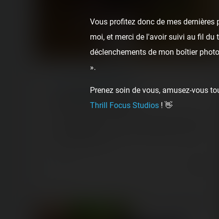
Vous profitez donc de mes dernières p
moi, et merci de l'avoir suivi au fil d
déclenchements de mon boîtier photo,
».
ARTICLE
/ ANNOUNCEMENT
Prenez soin de vous, amusez-vous touj
Joyeux Noël à vous tous
Thrill Focus Studios
! 👋
Toute l'équipe vous souhaite un très joyeux Noël ! 🎅
Nous espérons que vous avez été gâté, et que votre
sapin avait aussi un…
7 years ago
13
0
1 min.