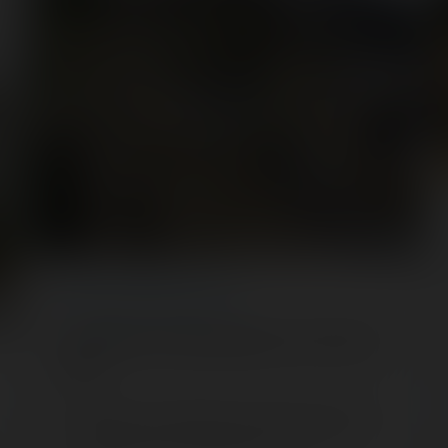
ARTICLE
/ ROLLER COASTER
Construction du Wood Express au Parc Saint-
Paul
Cette année, vous allez pouvoir suivre avec nous la
construction du tout nouveau wooden coaster du