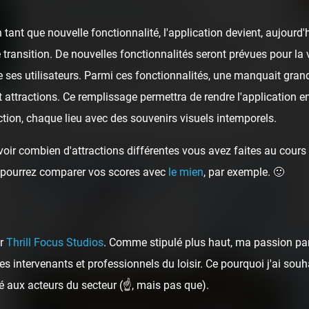
Coasterrider Check-Back 2021
tant que nouvelle fonctionnalité, l'application devient, aujour
Ainsi 2021 a touché à sa fin. Avant de bien entamer
 transition. De nouvelles fonctionnalités seront prévues pour la v
2022 (qui se retrouve encore dans une certaine
 ses utilisateurs. Parmi ces fonctionnalités, une manquait gran
inconnue… 😅), voici…
t attractions. Ce remplissage permettra de rendre l'application e
4 years ago
4
0
tion, chaque lieu avec des souvenirs visuels intemporels.
9 min.
oir combien d'attractions différentes vous avez faites au cours d
ous pourrez comparer vos scores avec
le mien
, par exemple. 🙂
ar
Thrill Focus Studios
. Comme stipulé plus haut, ma passion pa
s intervenants et professionnels du loisir. Ce pourquoi j'ai sou
é aux acteurs du secteur (☝️, mais pas que).