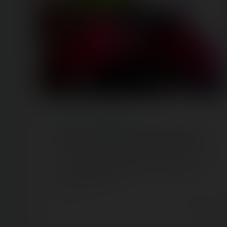
ARTICLE
/ COASTERRIDER
Le PAL dans Capital sur M6 (21/07/2019)
Fin avril, toute notre équipe visitait (et découvrait) le
parc animalier et de loisirs du PAL. L'équipe de
tournage de M6 nous…
7 years ago
84
11
2 min.