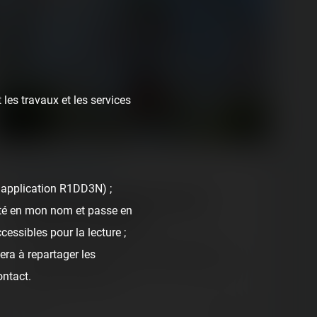
 les travaux et les services
ARTICLE
/ THEME PARK
l'application R1DD3N) ;
Il était une fois : de Walibi à Winnoland
nté en mon nom et passe en
(anciennement Babyland)
cessibles pour la lecture ;
Le jeudi 21 mai 2020, alors que le déconfinement
era à repartager les
venait à peine de débuter, nous nous étions rendus à
ontact.
Babyland-Amiland, dans…
6 years ago
33
4