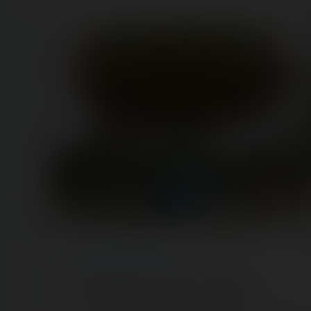
ARTICLE
/ THEME PARK
Mer de Sable : ouverture imminente !