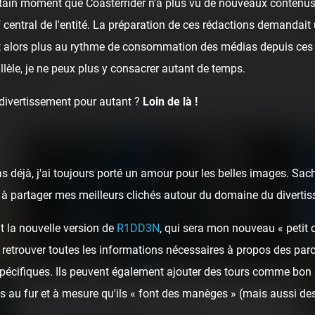
ertain moment que Coasterrider n'a plus vu de nouveaux contenus 
rf central de l'entité. La préparation de ces rédactions demandai
t alors plus au rythme de consommation des médias depuis ces 
Files
llèle, je ne peux plus y consacrer autant de temps.
 divertissement pour autant ?
Loin de là !
Page 1
…
6
as déjà, j'ai toujours porté un amour pour les belles images. Sa
ai à partager mes meilleurs clichés autour du domaine du diverti
t la nouvelle version de
R1DD3N
, qui sera mon nouveau « petit 
 retrouver toutes les informations nécessaires à propos des parcs
spécifiques. Ils peuvent également ajouter des tours comme bon 
 au fur et à mesure qu'ils « font des manèges » (mais aussi des
ARTICLE
/ COASTERRIDER