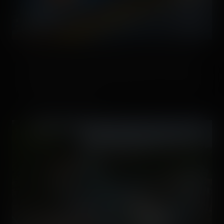
Les lap bars de ce type de Gerstlauer ne font pas "clac clac"
et nécessitent une impulsion électrique pour être relâchés.
En cas de panne, des batteries portables toujours chargées
sont prêtes à être utilisées.