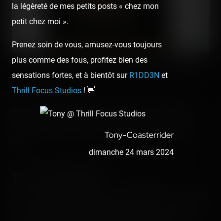
la légèreté de mes petits posts « chez mon
petit chez moi ».
Prenez soin de vous, amusez-vous toujours
plus comme des fous, profitez bien des
Badge exclusif Pégase Express - De fabrication gauloise. Un
sensations fortes, et à bientôt sur
R1DD3N
et
pur bijou visuel !
Thrill Focus Studios
! 👋
Après 20 minutes où tout le monde a pu prendre le
temps de se rassasier, c'était parti pour commencer le
tour !
dimanche 24 mars 2024
Tour du propriétaire
Notre visite commence
ici dans cette galerie
en passant
par les accès du personnel du parc, bien loin de l'entrée