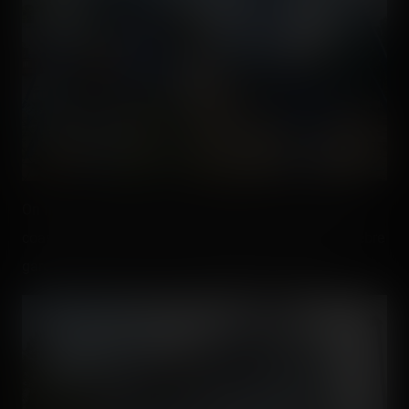
On finit très rapidement par débouler entre le dernier
coaster et le Vol d'Icare pour apparaitre devant la célèbre
gare Montparnassos, où trône fièrement Pégase.