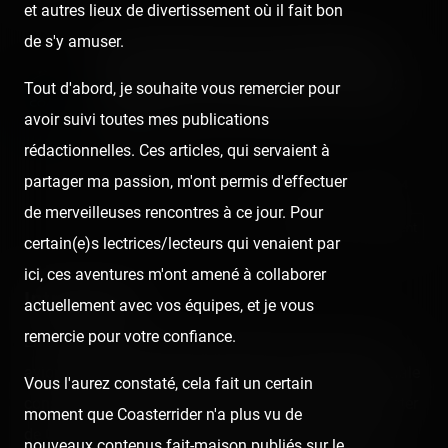
et autres lieux de divertissement où il fait bon
de s'y amuser.
À la découverte de Pégase
Express et ses petits secrets
Tout d'abord, je souhaite vous remercier pour
avoir suivi toutes mes publications
Published
9 years ago
by Coasterrider | Reading time:
≈ 5 minutes
rédactionnelles. Ces articles, qui servaient à
partager ma passion, m'ont permis d'effectuer
👍 9
😍 1
4
de merveilleuses rencontres à ce jour. Pour
React
Comment
certain(e)s lectrices/lecteurs qui venaient par
ici, ces aventures m'ont amené à collaborer
Introduction
actuellement avec vos équipes, et je vous
remercie pour votre confiance.
En ce Mercredi 21 juin de forte chaleur, Pascal et moi
avions été gracieusement invités à une matinée spéciale
Vous l'aurez constaté, cela fait un certain
consacrée à Pégase Express, le nouveau Family Coaster
moment que Coasterrider n'a plus vu de
de Gerstlauer au Parc Astérix. Découvrons ensemble
nouveaux contenus fait-maison publiés sur le