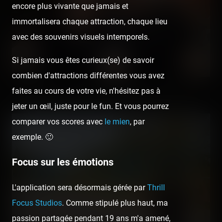
encore plus vivante que jamais et
immortalisera chaque attraction, chaque lieu
avec des souvenirs visuels intemporels.
Si jamais vous êtes curieux(se) de savoir
combien d'attractions différentes vous avez
faites au cours de votre vie, n'hésitez pas à
Les grilles du parc n'étaient évidemment pas ouvertes. x)
jeter un œil, juste pour le fun. Et vous pourrez
comparer vos scores avec
le mien
, par
exemple. 🙂
Focus sur les émotions
L'application sera désormais gérée par
Thrill
Focus Studios
. Comme stipulé plus haut, ma
passion partagée pendant 19 ans m'a amené,