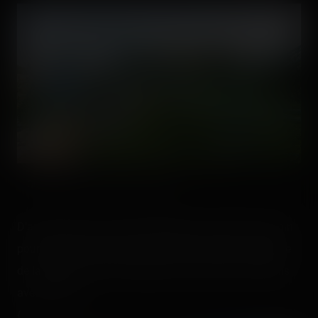
Qui va en avant ? Qui va en arrière ?
D'autres choses ont été expliquées mais j'étais trop loin
pour entendre quoique ce soit. Étant donné le caractère
de la visite, je n'ai pas réellement pu admirer les détails
avec minutie.
{