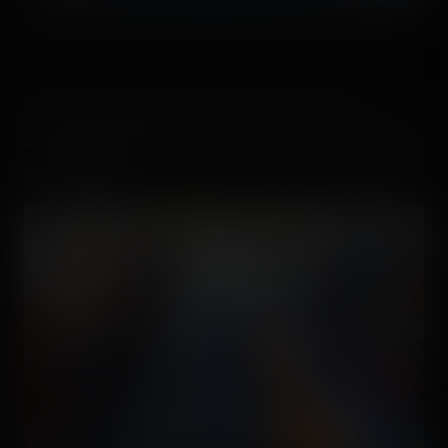
Mais de ce que j'ai pu voir de mes propres yeux, c'est propre !
;D
On continue progressivement jusqu'à la station
d'embarquement. Pour passer derrière une porte réservée
au personnel. ;D