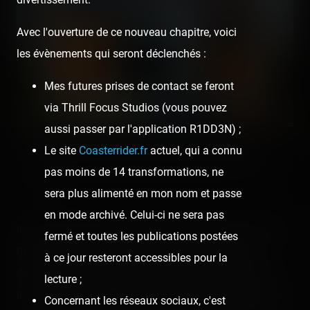
Avec l'ouverture de ce nouveau chapitre, voici
les évènements qui seront déclenchés :
Mes futures prises de contact se feront
via Thrill Focus Studios (vous pouvez
aussi passer par l'application R1DD3N) ;
Ouh la, dites-moi, y a une grosse faute là ! Remarquez
Le site
Coasterrider.fr
actuel, qui a connu
l'inclinaison importante de ce virage. Et pourtant, ce n'est
pas moins de 14 transformations, ne
pas trop.
sera plus alimenté en mon nom et passe
en mode archivé. Celui-ci ne sera pas
Nous avons été accueillis chaleureusement par l'équipe
fermé et toutes les publications postées
marketing et sociale du parc avec un copieux petit-
à ce jour resteront accessibles pour la
déjeuner : pains au chocolat/chocolatines, croissants,
lecture ;
jus d'orange, cafés… et pas de chocolat chaud, mais j'ai
Concernant les réseaux sociaux, c'est