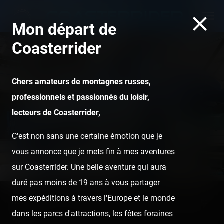
Mon départ de
Coasterrider
Chers amateurs de montagnes russes,
À la découverte de Pégase
professionnels et passionnés du loisir,
Express et ses petits
lecteurs de Coasterrider,
secrets
C'est non sans une certaine émotion que je
vous annonce que je mets fin à mes aventures
sur Coasterrider. Une belle aventure qui aura
duré pas moins de 19 ans à vous partager
mes expéditions à travers l'Europe et le monde
Home
Posts
À la découverte de Pégase Express et ses petits
dans les parcs d'attractions, les fêtes foraines
secrets