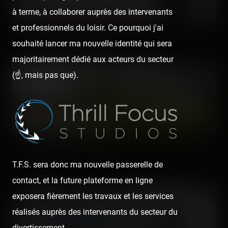
à terme, à collaborer auprès des intervenants
et professionnels du loisir. Ce pourquoi j'ai
Oui, nous sommes sur place !
souhaité lancer ma nouvelle identité qui sera
majoritairement dédié aux acteurs du secteur
(☝️, mais pas que).
Comme avec Silver Star, Pégase accueille les visiteurs sur le
parking. 😜
T.F.S. sera donc ma nouvelle passerelle de
contact, et la future plateforme en ligne
exposera fièrement les travaux et les services
réalisés auprès des intervenants du secteur du
divertissement.