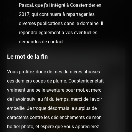
été heureux de prendre du jus ! 😜 En plus de cet accueil,
Pascal, que j'ai intégré à Coasterrider en
un "badge" exclusif nous a été offert et qui nous
2017, qui continuera à repartager les
permettait de nous afficher en tant que personnes
diverses publications dans le domaine. Il
spéciales !
répondra également à vos éventuelles
demandes de contact.
Le mot de la fin
Vous profitez donc de mes dernières phrases
ces derniers coups de plume. Coasterrider était
vraiment une belle aventure pour moi, et merci
de l'avoir suivi au fil du temps, merci de l'avoir
embellie. Je troque désormais le surplus de
caractères contre les déclenchements de mon
boîtier photo, et espère que vous apprécierez