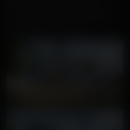
habituelle des visiteurs. Du bâtiment central des
employés, on marche très peu pour rejoindre le dernier
coaster de Gerstlauer. On a déjà accès à des points de
vues très inédits inaccessibles au public.