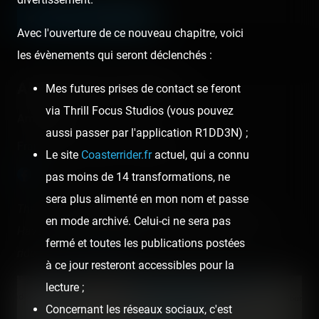
LEAVE A COMMENT
Avec l'ouverture de ce nouveau chapitre, voici
les évènements qui seront déclenchés :
About this Luna Park
Mes futures prises de contact se feront
via Thrill Focus Studios (vous pouvez
Amigoland
aussi passer par l'application R1DD3N) ;
France - Grau-du-Roi - Occitanie
Le site
Coasterrider.fr
actuel, qui a connu
pas moins de 14 transformations, ne
sera plus alimenté en mon nom et passe
There are
2 operating roller coasters
in this park.
en mode archivé. Celui-ci ne sera pas
Have you already rode them? Check and register your
fermé et toutes les publications postées
rides on
Coasterr1dd3n
.
à ce jour resteront accessibles pour la
lecture ;
+
Concernant les réseaux sociaux, c'est
−