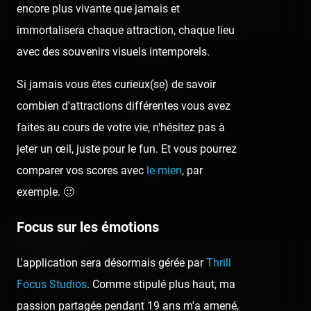
encore plus vivante que jamais et
immortalisera chaque attraction, chaque lieu
Comment
avec des souvenirs visuels intemporels.
Previous post:
Si jamais vous êtes curieux(se) de savoir
combien d'attractions différentes vous avez
‹ LUNA PARK CARNON — 22 JUILLET 2021
faites au cours de votre vie, n'hésitez pas à
Next post:
jeter un œil, juste pour le fun. Et vous pourrez
PARC D'ATTRACTIONS MARSEILLAN-PLAGE — 23
comparer vos scores avec
le mien
, par
JUILLET 2021 ›
exemple. 🙂
Focus sur les émotions
Comments
L'application sera désormais gérée par
Thrill
Focus Studios
. Comme stipulé plus haut, ma
No comment posted.
passion partagée pendant 19 ans m'a amené,