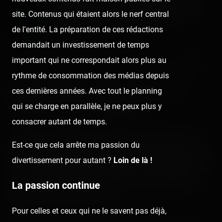
Amigoland — 22 juillet 2021
site. Contenus qui étaient alors le nerf central
Published
5 years ago
by Coasterrider
de l'entité. La préparation de ces rédactions
demandait un investissement de temps
😍 1
important qui ne correspondait alors plus au
React
Comment
rythme de consommation des médias depuis
ces dernières années. Avec tout le planning
Notre dernier point de visite de la soirée s'est donc
qui se charge en parallèle, je ne peux plus y
effectué au Grau-du-Roi, à Amigoland.
consacrer autant de temps.
À vrai dire, nous avons survolé très très rapidement ce
Est-ce que cela arrête ma passion du
Luna Park dû à notre arrivée tardive sur les lieux, et parce
divertissement pour autant ?
Loin de là !
que nous avons profité du Jumbo Jet de William Bouvier
(que je salue et remercie encore pour son accueil et le
La passion continue
temps qu'il nous a accordé).
Pour celles et ceux qui ne le savent pas déjà,