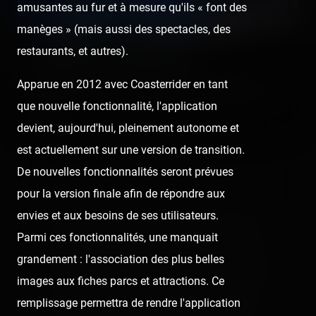
amusantes au fur et à mesure qu'ils « font des
manèges » (mais aussi des spectacles, des
restaurants, et autres).
Amigoland — 28 juillet 2020
[SRLP 12/24] Pas très loin des chouettes plages du Grau-du-Roi,
Apparue en 2012 avec Coasterrider en tant
Amigoland est une petite-moyenne fête comportant quelques
que nouvelle fonctionnalité, l'application
chouettes…
devient, aujourd'hui, pleinement autonome et
est actuellement sur une version de transition.
De nouvelles fonctionnalités seront prévues
😍 1
pour la version finale afin de répondre aux
envies et aux besoins de ses utilisateurs.
👍
Like
😍
Love
😆
Haha
👏
Bravo
Parmi ces fonctionnalités, une manquait
grandement : l'association des plus belles
🥳
Fiesta
😮
Wow
😢
Sad
😠
Angry
images aux fiches parcs et attractions. Ce
remplissage permettra de rendre l'application
🤮
Sick
❤️
Supportive
🙏
Thankful