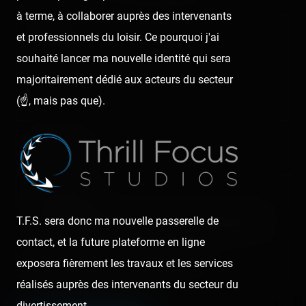
à terme, à collaborer auprès des intervenants
Comment
et professionnels du loisir. Ce pourquoi j'ai
souhaité lancer ma nouvelle identité qui sera
majoritairement dédié aux acteurs du secteur
(☝️, mais pas que).
Nom/prénom
Email address
Nous vous demandons de fournir une véritable adresse e-mail
T.F.S. sera donc ma nouvelle passerelle de
afin de pouvoir gérer votre propre commentaire ultérieurement.
contact, et la future plateforme en ligne
Lien de votre site ou page personnelle
exposera fièrement les travaux et les services
réalisés auprès des intervenants du secteur du
Champ facultatif
divertissement.