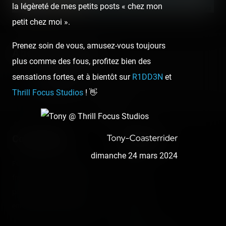
la légèreté de mes petits posts « chez mon
©
OpenStreetMap contributors
petit chez moi ».
Prenez soin de vous, amusez-vous toujours
About the author
plus comme des fous, profitez bien des
Coasterrider
sensations fortes, et à bientôt sur
R1DD3N
et
Fondateur
Thrill Focus Studios
! 👋
Coasterrider
Shortcut
dimanche 24 mars 2024
Fun experiences sharing
Home
from roller coasters, theme
Posts
parks, fairgrounds and
Videos
entertainment enthusiasts.
Reports