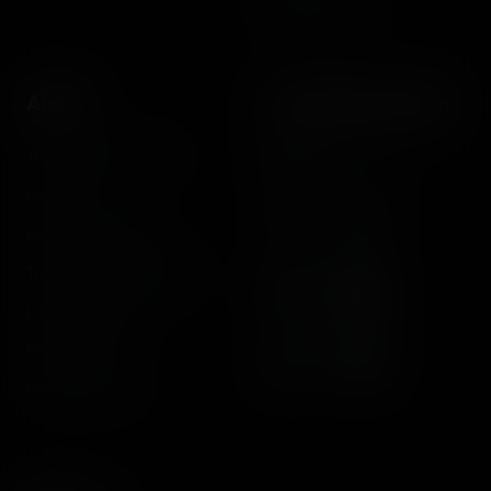
Instant pictures
About
Let's keep in touch
The Coasterrider Team
Newsletter
Contact us
Acknowledgements
The Coasterrider Museum
Legal information
Privacy policy
Dark/light mode