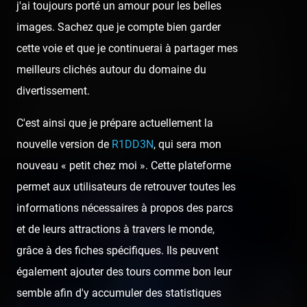
j'ai toujours porté un amour pour les belles
Néanmoins, de ce que nous avions aperçu au sommet
images. Sachez que je compte bien garder
du Jumbo Jet, il semblerait qu'il n'y ait pas eu de gros
cette voie et que je continuerai à partager mes
changements dans ce parc depuis notre dernière visite
meilleurs clichés autour du domaine du
en 2020 ; cela explique les peu de photos de la visite. Je
divertissement.
vous invite alors à vous reporter sur notre publication de
l'année dernière pour vous faire une idée précise des
C'est ainsi que je prépare actuellement la
métiers de ce Luna Park :
nouvelle version de
R1DD3N
, qui sera mon
nouveau « petit chez moi ». Cette plateforme
permet aux utilisateurs de retrouver toutes les
informations nécessaires à propos des parcs
et de leurs attractions à travers le monde,
grâce à des fiches spécifiques. Ils peuvent
également ajouter des tours comme bon leur
semble afin d'y accumuler des statistiques