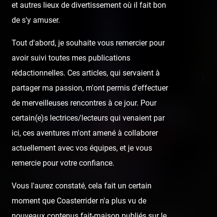
et autres lieux de divertissement où il fait bon
de s'y amuser.
Tout d'abord, je souhaite vous remercier pour
avoir suivi toutes mes publications
rédactionnelles. Ces articles, qui servaient à
partager ma passion, m'ont permis d'effectuer
de merveilleuses rencontres à ce jour. Pour
certain(e)s lectrices/lecteurs qui venaient par
ici, ces aventures m'ont amené à collaborer
actuellement avec vos équipes, et je vous
Le Bomber Maxxx est le métier le plus imposant de tout
Amigoland. Il y a de quoi, en même temps.
remercie pour votre confiance.
Vous l'aurez constaté, cela fait un certain
moment que Coasterrider n'a plus vu de
nouveaux contenus fait-maison publiés sur le