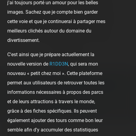
👍
Like
😍
Love
😆
Haha
👏
Bravo
j'ai toujours porté un amour pour les belles
images. Sachez que je compte bien garder
🥳
Fiesta
😮
Wow
😢
Sad
😠
Angry
cette voie et que je continuerai à partager mes
meilleurs clichés autour du domaine du
🤮
Sick
❤️
Supportive
🙏
Thankful
divertissement.
Comment
C'est ainsi que je prépare actuellement la
nouvelle version de
R1DD3N
, qui sera mon
nouveau « petit chez moi ». Cette plateforme
Previous post:
permet aux utilisateurs de retrouver toutes les
‹ LE JOUR OÙ J'AI REÇU MA ROUE D'EUROSAT
informations nécessaires à propos des parcs
Next post:
et de leurs attractions à travers le monde,
LES PLAISIRS À BLACKPOOL ›
grâce à des fiches spécifiques. Ils peuvent
également ajouter des tours comme bon leur
semble afin d'y accumuler des statistiques
Comments