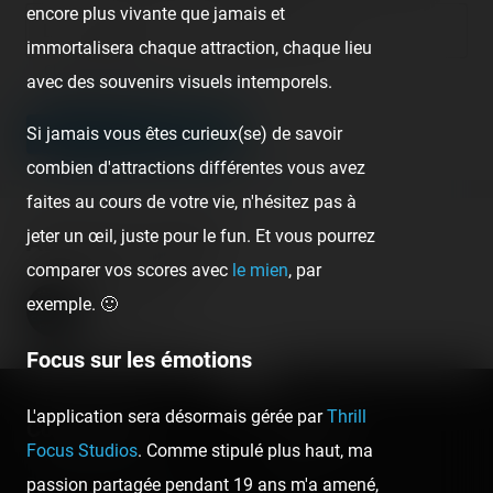
encore plus vivante que jamais et
Lien de votre site ou page personnelle
immortalisera chaque attraction, chaque lieu
Champ facultatif
avec des souvenirs visuels intemporels.
Si jamais vous êtes curieux(se) de savoir
LEAVE A COMMENT
combien d'attractions différentes vous avez
faites au cours de votre vie, n'hésitez pas à
jeter un œil, juste pour le fun. Et vous pourrez
About the author
comparer vos scores avec
le mien
, par
Coasterrider
exemple. 🙂
Fondateur
Focus sur les émotions
L'application sera désormais gérée par
Thrill
Coasterrider
Shortcut
Focus Studios
. Comme stipulé plus haut, ma
passion partagée pendant 19 ans m'a amené,
Fun experiences sharing
Home