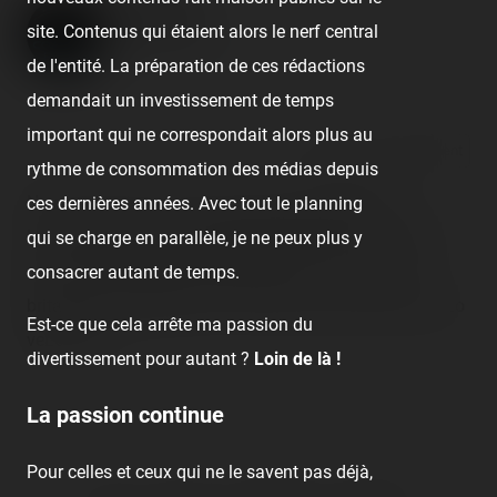
Londres
site. Contenus qui étaient alors le nerf central
Published
8 years ago
by Coasterrider
de l'entité. La préparation de ces rédactions
demandait un investissement de temps
important qui ne correspondait alors plus au
React
Comment
rythme de consommation des médias depuis
Nous revenons de cinq jours de pure dinguerie à
ces dernières années. Avec tout le planning
Londres, cette city à la taille démesurée où le coup de
qui se charge en parallèle, je ne peux plus y
coeur se fait toujours présent grâce à son charme
consacrer autant de temps.
britannique traditionnel ! Can't wait to see you back!
#Lo
Est-ce que cela arrête ma passion du
veLondon
divertissement pour autant ?
Loin de là !
La passion continue
Pour celles et ceux qui ne le savent pas déjà,