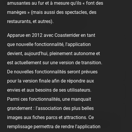
amusantes au fur et à mesure qu'ils « font des
manèges » (mais aussi des spectacles, des
No comment posted.
restaurants, et autres).
Apparue en 2012 avec Coasterrider en tant
Comment
que nouvelle fonctionnalité, l'application
devient, aujourd'hui, pleinement autonome et
est actuellement sur une version de transition.
De nouvelles fonctionnalités seront prévues
pour la version finale afin de répondre aux
envies et aux besoins de ses utilisateurs.
Nom/prénom
Parmi ces fonctionnalités, une manquait
grandement : l'association des plus belles
Email address
images aux fiches parcs et attractions. Ce
Nous vous demandons de fournir une véritable adresse e-mail
remplissage permettra de rendre l'application
afin de pouvoir gérer votre propre commentaire ultérieurement.