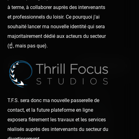
from roller coasters, theme
à terme, à collaborer auprès des intervenants
Posts
parks, fairgrounds and
et professionnels du loisir. Ce pourquoi j'ai
Videos
entertainment enthusiasts.
souhaité lancer ma nouvelle identité qui sera
Reports
majoritairement dédié aux acteurs du secteur
Instant pictures
(☝️, mais pas que).
About
Let's keep in touch
The Coasterrider Team
Newsletter
Contact us
T.F.S. sera donc ma nouvelle passerelle de
Acknowledgements
contact, et la future plateforme en ligne
The Coasterrider Museum
exposera fièrement les travaux et les services
Legal information
réalisés auprès des intervenants du secteur du
Privacy policy
divertissement.