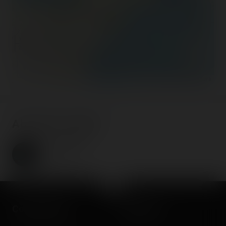
300 km
200 mi
©
OpenStreetMap contributors
About the author
Coasterrider
Fondateur
Coasterrider
Shortcut