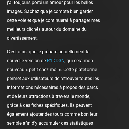
voyage s'effectue sans aucun confort. Le
j'ai toujours porté un amour pour les belles
constructeur italien aurait mieux fait de s'arrêter
images. Sachez que je compte bien garder
aux Break Dance au lieu de s'aventurer dans les
cette voie et que je continuerai à partager mes
rails.
meilleurs clichés autour du domaine du
divertissement.
Crazy Mouse : une traditionnelle Spinning Wild
Mouse qu'on retrouve d'habitude chez Reverchon,
C'est ainsi que je prépare actuellement la
mais qui est finalement une bonne copie
nouvelle version de
R1DD3N
, qui sera mon
(certainement chinoise) !
(Merci à Von Ati dans les
nouveau « petit chez moi ». Cette plateforme
commentaires pour avoir mis la puce à l'oreille 😉)
permet aux utilisateurs de retrouver toutes les
informations nécessaires à propos des parcs
Bien que j'aie pu profiter convenablement des
et de leurs attractions à travers le monde,
attractions-cibles que je souhaitais, je regrette un peu de
grâce à des fiches spécifiques. Ils peuvent
ne pas avoir pris plus de temps pour profiter de ce
également ajouter des tours comme bon leur
chouette Luna Park, fin de programme à respecter
semble afin d'y accumuler des statistiques
oblige… Mais ce sera un réel plaisir de pouvoir y revenir