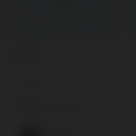
‹ LUNA PARK CANNES — 1ER AOÛT 2020
Next post:
AZUR PARK — 1ER AOÛT 2020 ›
Comments
Von Ati
6 years ago
Le Spinning n'est pas de Reverchon mais de
construction chinoise me semble t'il.
Coasterrider Team