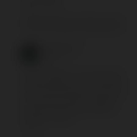
6 years ago
Quand je vois les rails et l'inclinaison de la drop,
j'ai du mal a me dire que c'est du Reverchon 😁
Coasterrider Team
6 years ago
Von Ati, eh bien bingo : un de nos contacts de la
société nous répond qu'« il y a 90% de chances
que ne ce soit pas du Reverchon. De là à dire que
c'est du chinois, aucune idée ». L'enquête est
ouverte pour les plus curieux, pendant que je
corrige tous ces détails !
🖊️ Tony