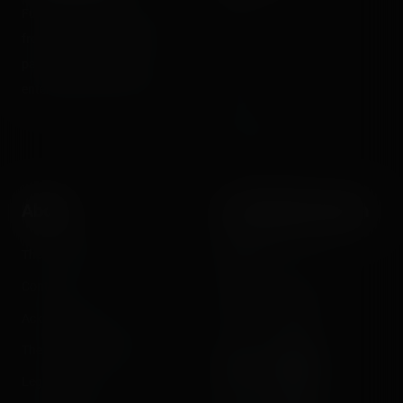
Fun experiences sharing
Home
from roller coasters, theme
Posts
parks, fairgrounds and
Videos
entertainment enthusiasts.
Reports
Instant pictures
About
Let's keep in touch
The Coasterrider Team
Newsletter
Contact us
Acknowledgements
The Coasterrider Museum
Legal information