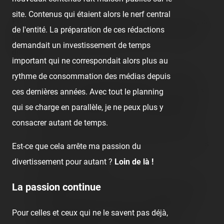
site. Contenus qui étaient alors le nerf central
Pour donner une idée de la taille du Luna Park de Fréjus,
de l'entité. La préparation de ces rédactions
parmi les autres gros flat rides, on y trouve 4 coasters
demandait un investissement de temps
différents :
important qui ne correspondait alors plus au
le très surprenant Tokaido Express, un véritable
rythme de consommation des médias depuis
TGV qui m'a complètement bluffé par sa vivacité
ces dernières années. Avec tout le planning
alors qu'il s'agit juste d'un « simple Chatanooga-
qui se charge en parallèle, je ne peux plus y
Choo-Choo ». Mon coup de cœur des lieux ! ❤️
consacrer autant de temps.
le Train Gourmand, ma traditionnelle Pomme sans
Est-ce que cela arrête ma passion du
la thématique fruitée 😜
divertissement pour autant ?
Loin de là !
Magic Mountain : rien à voir avec Six Flags. C'est
La passion continue
le plus gros coaster des lieux. Construit par Top
Fun, le layout inclut un looping incliné mais le
Pour celles et ceux qui ne le savent pas déjà,