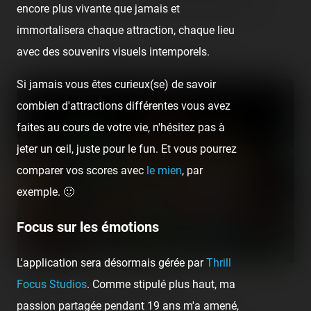
encore plus vivante que jamais et
au programme initial du road-trip. Ensuite, il était prévu de le…
immortalisera chaque attraction, chaque lieu
avec des souvenirs visuels intemporels.
Retrouvez la visite suivante :
Si jamais vous êtes curieux(se) de savoir
combien d'attractions différentes vous avez
faites au cours de votre vie, n'hésitez pas à
jeter un œil, juste pour le fun. Et vous pourrez
comparer vos scores avec
le mien
, par
exemple. 🙂
Focus sur les émotions
L'application sera désormais gérée par
Thrill
Focus Studios
. Comme stipulé plus haut, ma
Azur Park — 1er août 2020
passion partagée pendant 19 ans m'a amené,
[SRLP 20/24] C'est notre dernier arrêt de cette soirée