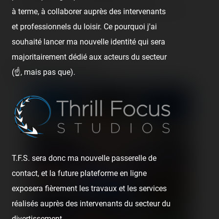
d'enchaînement : Azur Park, pas loin de Saint-Tropez, à Gassin.
à terme, à collaborer auprès des intervenants
On…
et professionnels du loisir. Ce pourquoi j'ai
souhaité lancer ma nouvelle identité qui sera
majoritairement dédié aux acteurs du secteur
Media gallery (68)
(☝️, mais pas que).
T.F.S. sera donc ma nouvelle passerelle de
contact, et la future plateforme en ligne
exposera fièrement les travaux et les services
réalisés auprès des intervenants du secteur du
divertissement.