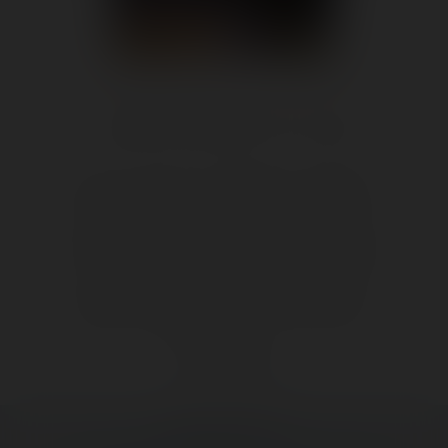
👍 30
😍 2
1
😠 1
5
👍
Like
😍
Love
😆
Haha
👏
Bravo
🥳
Fiesta
😮
Wow
😢
Sad
😠
Angry
🤮
Sick
❤️
Supportive
🙏
Thankful
Comment
Previous post: