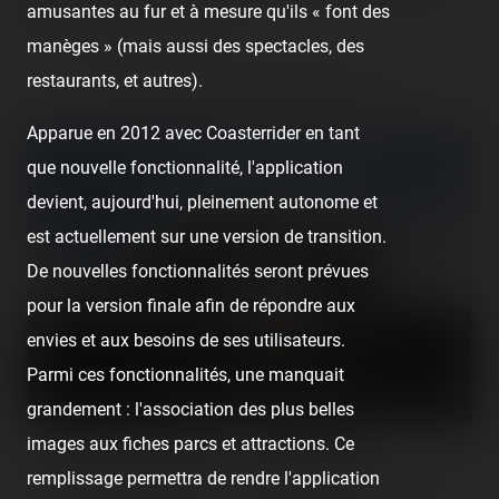
amusantes au fur et à mesure qu'ils « font des
et de flâner un peu plus !
manèges » (mais aussi des spectacles, des
restaurants, et autres).
Retrouvez la visite précédant celle-ci :
Apparue en 2012 avec Coasterrider en tant
que nouvelle fonctionnalité, l'application
devient, aujourd'hui, pleinement autonome et
est actuellement sur une version de transition.
De nouvelles fonctionnalités seront prévues
pour la version finale afin de répondre aux
envies et aux besoins de ses utilisateurs.
Parmi ces fonctionnalités, une manquait
grandement : l'association des plus belles
images aux fiches parcs et attractions. Ce
Luna Park Cannes — 1er août 2020
remplissage permettra de rendre l'application
[SRLP 18/24] De base, le Luna Park de Cannes n'était pas prévu