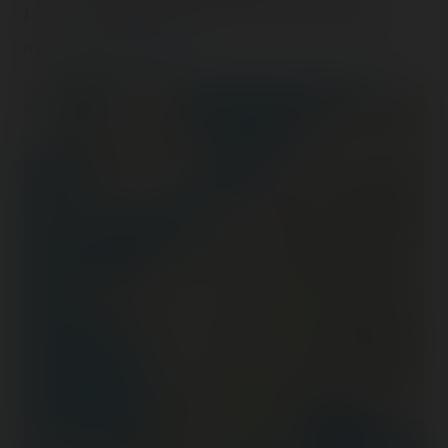
Have you already rode them? Check and register your
rides on
Coasterr1dd3n
.
+
−