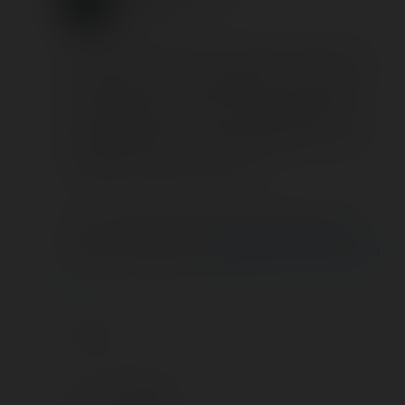
6 years ago
Von Ati, ooooh, merci pour cette information très
intéressante ! Je vais demander à nos contacts
pour confirmation, car j'ai en effet remarqué un
petit détail qu'il n'y a pas habituellement sur nos
véritables modèles français 🙂
Edit : juste pour information, RCDB le référence
comme un Reverchon :
https://rcdb.com/16515.h
tm
🖊️ Tony
Von Ati