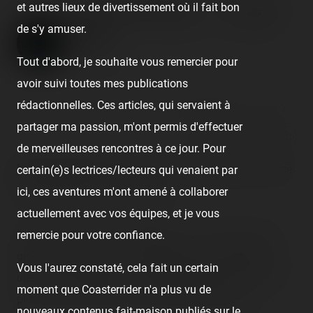
et autres lieux de divertissement où il fait bon
Luna Park Fréjus — 1er août
de s'y amuser.
2020
Published
6 years ago
by Coasterrider | Reading time:
Tout d'abord, je souhaite vous remercier pour
≈ 7 minutes
avoir suivi toutes mes publications
rédactionnelles. Ces articles, qui servaient à
👍 30
😍 2
1
😠 1
5
partager ma passion, m'ont permis d'effectuer
React
Comment
de merveilleuses rencontres à ce jour. Pour
[SRLP 19/24]
Deuxième arrêt de la soirée après le rapide
certain(e)s lectrices/lecteurs qui venaient par
stop (inutile) à Cannes : Fréjus.
ici, ces aventures m'ont amené à collaborer
actuellement avec vos équipes, et je vous
Il faut l'avouer, ici, ça ne rigole pas : on est sur du bon
remercie pour votre confiance.
gros Luna Park avec un très large choix de métiers sur
Vous l'aurez constaté, cela fait un certain
une grosse superficie. Il s'agit certainement de l'un des
moment que Coasterrider n'a plus vu de
plus gros Luna Park du sud et de notre road-trip.
nouveaux contenus fait-maison publiés sur le