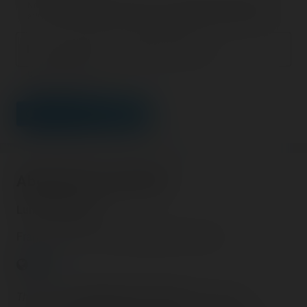
Nous vous demandons de fournir une véritable adresse e-mail
afin de pouvoir gérer votre propre commentaire ultérieurement.
Lien de votre site ou page personnelle
Champ facultatif
LEAVE A COMMENT
About this Luna Park
Luna Park Fréjus
France - Fréjus - Provence-Alpes-Côte d'Azur
There are
4 operating roller coasters
in this park.