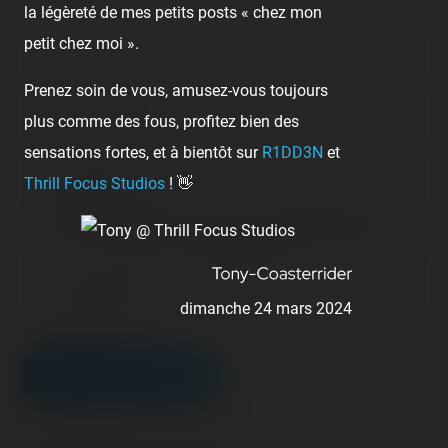
la légèreté de mes petits posts « chez mon
petit chez moi ».
Prenez soin de vous, amusez-vous toujours
Nom/prénom
plus comme des fous, profitez bien des
sensations fortes, et à bientôt sur
R1DD3N
et
Email address
Thrill Focus Studios
! 👋
Nous vous demandons de fournir une véritable adresse e-mail
afin de pouvoir gérer votre propre commentaire ultérieurement.
Lien de votre site ou page personnelle
dimanche 24 mars 2024
Champ facultatif
LEAVE A COMMENT