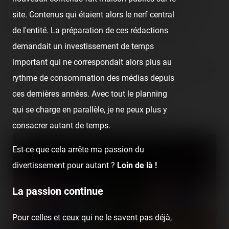
orienté jeunesse : les métiers sont plutôt ciblés enfants,
site. Contenus qui étaient alors le nerf central
et les quelques « plus grandes » attractions sont un
de l'entité. La préparation de ces rédactions
palais du rire, un train fantôme ou un Break Dance.
demandait un investissement de temps
important qui ne correspondait alors plus au
Rien de bien transcendant en soit, mais vous saurez bien
rythme de consommation des médias depuis
vite pourquoi on s'est arrêté rapidement ici… 😜
ces dernières années. Avec tout le planning
qui se charge en parallèle, je ne peux plus y
Retrouvez la visite précédant celle-ci :
consacrer autant de temps.
Est-ce que cela arrête ma passion du
divertissement pour autant ?
Loin de là !
La passion continue
Pour celles et ceux qui ne le savent pas déjà,