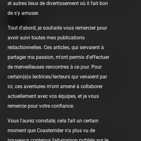
et autres lieux de divertissement où il fait bon
Luna Park Cannes — 1er août
de s'y amuser.
2020
Published
6 years ago
by Coasterrider | Reading time:
Tout d'abord, je souhaite vous remercier pour
≈ 2 minutes
avoir suivi toutes mes publications
rédactionnelles. Ces articles, qui servaient à
👍 13
2
😢 1
😆 1
😍 1
partager ma passion, m'ont permis d'effectuer
React
Comment
de merveilleuses rencontres à ce jour. Pour
[SRLP 18/24]
De base, le Luna Park de Cannes n'était
certain(e)s lectrices/lecteurs qui venaient par
pas prévu au programme initial du road-trip. Ensuite, il
ici, ces aventures m'ont amené à collaborer
était prévu de le visiter la veille juste après Antibes.
actuellement avec vos équipes, et je vous
Qu'importe, nous y voilà !
remercie pour votre confiance.
Vous l'aurez constaté, cela fait un certain
Installé sur le parking du stade, le Luna Park, qui
moment que Coasterrider n'a plus vu de
s'apparente bien plus à une petite fête foraine, est très
nouveaux contenus fait-maison publiés sur le