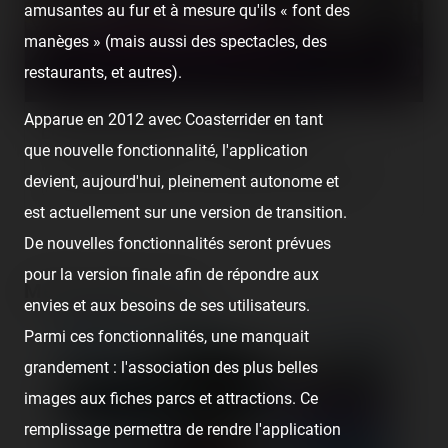
amusantes au fur et à mesure qu'ils « font des
manèges » (mais aussi des spectacles, des
restaurants, et autres).
Apparue en 2012 avec Coasterrider en tant
Luna Park Fréjus — 1er août 2020
que nouvelle fonctionnalité, l'application
[SRLP 19/24] Deuxième arrêt de la soirée après le rapide stop
devient, aujourd'hui, pleinement autonome et
(inutile) à Cannes : Fréjus. Il faut l'avouer, ici, ça ne rigole…
est actuellement sur une version de transition.
De nouvelles fonctionnalités seront prévues
pour la version finale afin de répondre aux
Media gallery (29)
envies et aux besoins de ses utilisateurs.
Parmi ces fonctionnalités, une manquait
grandement : l'association des plus belles
images aux fiches parcs et attractions. Ce
remplissage permettra de rendre l'application