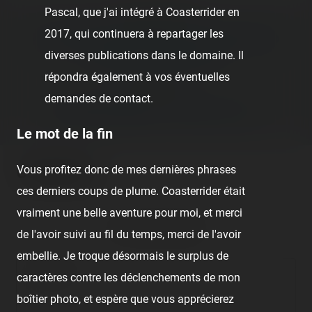
Pascal, que j'ai intégré à Coasterrider en
Previous post:
2017, qui continuera à repartager les
‹ WILD MOUSE (MACK RIDES COMPACT MOBILE)
diverses publications dans le domaine. Il
ONRIDE - ANTIBES LAND
répondra également à vos éventuelles
Next post:
demandes de contact.
LUNA PARK FRÉJUS — 1ER AOÛT 2020 ›
Le mot de la fin
Vous profitez donc de mes dernières phrases
Comments
ces derniers coups de plume. Coasterrider était
vraiment une belle aventure pour moi, et merci
No comment posted.
de l'avoir suivi au fil du temps, merci de l'avoir
embellie. Je troque désormais le surplus de
Comment
caractères contre les déclenchements de mon
boîtier photo, et espère que vous apprécierez