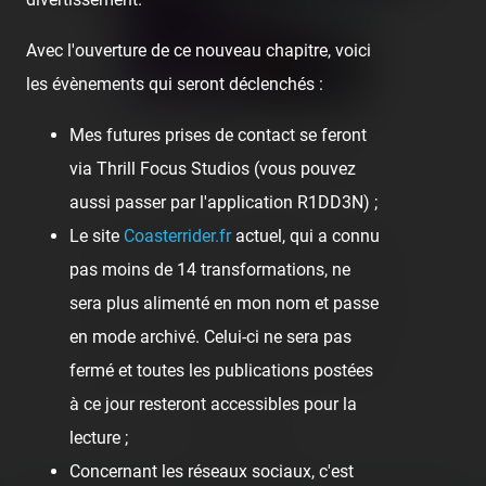
Avec l'ouverture de ce nouveau chapitre, voici
les évènements qui seront déclenchés :
Mes futures prises de contact se feront
via Thrill Focus Studios (vous pouvez
👍 13
2
😢 1
😆 1
😍 1
aussi passer par l'application R1DD3N) ;
Le site
Coasterrider.fr
actuel, qui a connu
👍
Like
😍
Love
😆
Haha
👏
Bravo
pas moins de 14 transformations, ne
sera plus alimenté en mon nom et passe
🥳
Fiesta
😮
Wow
😢
Sad
😠
Angry
en mode archivé. Celui-ci ne sera pas
🤮
Sick
❤️
Supportive
🙏
Thankful
fermé et toutes les publications postées
à ce jour resteront accessibles pour la
Comment
lecture ;
Concernant les réseaux sociaux, c'est