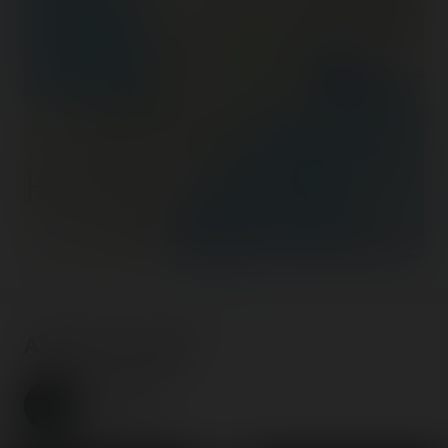
300 km
200 mi
©
OpenStreetMap contributors
About the author
Coasterrider
Fondateur