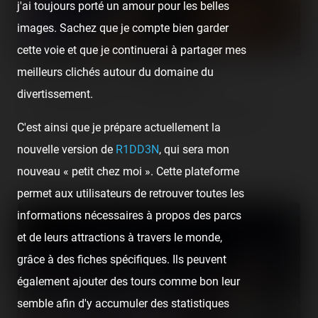
j'ai toujours porté un amour pour les belles
images. Sachez que je compte bien garder
cette voie et que je continuerai à partager mes
meilleurs clichés autour du domaine du
Antibes Land — 31 juillet 2020
divertissement.
[SRLP 17/24] Antibes Land est certainement le plus beau des
Luna Parks et fêtes que l'on ait faits de ce trip au sud de la
C'est ainsi que je prépare actuellement la
France. Avec…
nouvelle version de
R1DD3N
, qui sera mon
nouveau « petit chez moi ». Cette plateforme
Retrouvez la visite suivante :
permet aux utilisateurs de retrouver toutes les
informations nécessaires à propos des parcs
et de leurs attractions à travers le monde,
grâce à des fiches spécifiques. Ils peuvent
également ajouter des tours comme bon leur
semble afin d'y accumuler des statistiques