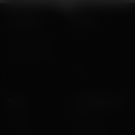
Coasterrider
Shortcut
Fun experiences sharing
Home
from roller coasters, theme
Posts
parks, fairgrounds and
Videos
entertainment enthusiasts.
Reports
Instant pictures
About
Let's keep in touch
The Coasterrider Team
Newsletter
Contact us