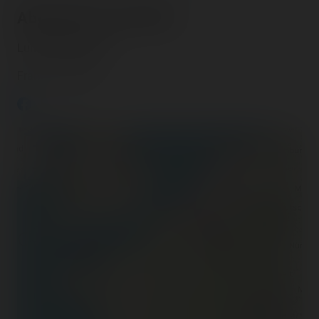
About this Luna Park
Luna Park Cannes
France - Cannes
+
−