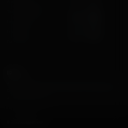
Acknowledgements
The Coasterrider Museum
Legal information
Privacy policy
Dark/light mode
Articles and media on this website are licensed under the terms of the
Creative Commons Attribution - Noncommercial - No Derivative Works
4.0 International License
.
© 2022 Coasterrider