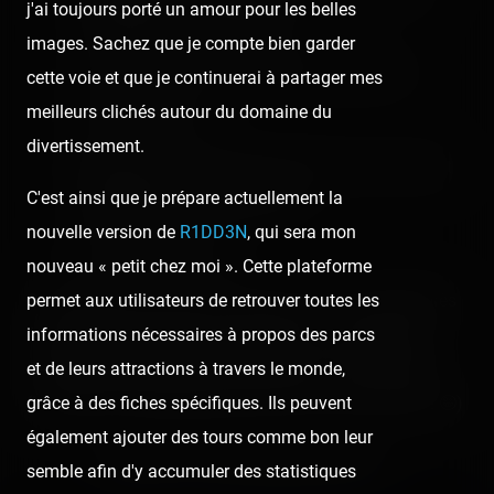
j'ai toujours porté un amour pour les belles
visuellement impressionnant
images. Sachez que je compte bien garder
la Grande Roue et sa thématique Steampunk
cette voie et que je continuerai à partager mes
meilleurs clichés autour du domaine du
le Super Railway 🎢
divertissement.
le Typhoon, mon premier Star Flyer qui me faisait
C'est ainsi que je prépare actuellement la
véritablement voler à l'époque
nouvelle version de
R1DD3N
, qui sera mon
le joli Rotor Stargate
nouveau « petit chez moi ». Cette plateforme
permet aux utilisateurs de retrouver toutes les
On n'était pas mécontents d'en finir avec la soirée après
informations nécessaires à propos des parcs
l'enchaînement de ce soir ! 😩 Allez, on va entamer la
et de leurs attractions à travers le monde,
dernière ligne droite avant de rentrer à la maison ! 🏡
grâce à des fiches spécifiques. Ils peuvent
(Lorsque l'on est pressé d'en finir avec les vacances ! 🤪)
également ajouter des tours comme bon leur
semble afin d'y accumuler des statistiques
Retrouvez la visite précédant celle-ci :