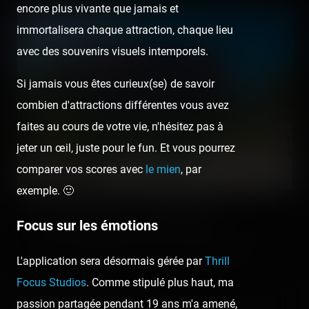
encore plus vivante que jamais et
immortalisera chaque attraction, chaque lieu
avec des souvenirs visuels intemporels.
Si jamais vous êtes curieux(se) de savoir
combien d'attractions différentes vous avez
faites au cours de votre vie, n'hésitez pas à
jeter un œil, juste pour le fun. Et vous pourrez
comparer vos scores avec
le mien
, par
exemple. 🙂
Luna Park Carnon — 2 août 2020
Focus sur les émotions
[SRLP 21/24] Prévu initialement entre Amigoland et Palavas-les-
Flots pour finalement être esquivé, c'est tout de même sur le…
L'application sera désormais gérée par
Thrill
Focus Studios
. Comme stipulé plus haut, ma
passion partagée pendant 19 ans m'a amené,