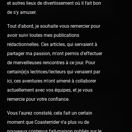
et autres lieux de divertissement où il fait bon
Azur Park — 1er août 2020
de s'y amuser.
Published
6 years ago
by Coasterrider | Reading time:
≈ 6 minutes
Tout d'abord, je souhaite vous remercier pour
avoir suivi toutes mes publications
👍 29
rédactionnelles. Ces articles, qui servaient à
React
Comment
partager ma passion, m'ont permis d'effectuer
[SRLP 20/24]
C'est notre dernier arrêt de cette soirée
de merveilleuses rencontres à ce jour. Pour
d'enchaînement : Azur Park, pas loin de Saint-Tropez, à
certain(e)s lectrices/lecteurs qui venaient par
Gassin.
ici, ces aventures m'ont amené à collaborer
actuellement avec vos équipes, et je vous
On nous en avait vendu beaucoup de bien, et pourtant,
remercie pour votre confiance.
c'est un peu notre petite déception ; peut-être une
Vous l'aurez constaté, cela fait un certain
accumulation à force d'enchaîner les visites. Le parc est
moment que Coasterrider n'a plus vu de
pourtant très charmant et loin d'être mauvais, avec des
nouveaux contenus fait-maison publiés sur le