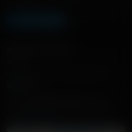
Champ facultatif
LEAVE A COMMENT
About this Luna Park
Azur Park
France - Saint-Tropez - Provence-Alpes-Côte d'Azur
There are
4 operating roller coasters
in this park.
Have you already rode them? Check and register your
rides on
Coasterr1dd3n
.