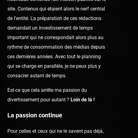
décorations fixes plutôt soignées et quelques belles
site. Contenus qui étaient alors le nerf central
attractions bien thématisées.
de l'entité. La préparation de ces rédactions
De plus, pas de cacophonie à la foraine avec une
demandait un investissement de temps
diffusion centralisée de la station de radio KissFM (qui
important qui ne correspondait alors plus au
est devenue ma nouvelle station favorite 😀) ce qui
rythme de consommation des médias depuis
permet d'avoir une musique harmonisée sur l'ensemble
ces dernières années. Avec tout le planning
des métiers présents.
qui se charge en parallèle, je ne peux plus y
consacrer autant de temps.
Pour ne pas toutes les citer, voici les quelques
attractions que j'estime marquantes à Azur Park cette
Est-ce que cela arrête ma passion du
année :
divertissement pour autant ?
Loin de là !
le Dschunke, le « tapis volant » on ne peut plus
La passion continue
unique de chez Schwarzkopf
Pour celles et ceux qui ne le savent pas déjà,
le Play Ball, une « alternative du Techno Power »