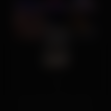
👍 29
👍
Like
😍
Love
😆
Haha
👏
Bravo