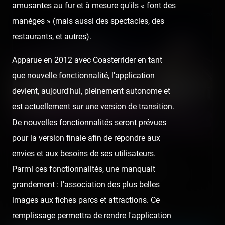
amusantes au fur et à mesure qu'ils « font des
manèges » (mais aussi des spectacles, des
restaurants, et autres).
Apparue en 2012 avec Coasterrider en tant
que nouvelle fonctionnalité, l'application
devient, aujourd'hui, pleinement autonome et
est actuellement sur une version de transition.
De nouvelles fonctionnalités seront prévues
pour la version finale afin de répondre aux
envies et aux besoins de ses utilisateurs.
Luna Park Fréjus — 1er août 2020
Parmi ces fonctionnalités, une manquait
[SRLP 19/24] Deuxième arrêt de la soirée après le rapide stop
(inutile) à Cannes : Fréjus. Il faut l'avouer, ici, ça ne…
grandement : l'association des plus belles
images aux fiches parcs et attractions. Ce
Retrouvez la visite suivante :
remplissage permettra de rendre l'application