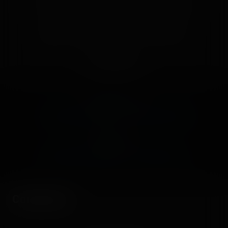
🥳
Fiesta
😮
Wow
😢
Sad
😠
Angry
🤮
Sick
❤️
Supportive
🙏
Thankful
Comment
Previous post:
‹ LUNA PARK FRÉJUS — 1ER AOÛT 2020
Next post:
LUNA PARK CARNON — 2 AOÛT 2020 ›
Comments