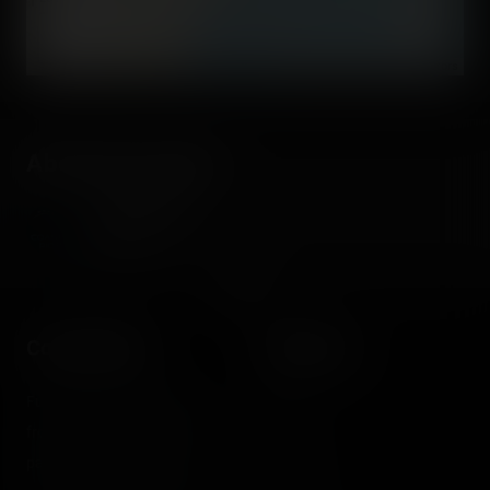
©
OpenStreetMap contributors
About the author
Coasterrider
Fondateur
Coasterrider
Shortcut
Fun experiences sharing
Home
from roller coasters, theme
Posts
parks, fairgrounds and
Videos