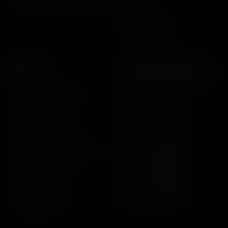
entertainment enthusiasts.
Reports
Instant pictures
About
Let's keep in touch
The Coasterrider Team
Newsletter
Contact us
Acknowledgements
The Coasterrider Museum
Legal information
Privacy policy
Dark/light mode