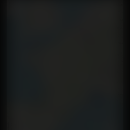
+
−
300 km
200 mi