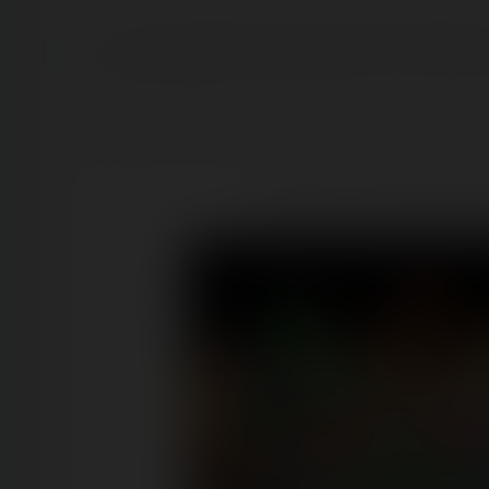
Carnon est relativement petit comparé à Amigoland ou 
presque regrettablr de ne pas pouvoir les voir tourne
Néanmoins, la frustration est plus limitée grâce au f
Retrouvez la visite précédant c