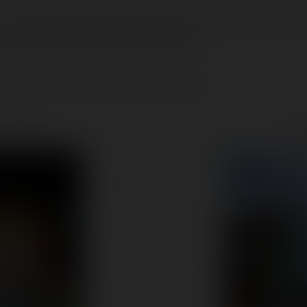
Palavas mais est loin d'être minuscule. De très belles attractio
r ou les tester durant notre pause-passage.
ait de savoir ce que proposait ce Luna Park.
elle-ci :
Ret