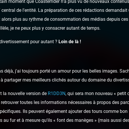
ertain moment que Coasterrider n'a plus vu de nouveaux contenus 
rf central de l'entité. La préparation de ces rédactions demandai
t alors plus au rythme de consommation des médias depuis ces 
llèle, je ne peux plus y consacrer autant de temps.
 divertissement pour autant ?
Loin de là !
as déjà, j'ai toujours porté un amour pour les belles images. Sa
ai à partager mes meilleurs clichés autour du domaine du diverti
t la nouvelle version de
R1DD3N
, qui sera mon nouveau « petit 
 retrouver toutes les informations nécessaires à propos des parcs
spécifiques. Ils peuvent également ajouter des tours comme bon 
 au fur et à mesure qu'ils « font des manèges » (mais aussi des