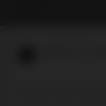
Home
Posts
Luna Park Carnon — 2 août 2020
Luna Park Carnon — 2 août
Published
6 years ago
by Coasterrider | Reading t
[SRLP 21/24]
Prévu initialement entre Amigoland et 
stop à Carnon pour une visite sous un soleil tapant h