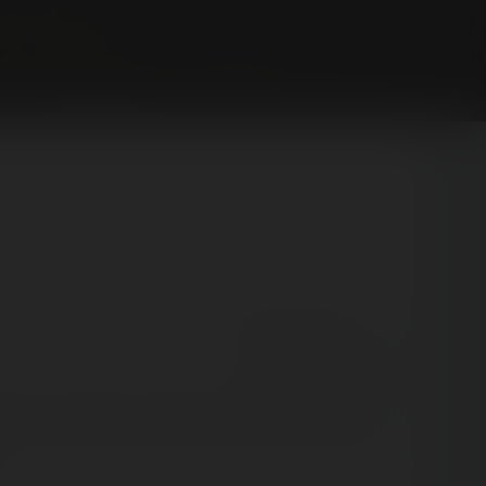
👍 17
2
❤️ 1
1
React
Comment
ême sur le chemin du retour que nous avons casé un