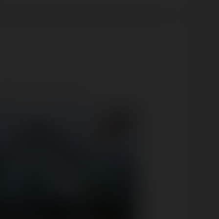
ns, mais aussi des originales sortent du lot et c'est
rouvez la visite suivante :