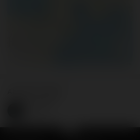
300 km
200 mi
©
OpenStreetMap contributors
About the author
Coasterrider
Fondateur