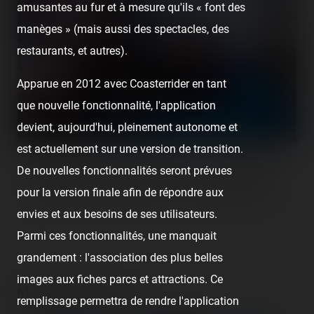
amusantes au fur et à mesure qu'ils « font des
manèges » (mais aussi des spectacles, des
restaurants, et autres).
Apparue en 2012 avec Coasterrider en tant
que nouvelle fonctionnalité, l'application
devient, aujourd'hui, pleinement autonome et
est actuellement sur une version de transition.
Foire du Port (Valras-Plage) — 2 août 2020
De nouvelles fonctionnalités seront prévues
[SRLP 23/24] La Foire du Port est donc la deuxième fête foraine
pour la version finale afin de répondre aux
de Valras-Plage (en même temps, oui !), située à l'autre bout de
envies et aux besoins de ses utilisateurs.
la…
Parmi ces fonctionnalités, une manquait
grandement : l'association des plus belles
images aux fiches parcs et attractions. Ce
Media gallery (11)
remplissage permettra de rendre l'application