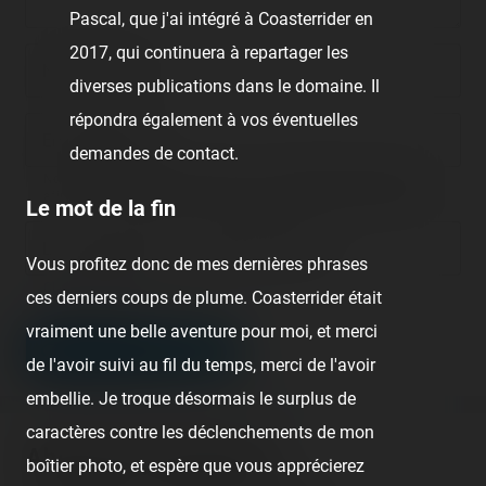
Pascal, que j'ai intégré à Coasterrider en
2017, qui continuera à repartager les
Nom/prénom
diverses publications dans le domaine. Il
répondra également à vos éventuelles
Email address
demandes de contact.
Nous vous demandons de fournir une véritable adresse e-mail
afin de pouvoir gérer votre propre commentaire ultérieurement.
Le mot de la fin
Lien de votre site ou page personnelle
Vous profitez donc de mes dernières phrases
Champ facultatif
ces derniers coups de plume. Coasterrider était
vraiment une belle aventure pour moi, et merci
LEAVE A COMMENT
de l'avoir suivi au fil du temps, merci de l'avoir
embellie. Je troque désormais le surplus de
caractères contre les déclenchements de mon
About this fairground
boîtier photo, et espère que vous apprécierez