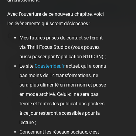
Next post:
FOIRE DU PORT (VALRAS-PLAGE) — 2 AOÛT 2020 ›
Avec l'ouverture de ce nouveau chapitre, voici
les évènements qui seront déclenchés :
Comments
Mes futures prises de contact se feront
via Thrill Focus Studios (vous pouvez
aussi passer par l'application R1DD3N) ;
Tom Sabathe
Le site
Coasterrider.fr
actuel, qui a connu
6 years ago
pas moins de 14 transformations, ne
Il y a 2 mini fête comme sa a valras
sera plus alimenté en mon nom et passe
en mode archivé. Celui-ci ne sera pas
fermé et toutes les publications postées
Comment
à ce jour resteront accessibles pour la
lecture ;
Concernant les réseaux sociaux, c'est