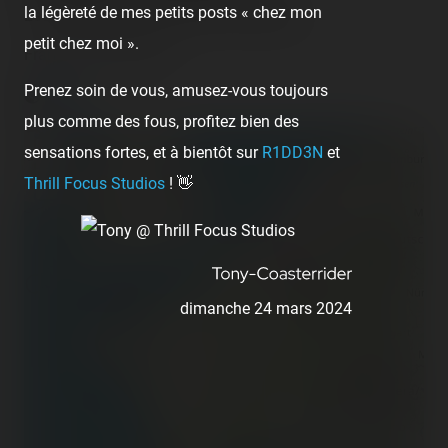
la légèreté de mes petits posts « chez mon
Les Manèges du Casino (Valras-Plage)
petit chez moi ».
France - Valras-Plage
Prenez soin de vous, amusez-vous toujours
plus comme des fous, profitez bien des
+
sensations fortes, et à bientôt sur
R1DD3N
et
−
Thrill Focus Studios
! 👋
dimanche 24 mars 2024