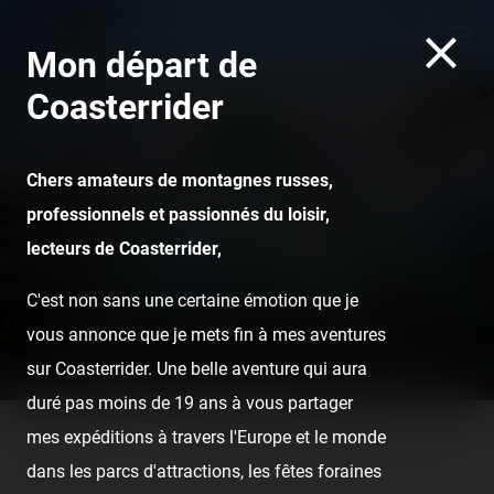
Mon départ de
Coasterrider
Chers amateurs de montagnes russes,
Les Manèges du Casino
professionnels et passionnés du loisir,
(Valras-Plage) — 2 août
lecteurs de Coasterrider,
2020
C'est non sans une certaine émotion que je
vous annonce que je mets fin à mes aventures
sur Coasterrider. Une belle aventure qui aura
duré pas moins de 19 ans à vous partager
mes expéditions à travers l'Europe et le monde
Home
Posts
Les Manèges du Casino (Valras-Plage) — 2 août
dans les parcs d'attractions, les fêtes foraines
2020