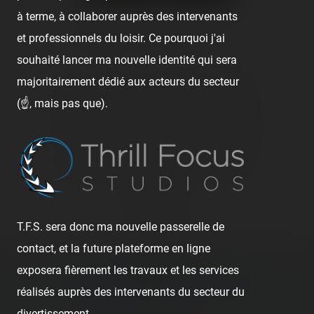
à terme, à collaborer auprès des intervenants
et professionnels du loisir. Ce pourquoi j'ai
👍 17
🤮 1
😍 1
😢 2
🙏 1
1
souhaité lancer ma nouvelle identité qui sera
majoritairement dédié aux acteurs du secteur
👍
Like
😍
Love
😆
Haha
👏
Bravo
(☝️, mais pas que).
🥳
Fiesta
😮
Wow
😢
Sad
😠
Angry
🤮
Sick
❤️
Supportive
🙏
Thankful
Comment
T.F.S. sera donc ma nouvelle passerelle de
contact, et la future plateforme en ligne
Previous post:
exposera fièrement les travaux et les services
‹ LUNA PARK CARNON — 2 AOÛT 2020
réalisés auprès des intervenants du secteur du
divertissement.