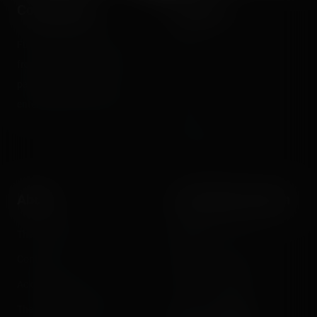
Coasterrider
Shortcut
Fun experiences sharing
Home
from roller coasters, theme
Posts
parks, fairgrounds and
Videos
entertainment enthusiasts.
Reports
Instant pictures
About
Let's keep in touch
The Coasterrider Team
Newsletter
Contact us
Acknowledgements
The Coasterrider Museum