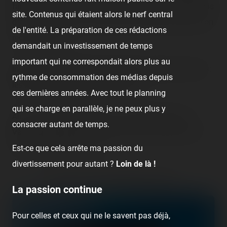
faire sur le chemin », eh bien, nous nous sommes permis
site. Contenus qui étaient alors le nerf central
d'y faire un arrêt… tout ça pour ne pas trouver ce que l'on
de l'entité. La préparation de ces rédactions
recherchait ! 😅
demandait un investissement de temps
important qui ne correspondait alors plus au
Inutile de vous détailler davantage les métiers et la fête :
rythme de consommation des médias depuis
les images parleront d'elles-mêmes…
ces dernières années. Avec tout le planning
qui se charge en parallèle, je ne peux plus y
Ah, on me dit à l'oreille qu'il y a en fait deux fêtes à
consacrer autant de temps.
Valras-Plage ! 😂 On n'était pas dans la bonne pour la
chasse aux coasters ! 😜
Est-ce que cela arrête ma passion du
divertissement pour autant ?
Loin de là !
Retrouvez la visite précédant celle-ci :
La passion continue
Pour celles et ceux qui ne le savent pas déjà,