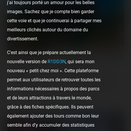
j'ai toujours porté un amour pour les belles
images. Sachez que je compte bien garder
cette voie et que je continuerai à partager mes
meilleurs clichés autour du domaine du
divertissement.
C'est ainsi que je prépare actuellement la
nouvelle version de
R1DD3N
, qui sera mon
Luna Park Carnon — 2 août 2020
nouveau « petit chez moi ». Cette plateforme
[SRLP 21/24] Prévu initialement entre Amigoland et Palavas-les-
permet aux utilisateurs de retrouver toutes les
Flots pour finalement être esquivé, c'est tout de même sur le…
informations nécessaires à propos des parcs
et de leurs attractions à travers le monde,
Retrouvez la visite suivante :
grâce à des fiches spécifiques. Ils peuvent
également ajouter des tours comme bon leur
semble afin d'y accumuler des statistiques