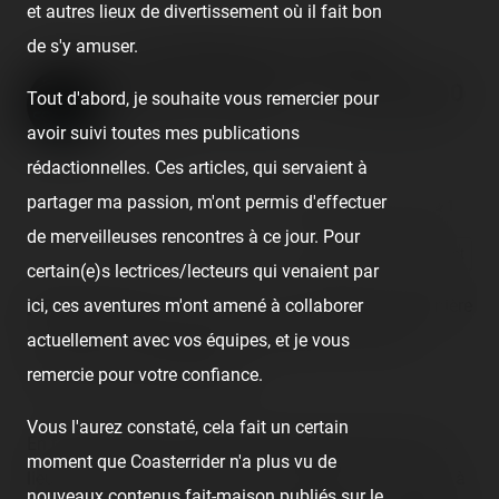
et autres lieux de divertissement où il fait bon
de s'y amuser.
Les Manèges du Casino
(Valras-Plage) — 2 août 2020
Tout d'abord, je souhaite vous remercier pour
avoir suivi toutes mes publications
Published
6 years ago
by Coasterrider | Reading time:
≈ 1 minute
rédactionnelles. Ces articles, qui servaient à
partager ma passion, m'ont permis d'effectuer
👍 17
🤮 1
😍 1
😢 2
🙏 1
1
de merveilleuses rencontres à ce jour. Pour
React
Comment
certain(e)s lectrices/lecteurs qui venaient par
ici, ces aventures m'ont amené à collaborer
[SRLP 22/24]
Valras est le point d'arrêt ajouté en dernière
actuellement avec vos équipes, et je vous
minute, où nous apprenons la présence d'une fête
remercie pour votre confiance.
minuscule en bord de plage.
Vous l'aurez constaté, cela fait un certain
En temps normal, on aurait tout bonnement ignoré les
moment que Coasterrider n'a plus vu de
lieux, mais comme on était à la recherche du « coaster à
nouveaux contenus fait-maison publiés sur le