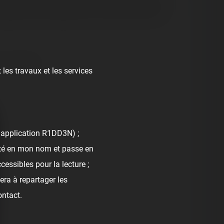
ançaises Soquet dans les années 1980, le Roller
aurer et à le remettre sur les circuits forains en
z ce métier. ➰
 les travaux et les services
l'application R1DD3N) ;
nté en mon nom et passe en
cessibles pour la lecture ;
era à repartager les
ontact.