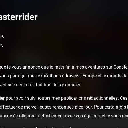
POSTS
R1DD3N
sterrider
s,
r,
ue je vous annonce que je mets fin à mes aventures sur Coasterr
ous partager mes expéditions à travers l'Europe et le monde dan
ivertissement où il fait bon de s'y amuser.
er pour avoir suivi toutes mes publications rédactionnelles. Ces a
fectuer de merveilleuses rencontres à ce jour. Pour certain(e)s l
 amené à collaborer actuellement avec vos équipes, et je vous re
[v2] - Luna Park La Rochelle 2022