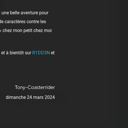
 une belle aventure pour
de caractères contre les
 « chez mon petit chez moi
et à bientôt sur
R1DD3N
et
dimanche 24 mars 2024
ick
❤️
Supportive
🙏
Thankful