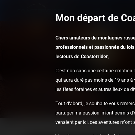
Mon départ de Coa
Chers amateurs de montagnes russe
professionnels et passionnés du loisi
lecteurs de Coasterrider,
C'est non sans une certaine émotion q
qui aura duré pas moins de 19 ans à v
les fêtes foraines et autres lieux de d
Tout d'abord, je souhaite vous remerci
partager ma passion, m'ont permis d'ef
venaient par ici, ces aventures m'ont
Home
Posts
Videos
Roller Coaster (Troisne) onride 