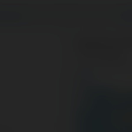
VRIER 2022
PAR
About this Luna 
Luna Park La Rochelle
France - La Rochelle - Aqui
+
−