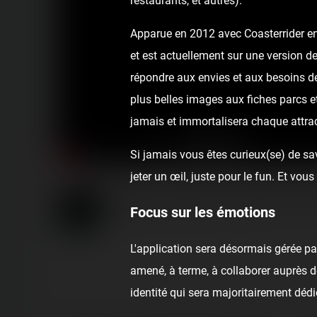
restaurants, et autres).
Apparue en 2012 avec Coasterrider en 
et est actuellement sur une version de
répondre aux envies et aux besoins de
plus belles images aux fiches parcs e
jamais et immortalisera chaque attrac
Si jamais vous êtes curieux(se) de sav
jeter un œil, juste pour le fun. Et v
Roller Coaster (Troisne) on
Focus sur les émotions
Published
4 years ago
by Coasterrider
L'application sera désormais gérée p
amené, à terme, à collaborer auprès de
identité qui sera majoritairement dédi