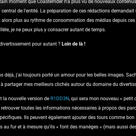
ertain moment que Coasterrider n'a plus vu de nouveaux contenus 
rf central de l'entité. La préparation de ces rédactions demandai
t alors plus au rythme de consommation des médias depuis ces 
llèle, je ne peux plus y consacrer autant de temps.
 divertissement pour autant ?
Loin de là !
as déjà, j'ai toujours porté un amour pour les belles images. Sa
ai à partager mes meilleurs clichés autour du domaine du diverti
t la nouvelle version de
R1DD3N
, qui sera mon nouveau « petit 
 retrouver toutes les informations nécessaires à propos des parcs
spécifiques. Ils peuvent également ajouter des tours comme bon 
 au fur et à mesure qu'ils « font des manèges » (mais aussi des