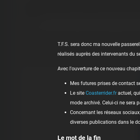
Embarquez sur l'unique modèle au monde de « Powered
Coaster (anciennement Looping) roule toujours aussi bi
2019.
Il serait dommage de ne pas profiter de ce voyage inéd
T.F.S. sera donc ma nouvelle passerell
réalisés auprès des intervenants du s
Retrouvez la première version de l'onride du métier t
Avec l'ouverture de ce nouveau chapit
Mes futures prises de contact s
Le site
Coasterrider.fr
actuel, qu
mode archivé. Celui-ci ne sera p
Concernant les réseaux sociaux, 
diverses publications dans le 
Le mot de la fin