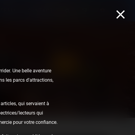
TEAM
CONTACT
ider. Une belle aventure
s les parcs d'attractions,
rticles, qui servaient à
Big Thunder Mountain Railroad - Magic Kingdom
ectrices/lecteurs qui
mercie pour votre confiance.