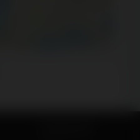
©
OpenStreetMap contributors
Let's keep in touch