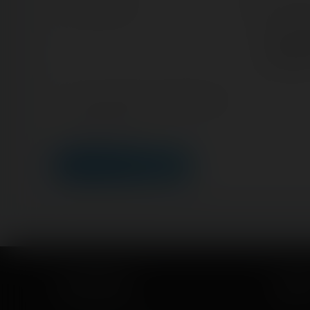
Nom/prénom
Email add
Nous vous 
véritable ad
gérer votre
ultérieurem
Lien de votre site ou page personnelle
Champ facultatif
LEAVE A COMMENT
Coasterrider
Short