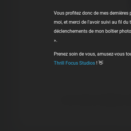
Vous profitez donc de mes dernières p
moi, et merci de l'avoir suivi au fil d
déclenchements de mon boîtier photo,
».
Prenez soin de vous, amusez-vous touj
Thrill Focus Studios
! 👋
👍
Like
😍
Love
😆
Haha