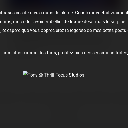
hrases ces derniers coups de plume. Coasterrider était vraiment
Roller Coaster (Troisne) [ex Looping]
u temps, merci de l'avoir embellie. Je troque désormais le surplus 
onride - Luna Park La Palmyre
 et espère que vous apprécierez la légèreté de mes petits posts
La semaine dernière, en passant au Luna Park de La Palmyre,
nous avons pu remonter à bord du Looping, renommé Roller
Coaster de nos…
ours plus comme des fous, profitez bien des sensations fortes, 
👏
Bravo
🥳
Fiesta
😮
Wow
😢
Sad
😠
Angry
🤮
S
Comment