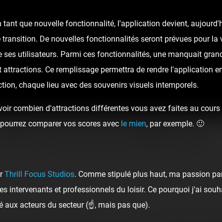
tant que nouvelle fonctionnalité, l'application devient, aujour
 transition. De nouvelles fonctionnalités seront prévues pour la v
 ses utilisateurs. Parmi ces fonctionnalités, une manquait gran
t attractions. Ce remplissage permettra de rendre l'application e
tion, chaque lieu avec des souvenirs visuels intemporels.
oir combien d'attractions différentes vous avez faites au cours d
ous pourrez comparer vos scores avec
le mien
, par exemple. 🙂
ride [v2] - Luna Park La Rochelle 2022
ar
Thrill Focus Studios
. Comme stipulé plus haut, ma passion pa
s intervenants et professionnels du loisir. Ce pourquoi j'ai sou
é aux acteurs du secteur (☝️, mais pas que).