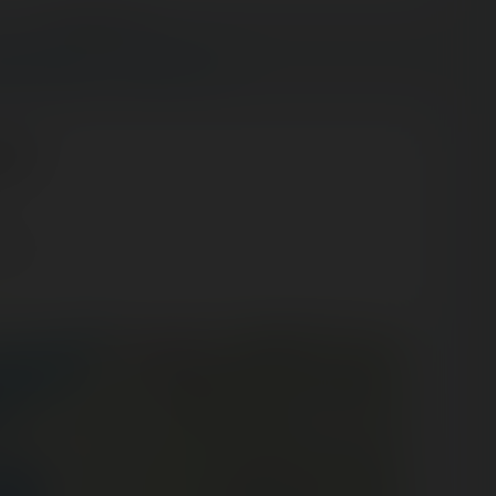
Next post:
ROT WORLD — 5 MARS 2022 ›
Park
taine