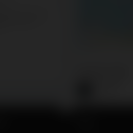
ress
demandons de fournir une
resse e-mail afin de pouvoir
300 km
 propre commentaire
200 mi
ent.
About the author
Coasterrider
Fondateur
cut
About