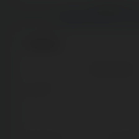
Previous post:
‹ LUNA PARK LA ROCHELLE — 24 FÉ
Comments
No comment posted.
Comment