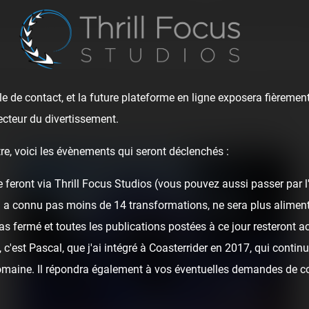
 Coaster transportable avec inversion » ! Sortie des usines fr
en (et mieux !) grâce à la direction Troisne qui a réussi à le rest
it qui est plus intense qu'on ne pourrait le croire si vous croise
e de contact, et la future plateforme en ligne exposera fièrement
ecteur du divertissement.
ourné en 2019, lors de sa première sortie après restauration :
re, voici les évènements qui seront déclenchés :
e feront via Thrill Focus Studios (vous pouvez aussi passer par 
i a connu pas moins de 14 transformations, ne sera plus alime
as fermé et toutes les publications postées à ce jour resteront ac
c'est Pascal, que j'ai intégré à Coasterrider en 2017, qui continu
domaine. Il répondra également à vos éventuelles demandes de c