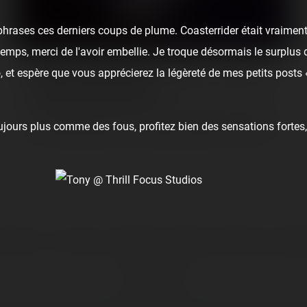
hrases ces derniers coups de plume. Coasterrider était vraiment
u temps, merci de l'avoir embellie. Je troque désormais le surplus 
Cinq ans du Parc du Petit Prince / Pierre de
 et espère que vous apprécierez la légèreté de mes petits posts
Tonnerre (20/07/2019)
Le 20 juillet 2019, le Parc du Petit Prince inaugurait sa dernière
ours plus comme des fous, profitez bien des sensations fortes, 
nouveauté familiale pour son cinquième anniversaire : Pierre de…
1
👏
Bravo
🥳
Fiesta
😮
Wow
😢
Sad
😠
Angry
🤮
S
Comment