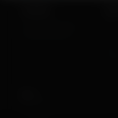
Coasterrider
Short
Fun experiences sharing from roller
Home
coasters, theme parks, fairgrounds
Posts
and entertainment enthusiasts.
Videos
Reports
Instant 
Articles and media on this website are licensed under the terms 