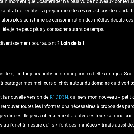
ertain moment que Coasterrider n'a plus vu de nouveaux contenus 
rf central de l'entité. La préparation de ces rédactions demandai
t alors plus au rythme de consommation des médias depuis ces 
llèle, je ne peux plus y consacrer autant de temps.
 divertissement pour autant ?
Loin de là !
as déjà, j'ai toujours porté un amour pour les belles images. Sa
ai à partager mes meilleurs clichés autour du domaine du diverti
t la nouvelle version de
R1DD3N
, qui sera mon nouveau « petit 
 retrouver toutes les informations nécessaires à propos des parcs
spécifiques. Ils peuvent également ajouter des tours comme bon 
 au fur et à mesure qu'ils « font des manèges » (mais aussi des