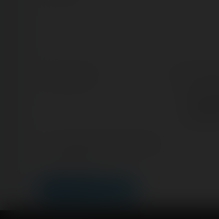
Nom/prénom
Email add
Nous vous 
véritable ad
gérer votre
ultérieurem
Lien de votre site ou page personnelle
Champ facultatif
LEAVE A COMMENT