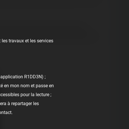
 journée anniversaire des cinq ans du parc. Un beau
dèle en série de Spinning Coaster standard.
nce, emmèneront les passagers de tout âge dans un
 les travaux et les services
l'application R1DD3N) ;
nté en mon nom et passe en
cessibles pour la lecture ;
era à repartager les
ontact.