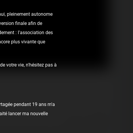
d'hui, pleinement autonome
ersion finale afin de
dement : l'association des
ncore plus vivante que
e votre vie, n'hésitez pas à
rtagée pendant 19 ans m'a
1
haité lancer ma nouvelle
React
Comment