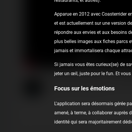
restaurants, et autres).
Apparue en 2012 avec Coasterrider en 
et est actuellement sur une version de
répondre aux envies et aux besoins de
plus belles images aux fiches parcs e
jamais et immortalisera chaque attrac
Si jamais vous êtes curieux(se) de sav
jeter un œil, juste pour le fun. Et v
Pierre de Tonnerre - Parc d
Focus sur les émotions
Published
4 years ago
by Coasterrider
L'application sera désormais gérée p
amené, à terme, à collaborer auprès de
identité qui sera majoritairement dédi