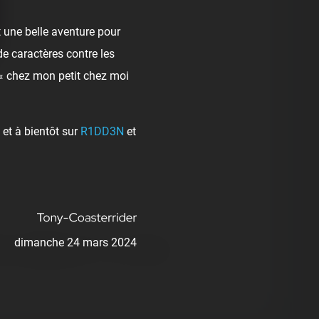
 une belle aventure pour
de caractères contre les
 « chez mon petit chez moi
et à bientôt sur
R1DD3N
et
dimanche 24 mars 2024
ick
❤️
Supportive
🙏
Thankful