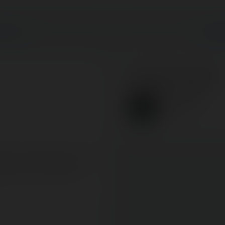
LOLAND
FOIRE
About the author
Coasterrider
Fondateur
ssé au oubliette, je n'avais
ême du parc en général,