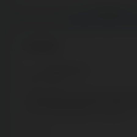
Previous post:
‹ ALPINA BLITZ ONRIDE - NIG
Comments
Christopher Ducrocq
4 years ago
Quel plaisir de découvrir des attraction totalement pa
jamais litteralement entendu parler du Coaster ou m
mais en vrai ce petit reverchon il a l'air pas mal x)
Comment