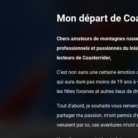
Mon départ de Coa
Chers amateurs de montagnes russe
professionnels et passionnés du loisi
lecteurs de Coasterrider,
C'est non sans une certaine émotion q
qui aura duré pas moins de 19 ans à v
les fêtes foraines et autres lieux de d
Tout d'abord, je souhaite vous remerci
partager ma passion, m'ont permis d'ef
venaient par ici, ces aventures m'ont
Home
Posts
Videos
Pierre de Tonnerre - Parc du Peti