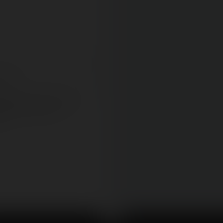
ress
demandons de fournir une
resse e-mail afin de pouvoir
 propre commentaire
ent.