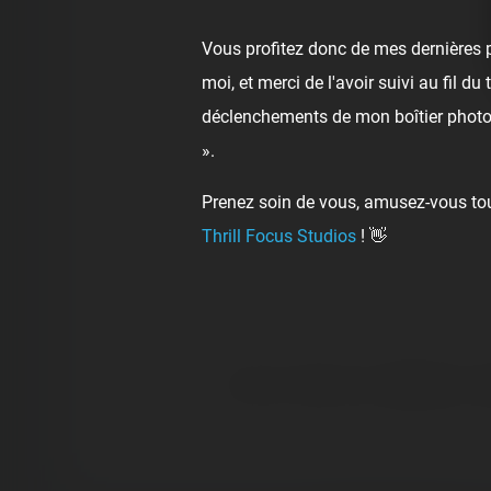
Vous profitez donc de mes dernières p
moi, et merci de l'avoir suivi au fil d
déclenchements de mon boîtier photo,
».
Prenez soin de vous, amusez-vous touj
Thrill Focus Studios
! 👋
👍
Like
😍
Love
😆
Haha