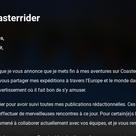
POSTS
R1DD3N
sterrider
s,
r,
ue je vous annonce que je mets fin à mes aventures sur Coasterr
ous partager mes expéditions à travers l'Europe et le monde dan
ivertissement où il fait bon de s'y amuser.
er pour avoir suivi toutes mes publications rédactionnelles. Ces a
fectuer de merveilleuses rencontres à ce jour. Pour certain(e)s l
 amené à collaborer actuellement avec vos équipes, et je vous re
t Prince