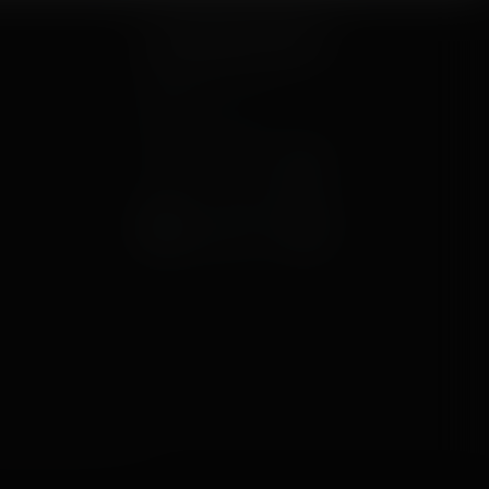
Let's keep in touch
Newsletter
nternational License
.