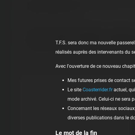
Pierre de Tonnerre est le tout dernier coaster ouvert
cadeau, pourrait-on dire. 🙂
Sorti des usines françaises Reverchon, il s'agit d'u
Long de 217 mètres, les 5 astéroïdes, qui représent
T.F.S. sera donc ma nouvelle passerell
voyage turbulent, mais pas trop, avec quelques rotat
réalisés auprès des intervenants du s
Avec l'ouverture de ce nouveau chapit
N'hésitez pas à retrouver notre report vidéo dédié à l
Mes futures prises de contact s
Le site
Coasterrider.fr
actuel, qu
mode archivé. Celui-ci ne sera p
Concernant les réseaux sociaux, 
diverses publications dans le 
Le mot de la fin