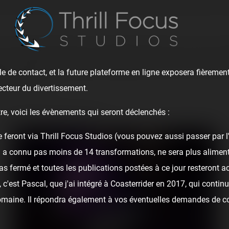
 au Parc du Petit Prince durant l'été 2019, précisément durant la
n Junior Spinning Coaster, un modèle plus petit du plus connu mo
ent chacun les personnages emblématiques du livre du Petit Pri
e de contact, et la future plateforme en ligne exposera fièrement
ions spatiales.
ecteur du divertissement.
re, voici les évènements qui seront déclenchés :
a journée anniversaire du parc :
e feront via Thrill Focus Studios (vous pouvez aussi passer par 
i a connu pas moins de 14 transformations, ne sera plus alime
as fermé et toutes les publications postées à ce jour resteront ac
c'est Pascal, que j'ai intégré à Coasterrider en 2017, qui continu
domaine. Il répondra également à vos éventuelles demandes de c