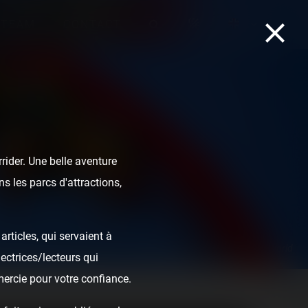
TEAM
CONTACT
ider. Une belle aventure
s les parcs d'attractions,
rticles, qui servaient à
Dragon Khan - PortAventura World
ectrices/lecteurs qui
mercie pour votre confiance.