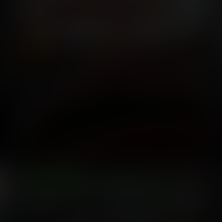
Luna Park La Palmyre
5 photos
7 years ago
30
0