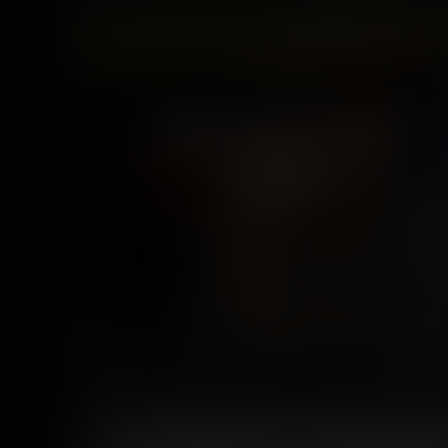
Robin Hood à la
maison
3 photos
7 years ago
47
5