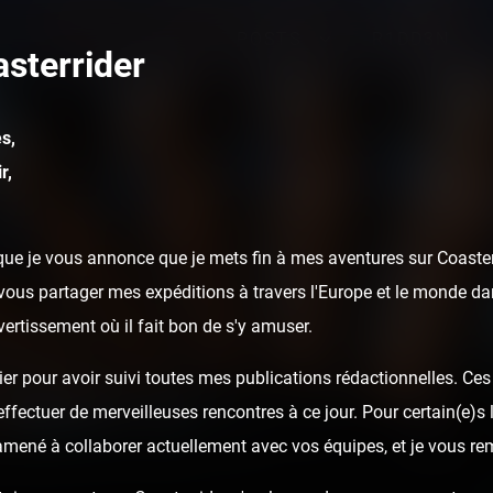
POSTS
R1DD3N
sterrider
s,
r,
ue je vous annonce que je mets fin à mes aventures sur Coasterr
ous partager mes expéditions à travers l'Europe et le monde dan
ivertissement où il fait bon de s'y amuser.
er pour avoir suivi toutes mes publications rédactionnelles. Ces a
fectuer de merveilleuses rencontres à ce jour. Pour certain(e)s l
 amené à collaborer actuellement avec vos équipes, et je vous re