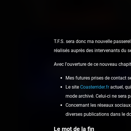
T.F.S. sera donc ma nouvelle passerell
réalisés auprès des intervenants du s
Avec l'ouverture de ce nouveau chapit
Disney Village
Mes futures prises de contact s
2 photos
Le site
Coasterrider.fr
actuel, qu
mode archivé. Celui-ci ne sera p
7 years ago
20
8
Concernant les réseaux sociaux, 
diverses publications dans le 
Le mot de la fin