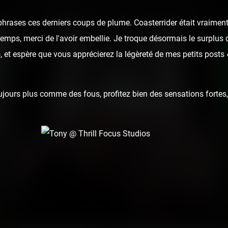
hrases ces derniers coups de plume. Coasterrider était vraiment
u temps, merci de l'avoir embellie. Je troque désormais le surplus 
 et espère que vous apprécierez la légèreté de mes petits posts
ours plus comme des fous, profitez bien des sensations fortes, 
Göteborg - Suède
16 photos
7 years ago
14
2