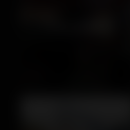
Parc Astérix
7 years ago
12
0