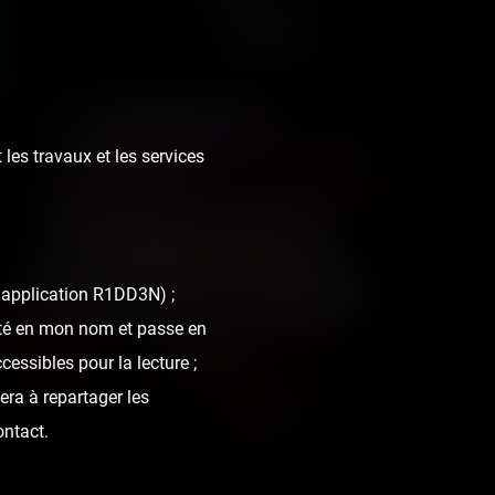
6 years ago
39
2
 les travaux et les services
Disneyland Paris -
Walt Disney Studios
l'application R1DD3N) ;
nté en mon nom et passe en
8 photos
cessibles pour la lecture ;
era à repartager les
7 years ago
25
0
ontact.