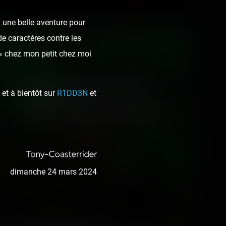
 une belle aventure pour
de caractères contre les
 « chez mon petit chez moi
Disneyland Paris -
et à bientôt sur
R1DD3N
et
Walt Disney Studios
11 photos
7 years ago
dimanche 24 mars 2024
41
2