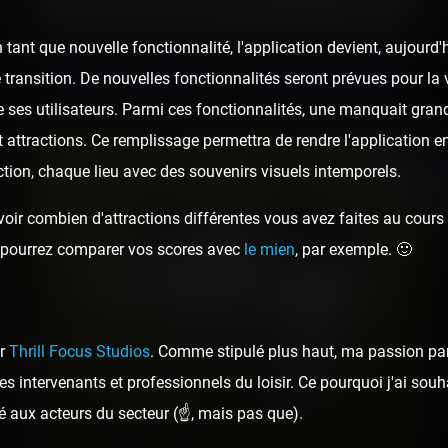
tant que nouvelle fonctionnalité, l'application devient, aujour
 transition. De nouvelles fonctionnalités seront prévues pour la v
 ses utilisateurs. Parmi ces fonctionnalités, une manquait gran
t attractions. Ce remplissage permettra de rendre l'application e
tion, chaque lieu avec des souvenirs visuels intemporels.
oir combien d'attractions différentes vous avez faites au cours d
ous pourrez comparer vos scores avec
le mien
, par exemple. 🙂
Walt Disney World
6 photos
ar
Thrill Focus Studios
. Comme stipulé plus haut, ma passion pa
s intervenants et professionnels du loisir. Ce pourquoi j'ai sou
6 years ago
25
6
é aux acteurs du secteur (☝️, mais pas que).