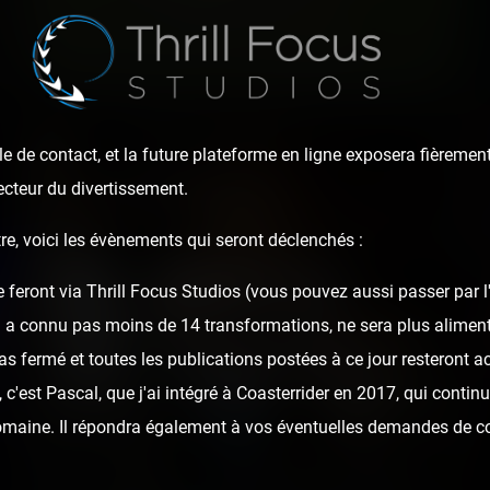
e de contact, et la future plateforme en ligne exposera fièrement
ecteur du divertissement.
re, voici les évènements qui seront déclenchés :
Rennescape
e feront via Thrill Focus Studios (vous pouvez aussi passer par 
i a connu pas moins de 14 transformations, ne sera plus alime
as fermé et toutes les publications postées à ce jour resteront ac
7 years ago
23
5
c'est Pascal, que j'ai intégré à Coasterrider en 2017, qui continu
domaine. Il répondra également à vos éventuelles demandes de c