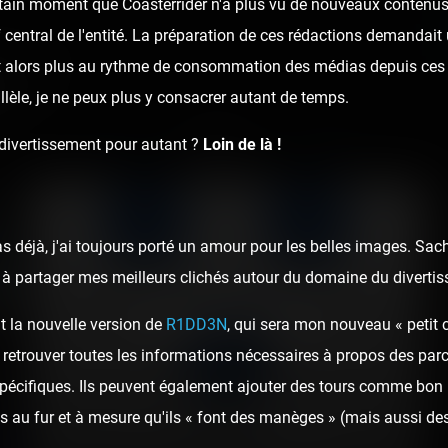
ertain moment que Coasterrider n'a plus vu de nouveaux contenus 
rf central de l'entité. La préparation de ces rédactions demandai
t alors plus au rythme de consommation des médias depuis ces 
Files
llèle, je ne peux plus y consacrer autant de temps.
 divertissement pour autant ?
Loin de là !
…
Page 2
…
1
16
as déjà, j'ai toujours porté un amour pour les belles images. Sa
ai à partager mes meilleurs clichés autour du domaine du diverti
Orlando : fin
t la nouvelle version de
R1DD3N
, qui sera mon nouveau « petit 
 retrouver toutes les informations nécessaires à propos des parcs
3 photos
spécifiques. Ils peuvent également ajouter des tours comme bon 
 au fur et à mesure qu'ils « font des manèges » (mais aussi des
6 years ago
29
1