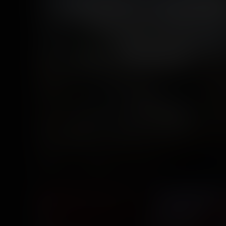
Parc Saint-Paul
13 photos
7 years ago
25
0