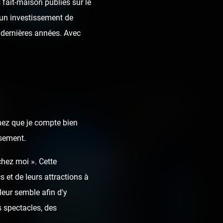
fait-maison publiés sur le
SEARCH
t un investissement de
dernières années. Avec
chez que je compte bien
ssement.
Orlando
chez moi ». Cette
 et de leurs attractions à
18 photos
leur semble afin d'y
 spectacles, des
6 years ago
80
9