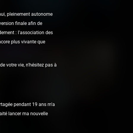
d'hui, pleinement autonome
ersion finale afin de
dement : l'association des
ncore plus vivante que
Coasterrider vous
e votre vie, n'hésitez pas à
souhaite une
excellente année
2020 !
rtagée pendant 19 ans m'a
haité lancer ma nouvelle
2 photos