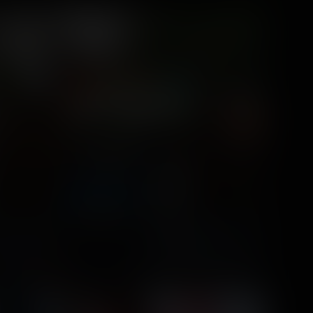
Parc Astérix
16 photos
7 years ago
64
16