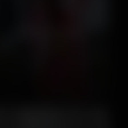
Disneyland Paris
5 photos
7 years ago
17
0