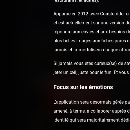
restaurants, et autres).
Apparue en 2012 avec Coasterrider en 
et est actuellement sur une version de
répondre aux envies et aux besoins de
plus belles images aux fiches parcs e
jamais et immortalisera chaque attrac
Si jamais vous êtes curieux(se) de sav
jeter un œil, juste pour le fun. Et v
Coasterrider Team :
Focus sur les émotions
fabuleuse !
L'application sera désormais gérée p
amené, à terme, à collaborer auprès de
6 years ago
60
0
identité qui sera majoritairement dédi