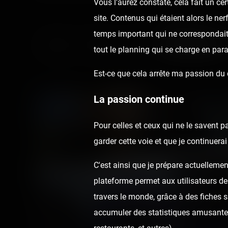
Vous l'aurez constaté, cela fait un c
Search
site. Contenus qui étaient alors le ne
temps important qui ne correspondai
All posts
Reports
Videos
Instant pictures
tout le planning qui se charge en para
Est-ce que cela arrête ma passion du
La passion continue
Pour celles et ceux qui ne le savent p
garder cette voie et que je continuer
Annonce
C'est ainsi que je prépare actuellemen
plateforme permet aux utilisateurs de
2 photos
travers le monde, grâce à des fiches 
accumuler des statistiques amusantes
6 years ago
16
0