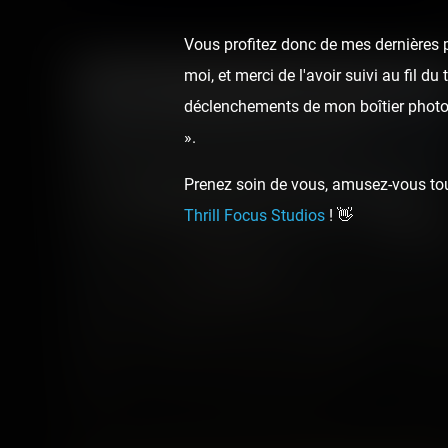
Vous profitez donc de mes dernières p
moi, et merci de l'avoir suivi au fil d
déclenchements de mon boîtier photo,
».
Prenez soin de vous, amusez-vous touj
Destination Mystère
Thrill Focus Studios
! 👋
21 photos
7 years ago
80
21