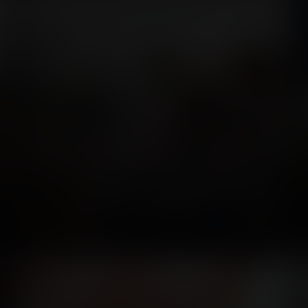
Fête des Loges de
Saint-Germain-en-
Laye
4 photos
7 years ago
24
2