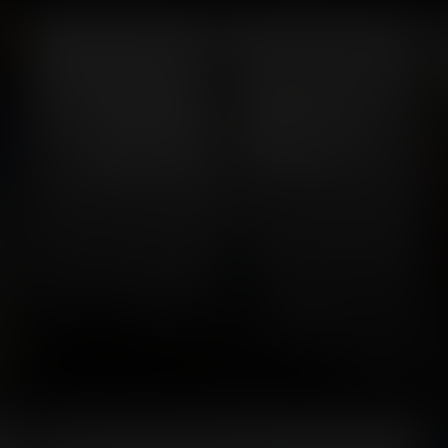
Fête des Loges de
Saint-Germain-en-
Laye
11 photos
7 years ago
31
0