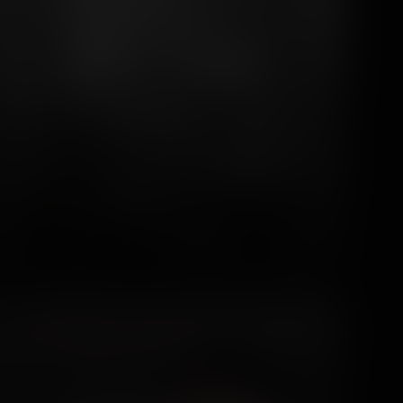
Walibi Holland
9 photos
7 years ago
39
1