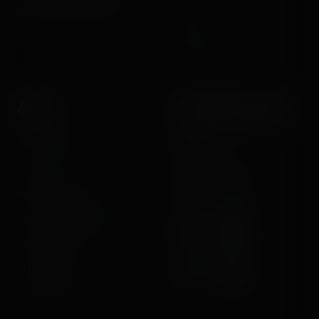
Videos
entertainment enthusiasts.
Reports
Instant pictures
About
Let's keep in touch
The Coasterrider Team
Newsletter
Contact us
Acknowledgements
The Coasterrider Museum
Legal information
Privacy policy
Dark/light mode