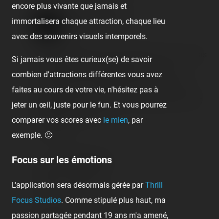
encore plus vivante que jamais et
Coasterrider Team
immortalisera chaque attraction, chaque lieu
7 years ago
avec des souvenirs visuels intemporels.
Angel Dracus non mais carrément !!! On ne va pas
Si jamais vous êtes curieux(se) de savoir
faire 5 heures de route juste pour voir ça...
combien d'attractions différentes vous avez
Goliath et le parc suffisent à eux-mêmes, et je
faites au cours de votre vie, n'hésitez pas à
précise que nous sommes sur place pour un tout
jeter un œil, juste pour le fun. Et vous pourrez
autre événement ! 😜
comparer vos scores avec
le mien
, par
🖊️ Pascal
exemple. 🙂
Focus sur les émotions
Angel Dracus
7 years ago
L'application sera désormais gérée par
Thrill
Coasterrider tu es enceinte? Lol
Focus Studios
. Comme stipulé plus haut, ma
passion partagée pendant 19 ans m'a amené,