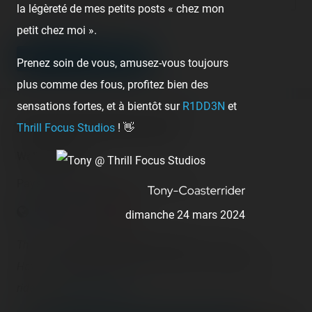
la légèreté de mes petits posts « chez mon
Champ facultatif
petit chez moi ».
LEAVE A COMMENT
Prenez soin de vous, amusez-vous toujours
plus comme des fous, profitez bien des
sensations fortes, et à bientôt sur
R1DD3N
et
About this theme park
Thrill Focus Studios
! 👋
Walibi Holland
Pays-Bas - Biddinghuizen - Flevoland
dimanche 24 mars 2024
There are
8 operating roller coasters
in this park.
Have you already rode them? Check and register your
rides on
Coasterr1dd3n
.