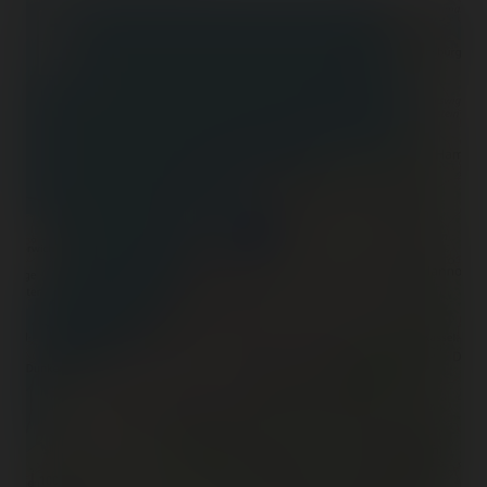
+
−
100 km