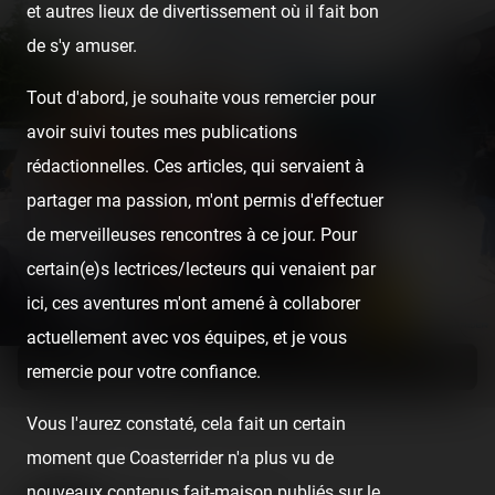
et autres lieux de divertissement où il fait bon
de s'y amuser.
Tout d'abord, je souhaite vous remercier pour
avoir suivi toutes mes publications
rédactionnelles. Ces articles, qui servaient à
partager ma passion, m'ont permis d'effectuer
de merveilleuses rencontres à ce jour. Pour
certain(e)s lectrices/lecteurs qui venaient par
ici, ces aventures m'ont amené à collaborer
actuellement avec vos équipes, et je vous
Machine à airtimes ! \o/
remercie pour votre confiance.
Vous l'aurez constaté, cela fait un certain
moment que Coasterrider n'a plus vu de
nouveaux contenus fait-maison publiés sur le