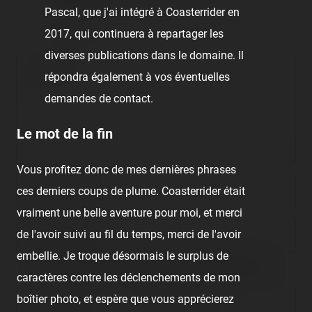
Rolando Fernandez joli combo ! 😉
Pascal, que j'ai intégré à Coasterrider en
🖊️ Pascal
2017, qui continuera à repartager les
diverses publications dans le domaine. Il
Comment
répondra également à vos éventuelles
demandes de contact.
Le mot de la fin
Vous profitez donc de mes dernières phrases
Nom/prénom
ces derniers coups de plume. Coasterrider était
vraiment une belle aventure pour moi, et merci
de l'avoir suivi au fil du temps, merci de l'avoir
Email address
embellie. Je troque désormais le surplus de
Nous vous demandons de fournir une véritable adresse e-mail
afin de pouvoir gérer votre propre commentaire ultérieurement.
caractères contre les déclenchements de mon
boîtier photo, et espère que vous apprécierez
Lien de votre site ou page personnelle