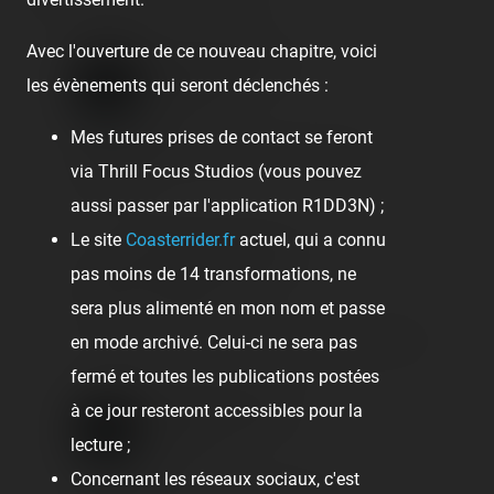
Avec l'ouverture de ce nouveau chapitre, voici
Coasterrider Team
les évènements qui seront déclenchés :
7 years ago
Mes futures prises de contact se feront
Elle va prendre son envol le 1er juillet !
via Thrill Focus Studios (vous pouvez
🖊️ Tony
aussi passer par l'application R1DD3N) ;
Le site
Coasterrider.fr
actuel, qui a connu
Rolando Fernandez
pas moins de 14 transformations, ne
7 years ago
sera plus alimenté en mon nom et passe
on y será le 1er juillet! Juste après defqon. 😎
en mode archivé. Celui-ci ne sera pas
fermé et toutes les publications postées
Coasterrider Team
à ce jour resteront accessibles pour la
lecture ;
7 years ago
Concernant les réseaux sociaux, c'est