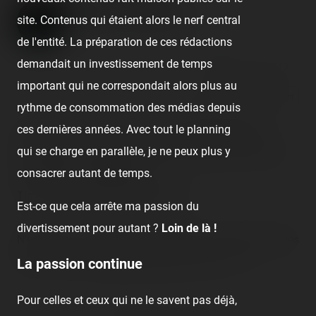
Walibi Holland
site. Contenus qui étaient alors le nerf central
Published
7 years ago
by Coasterrider
de l'entité. La préparation de ces rédactions
demandait un investissement de temps
👍 24
😍 3
10
important qui ne correspondait alors plus au
React
Comment
rythme de consommation des médias depuis
ces dernières années. Avec tout le planning
C'est après 5h de route qu'on a débarqué à Walibi
qui se charge en parallèle, je ne peux plus y
Holland ! Une joie de pouvoir retrouver Xpress, Goliath,
consacrer autant de temps.
Lost Gravity… et Untamed.
Time to
#GetTheRush
!
#Hardgaan
Est-ce que cela arrête ma passion du
divertissement pour autant ?
Loin de là !
N'empêche : se lever extrêmement tôt pour aller dans des
parcs, ce n'est décidément plus pour nous… 😴
La passion continue
Pour celles et ceux qui ne le savent pas déjà,