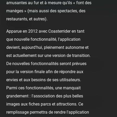
(06/06/2019) ›
amusantes au fur et à mesure qu'ils « font des
manèges » (mais aussi des spectacles, des
restaurants, et autres).
Comments
Apparue en 2012 avec Coasterrider en tant
que nouvelle fonctionnalité, l'application
Etienne Martinelli Di Benedetti
devient, aujourd'hui, pleinement autonome et
7 years ago
est actuellement sur une version de transition.
De nouvelles fonctionnalités seront prévues
Whoaaa vous avez vu les tests d'Untamed ! Fabuleux !
pour la version finale afin de répondre aux
envies et aux besoins de ses utilisateurs.
Angel Dracus
Parmi ces fonctionnalités, une manquait
7 years ago
grandement : l'association des plus belles
Etienne Martinelli Di Benedetti 5h de route pour
images aux fiches parcs et attractions. Ce
des tests c est maso qd meme
remplissage permettra de rendre l'application