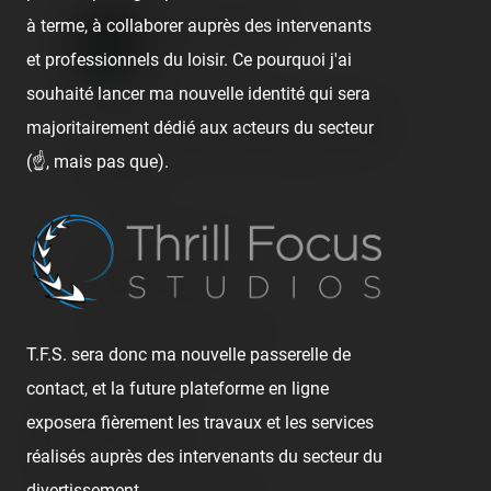
Coasterrider Team
à terme, à collaborer auprès des intervenants
et professionnels du loisir. Ce pourquoi j'ai
7 years ago
souhaité lancer ma nouvelle identité qui sera
Angel Dracus oui d'un wagon !!! 😂😂😂
majoritairement dédié aux acteurs du secteur
Et c'est un garçon qui s'appelle Robin ! 😜
(☝️, mais pas que).
🖊️ Pascal
Angel Dracus
7 years ago
Coasterrider félicitations !!!
T.F.S. sera donc ma nouvelle passerelle de
contact, et la future plateforme en ligne
Angel Dracus
exposera fièrement les travaux et les services
7 years ago
réalisés auprès des intervenants du secteur du
Alors elle ouvre qd la mouche ??
divertissement.