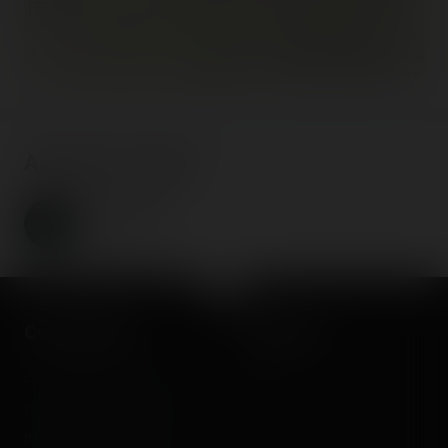
50 mi
©
OpenStreetMap contributors
About the author
Coasterrider
Fondateur
Coasterrider
Shortcut
Fun experiences sharing
Home
from roller coasters, theme
Posts
parks, fairgrounds and