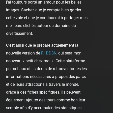
👍 24
😍 3
10
j'ai toujours porté un amour pour les belles
images. Sachez que je compte bien garder
cette voie et que je continuerai à partager mes
👍
Like
😍
Love
😆
Haha
👏
Bravo
meilleurs clichés autour du domaine du
🥳
Fiesta
😮
Wow
😢
Sad
😠
Angry
divertissement.
C'est ainsi que je prépare actuellement la
🤮
Sick
❤️
Supportive
🙏
Thankful
nouvelle version de
R1DD3N
, qui sera mon
Comment
nouveau « petit chez moi ». Cette plateforme
permet aux utilisateurs de retrouver toutes les
informations nécessaires à propos des parcs
Previous post:
et de leurs attractions à travers le monde,
‹ YUKON QUAD ONRIDE - LE PAL
grâce à des fiches spécifiques. Ils peuvent
Next post:
également ajouter des tours comme bon leur
UNTAMED TEST RUN/OFFRIDE - WALIBI HOLLAND
semble afin d'y accumuler des statistiques