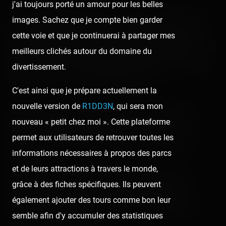
j'ai toujours porté un amour pour les belles
Les années défilent vite, trop vite, à tel point que nous
images. Sachez que je compte bien garder
n'avons pas encore pu tout vous dévoiler de ce qu'on a
cette voie et que je continuerai à partager mes
fait en 2020. Même si ce chiffre est passé, attendez-vous
meilleurs clichés autour du domaine du
alors à ce qu'on en parle encore un petit peu par ici… 😅
divertissement.
Mais promis : il n'y aura que du positif !
C'est ainsi que je prépare actuellement la
nouvelle version de
R1DD3N
, qui sera mon
Nous vous invitons bien naturellement à continuer à
nouveau « petit chez moi ». Cette plateforme
prendre soin de vous et de tous vos proches, et à
permet aux utilisateurs de retrouver toutes les
partager votre amour et votre passion tout autour de
informations nécessaires à propos des parcs
vous.
et de leurs attractions à travers le monde,
Bien entendu, on vous souhaite un 2021 qui vous
grâce à des fiches spécifiques. Ils peuvent
comblera de sensations, de frissons et d'émotions
également ajouter des tours comme bon leur
positives, et on espère vous revoir aussi souvent que
semble afin d'y accumuler des statistiques
possible sur Coasterrider !