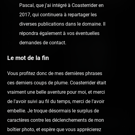
Pascal, que j'ai intégré à Coasterrider en
The Coasterrider Team
Newsletter
2017, qui continuera à repartager les
Contact us
diverses publications dans le domaine. Il
Acknowledgements
répondra également à vos éventuelles
demandes de contact.
The Coasterrider Museum
Legal information
Le mot de la fin
Privacy policy
Vous profitez donc de mes dernières phrases
Dark/light mode
ces derniers coups de plume. Coasterrider était
vraiment une belle aventure pour moi, et merci
de l'avoir suivi au fil du temps, merci de l'avoir
embellie. Je troque désormais le surplus de
Articles and media on this website are licensed under the terms of the
caractères contre les déclenchements de mon
Creative Commons Attribution - Noncommercial - No Derivative Works
boîtier photo, et espère que vous apprécierez
4.0 International License
.