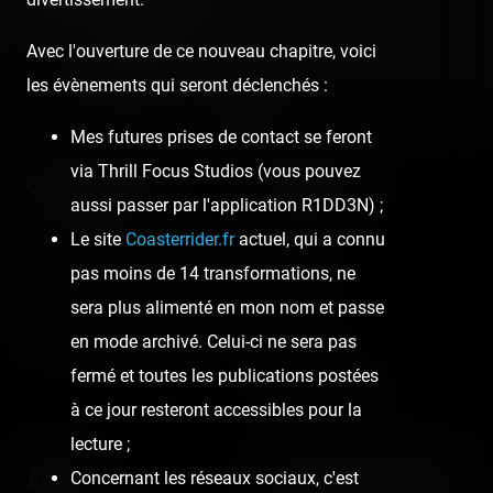
Coasterrider
Avec l'ouverture de ce nouveau chapitre, voici
Fondateur
les évènements qui seront déclenchés :
Mes futures prises de contact se feront
via Thrill Focus Studios (vous pouvez
Coasterrider
Shortcut
aussi passer par l'application R1DD3N) ;
Le site
Coasterrider.fr
actuel, qui a connu
Fun experiences sharing
Home
from roller coasters, theme
pas moins de 14 transformations, ne
Posts
parks, fairgrounds and
sera plus alimenté en mon nom et passe
Videos
entertainment enthusiasts.
en mode archivé. Celui-ci ne sera pas
Reports
fermé et toutes les publications postées
Instant pictures
à ce jour resteront accessibles pour la
lecture ;
About
Let's keep in touch
Concernant les réseaux sociaux, c'est