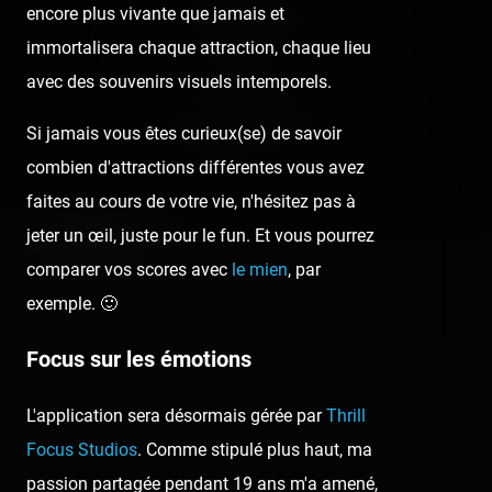
encore plus vivante que jamais et
‹ BABYLAND-AMILAND : HALLO'WINN
immortalisera chaque attraction, chaque lieu
Next post:
avec des souvenirs visuels intemporels.
LA RÉCRÉ DES 3 CURÉS SUR REPORTAGES
Si jamais vous êtes curieux(se) de savoir
DÉCOUVERTE (TF1) ›
combien d'attractions différentes vous avez
faites au cours de votre vie, n'hésitez pas à
jeter un œil, juste pour le fun. Et vous pourrez
Comments
comparer vos scores avec
le mien
, par
exemple. 🙂
No comment posted.
Focus sur les émotions
Comment
L'application sera désormais gérée par
Thrill
Focus Studios
. Comme stipulé plus haut, ma
passion partagée pendant 19 ans m'a amené,