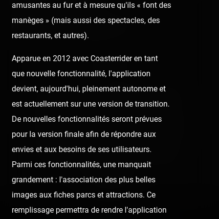
amusantes au fur et à mesure qu'ils « font des
manèges » (mais aussi des spectacles, des
Profitez et amusez-vous bien ! 🎆🎇
restaurants, et autres).
Apparue en 2012 avec Coasterrider en tant
👍 37
😍 1
que nouvelle fonctionnalité, l'application
devient, aujourd'hui, pleinement autonome et
👍
Like
😍
Love
😆
Haha
👏
Bravo
est actuellement sur une version de transition.
De nouvelles fonctionnalités seront prévues
🥳
Fiesta
😮
Wow
😢
Sad
😠
Angry
pour la version finale afin de répondre aux
envies et aux besoins de ses utilisateurs.
🤮
Sick
❤️
Supportive
🙏
Thankful
Parmi ces fonctionnalités, une manquait
grandement : l'association des plus belles
Comment
images aux fiches parcs et attractions. Ce
remplissage permettra de rendre l'application
Previous post: