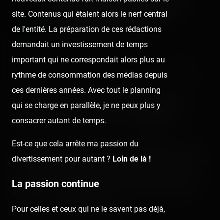
Coasterrider vous souhaite
site. Contenus qui étaient alors le nerf central
une bonne année 2021 !
de l'entité. La préparation de ces rédactions
Published
5 years ago
by Coasterrider
demandait un investissement de temps
👍 37
😍 1
important qui ne correspondait alors plus au
rythme de consommation des médias depuis
React
Comment
ces dernières années. Avec tout le planning
🍾 Au nom de la Team Coasterrider, je suis heureux de
qui se charge en parallèle, je ne peux plus y
vous souhaiter une excellente année 2️⃣0️⃣2️⃣1️⃣ ! 🥂
consacrer autant de temps.
Est-ce que cela arrête ma passion du
Ce n'était plus que la seule chose qu'on attendait, mais
divertissement pour autant ?
Loin de là !
la voilà enfin ! Après une année 2020 difficile (mais toute
aussi folle chez Coasterrider !), souhaitons la bienvenue
La passion continue
à 2021 qui, on l'espère, apportera bien plus de sérénité,
de joie et de coasters à rider ! 🎢
Pour celles et ceux qui ne le savent pas déjà,