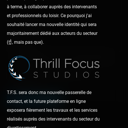
à terme, à collaborer auprès des intervenants
et professionnels du loisir. Ce pourquoi j'ai
souhaité lancer ma nouvelle identité qui sera
Nom/prénom
majoritairement dédié aux acteurs du secteur
(☝️, mais pas que).
Email address
Nous vous demandons de fournir une véritable adresse e-mail
afin de pouvoir gérer votre propre commentaire ultérieurement.
Lien de votre site ou page personnelle
Champ facultatif
T.F.S. sera donc ma nouvelle passerelle de
LEAVE A COMMENT
contact, et la future plateforme en ligne
exposera fièrement les travaux et les services
réalisés auprès des intervenants du secteur du
About the author
divertissement.