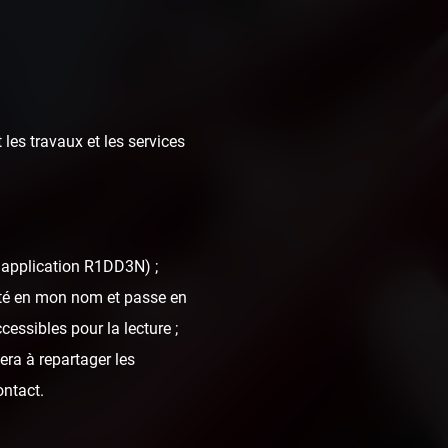
 les travaux et les services
l'application R1DD3N) ;
juin 2020
nté en mon nom et passe en
cessibles pour la lecture ;
era à repartager les
ontact.