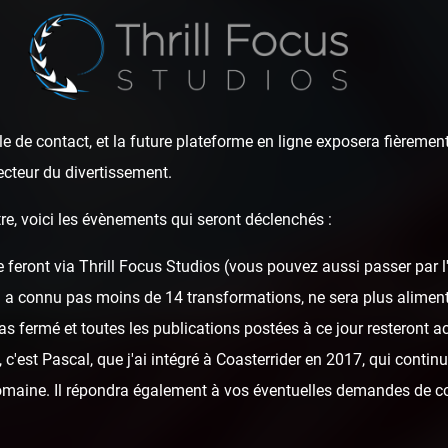
e de contact, et la future plateforme en ligne exposera fièrement
ecteur du divertissement.
re, voici les évènements qui seront déclenchés :
e feront via Thrill Focus Studios (vous pouvez aussi passer par 
 des 3 Curés — 13 
i a connu pas moins de 14 transformations, ne sera plus alime
as fermé et toutes les publications postées à ce jour resteront ac
c'est Pascal, que j'ai intégré à Coasterrider en 2017, qui continu
domaine. Il répondra également à vos éventuelles demandes de c