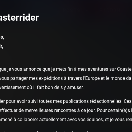
POSTS
R1DD3N
sterrider
s,
r,
ue je vous annonce que je mets fin à mes aventures sur Coasterr
ous partager mes expéditions à travers l'Europe et le monde dan
ivertissement où il fait bon de s'y amuser.
er pour avoir suivi toutes mes publications rédactionnelles. Ces a
fectuer de merveilleuses rencontres à ce jour. Pour certain(e)s l
 amené à collaborer actuellement avec vos équipes, et je vous re