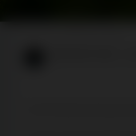
Home
Posts
La Récré des 3 Curés — 13 juin 2020
La Récré des 3 Curés — 13 
Published
5 years ago
by Coasterrider | Reading t
C'est à l'extrême ouest de la France que nous avons 
parc offre à ses visiteurs friands de sensations fort
Du haut de ses 27 mètres, le beau coaster rouge vo