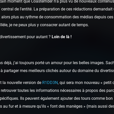
ertain moment que Coasterrider n'a plus vu de nouveaux contenus 
rf central de l'entité. La préparation de ces rédactions demandai
t alors plus au rythme de consommation des médias depuis ces 
llèle, je ne peux plus y consacrer autant de temps.
 divertissement pour autant ?
Loin de là !
as déjà, j'ai toujours porté un amour pour les belles images. Sa
ai à partager mes meilleurs clichés autour du domaine du diverti
t la nouvelle version de
R1DD3N
, qui sera mon nouveau « petit 
 retrouver toutes les informations nécessaires à propos des parcs
spécifiques. Ils peuvent également ajouter des tours comme bon 
 au fur et à mesure qu'ils « font des manèges » (mais aussi des