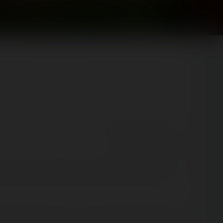
👍 94
😍 9
9
22
React
Comment
 visite à la Récré des 3 Curés. Cette année-là, le
belle machine que nous avons fortement apprécié de