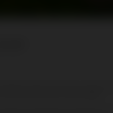
juin 2020
ime:
≈ 9 minutes
véritablement commencé la saison 2020 avec notre toute première
es l'unique Euro-Fighter Gerstlauer de l'hexagone :
Vertika
.
us emmènera à une pointe de 80 km/h sur 440 mètres. Une très 