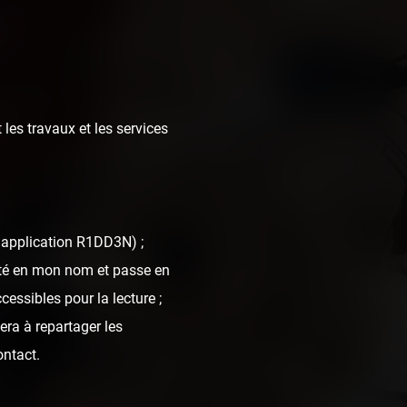
 les travaux et les services
l'application R1DD3N) ;
Mountain
nté en mon nom et passe en
cessibles pour la lecture ;
era à repartager les
ontact.