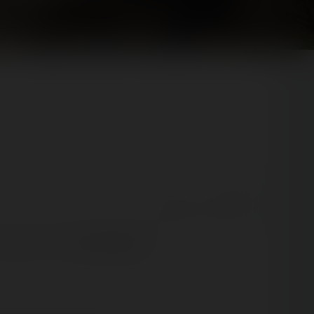
😍 1
React
Comment
ouveauté 2021 :
Silver Mountain
.