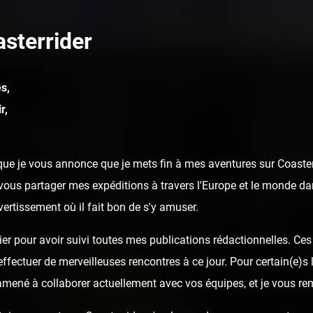
POSTS
R1DD3N
sterrider
s,
r,
ue je vous annonce que je mets fin à mes aventures sur Coasterr
ous partager mes expéditions à travers l'Europe et le monde dan
ivertissement où il fait bon de s'y amuser.
er pour avoir suivi toutes mes publications rédactionnelles. Ces a
fectuer de merveilleuses rencontres à ce jour. Pour certain(e)s l
 amené à collaborer actuellement avec vos équipes, et je vous re