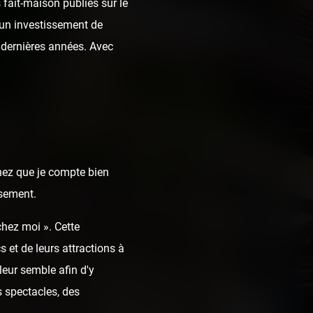
fait-maison publiés sur le
t un investissement de
dernières années. Avec
chez que je compte bien
ssement.
chez moi ». Cette
 et de leurs attractions à
leur semble afin d'y
 spectacles, des