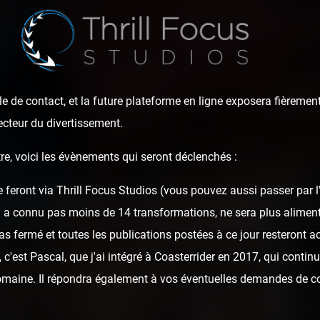
e de contact, et la future plateforme en ligne exposera fièrement
ecteur du divertissement.
re, voici les évènements qui seront déclenchés :
e feront via Thrill Focus Studios (vous pouvez aussi passer par 
remière de Silver 
i a connu pas moins de 14 transformations, ne sera plus alime
as fermé et toutes les publications postées à ce jour resteront ac
c'est Pascal, que j'ai intégré à Coasterrider en 2017, qui continu
domaine. Il répondra également à vos éventuelles demandes de c