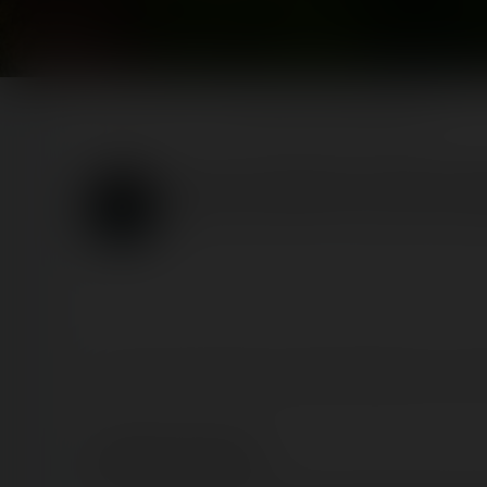
Home
Posts
Avant-première de Silver Mountain
Avant-première de Silver 
Published
5 years ago
by Coasterrider Team | Read
C'est en petit comité que La Mer de Sable nous a off
Lightning Report