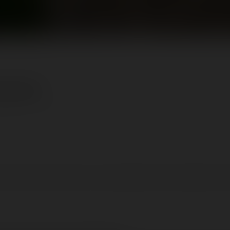
Mountain
ing time:
≈ 7 minutes
ert l'occasion de tester en avant-première leur toute dernière n