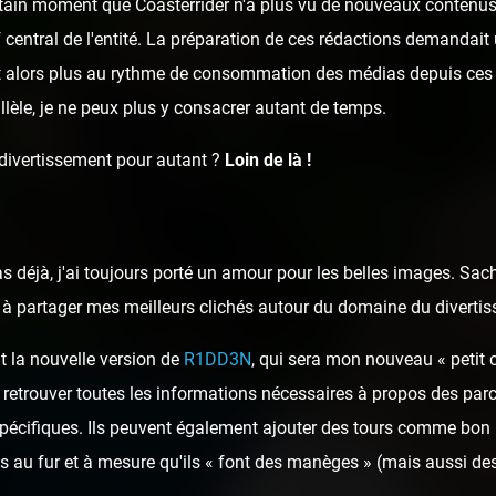
ertain moment que Coasterrider n'a plus vu de nouveaux contenus 
rf central de l'entité. La préparation de ces rédactions demandai
t alors plus au rythme de consommation des médias depuis ces 
llèle, je ne peux plus y consacrer autant de temps.
 divertissement pour autant ?
Loin de là !
as déjà, j'ai toujours porté un amour pour les belles images. Sa
ai à partager mes meilleurs clichés autour du domaine du diverti
t la nouvelle version de
R1DD3N
, qui sera mon nouveau « petit 
 retrouver toutes les informations nécessaires à propos des parcs
spécifiques. Ils peuvent également ajouter des tours comme bon 
 au fur et à mesure qu'ils « font des manèges » (mais aussi des