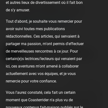
Une vidéo wmv est placée ici.
et autres lieux de divertissement où il fait bon
Votre appareil ne dispose pas d'un plug-in
de s'y amuser.
adapté pour lire directement cette vidéo.
Tout d'abord, je souhaite vous remercier pour
Visualisez la vidéo directement
avoir suivi toutes mes publications
rédactionnelles. Ces articles, qui servaient à
partager ma passion, m'ont permis d'effectuer
Vidéo Warning Space
de merveilleuses rencontres à ce jour. Pour
Mountain : Mission 2 [ang.]
certain(e)s lectrices/lecteurs qui venaient par
Published
21 years ago
by Coasterrider
ici, ces aventures m'ont amené à collaborer
actuellement avec vos équipes, et je vous
remercie pour votre confiance.
React
Comment
Vous l'aurez constaté, cela fait un certain
Vidéo warning de Space Mountain : Mission 2 filmée à la
moment que Coasterrider n'a plus vu de
main dans sa version anglaise et sous-titrée française.
nouveaux contenus fait-maison publiés sur le