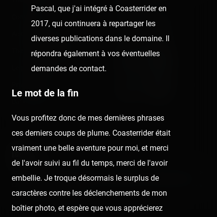
Newsletter
Pascal, que j'ai intégré à Coasterrider en
Contact us
2017, qui continuera à repartager les
Acknowledgements
diverses publications dans le domaine. Il
The Coasterrider Museum
répondra également à vos éventuelles
Legal information
demandes de contact.
Privacy policy
Le mot de la fin
Dark/light mode
Vous profitez donc de mes dernières phrases
ces derniers coups de plume. Coasterrider était
vraiment une belle aventure pour moi, et merci
de l'avoir suivi au fil du temps, merci de l'avoir
Articles and media on this website are licensed under the terms of the
embellie. Je troque désormais le surplus de
Creative Commons Attribution - Noncommercial - No Derivative Works
caractères contre les déclenchements de mon
4.0 International License
.
boîtier photo, et espère que vous apprécierez