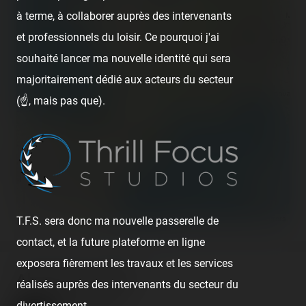
à terme, à collaborer auprès des intervenants
et professionnels du loisir. Ce pourquoi j'ai
souhaité lancer ma nouvelle identité qui sera
majoritairement dédié aux acteurs du secteur
(☝️, mais pas que).
300 km
200 mi
©
OpenStreetMap contributors
T.F.S. sera donc ma nouvelle passerelle de
contact, et la future plateforme en ligne
exposera fièrement les travaux et les services
About the author
réalisés auprès des intervenants du secteur du
divertissement.