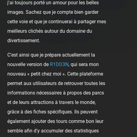
j'ai toujours porté un amour pour les belles
‹ DISNEYLAND PARIS - DISNEYLAND PARK — 29 AVRIL
images. Sachez que je compte bien garder
2005
cette voie et que je continuerai à partager mes
Next post:
meilleurs clichés autour du domaine du
SUPERWIRBEL ON RIDE ›
divertissement.
C'est ainsi que je prépare actuellement la
Comments
nouvelle version de
R1DD3N
, qui sera mon
nouveau « petit chez moi ». Cette plateforme
permet aux utilisateurs de retrouver toutes les
No comment posted.
informations nécessaires à propos des parcs
et de leurs attractions à travers le monde,
Comment
grâce à des fiches spécifiques. Ils peuvent
également ajouter des tours comme bon leur
semble afin d'y accumuler des statistiques