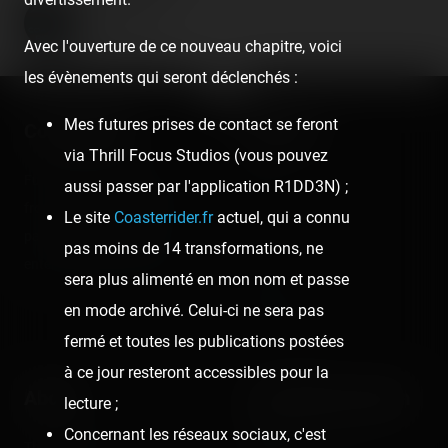
Coasterrider
Fondateur
Avec l'ouverture de ce nouveau chapitre, voici
les évènements qui seront déclenchés :
Mes futures prises de contact se feront
Coasterrider
Shortcut
via Thrill Focus Studios (vous pouvez
Fun experiences sharing
Home
aussi passer par l'application R1DD3N) ;
from roller coasters, theme
Posts
Le site
Coasterrider.fr
actuel, qui a connu
parks, fairgrounds and
pas moins de 14 transformations, ne
Videos
entertainment enthusiasts.
sera plus alimenté en mon nom et passe
Reports
en mode archivé. Celui-ci ne sera pas
Instant pictures
fermé et toutes les publications postées
à ce jour resteront accessibles pour la
About
Let's keep in touch
lecture ;
Concernant les réseaux sociaux, c'est
The Coasterrider Team