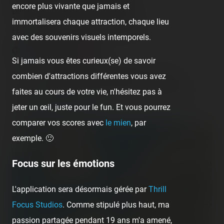
encore plus vivante que jamais et
Disneyland Paris - Disneyland Park
immortalisera chaque attraction, chaque lieu
France - Marne la Vallée - Île-de-France
avec des souvenirs visuels intemporels.
Si jamais vous êtes curieux(se) de savoir
There are
4 operating roller coasters
in this park.
combien d'attractions différentes vous avez
Have you already rode them? Check and register your
faites au cours de votre vie, n'hésitez pas à
rides on
Coasterr1dd3n
.
jeter un œil, juste pour le fun. Et vous pourrez
comparer vos scores avec
le mien
, par
+
exemple. 🙂
−
Focus sur les émotions
L'application sera désormais gérée par
Thrill
Focus Studios
. Comme stipulé plus haut, ma
passion partagée pendant 19 ans m'a amené,