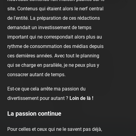
Séquence enregistrée initialement avec un caméscope à
site. Contenus qui étaient alors le nerf central
cassette Hi8.
de l'entité. La préparation de ces rédactions
demandait un investissement de temps
important qui ne correspondait alors plus au
rythme de consommation des médias depuis
👍
Like
😍
Love
😆
Haha
👏
Bravo
ces dernières années. Avec tout le planning
qui se charge en parallèle, je ne peux plus y
🥳
Fiesta
😮
Wow
😢
Sad
😠
Angry
consacrer autant de temps.
Est-ce que cela arrête ma passion du
🤮
Sick
❤️
Supportive
🙏
Thankful
divertissement pour autant ?
Loin de là !
Comment
La passion continue
Previous post:
Pour celles et ceux qui ne le savent pas déjà,