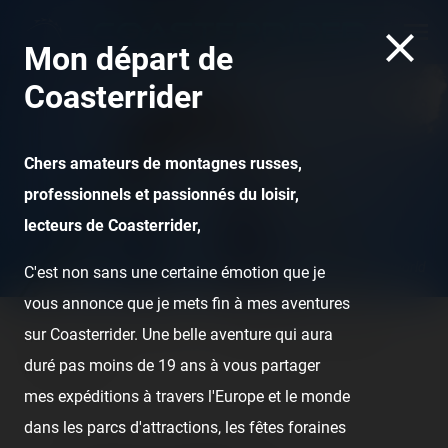
Mon départ de
Coasterrider
Chers amateurs de montagnes russes,
professionnels et passionnés du loisir,
lecteurs de Coasterrider,
Shambhala - PortAventura World
C'est non sans une certaine émotion que je
vous annonce que je mets fin à mes aventures
sur Coasterrider. Une belle aventure qui aura
Home
Posts
Videos
Vidéo Warning Space Mountain :
duré pas moins de 19 ans à vous partager
Mission 2 [ang.]
mes expéditions à travers l'Europe et le monde
dans les parcs d'attractions, les fêtes foraines