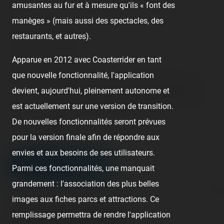
amusantes au fur et à mesure qu'ils « font des
manèges » (mais aussi des spectacles, des
restaurants, et autres).
Nom/prénom
Apparue en 2012 avec Coasterrider en tant
Email address
que nouvelle fonctionnalité, l'application
Nous vous demandons de fournir une véritable adresse e-mail
devient, aujourd'hui, pleinement autonome et
afin de pouvoir gérer votre propre commentaire ultérieurement.
est actuellement sur une version de transition.
Lien de votre site ou page personnelle
De nouvelles fonctionnalités seront prévues
pour la version finale afin de répondre aux
Champ facultatif
envies et aux besoins de ses utilisateurs.
LEAVE A COMMENT
Parmi ces fonctionnalités, une manquait
grandement : l'association des plus belles
images aux fiches parcs et attractions. Ce
About this theme park
remplissage permettra de rendre l'application