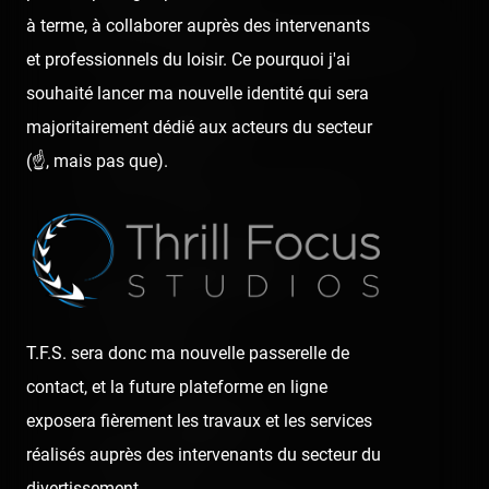
à terme, à collaborer auprès des intervenants
Jonathan Philippe et merde impossible 🤢🤢
et professionnels du loisir. Ce pourquoi j'ai
souhaité lancer ma nouvelle identité qui sera
Wendy Famel
majoritairement dédié aux acteurs du secteur
6 years ago
(☝️, mais pas que).
Jonathan Philippe pas mal Mddr 😂
Jonathan Philippe
6 years ago
T.F.S. sera donc ma nouvelle passerelle de
Antho Philippe mdr
contact, et la future plateforme en ligne
exposera fièrement les travaux et les services
Laura Philippe
réalisés auprès des intervenants du secteur du
6 years ago
divertissement.