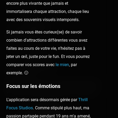
encore plus vivante que jamais et
Stylé le on ride
immortalisera chaque attraction, chaque lieu
avec des souvenirs visuels intemporels.
Erwan Rocher
Si jamais vous êtes curieux(se) de savoir
6 years ago
combien d'attractions différentes vous avez
Bravo super onride !
faites au cours de votre vie, n'hésitez pas à
jeter un œil, juste pour le fun. Et vous pourrez
Jonathan Philippe
comparer vos scores avec
le mien
, par
6 years ago
exemple. 🙂
Gwenola Burlot Gwendoline Jaffrot Antho Philippe
Focus sur les émotions
Wendy Famel Chloé Serrazanetti il est monté 😂
L'application sera désormais gérée par
Thrill
Focus Studios
. Comme stipulé plus haut, ma
Antho Philippe
passion partagée pendant 19 ans m'a amené,
6 years ago