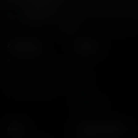
Coasterrider
Fondateur
Coasterrider
Shortcut
Fun experiences sharing
Home
from roller coasters, theme
Posts
parks, fairgrounds and
Videos
entertainment enthusiasts.
Reports
Instant pictures
About
Let's keep in touch