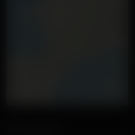
300 km
200 mi
©
OpenStreetMap contributors
About the author