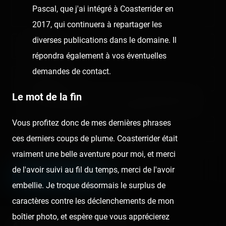
Pascal, que j'ai intégré à Coasterrider en
2017, qui continuera à repartager les
diverses publications dans le domaine. Il
Nom/prénom
répondra également à vos éventuelles
demandes de contact.
Email address
Le mot de la fin
Nous vous demandons de fournir une véritable adresse e-mail
afin de pouvoir gérer votre propre commentaire ultérieurement.
Vous profitez donc de mes dernières phrases
Lien de votre site ou page personnelle
ces derniers coups de plume. Coasterrider était
Champ facultatif
vraiment une belle aventure pour moi, et merci
de l'avoir suivi au fil du temps, merci de l'avoir
LEAVE A COMMENT
embellie. Je troque désormais le surplus de
caractères contre les déclenchements de mon
boîtier photo, et espère que vous apprécierez