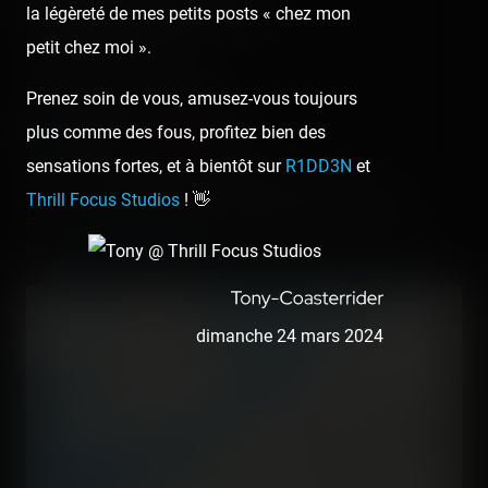
About this theme park
la légèreté de mes petits posts « chez mon
La Récré des 3 Curés
petit chez moi ».
France - Milizac - Bretagne
Prenez soin de vous, amusez-vous toujours
plus comme des fous, profitez bien des
sensations fortes, et à bientôt sur
R1DD3N
et
There are
3 operating roller coasters
in this park.
Thrill Focus Studios
! 👋
Have you already rode them? Check and register your
rides on
Coasterr1dd3n
.
+
dimanche 24 mars 2024
−