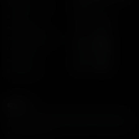
The Coasterrider Team
Newsletter
Contact us
Acknowledgements
The Coasterrider Museum
Legal information
Privacy policy
Dark/light mode
Articles and media on this website are licensed under the terms of the
Creative Commons Attribution - Noncommercial - No Derivative Works
4.0 International License
.