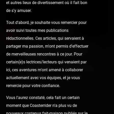
et autres lieux de divertissement où il fait bon
de s'y amuser.
Tout d'abord, je souhaite vous remercier pour
avoir suivi toutes mes publications
rédactionnelles. Ces articles, qui servaient à
partager ma passion, m'ont permis d'effectuer
Vertika - La Récré des 3
de merveilleuses rencontres à ce jour. Pour
Curés
certain(e)s lectrices/lecteurs qui venaient par
Le tout premier Euro-Fighter Gerstlauer de
ici, ces aventures m'ont amené à collaborer
France
actuellement avec vos équipes, et je vous
Published
6 years ago
by Coasterrider
remercie pour votre confiance.
👍 42
😍 16
😮 4
50
🥳 1
9
Vous l'aurez constaté, cela fait un certain
moment que Coasterrider n'a plus vu de
React
Comment
nouveaux contenus fait-maison publiés sur le