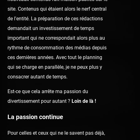
Vertika est un Euro-Fighter construit par Gerstlauer situé
site. Contenus qui étaient alors le nerf central
à La Récré des 3 Curés, à proximité de Brest dans le
de l'entité. La préparation de ces rédactions
Finistère. Il s'agit de la grande nouveauté 2020 du parc
demandait un investissement de temps
et certainement de la plus grande attraction à sensations
important qui ne correspondait alors plus au
de Bretagne.
rythme de consommation des médias depuis
ces dernières années. Avec tout le planning
Haute de 29 mètres, les trains de la montagne russe
qui se charge en parallèle, je ne peux plus y
dévalent les 440 mètres de rails de grâce à une first drop
consacrer autant de temps.
inclinée à 97° avec une vitesse maximale de 80 km/h.
Est-ce que cela arrête ma passion du
Les passagers se retrouveront deux fois la tête à l'envers
divertissement pour autant ?
Loin de là !
grâce à une boucle verticale ainsi qu'une vrille traversant
celle-ci, le tout dans le plus grand des conforts.
La passion continue
Les sensations fortes étant longtemps et quasiment
Pour celles et ceux qui ne le savent pas déjà,