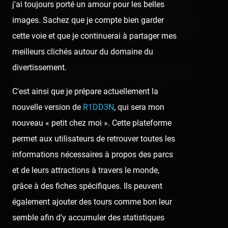
absentes dans cette région, la population locale à la
j'ai toujours porté un amour pour les belles
recherche des grands frissons trouvera désormais son
images. Sachez que je compte bien garder
bonheur dans le parc français le plus à l'ouest du pays.
cette voie et que je continuerai à partager mes
meilleurs clichés autour du domaine du
Remerciements particuliers à Emmanuel Bonnefoy de
divertissement.
nous avoir fait confiance pour la réalisation de cette
C'est ainsi que je prépare actuellement la
caméra embarquée.
nouvelle version de
R1DD3N
, qui sera mon
nouveau « petit chez moi ». Cette plateforme
👍 42
😍 16
😮 4
50
🥳 1
9
permet aux utilisateurs de retrouver toutes les
informations nécessaires à propos des parcs
et de leurs attractions à travers le monde,
👍
Like
😍
Love
😆
Haha
👏
Bravo
grâce à des fiches spécifiques. Ils peuvent
🥳
Fiesta
😮
Wow
😢
Sad
😠
Angry
également ajouter des tours comme bon leur
semble afin d'y accumuler des statistiques