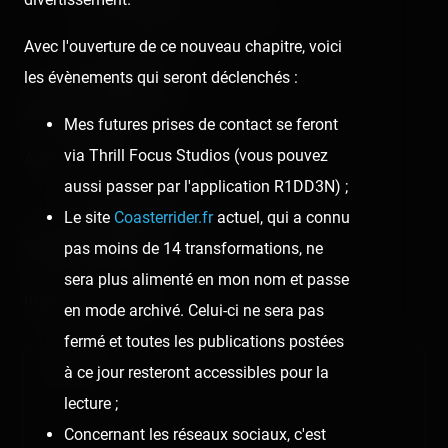
Antho Philippe louane la fait !!
Avec l'ouverture de ce nouveau chapitre, voici
les évènements qui seront déclenchés :
Didier Cochet
6 years ago
Mes futures prises de contact se feront
via Thrill Focus Studios (vous pouvez
A faire absolument...😀🙂
aussi passer par l'application R1DD3N) ;
Le site
Coasterrider.fr
actuel, qui a connu
Romuald Claus
pas moins de 14 transformations, ne
6 years ago
sera plus alimenté en mon nom et passe
merci pour la video
en mode archivé. Celui-ci ne sera pas
fermé et toutes les publications postées
Comment
à ce jour resteront accessibles pour la
lecture ;
Concernant les réseaux sociaux, c'est