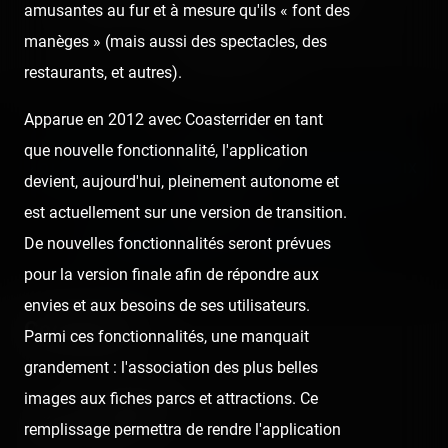
🤮
Sick
❤️
Supportive
🙏
Thankful
amusantes au fur et à mesure qu'ils « font des
manèges » (mais aussi des spectacles, des
Comment
restaurants, et autres).
Apparue en 2012 avec Coasterrider en tant
Previous post:
que nouvelle fonctionnalité, l'application
‹ OUVERTURE DE LA SAISON 2020 DU PARC ASTÉRIX
devient, aujourd'hui, pleinement autonome et
Next post:
est actuellement sur une version de transition.
De nouvelles fonctionnalités seront prévues
PARC SAINT PAUL — 24 JUIN 2020 ›
pour la version finale afin de répondre aux
envies et aux besoins de ses utilisateurs.
Comments
Parmi ces fonctionnalités, une manquait
grandement : l'association des plus belles
images aux fiches parcs et attractions. Ce
Ludovic Kahn
remplissage permettra de rendre l'application
6 years ago