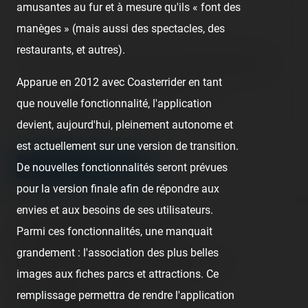
amusantes au fur et à mesure qu'ils « font des
manèges » (mais aussi des spectacles, des
Email address
restaurants, et autres).
Nous vous demandons de fournir une véritable adresse e-mail
afin de pouvoir gérer votre propre commentaire ultérieurement.
Apparue en 2012 avec Coasterrider en tant
Lien de votre site ou page personnelle
que nouvelle fonctionnalité, l'application
devient, aujourd'hui, pleinement autonome et
Champ facultatif
est actuellement sur une version de transition.
LEAVE A COMMENT
De nouvelles fonctionnalités seront prévues
pour la version finale afin de répondre aux
envies et aux besoins de ses utilisateurs.
Parmi ces fonctionnalités, une manquait
About this theme park
grandement : l'association des plus belles
Disneyland Paris - Walt Disney Studios Park
images aux fiches parcs et attractions. Ce
France - Marne la Vallée - Île-de-France
remplissage permettra de rendre l'application