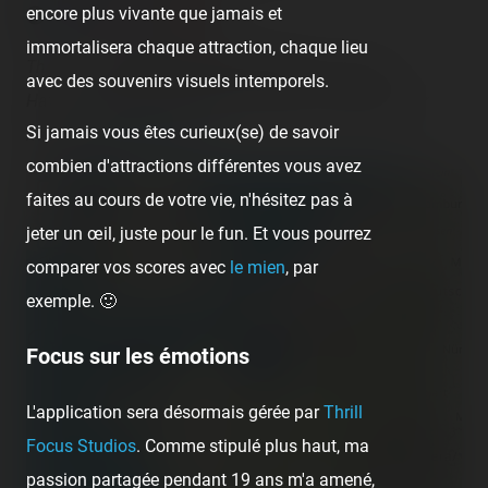
encore plus vivante que jamais et
immortalisera chaque attraction, chaque lieu
There are
4 operating roller coasters
in this park.
avec des souvenirs visuels intemporels.
Have you already rode them? Check and register your
Si jamais vous êtes curieux(se) de savoir
rides on
Coasterr1dd3n
.
combien d'attractions différentes vous avez
+
faites au cours de votre vie, n'hésitez pas à
−
jeter un œil, juste pour le fun. Et vous pourrez
comparer vos scores avec
le mien
, par
exemple. 🙂
Focus sur les émotions
L'application sera désormais gérée par
Thrill
Focus Studios
. Comme stipulé plus haut, ma
passion partagée pendant 19 ans m'a amené,