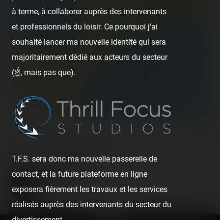
à terme, à collaborer auprès des intervenants
et professionnels du loisir. Ce pourquoi j'ai
souhaité lancer ma nouvelle identité qui sera
majoritairement dédié aux acteurs du secteur
(☝️, mais pas que).
300 km
200 mi
©
OpenStreetMap contributors
About the author
T.F.S. sera donc ma nouvelle passerelle de
contact, et la future plateforme en ligne
Coasterrider
exposera fièrement les travaux et les services
Fondateur
réalisés auprès des intervenants du secteur du
divertissement.