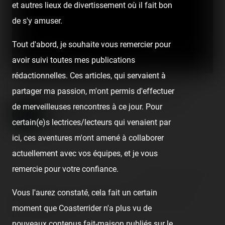
et autres lieux de divertissement où il fait bon
de s'y amuser.
Tout d'abord, je souhaite vous remercier pour
avoir suivi toutes mes publications
rédactionnelles. Ces articles, qui servaient à
partager ma passion, m'ont permis d'effectuer
Terrorific Night 2 (30 oct.
de merveilleuses rencontres à ce jour. Pour
2010)
certain(e)s lectrices/lecteurs qui venaient par
Published
16 years ago
by Coasterrider
ici, ces aventures m'ont amené à collaborer
actuellement avec vos équipes, et je vous
remercie pour votre confiance.
React
Comment
Vous l'aurez constaté, cela fait un certain
Aftermovie de la soirée Terrorific Nights 2 aux Walt
moment que Coasterrider n'a plus vu de
Disney Studios.
nouveaux contenus fait-maison publiés sur le