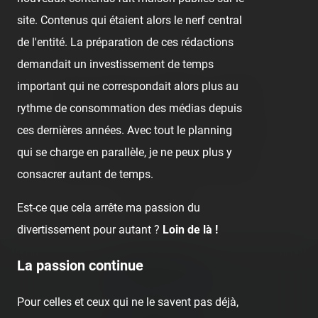
site. Contenus qui étaient alors le nerf central
de l'entité. La préparation de ces rédactions
demandait un investissement de temps
important qui ne correspondait alors plus au
👍
Like
😍
Love
😆
Haha
👏
Bravo
rythme de consommation des médias depuis
🥳
Fiesta
😮
Wow
😢
Sad
😠
Angry
ces dernières années. Avec tout le planning
qui se charge en parallèle, je ne peux plus y
🤮
Sick
❤️
Supportive
🙏
Thankful
consacrer autant de temps.
Est-ce que cela arrête ma passion du
Comment
divertissement pour autant ?
Loin de là !
Previous post:
La passion continue
‹ TERRORIFIC NIGHT 2
Pour celles et ceux qui ne le savent pas déjà,
Next post: