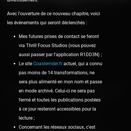
Coasterrider
Shortcut
Avec l'ouverture de ce nouveau chapitre, voici
les évènements qui seront déclenchés :
Fun experiences sharing
Home
from roller coasters, theme
Mes futures prises de contact se feront
Posts
parks, fairgrounds and
via Thrill Focus Studios (vous pouvez
Videos
entertainment enthusiasts.
aussi passer par l'application R1DD3N) ;
Reports
Le site
Coasterrider.fr
actuel, qui a connu
Instant pictures
pas moins de 14 transformations, ne
sera plus alimenté en mon nom et passe
About
Let's keep in touch
en mode archivé. Celui-ci ne sera pas
fermé et toutes les publications postées
The Coasterrider Team
Newsletter
à ce jour resteront accessibles pour la
Contact us
lecture ;
Acknowledgements
Concernant les réseaux sociaux, c'est