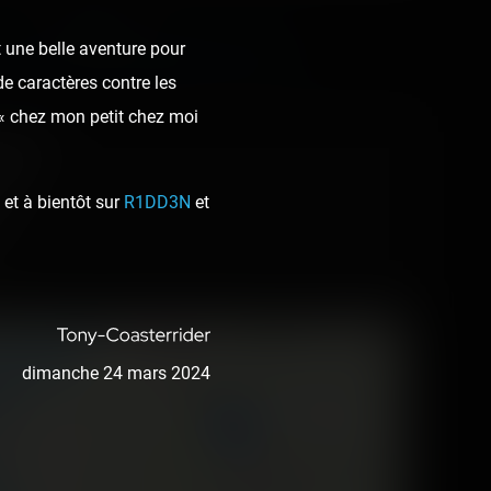
Next post:
 une belle aventure pour
OGES DE SAINT-GERMAIN-EN-LAYE ›
de caractères contre les
 « chez mon petit chez moi
ound
use
et à bientôt sur
R1DD3N
et
e
dimanche 24 mars 2024