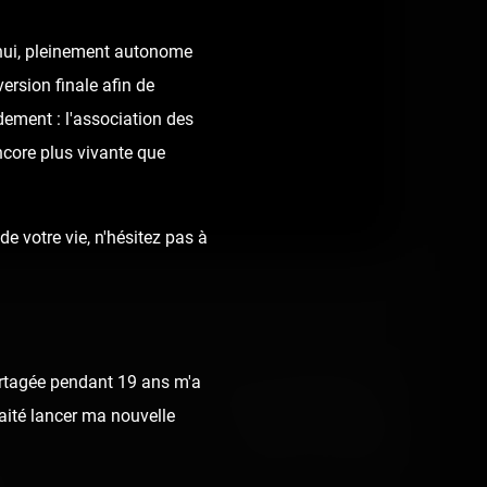
d'hui, pleinement autonome
ersion finale afin de
dement : l'association des
ncore plus vivante que
e votre vie, n'hésitez pas à
rtagée pendant 19 ans m'a
👍 31
😍 5
8
12
haité lancer ma nouvelle
React
Comment