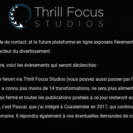
e de trouver le Super Railway fouler le sol des foires française
n de sécurité SVP), dévalez des descentes hautes de 14 mètres e
une bonne fluidité malgré l'âge du métier, qui a passé la cinqua
e de contact, et la future plateforme en ligne exposera fièrement
ecteur du divertissement.
s rapporter ces images !
re, voici les évènements qui seront déclenchés :
e feront via Thrill Focus Studios (vous pouvez aussi passer par 
👍 31
😍 5
8
12
i a connu pas moins de 14 transformations, ne sera plus alime
as fermé et toutes les publications postées à ce jour resteront ac
👏
Bravo
🥳
Fiesta
😮
Wow
😢
Sad
😠
Angry
🤮
S
c'est Pascal, que j'ai intégré à Coasterrider en 2017, qui continu
domaine. Il répondra également à vos éventuelles demandes de c
Comment