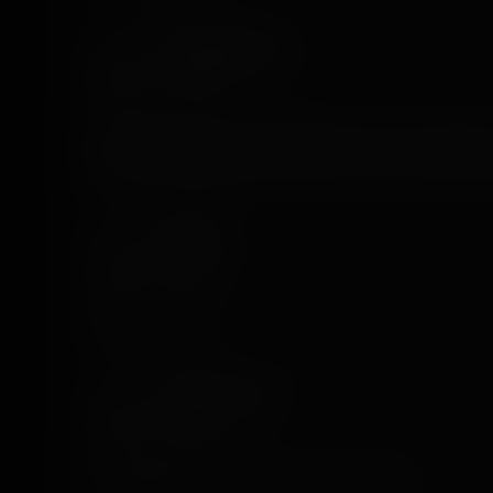
Théo Beauregard
7 years ago
La peur de ma vie la première fois que je l’ai fais 😂
l’airtime est tellement violent que j’ai cru que j’allais
Matt Clay
7 years ago
James Crossley
Lambert Jamers
7 years ago
Il a appartenu à Emile Laap des ses débuts