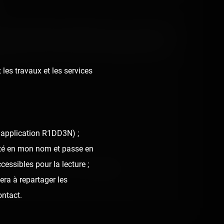
s.
t des spirales, et préparez-vous à vous lever du
ntaine. Eh oui, c'est un bon vieux pépé, mais qui
 les travaux et les services
l'application R1DD3N) ;
nté en mon nom et passe en
cessibles pour la lecture ;
ick
❤️
Supportive
🙏
Thankful
era à repartager les
ontact.