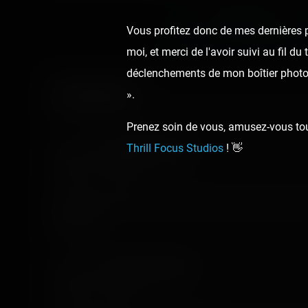
Previous post:
Vous profitez donc de mes dernières p
‹ FOIRE KERMESSE DE MULH
moi, et merci de l'avoir suivi au fil d
déclenchements de mon boîtier photo,
Comments
».
Prenez soin de vous, amusez-vous touj
Laurent Beauchamp
Thrill Focus Studios
! 👋
7 years ago
L'airtime en entrée de zone jaune est juste monstrueu
année. 👍
Yves Sanchez Bauer
7 years ago