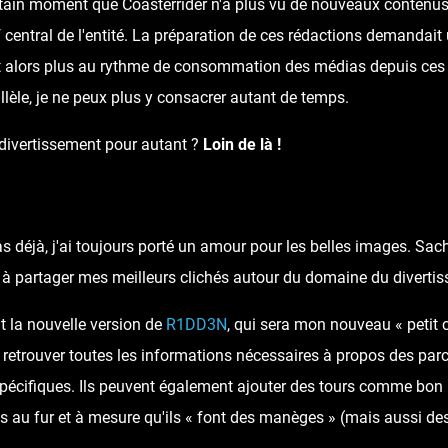
ertain moment que Coasterrider n'a plus vu de nouveaux contenus 
rf central de l'entité. La préparation de ces rédactions demandai
t alors plus au rythme de consommation des médias depuis ces 
llèle, je ne peux plus y consacrer autant de temps.
 divertissement pour autant ?
Loin de là !
as déjà, j'ai toujours porté un amour pour les belles images. Sa
ai à partager mes meilleurs clichés autour du domaine du diverti
t la nouvelle version de
R1DD3N
, qui sera mon nouveau « petit 
 retrouver toutes les informations nécessaires à propos des parcs
spécifiques. Ils peuvent également ajouter des tours comme bon 
 au fur et à mesure qu'ils « font des manèges » (mais aussi des