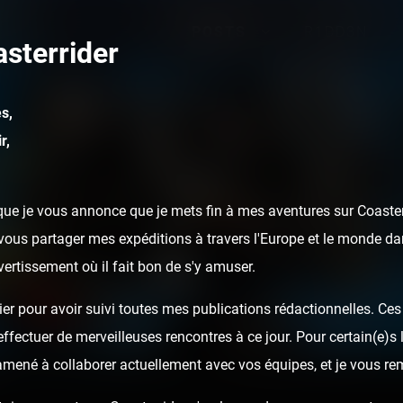
POSTS
R1DD3N
sterrider
s,
r,
ue je vous annonce que je mets fin à mes aventures sur Coasterr
ous partager mes expéditions à travers l'Europe et le monde dan
ivertissement où il fait bon de s'y amuser.
er pour avoir suivi toutes mes publications rédactionnelles. Ces a
fectuer de merveilleuses rencontres à ce jour. Pour certain(e)s l
 amené à collaborer actuellement avec vos équipes, et je vous re