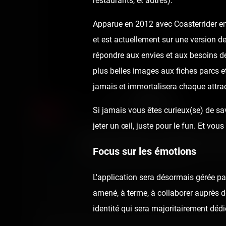
restaurants, et autres).
Apparue en 2012 avec Coasterrider en 
et est actuellement sur une version de
répondre aux envies et aux besoins de
plus belles images aux fiches parcs e
jamais et immortalisera chaque attrac
Si jamais vous êtes curieux(se) de sav
jeter un œil, juste pour le fun. Et v
Super Railway (Paillet) onr
Focus sur les émotions
Published
7 years ago
by Coasterrider
L'application sera désormais gérée p
amené, à terme, à collaborer auprès de
identité qui sera majoritairement dédi