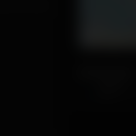
leur de ma vie...croyant m
300 km
200 mi
About the author
Coasterrider
Fondateur