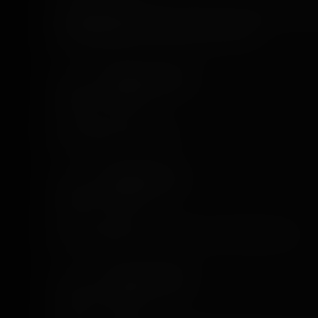
La première fois que je l est fait k avait 9 ans et la 
envoler😂merci pour cette super video👍
Thibaud Comparot
7 years ago
D’excellentes sensations
Sebastien Delrue
7 years ago
Ça me rappelle une attraction. Teddy Vandrisse ☺️
Leonardo Coppola
7 years ago