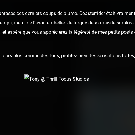
hrases ces derniers coups de plume. Coasterrider était vraiment
OUSE
FÊTE DES L
u temps, merci de l'avoir embellie. Je troque désormais le surplus 
 et espère que vous apprécierez la légèreté de mes petits posts
About this fairgr
Foire Kermesse de Mulho
ours plus comme des fous, profitez bien des sensations fortes, 
France - Mulhouse - Alsac
x ! Crédité à Nancy cette
+
−