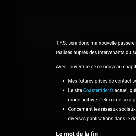
Rare modèle de coaster « monorail », on a de la chanc
Assis comme dans des bûches (et sans aucun maintie
siège grâce à des airtimes monstrueux ! Le tout dans 
reste dans la course ! 😉
T.F.S. sera donc ma nouvelle passerell
réalisés auprès des intervenants du s
Mille mercis aux forains pour m'avoir autorisé à vou
Avec l'ouverture de ce nouveau chapit
Mes futures prises de contact s
Le site
Coasterrider.fr
actuel, qu
mode archivé. Celui-ci ne sera p
👍
Like
😍
Love
😆
Haha
Concernant les réseaux sociaux, 
diverses publications dans le 
Le mot de la fin