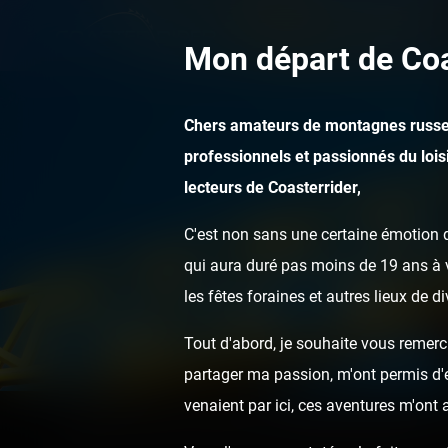
Mon départ de Coa
Chers amateurs de montagnes russe
professionnels et passionnés du loisi
lecteurs de Coasterrider,
C'est non sans une certaine émotion q
qui aura duré pas moins de 19 ans à v
les fêtes foraines et autres lieux de d
Tout d'abord, je souhaite vous remerci
partager ma passion, m'ont permis d'ef
venaient par ici, ces aventures m'ont
Home
Posts
Videos
Super Railway (Paillet) onride