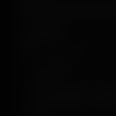
testé il y a longtemps à Strasbourg, heureux de voir qu
que les autorités n’ont pas imposé d’ajouter des harn
Mélodie Derotus
7 years ago
Il me fait plus peur que le Silver Star ...
Emy Snorri
7 years ago
Mélodie Derotus à ce point la ? Le sliver star 
suis jurer de ne jamais le faire... mais en oc
amis ne me laisserons plus le choix 😂😂 par co
je l adore