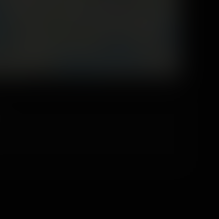
©
OpenStreetMap contributors