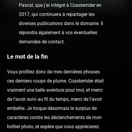
Pascal, que j'ai intégré à Coasterrider en
©
OpenStreetMap contributors
2017, qui continuera à repartager les
diverses publications dans le domaine. Il
About the author
répondra également à vos éventuelles
demandes de contact.
Coasterrider
Fondateur
Le mot de la fin
Vous profitez donc de mes dernières phrases
Coasterrider
Shortcut
ces derniers coups de plume. Coasterrider était
vraiment une belle aventure pour moi, et merci
Fun experiences sharing
Home
de l'avoir suivi au fil du temps, merci de l'avoir
from roller coasters, theme
Posts
embellie. Je troque désormais le surplus de
parks, fairgrounds and
Videos
caractères contre les déclenchements de mon
entertainment enthusiasts.
boîtier photo, et espère que vous apprécierez
Reports