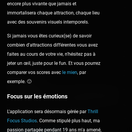
encore plus vivante que jamais et
immortalisera chaque attraction, chaque lieu
Comment
avec des souvenirs visuels intemporels.
Si jamais vous êtes curieux(se) de savoir
combien d'attractions différentes vous avez
faites au cours de votre vie, n'hésitez pas à
jeter un œil, juste pour le fun. Et vous pourrez
Nom/prénom
comparer vos scores avec
le mien
, par
exemple. 🙂
Email address
Nous vous demandons de fournir une véritable adresse e-mail
Focus sur les émotions
afin de pouvoir gérer votre propre commentaire ultérieurement.
L'application sera désormais gérée par
Thrill
Lien de votre site ou page personnelle
Focus Studios
. Comme stipulé plus haut, ma
Champ facultatif
passion partagée pendant 19 ans m'a amené,