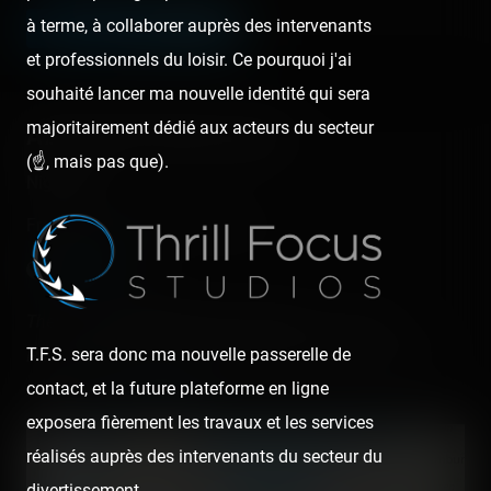
à terme, à collaborer auprès des intervenants
LEAVE A COMMENT
et professionnels du loisir. Ce pourquoi j'ai
souhaité lancer ma nouvelle identité qui sera
majoritairement dédié aux acteurs du secteur
About this theme park
(☝️, mais pas que).
Nigloland
France - Dolancourt - Grand Est
There are
8 operating roller coasters
in this park.
T.F.S. sera donc ma nouvelle passerelle de
Have you already rode them? Check and register your
contact, et la future plateforme en ligne
rides on
Coasterr1dd3n
.
exposera fièrement les travaux et les services
+
réalisés auprès des intervenants du secteur du
−
divertissement.