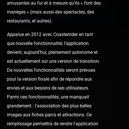
amusantes au fur et à mesure qu'ils « font des
Next post:
manèges » (mais aussi des spectacles, des
JOYEUX ANNIVERSAIRE, SILVER MOUNTAIN ! 🎂 ›
restaurants, et autres).
Apparue en 2012 avec Coasterrider en tant
Comments
que nouvelle fonctionnalité, l'application
devient, aujourd'hui, pleinement autonome et
est actuellement sur une version de transition.
Ju GForce
De nouvelles fonctionnalités seront prévues
4 years ago
pour la version finale afin de répondre aux
Super vidéo Tony et très content d'avoir pu participer à
envies et aux besoins de ses utilisateurs.
cette expérience.
Parmi ces fonctionnalités, une manquait
Ca ne se voit pas qu'il tabasse. D'ailleurs, il est plus
grandement : l'association des plus belles
agréable avec les lumières allumées, on peut mieux
images aux fiches parcs et attractions. Ce
anticiper les différents virages.
remplissage permettra de rendre l'application