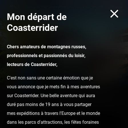
Mon départ de
Coasterrider
Chers amateurs de montagnes russes,
professionnels et passionnés du loisir,
lecteurs de Coasterrider,
Kumba - Busch Gardens Tampa
C'est non sans une certaine émotion que je
vous annonce que je mets fin à mes aventures
sur Coasterrider. Une belle aventure qui aura
Home
Posts
Videos
Spatiale Expérience onride (lights
duré pas moins de 19 ans à vous partager
on) - Nigloland
mes expéditions à travers l'Europe et le monde
dans les parcs d'attractions, les fêtes foraines