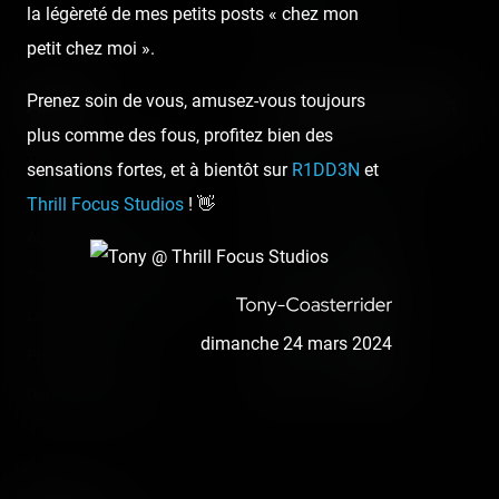
la légèreté de mes petits posts « chez mon
Instant pictures
petit chez moi ».
Prenez soin de vous, amusez-vous toujours
About
Let's keep in touch
plus comme des fous, profitez bien des
The Coasterrider Team
Newsletter
sensations fortes, et à bientôt sur
R1DD3N
et
Contact us
Thrill Focus Studios
! 👋
Acknowledgements
The Coasterrider Museum
Legal information
dimanche 24 mars 2024
Privacy policy
Dark/light mode