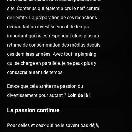
Si vous n'avez jamais su anticiper la trajectoire de la
site. Contenus qui étaient alors le nerf central
Spatiale Expérience à Nigloland, nous vous en donnons
de l'entité. La préparation de ces rédactions
maintenant l'occasion grâce à notre caméra onride fixée
demandait un investissement de temps
au train + les lumières de service allumées pour bien voir
important qui ne correspondait alors plus au
ce qu'il se passe à l'intérieur du building contenant
rythme de consommation des médias depuis
l'attraction.
ces dernières années. Avec tout le planning
qui se charge en parallèle, je ne peux plus y
En bonus : la bande-son originale a été remplacée par
consacrer autant de temps.
celle du Nigloshow à l'occasion de la soirée privatisée
Est-ce que cela arrête ma passion du
organisée par Coastertube et EDBattraction le 4 juin
divertissement pour autant ?
Loin de là !
2022.
La passion continue
Avec l'aimable autorisation de la direction de Nigloland ;
mille mercis à Kévin, Francis et Maxime pour nous avoir
Pour celles et ceux qui ne le savent pas déjà,