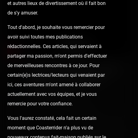
et autres lieux de divertissement où il fait bon
de s'y amuser.
Tout d'abord, je souhaite vous remercier pour
avoir suivi toutes mes publications
rédactionnelles. Ces articles, qui servaient à
partager ma passion, m'ont permis d'effectuer
de merveilleuses rencontres à ce jour. Pour
Spatiale Expérience onride
certain(e)s lectrices/lecteurs qui venaient par
(lights on) - Nigloland
ici, ces aventures m'ont amené à collaborer
Nigloshow Expérience
actuellement avec vos équipes, et je vous
Published
4 years ago
by Coasterrider
remercie pour votre confiance.
😍 4
👍 1
😆 1
😢 1
1
Vous l'aurez constaté, cela fait un certain
moment que Coasterrider n'a plus vu de
React
Comment
nouveaux contenus fait-maison publiés sur le