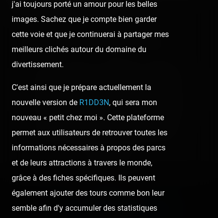
permis de réaliser ce tournage !
j'ai toujours porté un amour pour les belles
images. Sachez que je compte bien garder
cette voie et que je continuerai à partager mes
😍 4
👍 1
😆 1
😢 1
1
meilleurs clichés autour du domaine du
divertissement.
👍
Like
😍
Love
😆
Haha
👏
Bravo
C'est ainsi que je prépare actuellement la
nouvelle version de
R1DD3N
, qui sera mon
🥳
Fiesta
😮
Wow
😢
Sad
😠
Angry
nouveau « petit chez moi ». Cette plateforme
🤮
Sick
❤️
Supportive
🙏
Thankful
permet aux utilisateurs de retrouver toutes les
informations nécessaires à propos des parcs
Comment
et de leurs attractions à travers le monde,
grâce à des fiches spécifiques. Ils peuvent
également ajouter des tours comme bon leur
Previous post:
semble afin d'y accumuler des statistiques
‹ JET STAR (MONTALETANG) ONRIDE