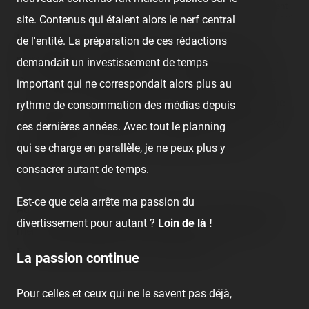
React
Comment
site. Contenus qui étaient alors le nerf central
Le 02 juin 2007, pendant qu'on était tous à l'avant-
de l'entité. La préparation de ces rédactions
première des Toon Studios car on voulait tous faire du
demandait un investissement de temps
Crush, était diffusée sur France 3 l'émission régionale
important qui ne correspondait alors plus au
« La vie d'ici » (pour l'Ile-de-France seulement) avec une
rythme de consommation des médias depuis
spéciale parcs d'attractions (notamment Disney). Merci
ces dernières années. Avec tout le planning
Maman d'avoir fait penser à enregistrer ce super
qui se charge en parallèle, je ne peux plus y
documentaire !
consacrer autant de temps.
Est-ce que cela arrête ma passion du
Au programme de cette émission de 50 minutes quand
divertissement pour autant ?
Loin de là !
même, visites des plus grands parcs d'attractions de
France allant d'Astérix à France Miniature.
La passion continue
Pour celles et ceux qui ne le savent pas déjà,