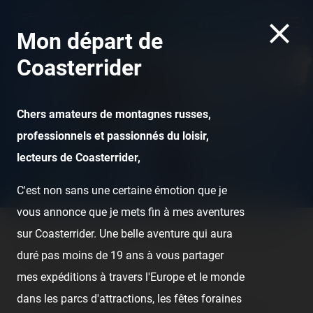
Mon départ de
Coasterrider
Chers amateurs de montagnes russes,
professionnels et passionnés du loisir,
lecteurs de Coasterrider,
Shambhala - PortAventura World
C'est non sans une certaine émotion que je
vous annonce que je mets fin à mes aventures
sur Coasterrider. Une belle aventure qui aura
Home
Posts
Videos
La vie d'ici [Ile-de-France] : Spéciale
duré pas moins de 19 ans à vous partager
parcs d'attractions !
mes expéditions à travers l'Europe et le monde
dans les parcs d'attractions, les fêtes foraines