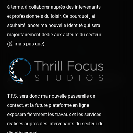
Coasterrider
Shortcut
à terme, à collaborer auprès des intervenants
Fun experiences sharing
Home
et professionnels du loisir. Ce pourquoi j'ai
from roller coasters, theme
souhaité lancer ma nouvelle identité qui sera
Posts
parks, fairgrounds and
majoritairement dédié aux acteurs du secteur
Videos
entertainment enthusiasts.
(☝️, mais pas que).
Reports
Instant pictures
About
Let's keep in touch
The Coasterrider Team
T.F.S. sera donc ma nouvelle passerelle de
Newsletter
Contact us
contact, et la future plateforme en ligne
exposera fièrement les travaux et les services
Acknowledgements
réalisés auprès des intervenants du secteur du
The Coasterrider Museum
divertissement.