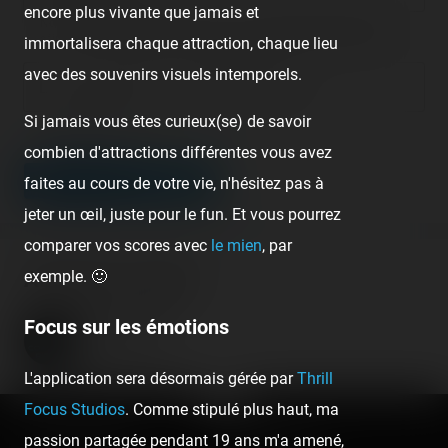
encore plus vivante que jamais et
Nous vous demandons de fournir une véritable adresse e-mail
afin de pouvoir gérer votre propre commentaire ultérieurement.
immortalisera chaque attraction, chaque lieu
avec des souvenirs visuels intemporels.
Lien de votre site ou page personnelle
Si jamais vous êtes curieux(se) de savoir
Champ facultatif
combien d'attractions différentes vous avez
LEAVE A COMMENT
faites au cours de votre vie, n'hésitez pas à
jeter un œil, juste pour le fun. Et vous pourrez
comparer vos scores avec
le mien
, par
exemple. 🙂
About the author
Coasterrider
Focus sur les émotions
Fondateur
L'application sera désormais gérée par
Thrill
Focus Studios
. Comme stipulé plus haut, ma
passion partagée pendant 19 ans m'a amené,