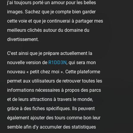
j'ai toujours porté un amour pour les belles
images. Sachez que je compte bien garder
👍
Like
😍
Love
😆
Haha
👏
Bravo
cette voie et que je continuerai à partager mes
meilleurs clichés autour du domaine du
🥳
Fiesta
😮
Wow
😢
Sad
😠
Angry
divertissement.
🤮
Sick
❤️
Supportive
🙏
Thankful
C'est ainsi que je prépare actuellement la
nouvelle version de
R1DD3N
, qui sera mon
Comment
nouveau « petit chez moi ». Cette plateforme
permet aux utilisateurs de retrouver toutes les
informations nécessaires à propos des parcs
Previous post:
et de leurs attractions à travers le monde,
‹ COUCHER DE SOLEIL SUR CASEY JR.
grâce à des fiches spécifiques. Ils peuvent
Next post:
également ajouter des tours comme bon leur
LA VIE D'ICI… EN ILE-DE-FRANCE ›
semble afin d'y accumuler des statistiques