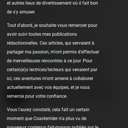
Une vidéo DivX nécessitant le plug-in DivX Web
et autres lieux de divertissement où il fait bon
Player est placée ici.
de s'y amuser.
Votre appareil ne semble pas disposer de ce
Tout d'abord, je souhaite vous remercier pour
plug-in.
avoir suivi toutes mes publications
Essayez l'une des solutions suivantes :
rédactionnelles. Ces articles, qui servaient à
Visualisez la vidéo directement
partager ma passion, m'ont permis d'effectuer
Téléchargez
et installez le plug-in pour
de merveilleuses rencontres à ce jour. Pour
voir directement la vidéo sur cette page
certain(e)s lectrices/lecteurs qui venaient par
(un redémarrage du navigateur peut être
ici, ces aventures m'ont amené à collaborer
nécessaire)
La vie d'ici [Ile-de-France] :
actuellement avec vos équipes, et je vous
Spéciale parcs d'attractions !
remercie pour votre confiance.
Published
19 years ago
by Coasterrider
Vous l'aurez constaté, cela fait un certain
moment que Coasterrider n'a plus vu de
nouveaux contenus fait-maison publiés sur le