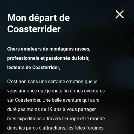
Mon départ de
Coasterrider
Chers amateurs de montagnes russes,
professionnels et passionnés du loisir,
lecteurs de Coasterrider,
Incredible Hulk - Universal's Islands of Adventure
C'est non sans une certaine émotion que je
vous annonce que je mets fin à mes aventures
sur Coasterrider. Une belle aventure qui aura
Home
Posts
Videos
Coasterrider en prime time sur M6
duré pas moins de 19 ans à vous partager
mes expéditions à travers l'Europe et le monde
dans les parcs d'attractions, les fêtes foraines