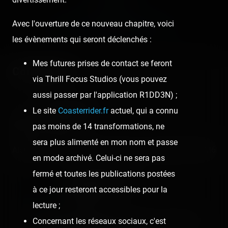
Next post:
Avec l'ouverture de ce nouveau chapitre, voici
ELECTRONIC - LANCEHUTCH ›
les évènements qui seront déclenchés :
Mes futures prises de contact se feront
Comments
via Thrill Focus Studios (vous pouvez
aussi passer par l'application R1DD3N) ;
Claire Gaugué
Le site
Coasterrider.fr
actuel, qui a connu
pas moins de 14 transformations, ne
6 years ago
sera plus alimenté en mon nom et passe
Alors Dell tu nous avais pas dis que vous passiez sur M6
en mode archivé. Celui-ci ne sera pas
fermé et toutes les publications postées
Coasterrider Team
à ce jour resteront accessibles pour la
6 years ago
lecture ;
Concernant les réseaux sociaux, c'est
Claire Gaugué même pas elle en a fait la pub !