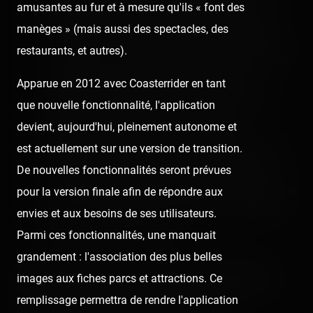
amusantes au fur et à mesure qu'ils « font des
nous étions en week-end dans la région, le parc
manèges » (mais aussi des spectacles, des
était prévu dans le programme. S'il était dénué de
restaurants, et autres).
« manèges », on serait tout autant passé ne serait-
ce que pour se détendre auprès de la nature.
Apparue en 2012 avec Coasterrider en tant
Maintenant, c'est à nuancer : la phrase n'est pas
que nouvelle fonctionnalité, l'application
complètement fausse, car les attractions
devient, aujourd'hui, pleinement autonome et
augmentent notre envie de venir dans les parcs, et
est actuellement sur une version de transition.
il fallait bien mettre en contexte le sujet de notre
De nouvelles fonctionnalités seront prévues
venue. Nous avons aimé nous rendre à Thoiry, Pairi
pour la version finale afin de répondre aux
Daiza… et même le Puy du Fou, qui sont des lieux
envies et aux besoins de ses utilisateurs.
dénués de « manèges », non ?
Parmi ces fonctionnalités, une manquait
grandement : l'association des plus belles
Vous pouvez retrouver d'autres détails concernant ce
images aux fiches parcs et attractions. Ce
reportage ainsi que les articles sur la visite en lisant la
remplissage permettra de rendre l'application
publication rédigée un peu avant la diffusion :