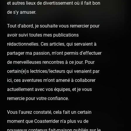
et autres lieux de divertissement où il fait bon
de s'y amuser.
Tout d'abord, je souhaite vous remercier pour
avoir suivi toutes mes publications
rédactionnelles. Ces articles, qui servaient à
partager ma passion, m'ont permis d'effectuer
Coasterrider en prime time
de merveilleuses rencontres à ce jour. Pour
sur M6
certain(e)s lectrices/lecteurs qui venaient par
Published
6 years ago
by Coasterrider
ici, ces aventures m'ont amené à collaborer
actuellement avec vos équipes, et je vous
👍 23
😍 3
6
2
remercie pour votre confiance.
React
Comment
Vous l'aurez constaté, cela fait un certain
C'était à l'été 2019 : l'équipe de Coasterrider avait eu
moment que Coasterrider n'a plus vu de
droit à sa petite heure de gloire en passant sur les écrans
nouveaux contenus fait-maison publiés sur le