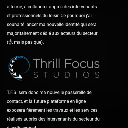
à terme, à collaborer auprès des intervenants
et professionnels du loisir. Ce pourquoi j'ai
👍 23
😍 3
6
2
souhaité lancer ma nouvelle identité qui sera
majoritairement dédié aux acteurs du secteur
(☝️, mais pas que).
👍
Like
😍
Love
😆
Haha
👏
Bravo
🥳
Fiesta
😮
Wow
😢
Sad
😠
Angry
🤮
Sick
❤️
Supportive
🙏
Thankful
Comment
T.F.S. sera donc ma nouvelle passerelle de
contact, et la future plateforme en ligne
exposera fièrement les travaux et les services
Previous post:
réalisés auprès des intervenants du secteur du
‹ ANNONCE
divertissement.