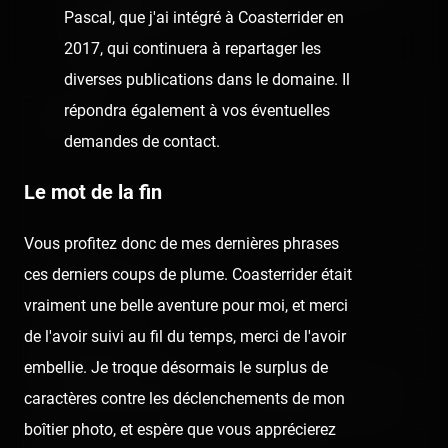
Pascal, que j'ai intégré à Coasterrider en
Dell Fine tu me déçois... 😜😂
2017, qui continuera à repartager les
🖊️ Pascal
diverses publications dans le domaine. Il
répondra également à vos éventuelles
Comment
demandes de contact.
Le mot de la fin
Vous profitez donc de mes dernières phrases
ces derniers coups de plume. Coasterrider était
Nom/prénom
vraiment une belle aventure pour moi, et merci
de l'avoir suivi au fil du temps, merci de l'avoir
Email address
embellie. Je troque désormais le surplus de
Nous vous demandons de fournir une véritable adresse e-mail
caractères contre les déclenchements de mon
afin de pouvoir gérer votre propre commentaire ultérieurement.
boîtier photo, et espère que vous apprécierez