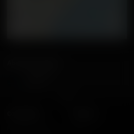
300 km
200 mi
©
OpenStreetMap contributors
About the author
Coasterrider
Fondateur
Coasterrider
Shortcut
Fun experiences sharing
Home