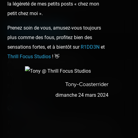
Lien de votre site ou page personnelle
la légèreté de mes petits posts « chez mon
petit chez moi ».
Champ facultatif
Prenez soin de vous, amusez-vous toujours
LEAVE A COMMENT
plus comme des fous, profitez bien des
sensations fortes, et à bientôt sur
R1DD3N
et
Thrill Focus Studios
! 👋
About this theme park
Le Pal
France - Saint-Pourçain-sur-Besbre - Auvergne-Rhône-
dimanche 24 mars 2024
Alpes
There are
5 operating roller coasters
in this park.
Have you already rode them? Check and register your