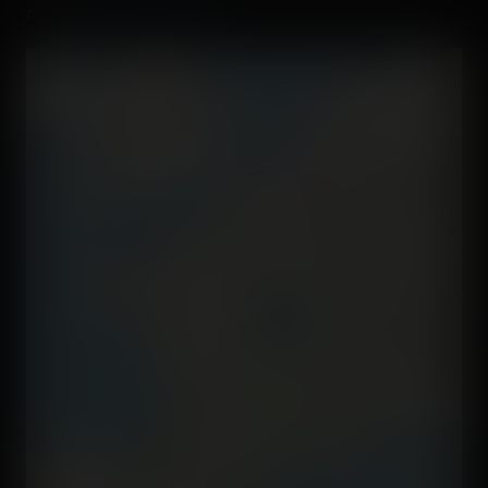
rides on
Coasterr1dd3n
.
+
−