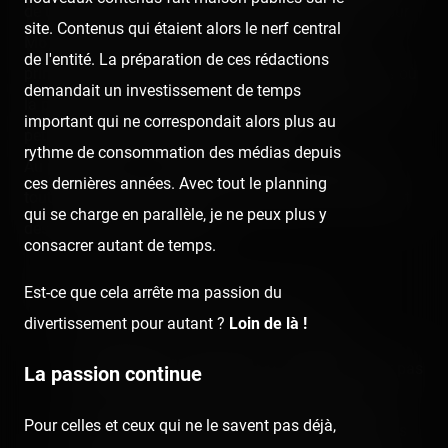
de télévision des français dans le reportage Capital sur
site. Contenus qui étaient alors le nerf central
M6 le soir du 21 juillet. Une émission consacrée
de l'entité. La préparation de ces rédactions
principalement aux parcs animaliers en France, mais où
demandait un investissement de temps
la parenthèse "coasters fans" aura été dédiée à notre
important qui ne correspondait alors plus au
petite équipe en visite au Pal en avril 2019.
rythme de consommation des médias depuis
Au programme : du Yukon Quad, des « influenceurs »
ces dernières années. Avec tout le planning
tout autant ravis de rencontrer les espèces animales, et
qui se charge en parallèle, je ne peux plus y
des belles images souvenirs.
consacrer autant de temps.
Permettons-nous de rajouter quelques notes :
Est-ce que cela arrête ma passion du
divertissement pour autant ?
Loin de là !
Les journalistes aiment bien nous appeler
« influenceurs » mais ce nom ne nous convient pas
La passion continue
du tout. Si le reportage n'avait pas eu lieu, nous
Pour celles et ceux qui ne le savent pas déjà,
aurions tout autant profité du Pal, les contraintes