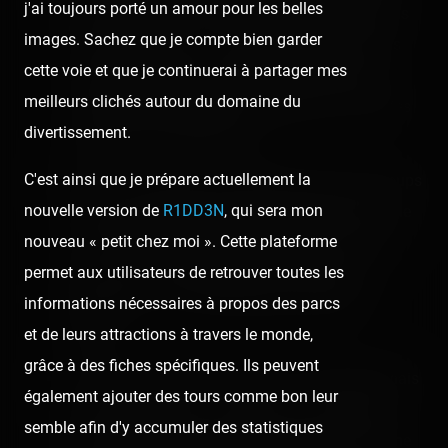
j'ai toujours porté un amour pour les belles
de tournage en moins. Nous nous qualifions plus
images. Sachez que je compte bien garder
comme « testeurs » à la limite, mais ce qui nous
cette voie et que je continuerai à partager mes
correspond le mieux, c'est surtout qu'on adore
meilleurs clichés autour du domaine du
« partager nos souvenirs et expériences de visites
divertissement.
des lieux de divertissement. »
C'est ainsi que je prépare actuellement la
Non, le Yukon Quad ne passe PAS devant les loups
nouvelle version de
R1DD3N
, qui sera mon
comme on pourrait vous le faire croire. Ceux-ci ne
nouveau « petit chez moi ». Cette plateforme
sont, certes, pas très loin de l'attraction, mais en
permet aux utilisateurs de retrouver toutes les
aucun cas, ni les passagers, ni les animaux
informations nécessaires à propos des parcs
peuvent se voir, ni subir de telles nuisances
et de leurs attractions à travers le monde,
sonores.
grâce à des fiches spécifiques. Ils peuvent
« Sans les manèges, ces jeunes ne seraient jamais
également ajouter des tours comme bon leur
venus dans ce parc. » Eh bien, si : nous aimons
semble afin d'y accumuler des statistiques
autant les animaux que les attractions, et comme