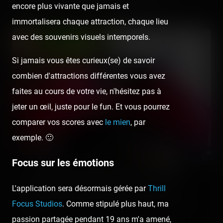
encore plus vivante que jamais et
immortalisera chaque attraction, chaque lieu
avec des souvenirs visuels intemporels.
Si jamais vous êtes curieux(se) de savoir
combien d'attractions différentes vous avez
faites au cours de votre vie, n'hésitez pas à
jeter un œil, juste pour le fun. Et vous pourrez
comparer vos scores avec
le mien
, par
exemple. 🙂
Focus sur les émotions
Le PAL dans Capital sur M6 (21/07/2019)
L'application sera désormais gérée par
Thrill
Fin avril, toute notre équipe visitait (et découvrait) le parc
Focus Studios
. Comme stipulé plus haut, ma
animalier et de loisirs du PAL. L'équipe de tournage de M6 nous
avait…
passion partagée pendant 19 ans m'a amené,