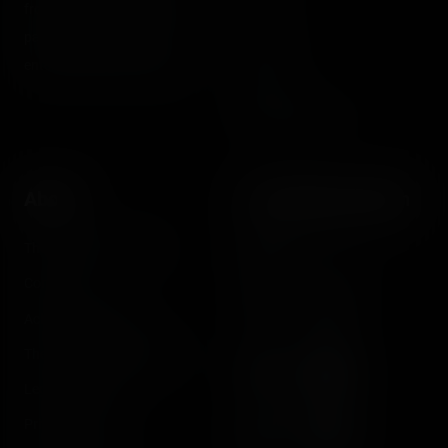
from roller coasters, theme
Posts
parks, fairgrounds and
Videos
entertainment enthusiasts.
Reports
Instant pictures
About
Let's keep in touch
The Coasterrider Team
Newsletter
Contact us
Acknowledgements
The Coasterrider Museum
Legal information
Privacy policy