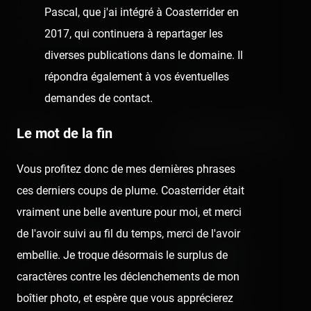
from roller coasters, theme
Posts
Pascal, que j'ai intégré à Coasterrider en
parks, fairgrounds and
Videos
2017, qui continuera à repartager les
entertainment enthusiasts.
diverses publications dans le domaine. Il
Reports
répondra également à vos éventuelles
Instant pictures
demandes de contact.
Le mot de la fin
About
Let's keep in touch
Vous profitez donc de mes dernières phrases
The Coasterrider Team
Newsletter
ces derniers coups de plume. Coasterrider était
Contact us
vraiment une belle aventure pour moi, et merci
Acknowledgements
de l'avoir suivi au fil du temps, merci de l'avoir
The Coasterrider Museum
embellie. Je troque désormais le surplus de
Legal information
caractères contre les déclenchements de mon
Privacy policy
boîtier photo, et espère que vous apprécierez