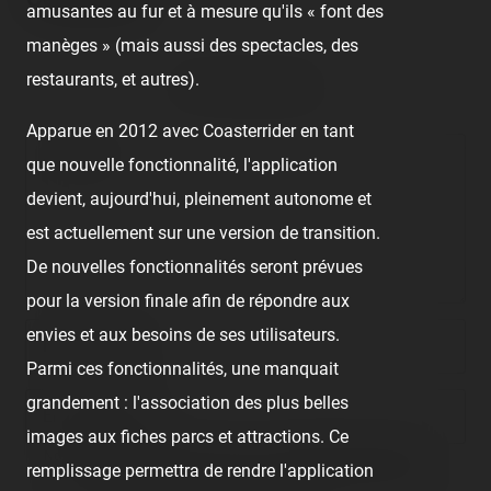
amusantes au fur et à mesure qu'ils « font des
manèges » (mais aussi des spectacles, des
restaurants, et autres).
No comment posted.
Apparue en 2012 avec Coasterrider en tant
Comment
que nouvelle fonctionnalité, l'application
devient, aujourd'hui, pleinement autonome et
est actuellement sur une version de transition.
De nouvelles fonctionnalités seront prévues
pour la version finale afin de répondre aux
envies et aux besoins de ses utilisateurs.
Nom/prénom
Parmi ces fonctionnalités, une manquait
grandement : l'association des plus belles
Email address
images aux fiches parcs et attractions. Ce
Nous vous demandons de fournir une véritable adresse e-mail
remplissage permettra de rendre l'application
afin de pouvoir gérer votre propre commentaire ultérieurement.