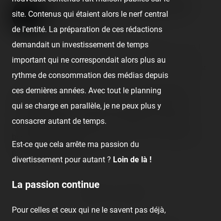
Parc Astérix — 7 août 2020
site. Contenus qui étaient alors le nerf central
Published
6 years ago
by Coasterrider
de l'entité. La préparation de ces rédactions
demandait un investissement de temps
👍 36
😍 1
1
important qui ne correspondait alors plus au
React
Comment
rythme de consommation des médias depuis
ces dernières années. Avec tout le planning
C'est (presque !) au complet qu'on se retrouve enfin à
qui se charge en parallèle, je ne peux plus y
nouveau dans un parc ! 😍 Et c'est dans les allées du
consacrer autant de temps.
Parc Astérix que nous flânons aujourd'hui. C'est une
bonne petite journée qui s'annonce, sous un temps qui
Est-ce que cela arrête ma passion du
promet d'être caniculaire ! ☀️
divertissement pour autant ?
Loin de là !
La passion continue
👍 36
😍 1
1
Pour celles et ceux qui ne le savent pas déjà,