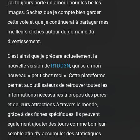
j'ai toujours porté un amour pour les belles
👍
Like
😍
Love
😆
Haha
👏
Bravo
images. Sachez que je compte bien garder
🥳
Fiesta
😮
Wow
😢
Sad
😠
Angry
cette voie et que je continuerai à partager mes
meilleurs clichés autour du domaine du
🤮
Sick
❤️
Supportive
🙏
Thankful
divertissement.
Comment
C'est ainsi que je prépare actuellement la
nouvelle version de
R1DD3N
, qui sera mon
nouveau « petit chez moi ». Cette plateforme
Previous post:
permet aux utilisateurs de retrouver toutes les
‹ CONFÉRENCE DE PRESSE DU PUY DU FOU
informations nécessaires à propos des parcs
Next post:
et de leurs attractions à travers le monde,
IL FAIT BON VIVRE AU PARC DE LA VALLÉE ›
grâce à des fiches spécifiques. Ils peuvent
également ajouter des tours comme bon leur
semble afin d'y accumuler des statistiques
Comments