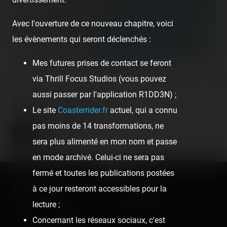
300 km
Avec l'ouverture de ce nouveau chapitre, voici
200 mi
les évènements qui seront déclenchés :
©
OpenStreetMap contributors
Mes futures prises de contact se feront
via Thrill Focus Studios (vous pouvez
aussi passer par l'application R1DD3N) ;
About the author
Le site
Coasterrider.fr
actuel, qui a connu
Coasterrider
pas moins de 14 transformations, ne
sera plus alimenté en mon nom et passe
Fondateur
en mode archivé. Celui-ci ne sera pas
fermé et toutes les publications postées
Coasterrider
Shortcut
à ce jour resteront accessibles pour la
lecture ;
Fun experiences sharing
Home
Concernant les réseaux sociaux, c'est