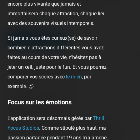
encore plus vivante que jamais et
Lien de votre site ou page personnelle
immortalisera chaque attraction, chaque lieu
Champ facultatif
avec des souvenirs visuels intemporels.
Si jamais vous êtes curieux(se) de savoir
LEAVE A COMMENT
combien d'attractions différentes vous avez
faites au cours de votre vie, n'hésitez pas à
jeter un œil, juste pour le fun. Et vous pourrez
About this theme park
comparer vos scores avec
le mien
, par
Parc Astérix
exemple. 🙂
France - Plailly - Hauts-de-France
Focus sur les émotions
L'application sera désormais gérée par
Thrill
There are
10 operating roller coasters
in this park.
Focus Studios
. Comme stipulé plus haut, ma
Have you already rode them? Check and register your
passion partagée pendant 19 ans m'a amené,