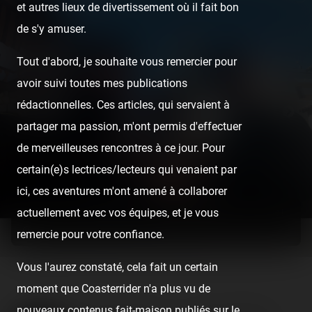
et autres lieux de divertissement où il fait bon
de s'y amuser.
Tout d'abord, je souhaite vous remercier pour
avoir suivi toutes mes publications
rédactionnelles. Ces articles, qui servaient à
partager ma passion, m'ont permis d'effectuer
de merveilleuses rencontres à ce jour. Pour
certain(e)s lectrices/lecteurs qui venaient par
ici, ces aventures m'ont amené à collaborer
actuellement avec vos équipes, et je vous
Ça faisait longtemps qu'on n'avait pas fait de parc ensemble !
😜
remercie pour votre confiance.
Vous l'aurez constaté, cela fait un certain
moment que Coasterrider n'a plus vu de
nouveaux contenus fait-maison publiés sur le