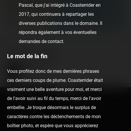
Pascal, que j'ai intégré à Coasterrider en
300 km
200 mi
2017, qui continuera à repartager les
diverses publications dans le domaine. Il
©
OpenStreetMap contributors
répondra également à vos éventuelles
demandes de contact.
About the author
Le mot de la fin
Coasterrider
Vous profitez donc de mes dernières phrases
Fondateur
ces derniers coups de plume. Coasterrider était
vraiment une belle aventure pour moi, et merci
de l'avoir suivi au fil du temps, merci de l'avoir
Coasterrider
Shortcut
embellie. Je troque désormais le surplus de
caractères contre les déclenchements de mon
Fun experiences sharing
Home
boîtier photo, et espère que vous apprécierez
from roller coasters, theme
Posts