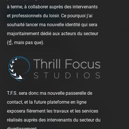
à terme, à collaborer auprès des intervenants
LEAVE A COMMENT
et professionnels du loisir. Ce pourquoi j'ai
souhaité lancer ma nouvelle identité qui sera
majoritairement dédié aux acteurs du secteur
(☝️, mais pas que).
About these places
Disneyland Paris - Disneyland Park
France - Marne la Vallée - Île-de-France
T.F.S. sera donc ma nouvelle passerelle de
contact, et la future plateforme en ligne
There are
4 operating roller coasters
in this park.
exposera fièrement les travaux et les services
Have you already rode them? Check and register your
réalisés auprès des intervenants du secteur du
rides on
Coasterr1dd3n
.
divertissement.