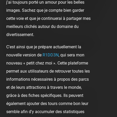
j'ai toujours porté un amour pour les belles
souvenirs plus riches. C'est cette source essentielle qui
images. Sachez que je compte bien garder
nous permet de nous réunir et de profiter entre nous,
cette voie et que je continuerai à partager mes
entre amis, des meilleurs moments à vivre dans les
meilleurs clichés autour du domaine du
parcs d'attractions ! 😍
divertissement.
Merci à vous Camille, Philippe, Samy, Alex, Énéa,
François et Carine pour cette folle journée passée à
C'est ainsi que je prépare actuellement la
Disneyland Paris, c'était vraiment dingue ! 🥰
nouvelle version de
R1DD3N
, qui sera mon
nouveau « petit chez moi ». Cette plateforme
permet aux utilisateurs de retrouver toutes les
😍 1
👏 1
👍 1
informations nécessaires à propos des parcs
et de leurs attractions à travers le monde,
👍
Like
😍
Love
😆
Haha
👏
Bravo
grâce à des fiches spécifiques. Ils peuvent
également ajouter des tours comme bon leur
🥳
Fiesta
😮
Wow
😢
Sad
😠
Angry
semble afin d'y accumuler des statistiques