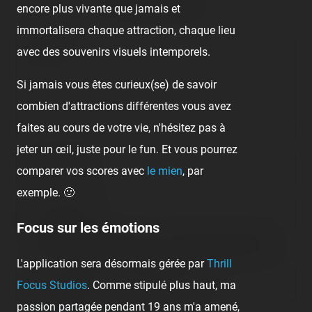
No comment posted.
encore plus vivante que jamais et
immortalisera chaque attraction, chaque lieu
Comment
avec des souvenirs visuels intemporels.
Si jamais vous êtes curieux(se) de savoir
combien d'attractions différentes vous avez
faites au cours de votre vie, n'hésitez pas à
jeter un œil, juste pour le fun. Et vous pourrez
Nom/prénom
comparer vos scores avec
le mien
, par
exemple. 🙂
Email address
Focus sur les émotions
Nous vous demandons de fournir une véritable adresse e-mail
afin de pouvoir gérer votre propre commentaire ultérieurement.
L'application sera désormais gérée par
Thrill
Lien de votre site ou page personnelle
Focus Studios
. Comme stipulé plus haut, ma
passion partagée pendant 19 ans m'a amené,
Champ facultatif