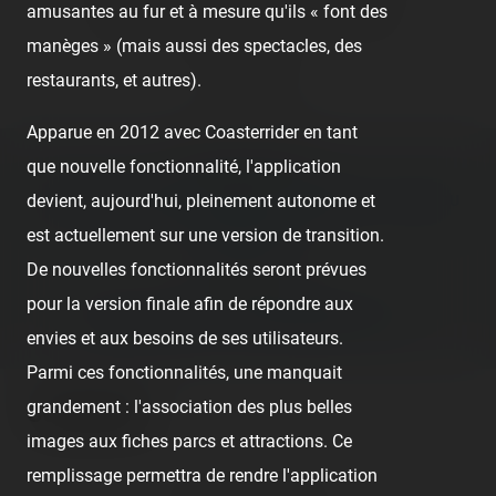
amusantes au fur et à mesure qu'ils « font des
🤮
Sick
❤️
Supportive
🙏
Thankful
manèges » (mais aussi des spectacles, des
restaurants, et autres).
Comment
Apparue en 2012 avec Coasterrider en tant
Previous post:
que nouvelle fonctionnalité, l'application
devient, aujourd'hui, pleinement autonome et
‹ KING (KARL VANCRAEYENEST) ONRIDE - FOIRE DU
est actuellement sur une version de transition.
TRÔNE 2022
De nouvelles fonctionnalités seront prévues
Next post:
pour la version finale afin de répondre aux
ODET LOISIRS — 27 SEPTEMBRE 2020 ›
envies et aux besoins de ses utilisateurs.
Parmi ces fonctionnalités, une manquait
grandement : l'association des plus belles
Comments
images aux fiches parcs et attractions. Ce
remplissage permettra de rendre l'application