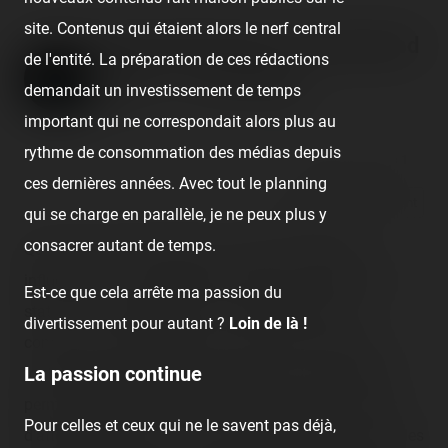
site. Contenus qui étaient alors le nerf central
Disneyland Paris - Disneyland
de l'entité. La préparation de ces rédactions
Park — 7 mai 2022
demandait un investissement de temps
Published
4 years ago
by Coasterrider
important qui ne correspondait alors plus au
rythme de consommation des médias depuis
😍 1
👏 1
👍 1
ces dernières années. Avec tout le planning
React
Comment
qui se charge en parallèle, je ne peux plus y
consacrer autant de temps.
Que nous soyons blogueur, YouTubeur, vlogueur,
influenceur… ou simplement visiteur, qu'importe notre
Est-ce que cela arrête ma passion du
statut, nous partageons tous une belle passion
divertissement pour autant ?
Loin de là !
commune. Les échanges, les sourires, les fous rires…
La passion continue
toute cette interaction humaine que nous entretenons
permet finalement de mettre en arrière-plan les temps
Pour celles et ceux qui ne le savent pas déjà,
d'attente et, parfois, les tours d'attractions, pour créer des