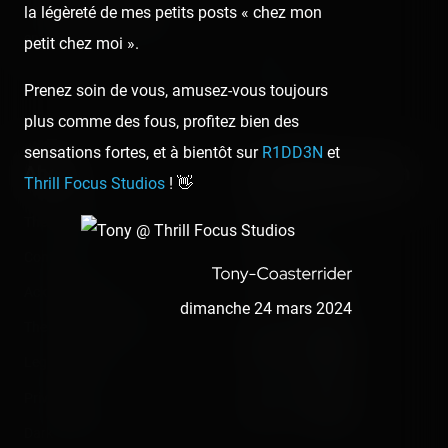
parks, fairgrounds and
la légèreté de mes petits posts « chez mon
Videos
entertainment enthusiasts.
petit chez moi ».
Reports
Prenez soin de vous, amusez-vous toujours
Instant pictures
plus comme des fous, profitez bien des
sensations fortes, et à bientôt sur
R1DD3N
et
About
Let's keep in touch
Thrill Focus Studios
! 👋
The Coasterrider Team
Newsletter
Contact us
Acknowledgements
dimanche 24 mars 2024
The Coasterrider Museum
Legal information
Privacy policy
Dark/light mode