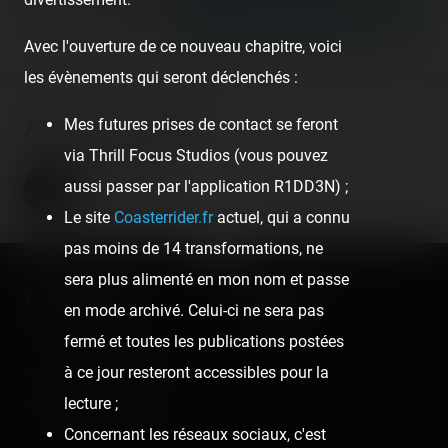
©
OpenStreetMap contributors
Avec l'ouverture de ce nouveau chapitre, voici
les évènements qui seront déclenchés :
Mes futures prises de contact se feront
About the author
via Thrill Focus Studios (vous pouvez
Coasterrider
aussi passer par l'application R1DD3N) ;
Fondateur
Le site
Coasterrider.fr
actuel, qui a connu
pas moins de 14 transformations, ne
sera plus alimenté en mon nom et passe
Coasterrider
Shortcut
en mode archivé. Celui-ci ne sera pas
fermé et toutes les publications postées
Fun experiences sharing
Home
à ce jour resteront accessibles pour la
from roller coasters, theme
Posts
lecture ;
parks, fairgrounds and
Videos
entertainment enthusiasts.
Concernant les réseaux sociaux, c'est