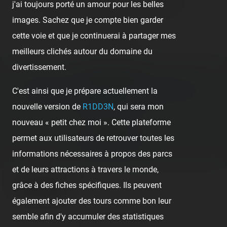
j'ai toujours porté un amour pour les belles
🤮
Sick
❤️
Supportive
🙏
Thankful
images. Sachez que je compte bien garder
Comment
cette voie et que je continuerai à partager mes
meilleurs clichés autour du domaine du
divertissement.
Previous post:
‹ FOIRE SAINT-MARTIN DE CERGY-PONTOISE — 8
C'est ainsi que je prépare actuellement la
NOVEMBRE 2012
nouvelle version de
R1DD3N
, qui sera mon
nouveau « petit chez moi ». Cette plateforme
Next post:
permet aux utilisateurs de retrouver toutes les
PORTAVENTURA ›
informations nécessaires à propos des parcs
et de leurs attractions à travers le monde,
grâce à des fiches spécifiques. Ils peuvent
Comments
également ajouter des tours comme bon leur
semble afin d'y accumuler des statistiques
No comment posted.