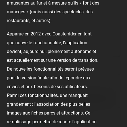
amusantes au fur et à mesure qu'ils « font des
manèges » (mais aussi des spectacles, des
Comment
restaurants, et autres).
Apparue en 2012 avec Coasterrider en tant
que nouvelle fonctionnalité, l'application
devient, aujourd'hui, pleinement autonome et
est actuellement sur une version de transition.
Nom/prénom
De nouvelles fonctionnalités seront prévues
pour la version finale afin de répondre aux
Email address
envies et aux besoins de ses utilisateurs.
Parmi ces fonctionnalités, une manquait
Nous vous demandons de fournir une véritable adresse e-mail
afin de pouvoir gérer votre propre commentaire ultérieurement.
grandement : l'association des plus belles
images aux fiches parcs et attractions. Ce
Lien de votre site ou page personnelle
remplissage permettra de rendre l'application
Champ facultatif