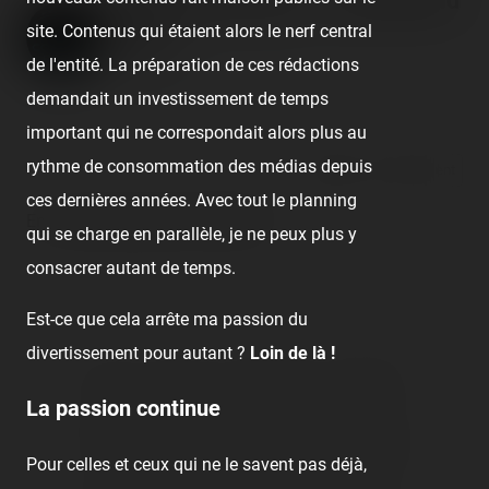
Disneyland Hotel - Disneyland
site. Contenus qui étaient alors le nerf central
Paris
de l'entité. La préparation de ces rédactions
Published
14 years ago
by Coasterrider
demandait un investissement de temps
important qui ne correspondait alors plus au
rythme de consommation des médias depuis
React
Comment
ces dernières années. Avec tout le planning
En mode gros geek chez Mickey.
qui se charge en parallèle, je ne peux plus y
consacrer autant de temps.
Est-ce que cela arrête ma passion du
divertissement pour autant ?
Loin de là !
👍
Like
😍
Love
😆
Haha
👏
Bravo
La passion continue
🥳
Fiesta
😮
Wow
😢
Sad
😠
Angry
Pour celles et ceux qui ne le savent pas déjà,