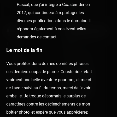
Reports
Pascal, que j'ai intégré à Coasterrider en
Instant pictures
2017, qui continuera à repartager les
diverses publications dans le domaine. Il
répondra également à vos éventuelles
About
Let's keep in touch
demandes de contact.
The Coasterrider Team
Newsletter
Le mot de la fin
Contact us
Acknowledgements
Vous profitez donc de mes dernières phrases
The Coasterrider Museum
ces derniers coups de plume. Coasterrider était
vraiment une belle aventure pour moi, et merci
Legal information
de l'avoir suivi au fil du temps, merci de l'avoir
Privacy policy
embellie. Je troque désormais le surplus de
Dark/light mode
caractères contre les déclenchements de mon
boîtier photo, et espère que vous apprécierez