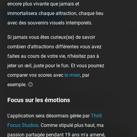
encore plus vivante que jamais et
immortalisera chaque attraction, chaque lieu
LEAVE A COMMENT
avec des souvenirs visuels intemporels.
Si jamais vous êtes curieux(se) de savoir
About this theme park
combien d'attractions différentes vous avez
faites au cours de votre vie, n'hésitez pas à
Disneyland Paris - Disneyland Park
jeter un œil, juste pour le fun. Et vous pourrez
France - Marne la Vallée - Île-de-France
comparer vos scores avec
le mien
, par
exemple. 🙂
There are
4 operating roller coasters
in this park.
Focus sur les émotions
Have you already rode them? Check and register your
L'application sera désormais gérée par
Thrill
rides on
Coasterr1dd3n
.
Focus Studios
. Comme stipulé plus haut, ma
+
passion partagée pendant 19 ans m'a amené,