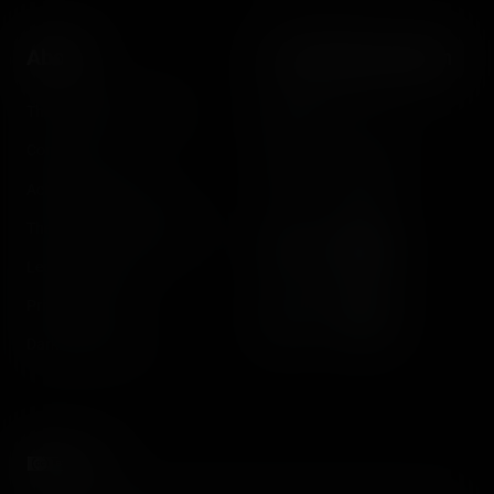
About
Let's keep in touch
The Coasterrider Team
Newsletter
Contact us
Acknowledgements
The Coasterrider Museum
Legal information
Privacy policy
Dark/light mode