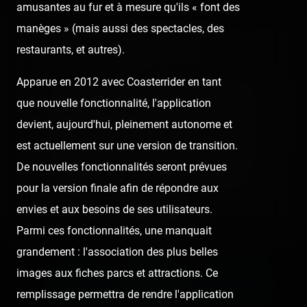
amusantes au fur et à mesure qu'ils « font des
manèges » (mais aussi des spectacles, des
restaurants, et autres).
👍 26
😍 1
3
Apparue en 2012 avec Coasterrider en tant
👍
Like
😍
Love
😆
Haha
👏
Bravo
que nouvelle fonctionnalité, l'application
devient, aujourd'hui, pleinement autonome et
🥳
Fiesta
😮
Wow
😢
Sad
😠
Angry
est actuellement sur une version de transition.
De nouvelles fonctionnalités seront prévues
🤮
Sick
❤️
Supportive
🙏
Thankful
pour la version finale afin de répondre aux
envies et aux besoins de ses utilisateurs.
Comment
Parmi ces fonctionnalités, une manquait
grandement : l'association des plus belles
Previous post:
images aux fiches parcs et attractions. Ce
‹ IL FAIT BON VIVRE AU PARC DE LA VALLÉE
remplissage permettra de rendre l'application