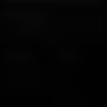
About the author
Coasterrider
Fondateur
Coasterrider
Shortcut
Fun experiences sharing
Home
from roller coasters, theme
Posts
parks, fairgrounds and
Videos
entertainment enthusiasts.
Reports
Instant pictures