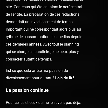
site. Contenus qui étaient alors le nerf central
de l'entité. La préparation de ces rédactions
Pairi Daiza — 13 août 2020
demandait un investissement de temps
Published
6 years ago
by Coasterrider
important qui ne correspondait alors plus au
rythme de consommation des médias depuis
👍 26
😍 1
3
ces dernières années. Avec tout le planning
React
Comment
qui se charge en parallèle, je ne peux plus y
consacrer autant de temps.
C'est sous une météo un peu plus ensoleillée que prévue
que nous retournons visiter notre parc animalier préféré :
Est-ce que cela arrête ma passion du
Pairi Daiza, en Belgique ! 😍 En espérant que le temps se
divertissement pour autant ?
Loin de là !
maintienne pour pouvoir découvrir leur nouvel univers
sous les plus beaux rayons de soleil.
La passion continue
Pour celles et ceux qui ne le savent pas déjà,
Retrouvez plus de photos et de détails à propos de notre