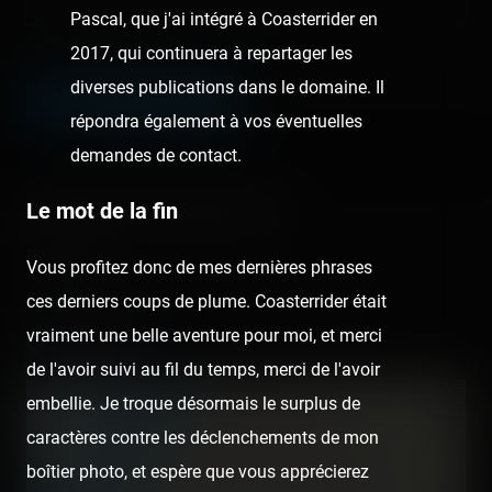
Pascal, que j'ai intégré à Coasterrider en
Champ facultatif
2017, qui continuera à repartager les
diverses publications dans le domaine. Il
LEAVE A COMMENT
répondra également à vos éventuelles
demandes de contact.
About this theme park
Le mot de la fin
Pairi Daiza
Vous profitez donc de mes dernières phrases
Belgique - Brugelette - Domaine de Cambron
ces derniers coups de plume. Coasterrider était
vraiment une belle aventure pour moi, et merci
de l'avoir suivi au fil du temps, merci de l'avoir
embellie. Je troque désormais le surplus de
+
−
caractères contre les déclenchements de mon
boîtier photo, et espère que vous apprécierez