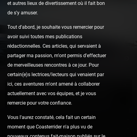
et autres lieux de divertissement où il fait bon
de s'y amuser.
Tout d'abord, je souhaite vous remercier pour
avoir suivi toutes mes publications
rédactionnelles. Ces articles, qui servaient à
partager ma passion, m'ont permis d'effectuer
de merveilleuses rencontres à ce jour. Pour
certain(e)s lectrices/lecteurs qui venaient par
ici, ces aventures m'ont amené à collaborer
Première surprise à notre arrivée : la découverte des nouveaux
actuellement avec vos équipes, et je vous
parkings couverts aux panneaux solaires. Un véritable
changement par rapport à notre première venue en 2019.
remercie pour votre confiance.
Vous l'aurez constaté, cela fait un certain
moment que Coasterrider n'a plus vu de
nouveaux contenus fait-maison publiés sur le