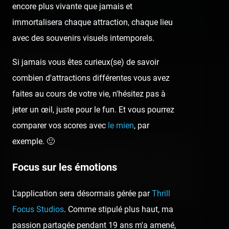
Next post:
encore plus vivante que jamais et
immortalisera chaque attraction, chaque lieu
LUNA PARK LA PALMYRE — 13 JUILLET 2020 ›
avec des souvenirs visuels intemporels.
Si jamais vous êtes curieux(se) de savoir
Comments
combien d'attractions différentes vous avez
faites au cours de votre vie, n'hésitez pas à
Elo Cousin
jeter un œil, juste pour le fun. Et vous pourrez
6 years ago
comparer vos scores avec
le mien
, par
exemple. 🙂
Bonne balade dans ce magnifique zoo qui est mon
préférée egalement !! Nous espérons le faire lannee
Focus sur les émotions
prochaine à nouveau sans toutes ses mesures de
sécurité et sans masques car sinon trop irrespirable.
L'application sera désormais gérée par
Thrill
Focus Studios
. Comme stipulé plus haut, ma
passion partagée pendant 19 ans m'a amené,
Laura Liennard