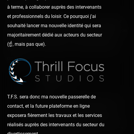
à terme, à collaborer auprès des intervenants
6 years ago
et professionnels du loisir. Ce pourquoi j'ai
J'ai découvert pour la première fois ce parc zoologique
souhaité lancer ma nouvelle identité qui sera
la semaine dernière, il vaut vraiment le déplacement. Bon
majoritairement dédié aux acteurs du secteur
nous étions tous fatigués en fin de journée mais cela
(☝️, mais pas que).
valait le coup. Un peu juste sur une seule journée par
contre.
Coasterrider Team
6 years ago
T.F.S. sera donc ma nouvelle passerelle de
Laura Liennard, ah ça, pour être fatigués, on l'est,
contact, et la future plateforme en ligne
déjà à la demi-journée avec de la chaleur ! 😅
exposera fièrement les travaux et les services
Mais ce n'est en effet qu'un détail car ce parc est
réalisés auprès des intervenants du secteur du
vraiment d'une beauté que ça en vaut le coup de
divertissement.