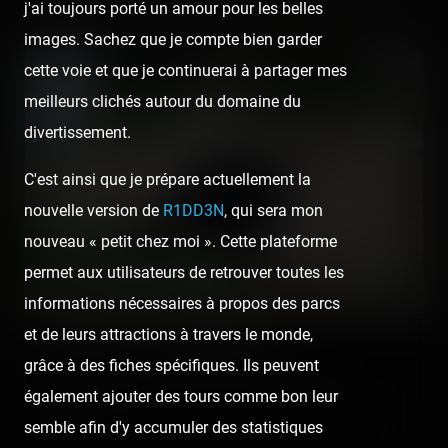
j'ai toujours porté un amour pour les belles
visite faite l'année passée sur la publication dédiée :
images. Sachez que je compte bien garder
cette voie et que je continuerai à partager mes
meilleurs clichés autour du domaine du
divertissement.
C'est ainsi que je prépare actuellement la
nouvelle version de
R1DD3N
, qui sera mon
nouveau « petit chez moi ». Cette plateforme
permet aux utilisateurs de retrouver toutes les
informations nécessaires à propos des parcs
et de leurs attractions à travers le monde,
Pairi Daiza — 27 juillet 2019
grâce à des fiches spécifiques. Ils peuvent
Nous sommes arrivés à Pairi Daiza et allons le découvrir
également ajouter des tours comme bon leur
aujourd'hui jusqu'à 23h grâce aux journées estivales ! La météo
semble afin d'y accumuler des statistiques
n'est pas…