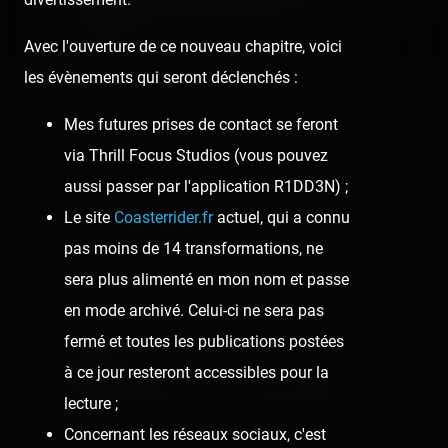
s'épuiser pour essayer de tout voir !
🖊️ Tony
Avec l'ouverture de ce nouveau chapitre, voici
les évènements qui seront déclenchés :
Comment
Mes futures prises de contact se feront
via Thrill Focus Studios (vous pouvez
aussi passer par l'application R1DD3N) ;
Le site
Coasterrider.fr
actuel, qui a connu
pas moins de 14 transformations, ne
sera plus alimenté en mon nom et passe
Nom/prénom
en mode archivé. Celui-ci ne sera pas
fermé et toutes les publications postées
Email address
à ce jour resteront accessibles pour la
Nous vous demandons de fournir une véritable adresse e-mail
afin de pouvoir gérer votre propre commentaire ultérieurement.
lecture ;
Concernant les réseaux sociaux, c'est
Lien de votre site ou page personnelle