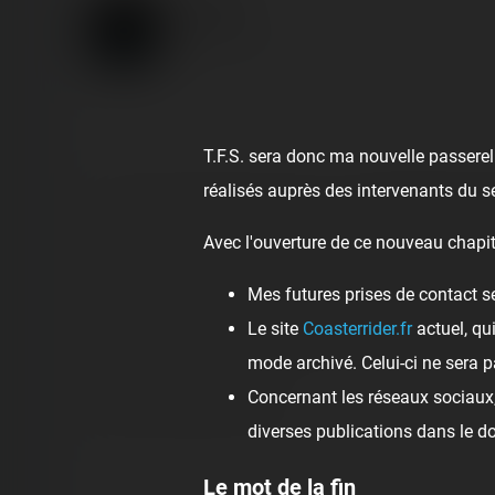
Le Pal
Published
7 years ago
by Coasterrider
T.F.S. sera donc ma nouvelle passerell
réalisés auprès des intervenants du s
On revient aujourd'hui du PAL, où Arnaud Bennet, di
Avec l'ouverture de ce nouveau chapit
Il nous a également permis de rencontrer Philippe Ca
Mes futures prises de contact s
Le site
Coasterrider.fr
actuel, qu
Une journée remplie de belles rencontres et de mome
mode archivé. Celui-ci ne sera p
Concernant les réseaux sociaux, 
Report à paraître très vite !
diverses publications dans le 
Le mot de la fin