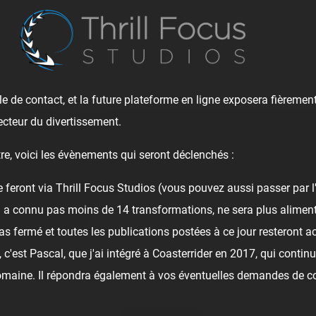
e de contact, et la future plateforme en ligne exposera fièrement
ecteur du divertissement.
recteur du parc, nous a chaleureusement accueillis et accompagn
re, voici les évènements qui seront déclenchés :
ussin, le responsable technique, qui nous a fait voir les coulis
e feront via Thrill Focus Studios (vous pouvez aussi passer par 
i a connu pas moins de 14 transformations, ne sera plus alime
nts exceptionnels !
as fermé et toutes les publications postées à ce jour resteront ac
c'est Pascal, que j'ai intégré à Coasterrider en 2017, qui continu
domaine. Il répondra également à vos éventuelles demandes de c