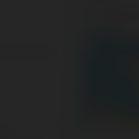
There are
5 operating rolle
Have you already rode the
+
−
u le petit frère de Taron
300 km
200 mi
ress