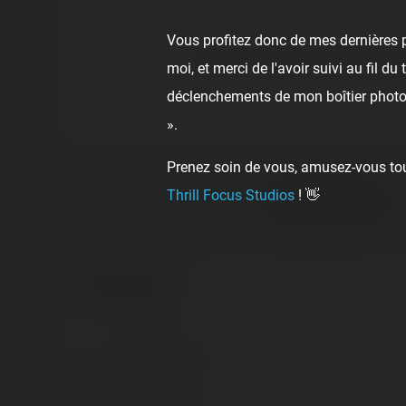
Vous profitez donc de mes dernières p
👍
Like
😍
Love
😆
Haha
moi, et merci de l'avoir suivi au fil d
déclenchements de mon boîtier photo,
».
Prenez soin de vous, amusez-vous touj
Previous post:
Thrill Focus Studios
! 👋
‹ PARC DES COMBES
Comments
Lucas Lonk
7 years ago