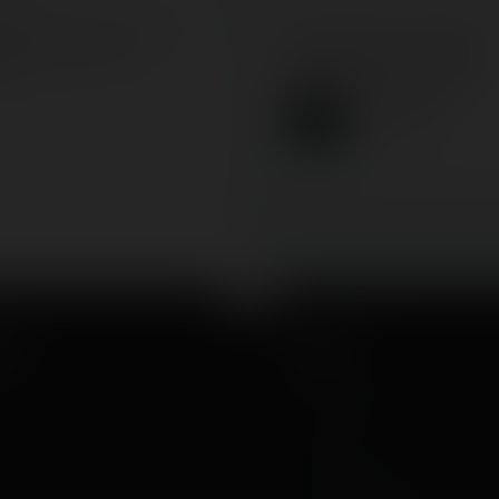
demandons de fournir une
resse e-mail afin de pouvoir
About the author
 propre commentaire
ent.
Coasterrider
Fondateur
cut
About
The Coasterrider Team
Contact us
Acknowledgements