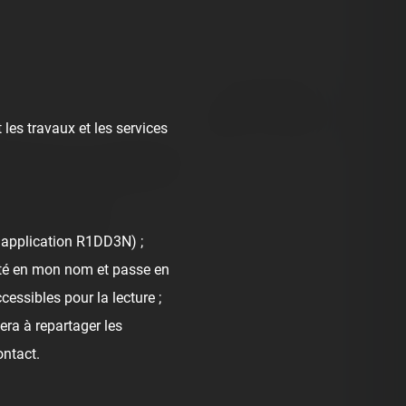
👍 21
😍 3
2
React
Comment
 les travaux et les services
és pour une « visite guidée ».
ses du Yukon Quad.
l'application R1DD3N) ;
nté en mon nom et passe en
cessibles pour la lecture ;
era à repartager les
ontact.