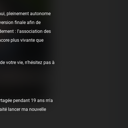
d'hui, pleinement autonome
ersion finale afin de
dement : l'association des
ncore plus vivante que
e votre vie, n'hésitez pas à
Et merci Philippe Caussin pour votre pa
rtagée pendant 19 ans m'a
haité lancer ma nouvelle