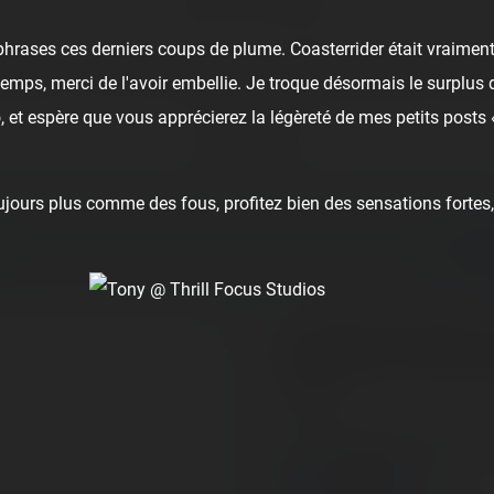
👍 21
😍 3
2
hrases ces derniers coups de plume. Coasterrider était vraiment
👏
Bravo
🥳
Fiesta
😮
Wow
😢
Sad
😠
Angry
🤮
S
u temps, merci de l'avoir embellie. Je troque désormais le surplus 
 et espère que vous apprécierez la légèreté de mes petits posts
Comment
ours plus comme des fous, profitez bien des sensations fortes, 
PARC
About this theme
Le Pal
France - Saint-Pourçain-s