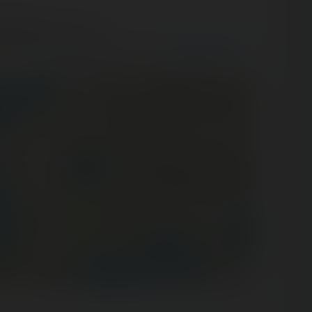
r coasters
in this park.
m? Check and register your rides on
Coasterr1dd3n
.
©
OpenStreetMap contributors