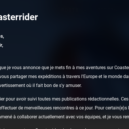
POSTS
R1DD3N
sterrider
s,
r,
ue je vous annonce que je mets fin à mes aventures sur Coasterr
ous partager mes expéditions à travers l'Europe et le monde dan
ivertissement où il fait bon de s'y amuser.
er pour avoir suivi toutes mes publications rédactionnelles. Ces a
fectuer de merveilleuses rencontres à ce jour. Pour certain(e)s l
 amené à collaborer actuellement avec vos équipes, et je vous re