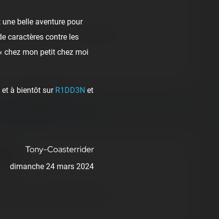
 une belle aventure pour
ick
❤️
Supportive
🙏
Thankful
de caractères contre les
 « chez mon petit chez moi
et à bientôt sur
R1DD3N
et
Next post:
 DES COMBES (27/04/2019) ›
 park
dimanche 24 mars 2024
ur-Besbre - Auvergne-Rhône-Alpes