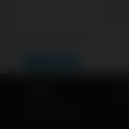
Nous vous 
véritable ad
gérer votre
ultérieurem
Lien de votre site ou page personnelle
Champ facultatif
LEAVE A COMMENT
Coasterrider
Short
Fun experiences sharing from roller
Home
coasters, theme parks, fairgrounds
Posts
and entertainment enthusiasts.
Videos