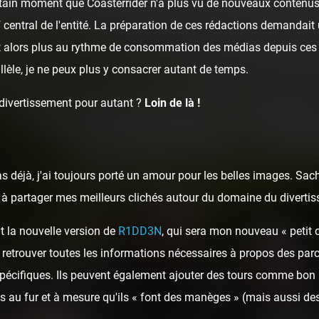
ertain moment que Coasterrider n'a plus vu de nouveaux contenus 
rf central de l'entité. La préparation de ces rédactions demandai
t alors plus au rythme de consommation des médias depuis ces 
llèle, je ne peux plus y consacrer autant de temps.
 divertissement pour autant ?
Loin de là !
as déjà, j'ai toujours porté un amour pour les belles images. Sa
ai à partager mes meilleurs clichés autour du domaine du diverti
t la nouvelle version de
R1DD3N
, qui sera mon nouveau « petit 
 retrouver toutes les informations nécessaires à propos des parcs
spécifiques. Ils peuvent également ajouter des tours comme bon 
 au fur et à mesure qu'ils « font des manèges » (mais aussi des