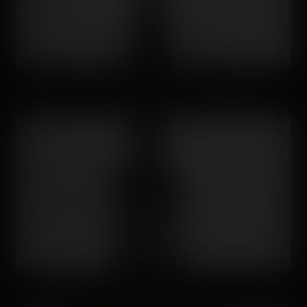
Et il monte, et il monte, plus vite qu'on ne le pense d'ailleurs.
Et ils redescendent, vite aussi !