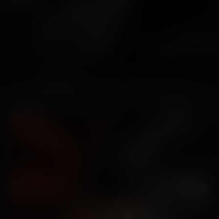
Le tunnel de début est du plus bel effet avec les loupiotes. =]