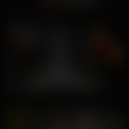
C'est même mieux dans le premier lift. 😊
La partie la plus drôle du log flume, évidemment. 😜