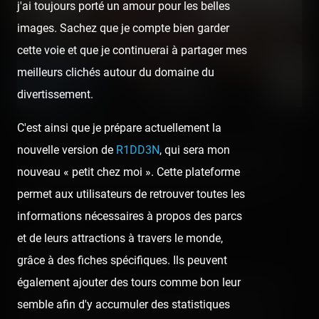
j'ai toujours porté un amour pour les belles
images. Sachez que je compte bien garder
cette voie et que je continuerai à partager mes
meilleurs clichés autour du domaine du
divertissement.
C'est ainsi que je prépare actuellement la
Comme des clodos, je disais ! x)
Ça fait partie de la vie de Globe-Trotter et des voyages mais
nouvelle version de
R1DD3N
, qui sera mon
une fois de temps en temps, c'est quand même amusant. 😉
nouveau « petit chez moi ». Cette plateforme
Attention au dos quand on dort par terre hein. 😜
permet aux utilisateurs de retrouver toutes les
informations nécessaires à propos des parcs
et de leurs attractions à travers le monde,
En général
grâce à des fiches spécifiques. Ils peuvent
Walibi Belgium n'était pas prévu initialement dans mes
également ajouter des tours comme bon leur
plans durant cette période, mais comme ça faisait un
semble afin d'y accumuler des statistiques