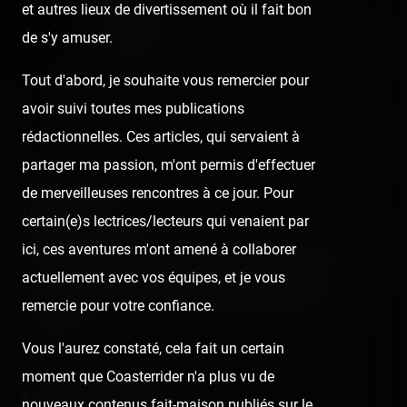
et autres lieux de divertissement où il fait bon
Carotte
de s'y amuser.
Published
11 years ago
by Coasterrider | Reading time:
≈ 17 minutes
Tout d'abord, je souhaite vous remercier pour
avoir suivi toutes mes publications
rédactionnelles. Ces articles, qui servaient à
React
Comment
partager ma passion, m'ont permis d'effectuer
de merveilleuses rencontres à ce jour. Pour
Introduction
certain(e)s lectrices/lecteurs qui venaient par
Une sortie retrouvailles d'amis qui a viré en un week-end
ici, ces aventures m'ont amené à collaborer
monstrueux, accompagnée des plus beaux self-
actuellement avec vos équipes, et je vous
souvenirs de l'année pour de merveilleux moments
remercie pour votre confiance.
passés. =')
Vous l'aurez constaté, cela fait un certain
moment que Coasterrider n'a plus vu de
Merci, avant tout =')
nouveaux contenus fait-maison publiés sur le