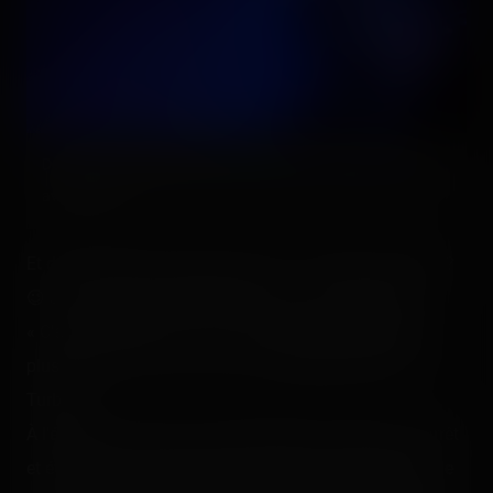
Dommage que ça freine un peu avant la reprise en marche
avant finale.
Et donc lequel est mieux selon moi : Turbine ou Psyké ?
😉 Je ne veux pas paraître vieux jeu mais la phrase
« C'était mieux avant » est, de nos jours, tellement de
plus en plus vraie. 😛 Oui, j'ai une préférence pour la
Turbine.
À l'époque, le launch se faisait depuis la station, à l'arrêt
et était bien plus intense que la version LIM actuelle. Je