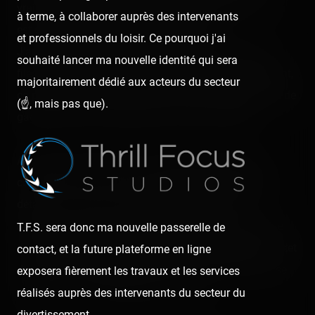
vraiment conscience tranquille à cheater les gens ? On
à terme, à collaborer auprès des intervenants
est dans un monde égoïste, remarquez. x)
et professionnels du loisir. Ce pourquoi j'ai
J'apprécie aussi le moyen de nous divertir durant les
souhaité lancer ma nouvelle identité qui sera
files d'attente grâce aux quiz interactifs. Non seulement,
majoritairement dédié aux acteurs du secteur
ça permet de se cultiver un peu, mais ça permet aussi de
(☝️, mais pas que).
gagner des pass coupe-file pour les plus cultivés.
Au niveau de la bouffe, on va dire que c'est plutôt
correct, mais il vous faut rester vigilant pour certains
détails. 😜 Je dis ça car j'ai payé 12 EUR pour 12
nuggets à midi, ça fait cher mais c'est surtout à cause
T.F.S. sera donc ma nouvelle passerelle de
des sauces qu'ils proposaient que ça a gonflé mon ticket
contact, et la future plateforme en ligne
de caisse. x) En Belgique, je crois que les sauces, ça se
exposera fièrement les travaux et les services
paye, donc je ne me ferai plus avoir. 😛
réalisés auprès des intervenants du secteur du
divertissement.