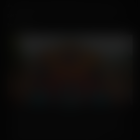
Au petit matin, l'accès était direct ce qui nous aura
permis déjà de l'enchainer une fois derrière, et une fois
tout devant.
Funky et coloré. =] L'entrée s'effectue un peu plus au milieu
désormais, plutôt qu'à l'extrémité arrière à l'époque. 🙂 Par
ailleurs, grâce à cet agencement, on aperçoit l'ancien moteur