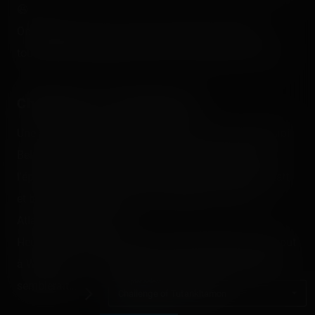
😆
On appréciera aussi le fait que toutes les nacelles
tournent à plein régime assurant un débit très correct.
Challenge of Tutankhamon
Une autre attraction que je n'aimerais pas rater à Walibi
Belgium, c'est bien le Challenge de Tout-en-Carton. À
l'époque, cette attraction dans le genre interactif battait,
et bat encore à l'aise le Buzz de Mickey ou encore
Atlantis d'Europa Park.
Heureux de voir que celle-ci reste bien présente et debout
à Walibi, mais avec quelques concessions de temps, il
Chapter selection
semblerait…
Challenge of Tutankhamon