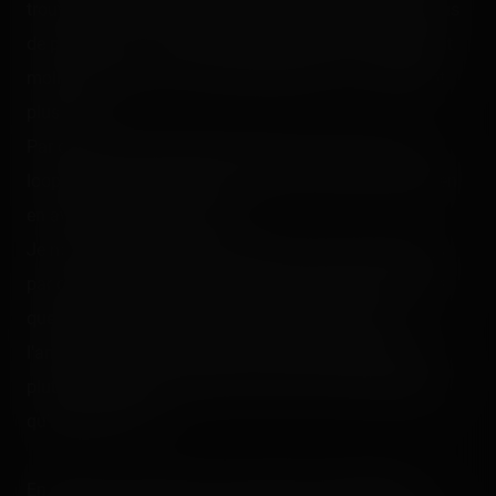
trouvais ça plus surprenant et plus excitant, y avait plus
de puissance. Je ne dis pas que la version actuelle soit
molle pour autant, c'est juste différent, et un semblant
plus soft.
Par contre, Schwarzkopf reste dans la place avec un
looping intense et puissant comme il se doit, aussi bien
en avant qu'à reculons ! 😍
Je ne sais pas si le côté full indoor rend si bien que ça
par contre, mais la thématisation en gare ainsi que les
quelques jeux de lumière rajoutent du charme à
l'ambiance du ride. D'ailleurs, cette thématisation est
plutôt sympathique, funky, et le train a plus de gueule
qu'auparavant. 🙂
En somme, ça reste sans nul doute mon préféré de