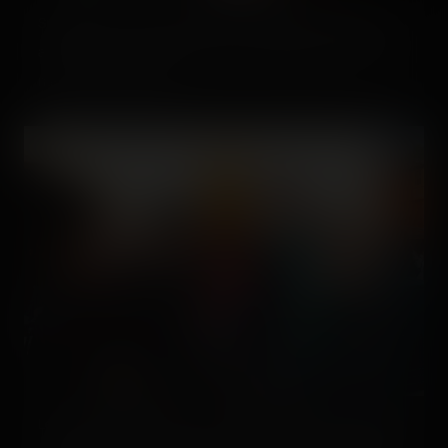
Suffit qu'on aille un petit temps aux toilettes, et les jeunes
arrivent quand même à se faire un selfie (gratuit) avec la
mascotte, le délire ! 🙌
Les photographes, en arrivant, deviennent presque pénibles