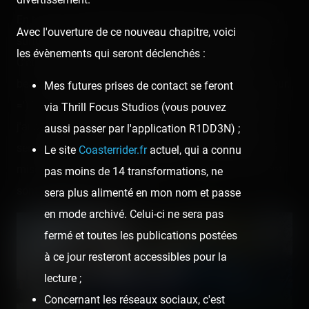
En tout cas, le plus beau de cette sortie au parc restera
Avec l'ouverture de ce nouveau chapitre, voici
surtout la compagnie qui m'a entouré toute la journée.
les évènements qui seront déclenchés :
C'était bien trop court, mais c'était génial, et les plus
beaux selfies souvenir sont assurément datés de ce jour.
Mes futures prises de contact se feront
=') Y en a pas mal, vous verrez. 😜 Par ailleurs, comme
via Thrill Focus Studios (vous pouvez
j'ai promis à mes loulous un aftermovie, cette journée
aussi passer par l'application R1DD3N) ;
sera spécialement pauvre en photos, vu que tout a été
Le site
Coasterrider.fr
actuel, qui a connu
misé dans le clip. 😉 La plupart des images qui suivent
pas moins de 14 transformations, ne
sont extraites des rushes.
sera plus alimenté en mon nom et passe
en mode archivé. Celui-ci ne sera pas
fermé et toutes les publications postées
à ce jour resteront accessibles pour la
lecture ;
Concernant les réseaux sociaux, c'est