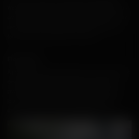
Walibi car après tout, les Shuttle Loop Schwarzkopf ne
courent pas les rues, et c'est bien dommage. 🙂 Un tour
certes un peu court, mais pourtant bourré de bonnes
forces assurant satisfaction à la sortie. ;D
Flash Back
À proximité de Psyké, le log flume local se voyait passer
des bûches vides, c'était l'occasion ou jamais d'en
profiter sans attendre malgré le petit frais matinal du
jour. 🙂 Puis comme je n'ai pas pu profiter de celui
d'Holiday Park, je veux bien me rattraper ici ! 🙌