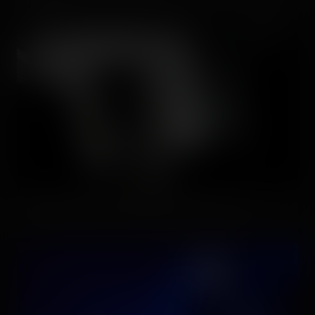
force ! 🙌
Les repères d'horizon sont légèrement perdus, ici. =]