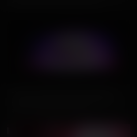
utilisé pour la launch au temps de Schwarzkopf.
Pour ceux qui auraient oublié où on était actuellement.
D'ailleurs, la warning vidéo demande bien de ranger vos
queues. x) Bande de petits coquinous ! 🙌