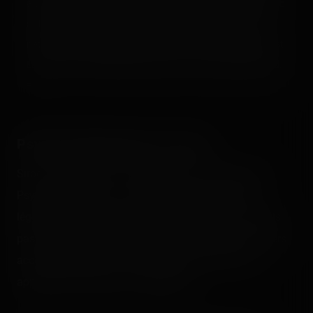
à vouloir faire leurs photos là… Mais en fin de journée, quand
celles-ci sont imprimées à nous attendre, on se dit qu'ils
n'étaient pas si agaçants que ça et on finit par craquer. C'est
LE souvenir visuel de cette journée, avec la classe de Squad.
=')
Psyké Underground (3 tours)
Sirocco au départ, la Turbine ensuite, et maintenant :
Psyké Underground. Ce coaster est et reste bien la
légende du parc et c'est surtout celui que je ne voulais
pas manquer de (re)faire et faire découvrir à mes riders
accompagnants, en y acceptant les modifications
apportées, améliorées ou régressées.