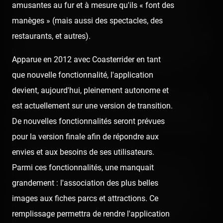
très long bail que je n'y avais pas reposé mes pieds et
amusantes au fur et à mesure qu'ils « font des
que Flo' (que je n'ai pas revu depuis un bail aussi) est
manèges » (mais aussi des spectacles, des
venu s'installer temporairement à Bruxelles, il fallait bien
restaurants, et autres).
profiter de l'occasion pour savourer convenablement les
Apparue en 2012 avec Coasterrider en tant
choses. Surtout avec une telle compagnie, quoi ! 😀
que nouvelle fonctionnalité, l'application
devient, aujourd'hui, pleinement autonome et
Pour aujourd'hui, la météo était plutôt au rendez-vous, et
est actuellement sur une version de transition.
la foule plutôt présente. Les temps d'attente vacillaient
De nouvelles fonctionnalités seront prévues
de 20 à 55 minutes en pleine après-midi, ce qui montrait
pour la version finale afin de répondre aux
une plutôt bonne occupation des lieux.
envies et aux besoins de ses utilisateurs.
Cela faisait bien 8 ans que je n'étais pas revenu, ce qui
Parmi ces fonctionnalités, une manquait
fait que c'est la première fois que je découvre le parc
grandement : l'association des plus belles
sous le "nouveau" Walibi. Le parc n'a pas eu de réelles
images aux fiches parcs et attractions. Ce
nouveautés comparé à ma dernière visite en 2007 mais
remplissage permettra de rendre l'application
garde un catalogue de bonnes attractions pour des