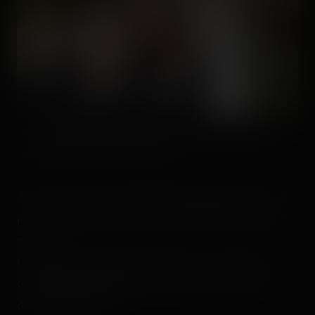
Mieux que les photos du tour des attractions : les photos
que nous faisons nous-même ! 😍
J'ai toujours trouvé ce modèle sympathique à faire. De
plus, il a une thématisation colorée et plutôt adaptée à
son style.
Pas de vilaines surprises à déclarer, j'ai juste pris plus
cher que mes acolytes m'étant placé tout devant à la
double drop finale. x)