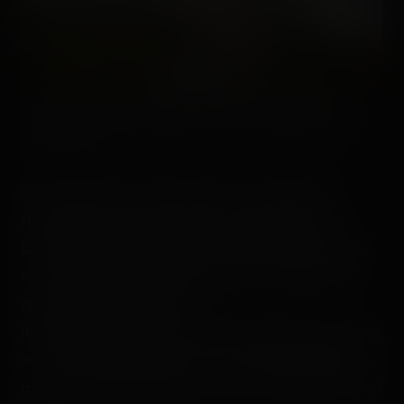
[Oups le focus] Parce que la vue sur le parc est belle d'en
haut aussi !
Un mois après avoir fait Anubis, je ne m'attendais
forcément à aucune surprise avec la Dalton Terror.
Quoique le fait qu'à la moitié, on monte beaucoup plus
vite, ça ne rassure pas forcément tout le monde, mais
quelle montée de stress ! 😀
Il semblerait juste que la chute soit freinée plus haut que
sa cousine d'Holiday Park. Je dois avouer aussi que ça
m'a un peu remonté l'estomac, et ça, ça fait trop du bien !