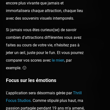
encore plus vivante que jamais et
visites occasionnelles. Il y aura juste un Vertigo en
immortalisera chaque attraction, chaque lieu
moins et une ex-Turbine maintenant next-gen, ce qui se
avec des souvenirs visuels intemporels.
fait maigre après tant d'années mais je ne suis pas là
pour ça aujourd'hui. 😉
Si jamais vous êtes curieux(se) de savoir
combien d'attractions différentes vous avez
La qualité du parc est globalement positive avec un staff
faites au cours de votre vie, n'hésitez pas à
souriant et plus que sympathique. D'ailleurs, les
jeter un œil, juste pour le fun. Et vous pourrez
opérateurs étaient souvent très réactifs sur toutes les
comparer vos scores avec
le mien
, par
attractions ce qui assurait une opération plutôt fluide
exemple. 🙂
malgré la foule et les attentes, un très bon point même
Focus sur les émotions
pour les plus impatients. 😛 Ceci dit, on cracherait
presque sur les détenteurs des pass coupe-file qui
L'application sera désormais gérée par
Thrill
n'hésitent vraiment pas à nous chiper les places qu'on
Focus Studios
. Comme stipulé plus haut, ma
désirait après une certaine attente. Ces gens, ils ont
passion partagée pendant 19 ans m'a amené,