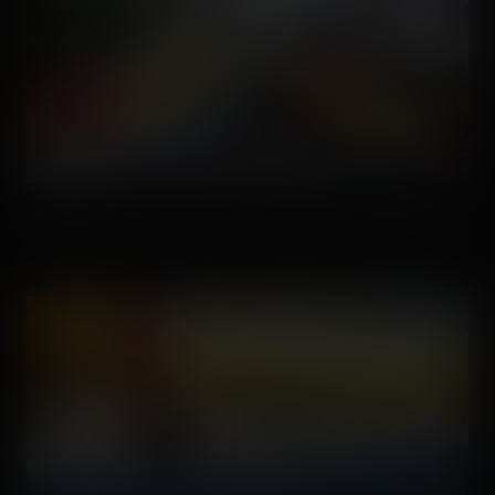
La signature visuelle du Flash Back : sa double drop finale.
🙂