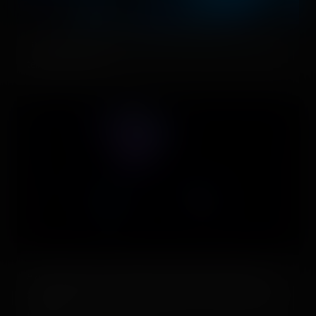
La forme du train fait un peu kitsch mais pourtant, ça lui va
tellement bien ! 🙌
Avant le loop, on voit vite fait ça. x) Qu'est-ce vraiment ?
Sans doute qu'on le voit dans la série… Mais ce loop, cette