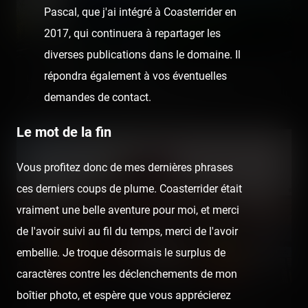
Pascal, que j'ai intégré à Coasterrider en
2017, qui continuera à repartager les
diverses publications dans le domaine. Il
répondra également à vos éventuelles
Le joli train remodelé par les Skunx. Et vous, vous êtes le
demandes de contact.
style Wab ou le côté badass des Skunx ? ;D
Le mot de la fin
Vous profitez donc de mes dernières phrases
ces derniers coups de plume. Coasterrider était
vraiment une belle aventure pour moi, et merci
de l'avoir suivi au fil du temps, merci de l'avoir
embellie. Je troque désormais le surplus de
caractères contre les déclenchements de mon
boîtier photo, et espère que vous apprécierez
C'est (re)parti pour une journée de folie chez Walibi ! 🙌