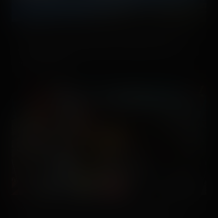
Une bûche tristement seule, mais pas de soucis à se faire :
en plein aprem, elle a dû être bien occupée avec les 40
minutes d'attente.
Ce point de vue ainsi que le thème pseudo-steampunk