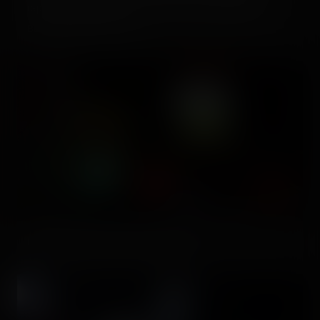
rappelait beaucoup ce qu'on voyait sur la passerelle du
Baron, disait Carole. True!
Nous voilà en place hein, c'est parti.