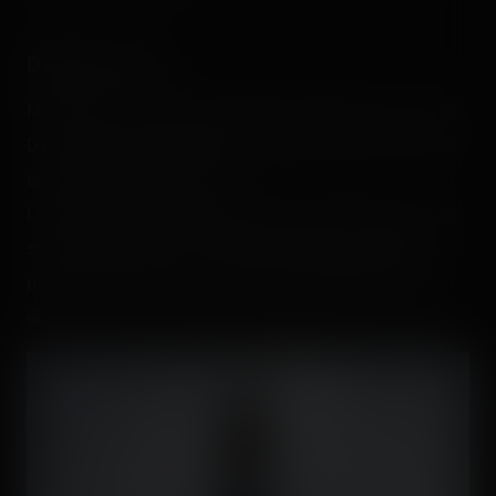
Dalton Terror
Mon retour aux sources de la Free Fall Tower ! 😛 Car la
DT est bien ma première vraie Free Fall que j'avais faite
étant plus "jeune", ha ha. 😛
La file était un peu remplie mais les dix/quinze minutes
seront passées vite. 🙂 Puis fallait que j'emmène ma
poule faire ce genre de truc pour la première fois quoi !
😀