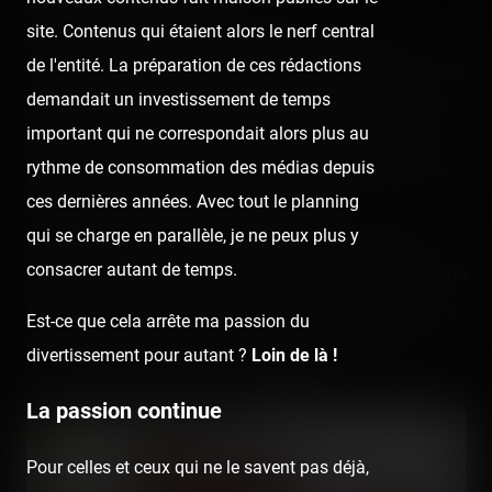
site. Contenus qui étaient alors le nerf central
Avant de rentrer dans le vif des détails, je tiens
de l'entité. La préparation de ces rédactions
forcément à remercier tous mes loulous de leur présence
demandait un investissement de temps
et spécialement Florian pour la gestion contrôlée de la
important qui ne correspondait alors plus au
logistique ainsi que la proposition d'idée, qui a surtout
rythme de consommation des médias depuis
permis de se retrouver tous ensemble pour une journée
ces dernières années. Avec tout le planning
remplie de sourire et de bonne humeur !
qui se charge en parallèle, je ne peux plus y
On ne voit pas non plus la personne ici, mais merci à
consacrer autant de temps.
Mat(t)hieu qui nous aura dépanné pour l'hébergement de
Vendredi à Samedi en plein Bruxelles. ;D Dormir comme
Est-ce que cela arrête ma passion du
des clodos au chaud vaut bien mieux que de dormir
divertissement pour autant ?
Loin de là !
comme des clodos dehors au frais ! 😛
La passion continue
Pour celles et ceux qui ne le savent pas déjà,