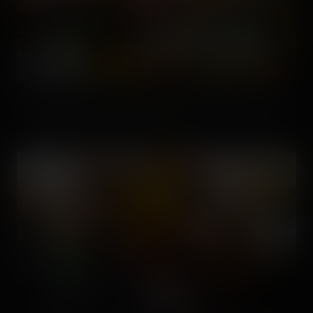
Salut, Kangourou, Kangourou rebooté même. 🙂 Mais ça fait
plaisir de te retrouver quand même. 😉