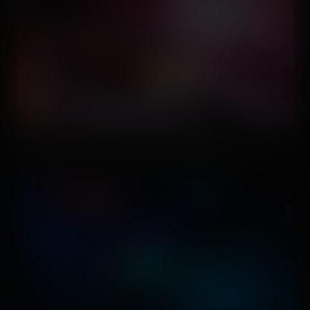
Le train faisant son backwards à pleine vitesse ! 🙌