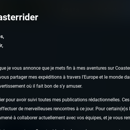
POSTS
R1DD3N
sterrider
s,
r,
ue je vous annonce que je mets fin à mes aventures sur Coasterr
ous partager mes expéditions à travers l'Europe et le monde dan
ivertissement où il fait bon de s'y amuser.
er pour avoir suivi toutes mes publications rédactionnelles. Ces a
fectuer de merveilleuses rencontres à ce jour. Pour certain(e)s l
 amené à collaborer actuellement avec vos équipes, et je vous re