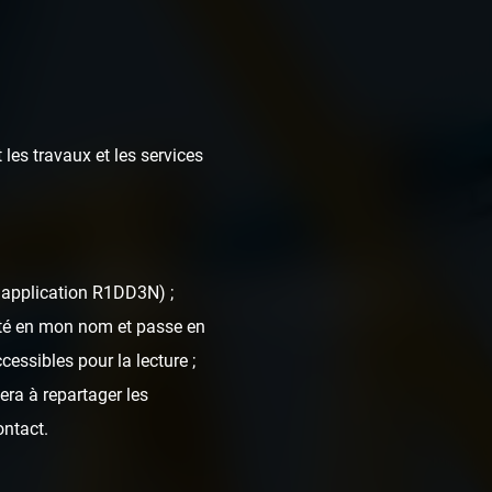
 les travaux et les services
our High Dynamic
l'application R1DD3N) ;
nté en mon nom et passe en
cessibles pour la lecture ;
era à repartager les
ontact.