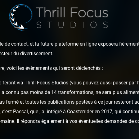
e de contact, et la future plateforme en ligne exposera fièrement
ecteur du divertissement.
re, voici les évènements qui seront déclenchés :
re de Zeus - HDR p
e feront via Thrill Focus Studios (vous pouvez aussi passer par 
i a connu pas moins de 14 transformations, ne sera plus alime
Range
as fermé et toutes les publications postées à ce jour resteront ac
c'est Pascal, que j'ai intégré à Coasterrider en 2017, qui continu
domaine. Il répondra également à vos éventuelles demandes de c