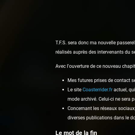
T.F.S. sera donc ma nouvelle passerell
réalisés auprès des intervenants du s
Avec l'ouverture de ce nouveau chapit
TDZ pour Tonner
Mes futures prises de contact s
Le site
Coasterrider.fr
actuel, qu
mode archivé. Celui-ci ne sera p
Concernant les réseaux sociaux, 
diverses publications dans le 
Le mot de la fin