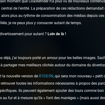
ertain moment que Coasterrider n'a plus vu de nouveaux contenus 
rf central de l'entité. La préparation de ces rédactions demandai
t alors plus au rythme de consommation des médias depuis ces 
llèle, je ne peux plus y consacrer autant de temps.
 divertissement pour autant ?
Loin de là !
as déjà, j'ai toujours porté un amour pour les belles images. Sa
ai à partager mes meilleurs clichés autour du domaine du diverti
t la nouvelle version de
R1DD3N
, qui sera mon nouveau « petit 
 retrouver toutes les informations nécessaires à propos des parcs
spécifiques. Ils peuvent également ajouter des tours comme bon 
 au fur et à mesure qu'ils « font des manèges » (mais aussi des