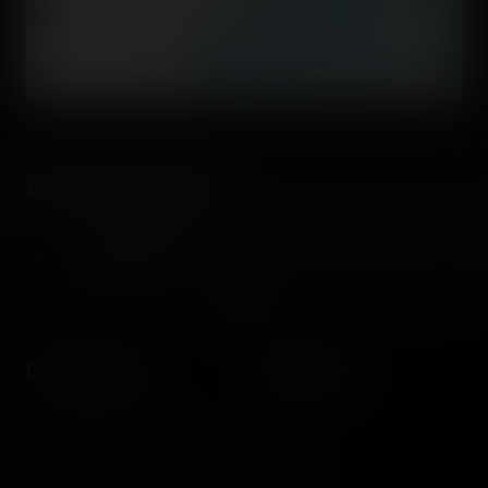
300 km
200 mi
©
OpenStreetMap contributors
About the author
Coasterrider
Fondateur
Coasterrider
Shortcut
Fun experiences sharing
Home
from roller coasters, theme
Posts
parks, fairgrounds and