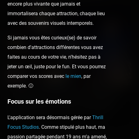
encore plus vivante que jamais et
immortalisera chaque attraction, chaque lieu
avec des souvenirs visuels intemporels.
Si jamais vous êtes curieux(se) de savoir
combien d'attractions différentes vous avez
faites au cours de votre vie, n'hésitez pas à
jeter un œil, juste pour le fun. Et vous pourrez
comparer vos scores avec
le mien
, par
exemple. 🙂
Family Park Fos-sur-Mer — 29 juillet 2020
Focus sur les émotions
[SRLP 14/24] À Fos-sur-Mer, situé entre Arles et Marseille, on
peut retrouver un petit Luna Park sur un terrain de gravier :
L'application sera désormais gérée par
Thrill
Family…
Focus Studios
. Comme stipulé plus haut, ma
passion partagée pendant 19 ans m'a amené,