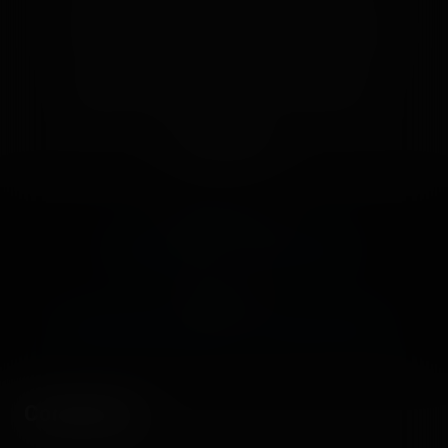
🥳
Fiesta
😮
Wow
😢
Sad
😠
Angry
🤮
Sick
❤️
Supportive
🙏
Thankful
Comment
Previous post:
‹ FUTUROSCOPE — 27 AOÛT 2020
Next post:
MAGIC WORLD HYÈRES — 30 JUILLET 2020 ›
Comments