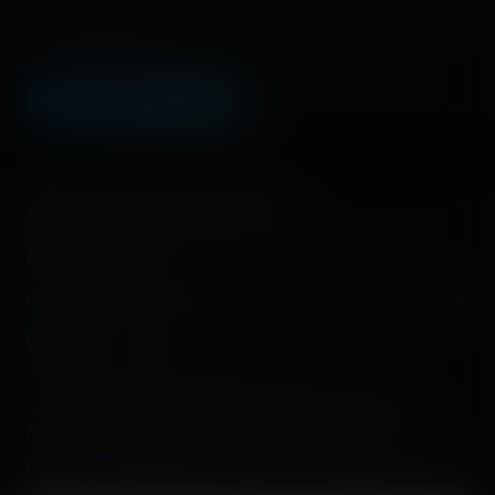
Champ facultatif
LEAVE A COMMENT
About this theme park
Magic Park Land
France - Ensuès-la-Redonne - Provence-Alpes-Côte d'Azur
There are
3 operating roller coasters
in this park.
Have you already rode them? Check and register your
rides on
Coasterr1dd3n
.