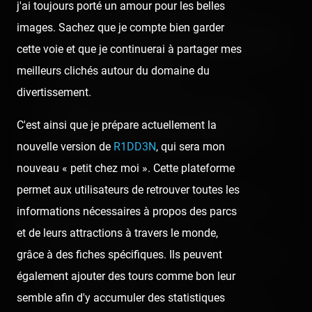
j'ai toujours porté un amour pour les belles
images. Sachez que je compte bien garder
au Rainbow Huss, l'un des 3 Rainbows en activité
cette voie et que je continuerai à partager mes
en France, avec un programme de folie où on fait
meilleurs clichés autour du domaine du
deux cycles à pleine vitesse !
divertissement.
au Jukebox, un Hully Gully de chez Mack au
C'est ainsi que je prépare actuellement la
rythme survolté et qui nous valse sur le côté du
nouvelle version de
R1DD3N
, qui sera mon
siège le tout dans le plus grand des funs !
nouveau « petit chez moi ». Cette plateforme
permet aux utilisateurs de retrouver toutes les
Il y d'autres attractions un peu plus classiques, mais
informations nécessaires à propos des parcs
avec des particularités spéciales, comme :
et de leurs attractions à travers le monde,
grâce à des fiches spécifiques. Ils peuvent
le Frisbee, où un cycle peut s'effectuer même avec
également ajouter des tours comme bon leur
les harnais ouverts
semble afin d'y accumuler des statistiques
le Strom, un RC40 de chez Pinfari comme on en