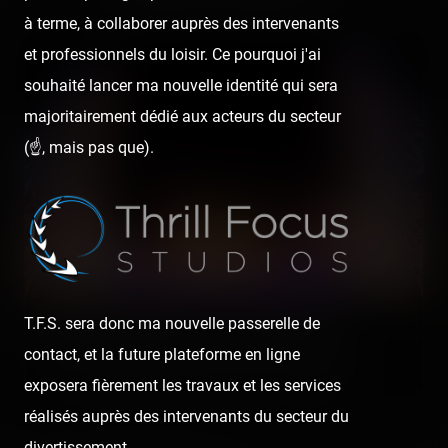
Retrouvez la visite suivante :
à terme, à collaborer auprès des intervenants
et professionnels du loisir. Ce pourquoi j'ai
souhaité lancer ma nouvelle identité qui sera
majoritairement dédié aux acteurs du secteur
(☝️, mais pas que).
T.F.S. sera donc ma nouvelle passerelle de
Magic World Hyères — 30 juillet 2020
contact, et la future plateforme en ligne
[SRLP 16/24] La journée "Magic" continue ! Après Magic Park
exposera fièrement les travaux et les services
Land, notre soirée se poursuit à Hyères, où s'y trouve le…
réalisés auprès des intervenants du secteur du
divertissement.