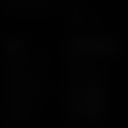
Videos
entertainment enthusiasts.
Reports
Instant pictures
About
Let's keep in touch
The Coasterrider Team
Newsletter
Contact us
Acknowledgements
The Coasterrider Museum
Legal information
Privacy policy
Dark/light mode