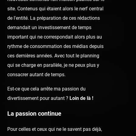
foires avec un vrai parc.
site. Contenus qui étaient alors le nerf central
de l'entité. La préparation de ces rédactions
Magic Park Land est situé à proximité de Marseille, et
demandait un investissement de temps
c'est un endroit très agréable à visiter. Le parc est très
important qui ne correspondait alors plus au
verduré et est intégré dans un cadre naturel propre au
rythme de consommation des médias depuis
relief de la région, ce qui est très reposant.
ces dernières années. Avec tout le planning
qui se charge en parallèle, je ne peux plus y
Au niveau thématisation, on retrouve d'un côté des
consacrer autant de temps.
décorations Far West qui donnent tout de suite l'identité
du parc, couplé à des stands et quelques attractions
Est-ce que cela arrête ma passion du
toujours un peu trop colorés comme à la foraine. On sent
divertissement pour autant ?
Loin de là !
donc quelque part que ce parc est géré par des
La passion continue
(anciens ?) forains.
Pour celles et ceux qui ne le savent pas déjà,
Côté attractions, je mets un point d'honneur :