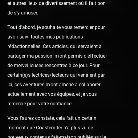
et autres lieux de divertissement où il fait bon
Magic Park Land — 30 juillet
de s'y amuser.
2020
Published
6 years ago
by Coasterrider | Reading time:
Tout d'abord, je souhaite vous remercier pour
≈ 8 minutes
avoir suivi toutes mes publications
rédactionnelles. Ces articles, qui servaient à
👍 15
😍 2
❤️ 1
partager ma passion, m'ont permis d'effectuer
React
Comment
de merveilleuses rencontres à ce jour. Pour
[SRLP 15/24]
Si l'ambiance de la rentrée vous file le coup
certain(e)s lectrices/lecteurs qui venaient par
de blues, nous vous proposons une prolongation d'été
ici, ces aventures m'ont amené à collaborer
avec la suite de nos aventures Sur la Route des Luna
actuellement avec vos équipes, et je vous
Parks (qui, pour rappel, s'est déroulé de fin juillet à début
remercie pour votre confiance.
août).
Vous l'aurez constaté, cela fait un certain
moment que Coasterrider n'a plus vu de
Pour cette visite, nous sortons des Luna Parks et des
nouveaux contenus fait-maison publiés sur le