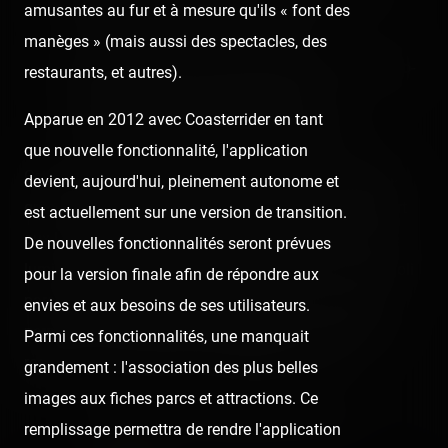
amusantes au fur et à mesure qu'ils « font des
voit très rarement sur le sol français
manèges » (mais aussi des spectacles, des
cette Wild Mouse de chez Fabbri, qui, sans être fo-
restaurants, et autres).
folle, sort des plus ordinaires de chez
Apparue en 2012 avec Coasterrider en tant
Mack/Reverchon/Zamperla/Maurer Söhne.
que nouvelle fonctionnalité, l'application
Cette visite a été une des plus reposantes du road-trip
devient, aujourd'hui, pleinement autonome et
grâce à cette ambiance bien plus détendue par rapport
est actuellement sur une version de transition.
aux Luna Parks (pas de musique boom-boom, pas de
De nouvelles fonctionnalités seront prévues
lumières qui scintillent les yeux de partout). C'est un joli
pour la version finale afin de répondre aux
parc qui mérite d'y faire son arrêt. Celui-ci nous aura
envies et aux besoins de ses utilisateurs.
permis de casser le rythme effréné qu'on avait et de
Parmi ces fonctionnalités, une manquait
respirer un peu. Idéal avant d'attaquer la suite !
grandement : l'association des plus belles
images aux fiches parcs et attractions. Ce
Retrouvez la visite précédant celle-ci :
remplissage permettra de rendre l'application