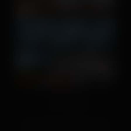
👍 15
😍 2
❤️ 1
👍
Like
😍
Love
😆
Haha
👏
Bravo