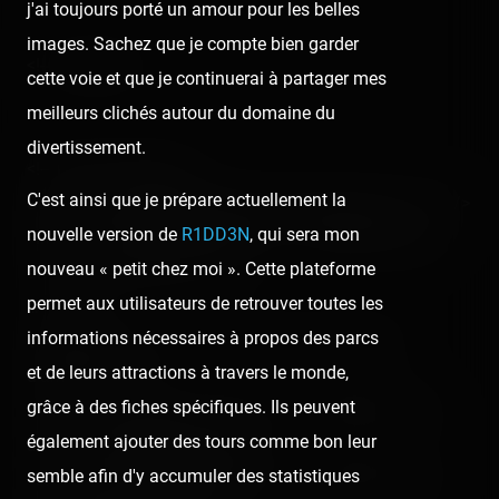
j'ai toujours porté un amour pour les belles
images. Sachez que je compte bien garder
<!-- TR guests -->
cette voie et que je continuerai à partager mes
meilleurs clichés autour du domaine du
divertissement.
<!-- TR main content -->
C'est ainsi que je prépare actuellement la
Salut ! Je vous présente Gilles ! Mon petit cousin ! :<br />
nouvelle version de
R1DD3N
, qui sera mon
<img src="/content/trip-reports/1111960800/(1).jpg"
nouveau « petit chez moi ». Cette plateforme
alt="" class="photo-tr"><br />
permet aux utilisateurs de retrouver toutes les
…<p></p>
informations nécessaires à propos des parcs
Voici Gilles et moi dans la voiture ! En attendant
et de leurs attractions à travers le monde,
d'arriver ! :<br />
grâce à des fiches spécifiques. Ils peuvent
<img src="/content/trip-reports/1111960800/(2).jpg"
également ajouter des tours comme bon leur
alt="" class="photo-tr"><p></p>
semble afin d'y accumuler des statistiques
<img src="/content/trip-reports/1111960800/(3).jpg"