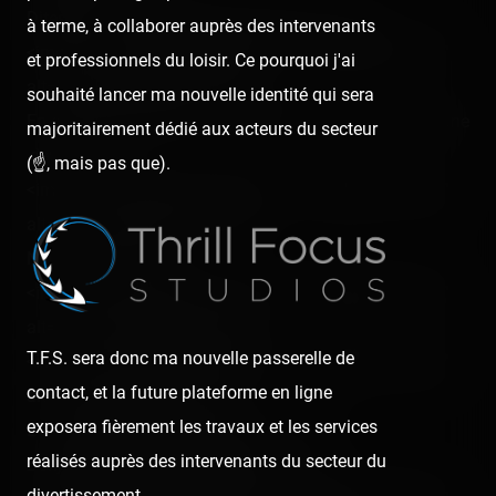
Dites donc ! C'est bourré de souvenirs ! :<br />
à terme, à collaborer auprès des intervenants
<img src="/content/trip-reports/1111960800/(10).jpg"
et professionnels du loisir. Ce pourquoi j'ai
alt="" class="photo-tr"><p></p>
souhaité lancer ma nouvelle identité qui sera
En direction du Bureau Passeport Annuel ! Une, deux, une
majoritairement dédié aux acteurs du secteur
,deux…! :<br />
(☝️, mais pas que).
<img src="/content/trip-reports/1111960800/(11).jpg"
alt="" class="photo-tr"><p></p>
Nous y voilà ! :<br />
<img src="/content/trip-reports/1111960800/(12).jpg"
alt="" class="photo-tr"><p></p>
T.F.S. sera donc ma nouvelle passerelle de
<img src="/content/trip-reports/1111960800/(13).jpg"
contact, et la future plateforme en ligne
alt="" class="photo-tr"><br />
exposera fièrement les travaux et les services
2? : Space Mountain : Mission 2 !<p></p>
réalisés auprès des intervenants du secteur du
Bonjour Exploronaute Mickey ! :<br />
divertissement.