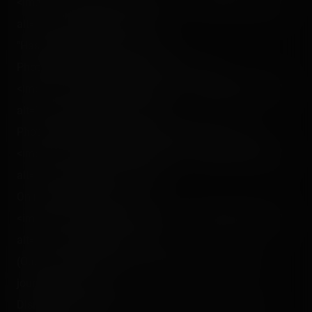
<img src="/content/trip-reports/1111960800/(52).jpg"
alt="" class="photo-tr"><br />
"Has sent me into orbit !"<p></p>
Photo de famille devant City Hall… :<br />
<img src="/content/trip-reports/1111960800/(53).jpg"
alt="" class="photo-tr"><p></p>
Photo de famile devant Disneyland Hotel ! :<br />
<img src="/content/trip-reports/1111960800/(54).jpg"
alt="" class="photo-tr"><p></p>
On me (re)voit enfin ! :<br />
<img src="/content/trip-reports/1111960800/(55).jpg"
alt="" class="photo-tr"><br />
(Oui, car c'est plutôt moi le "photographe" lors des
journées !)<p></p>
Disneyland Hotel, avec personne devant, ni dans le