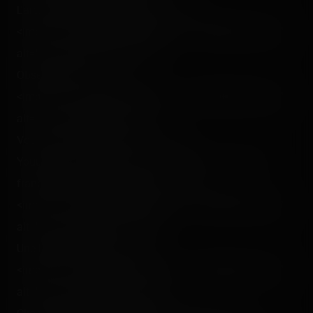
L'arche rocheuse du Colorado ! :<br />
<img src="/content/trip-reports/1111960800/(42).jpg"
alt="" class="photo-tr"><p></p>
Observez bien !… :<br />
<img src="/content/trip-reports/1111960800/(43).jpg"
alt="" class="photo-tr"><br />
Vous voyez le coyote hein ?<p></p>
Youuuuuu, "clac, clac, clac !" Le train de la mine qui
franchit la descente mouillée ! :<br />
<img src="/content/trip-reports/1111960800/(44).jpg"
alt="" class="photo-tr"><p></p>
Une belle vue de face ! :<br />
<img src="/content/trip-reports/1111960800/(45).jpg"
alt="" class="photo-tr"><p></p>