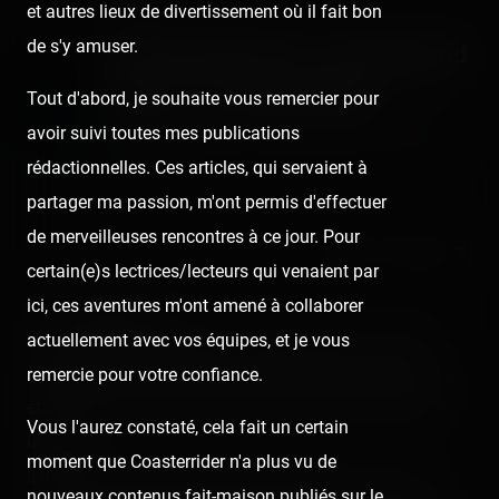
et autres lieux de divertissement où il fait bon
de s'y amuser.
Disneyland Paris - Disneyland
Park — 27 mars 2005
Tout d'abord, je souhaite vous remercier pour
avoir suivi toutes mes publications
Published
21 years ago
by Coasterrider | Reading time:
≈ 5 minutes
rédactionnelles. Ces articles, qui servaient à
partager ma passion, m'ont permis d'effectuer
de merveilleuses rencontres à ce jour. Pour
React
Comment
certain(e)s lectrices/lecteurs qui venaient par
<!-- TR summary -->
ici, ces aventures m'ont amené à collaborer
C'était une première pour mon petit cousin : c'était la
actuellement avec vos équipes, et je vous
première fois qu'il allait au pays magique de Disney ! Il
remercie pour votre confiance.
était très étonné et très content de sa journée passé sur
Vous l'aurez constaté, cela fait un certain
le resort !
moment que Coasterrider n'a plus vu de
Il découvrait les magnifiques poupées de "It's a small
nouveaux contenus fait-maison publiés sur le