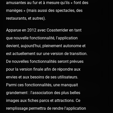
amusantes au fur et à mesure qu'ils « font des
alt="" class="photo-tr"><br />
manèges » (mais aussi des spectacles, des
Il est fort hein !?<p></p>
restaurants, et autres).
Ouais ! :<br />
<img src="/content/trip-reports/1111960800/(4).jpg"
Apparue en 2012 avec Coasterrider en tant
alt="" class="photo-tr"><br />
que nouvelle fonctionnalité, l'application
Encore 6 km !<p></p>
devient, aujourd'hui, pleinement autonome et
Ah enfin ! :<br />
est actuellement sur une version de transition.
<img src="/content/trip-reports/1111960800/(5).jpg"
De nouvelles fonctionnalités seront prévues
alt="" class="photo-tr"><br />
pour la version finale afin de répondre aux
Hm, y a pas mal de voitures…<p></p>
envies et aux besoins de ses utilisateurs.
Soft opening du PanoraMagique. :<br />
Parmi ces fonctionnalités, une manquait
<img src="/content/trip-reports/1111960800/(6).jpg"
grandement : l'association des plus belles
alt="" class="photo-tr"><p></p>
images aux fiches parcs et attractions. Ce
En voiture Simone ! :<br />
remplissage permettra de rendre l'application
<img src="/content/trip-reports/1111960800/(7).jpg"