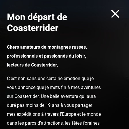
Mon départ de
Coasterrider
Chers amateurs de montagnes russes,
Disneyland Paris -
professionnels et passionnés du loisir,
Disneyland Park — 27 mars
lecteurs de Coasterrider,
2005
C'est non sans une certaine émotion que je
vous annonce que je mets fin à mes aventures
sur Coasterrider. Une belle aventure qui aura
duré pas moins de 19 ans à vous partager
mes expéditions à travers l'Europe et le monde
Home
Posts
Reports
Disneyland Paris - Disneyland
dans les parcs d'attractions, les fêtes foraines
Park — 27 mars 2005