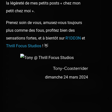
pas sorti.<p></p>
la légèreté de mes petits posts « chez mon
Alors pour passer le temps, regardez la tête de Mickey
petit chez moi ».
cachée au Space ! :<br />
Prenez soin de vous, amusez-vous toujours
<img src="/content/trip-reports/1111960800/(20).jpg"
plus comme des fous, profitez bien des
alt="" class="photo-tr"><br />
sensations fortes, et à bientôt sur
R1DD3N
et
J'en avais même profité pour appeler mes partenaires…
Thrill Focus Studios
! 👋
<p></p>
<img src="/content/trip-reports/1111960800/(21).jpg"
alt="" class="photo-tr"><br />
Coin !<p></p>
dimanche 24 mars 2024
Hop ! Embarquons pour l'aventure des pirates ! :<br />
<img src="/content/trip-reports/1111960800/(22).jpg"
alt="" class="photo-tr"><p></p>
Pauvres minous ! :<br />
<img src="/content/trip-reports/1111960800/(23).jpg"