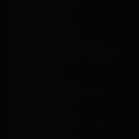
alt="" class="photo-tr"><p></p>
Un mort qui navigue… :<br />
<img src="/content/trip-reports/1111960800/(31).jpg"
alt="" class="photo-tr"><p></p>
L'argent ne fait pas que le bonheur… et oui… :<br />
<img src="/content/trip-reports/1111960800/(32).jpg"
alt="" class="photo-tr"><br />
Enfin je pense !<p></p>
Allez-y les saoulés ! Continuez ! :<br />
<img src="/content/trip-reports/1111960800/(33).jpg"
alt="" class="photo-tr"><br />
Ça ne va rien vous faire ! :p<p></p>
<img src="/content/trip-reports/1111960800/(34).jpg"
alt="" class="photo-tr"><br />