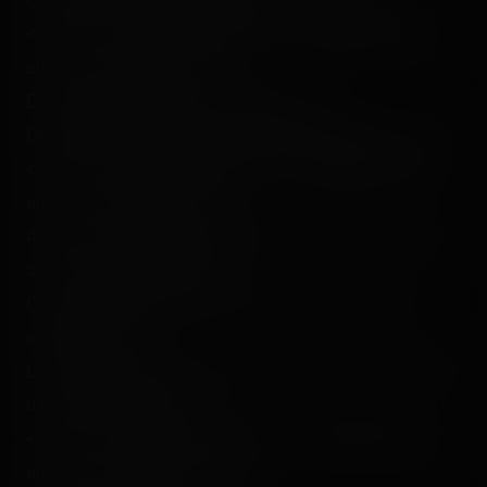
Cliché de la maison hantée bien en face ! :<br />
<img src="/content/trip-reports/1111960800/(46).jpg"
alt="" class="photo-tr"><br />
Elle avale ses visiteurs on dirait !<p></p>
Encore !! Regardez bien l'avant-dernier wagon ! ;p :<br />
<img src="/content/trip-reports/1111960800/(47).jpg"
alt="" class="photo-tr"><br />
Après, on est sorti du bateau et le petit Gilles y est sorti
avec un grand sourire !<br />
On les a ensuite laissés et allait au train de la mine
endiablé !<p></p>
Les roues de frictions servant au train de redémarrer lors
d'un arrêt complet. :<br />
<img src="/content/trip-reports/1111960800/(48).jpg"
alt="" class="photo-tr"><p></p>