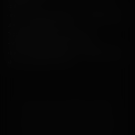
couloir ! :<br />
<img src="/content/trip-reports/1111960800/(56).jpg"
alt="" class="photo-tr"><p></p>
Et pour finir "en beauté", "inauguration" de
PanoraMagique par Maman ! ;) :p :<br />
<img src="/content/trip-reports/1111960800/(57).jpg"
alt="" class="photo-tr"><p></p>
👍
Like
😍
Love
😆
Haha
👏
Bravo
🥳
Fiesta
😮
Wow
😢
Sad
😠
Angry