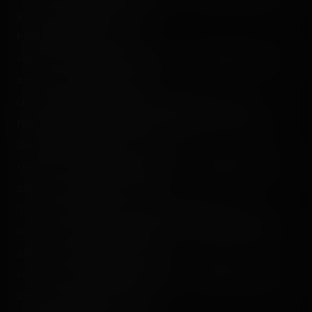
alt="" class="photo-tr"><br />
Faites attention !<p></p>
<img src="/content/trip-reports/1111960800/(24).jpg"
alt="" class="photo-tr"><br />
Qu'est-ce tu regardes espèce de pirate ?!<p></p>
Non Toutou ! Ne leur donne surtout pas la clé ! Ne te
laisse pas tenter par l'os ! :<br />
<img src="/content/trip-reports/1111960800/(25).jpg"
alt="" class="photo-tr"><p></p>
"On veut la rouquine ! On veut la rouquine !" :<br />
<img src="/content/trip-reports/1111960800/(26).jpg"
alt="" class="photo-tr"><p></p>
<img src="/content/trip-reports/1111960800/(27).jpg"
alt="" class="photo-tr"><br />