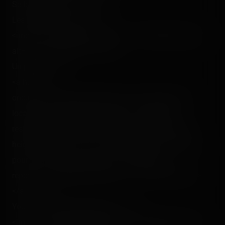
Se battre pour de l'or…<p></p>
Les pirates saouls. :<br />
<img src="/content/trip-reports/1111960800/(28).jpg"
alt="" class="photo-tr"><p></p>
Un pirate ! :<br />
<a href="#"
onclick="window.open('(29).php','_blank','toolbar=0,
location=0, directories=0, status=1, scrollbars=1,
resizable=1, copyhistory=0, menuBar=0, width=510,
height=445, left=1, top=1');return(false)" title="Cliquez
pour voir la vidéo !"><img src="/content/trip-
reports/1111960800/(29).jpg" alt="" class="photo-tr">
</a><p></p>
Youuuu, la seconde descente ! :<br />
<img src="/content/trip-reports/1111960800/(30).jpg"