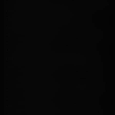
"Ecoutez-moi vous autres ! Restez donc assis et attendez
que l'on vous dise de descendre !"<p></p>
Petit cousin ne doit pas comprendre pourquoi ça
descend, ça penche et ça va vite… :<br />
<img src="/content/trip-reports/1111960800/(35).jpg"
alt="" class="photo-tr"><p></p>
Un train du Big Thunder qui a franchit la descente
mouillée et qui se prend un virage bien sec ! :<br />
<img src="/content/trip-reports/1111960800/(36).jpg"
alt="" class="photo-tr"><p></p>
Tchout, tchouuuut ! Attention, le train va passer ! :<br />
<img src="/content/trip-reports/1111960800/(37).jpg"
alt="" class="photo-tr"><p></p>
Petit tour sur le Molly Brown maintenant… et :<br />
<img src="/content/trip-reports/1111960800/(38).jpg"