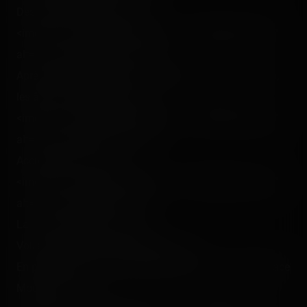
Des freins du coaster. :<br />
<img src="/content/trip-reports/1111960800/(49).jpg"
alt="" class="photo-tr"><p></p>
Après une longue attente, on embarquait enfin. Hi, hen,
les ânes ! Voici eMule ! :<br />
<img src="/content/trip-reports/1111960800/(50).jpg"
alt="" class="photo-tr"><p></p>
Accrochez-vous ! :<br />
<img src="/content/trip-reports/1111960800/(51).jpg"
alt="" class="photo-tr"><br />
La nuit, c'est super !<p></p>
Voilà, c'est fini et on rentre déjà…<br />
En passant dans l'arcade, petite photo d'un T-Shirt Space
Mountain ! :<br />