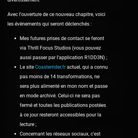
<img src="/content/trip-reports/1111960800/(14).jpg"
alt="" class="photo-tr"><p></p>
Avec l'ouverture de ce nouveau chapitre, voici
Voici Tata et le petit à côté d'une girafe ! :<br />
les évènements qui seront déclenchés :
<img src="/content/trip-reports/1111960800/(15).jpg"
Mes futures prises de contact se feront
alt="" class="photo-tr"><p></p>
via Thrill Focus Studios (vous pouvez
Ah, je ne peux m'en empêcher… ! :<br />
aussi passer par l'application R1DD3N) ;
<img src="/content/trip-reports/1111960800/(16).jpg"
Le site
Coasterrider.fr
actuel, qui a connu
alt="" class="photo-tr"><br />
pas moins de 14 transformations, ne
Je souhaitais quand même voir comment allait mon
sera plus alimenté en mon nom et passe
Space ! Même si toute la famille ne peut y aller !<p></p>
en mode archivé. Celui-ci ne sera pas
Placement du boulet dans le canon ! :<br />
fermé et toutes les publications postées
<img src="/content/trip-reports/1111960800/(17).jpg"
à ce jour resteront accessibles pour la
alt="" class="photo-tr"><p></p>
lecture ;
Feu ! :<br />
Concernant les réseaux sociaux, c'est
<img src="/content/trip-reports/1111960800/(18).jpg"