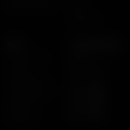
Videos
entertainment enthusiasts.
Reports
Instant pictures
About
Let's keep in touch
The Coasterrider Team
Newsletter
Contact us
Acknowledgements
The Coasterrider Museum
Legal information
Privacy policy
Dark/light mode