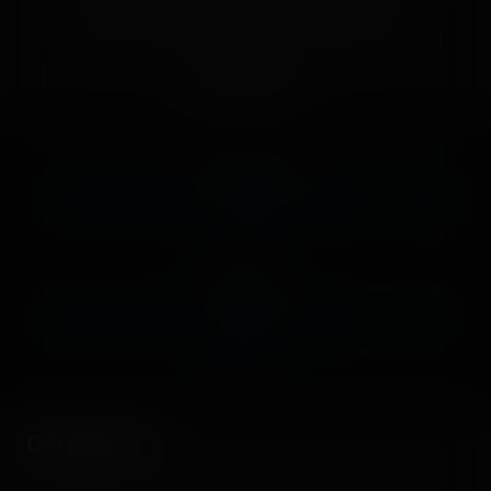
🤮
Sick
❤️
Supportive
🙏
Thankful
Comment
Previous post:
‹ DISNEYLAND PARIS - DISNEYLAND PARK — 9 MARS
2005
Next post:
DISNEYLAND PARIS - DISNEYLAND PARK — 3 AVRIL
2005 ›
Comments