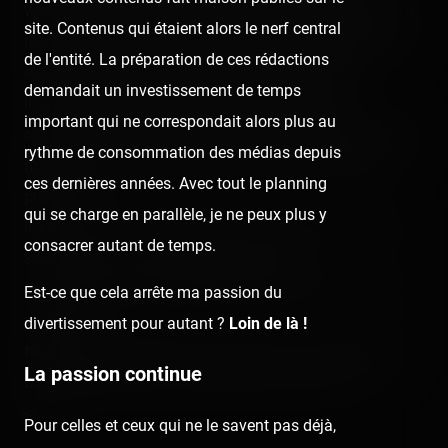
world", était effrayé par les pirates des Caraïbes, etc. Il a
site. Contenus qui étaient alors le nerf central
même pu voir le train de la mine depuis le Molly Brown,
de l'entité. La préparation de ces rédactions
et à observé le temple du péril à Adventureland !
demandait un investissement de temps
Il avait l'air de s'y intéressé et, tandis que moi, je
important qui ne correspondait alors plus au
comtemplais mon Space Mountain, qui faisait ses tests
rythme de consommation des médias depuis
(plus qu'une semaine ce jour avant le jour de l'avant-
ces dernières années. Avec tout le planning
première !)…
qui se charge en parallèle, je ne peux plus y
Il y avait en tout cas un monde fou ! (30 min pour It's a
consacrer autant de temps.
small world, 110 min pour Big Thunder…)
Sinon une journée remplie de photos à gogo ! Amusez-
Est-ce que cela arrête ma passion du
vous bien !
divertissement pour autant ?
Loin de là !
NOTE : Mon petit cousin n'a que 3 ans, il ne fera pas le
La passion continue
Big Thunder encore ! (A cet âge, j'y allais :p.)<br />
<br />
Pour celles et ceux qui ne le savent pas déjà,