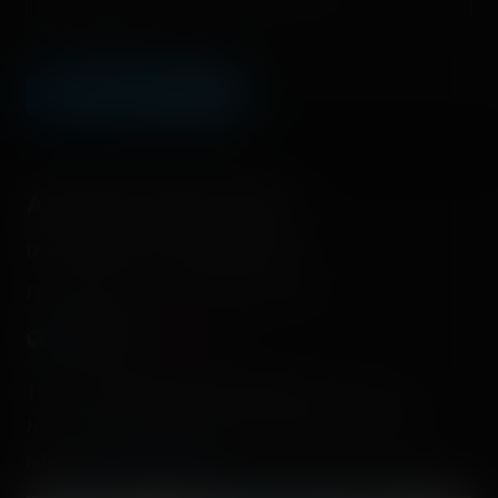
Champ facultatif
LEAVE A COMMENT
About this theme park
Disneyland Paris - Disneyland Park
France - Marne la Vallée - Île-de-France
There are
4 operating roller coasters
in this park.
Have you already rode them? Check and register your
rides on
Coasterr1dd3n
.