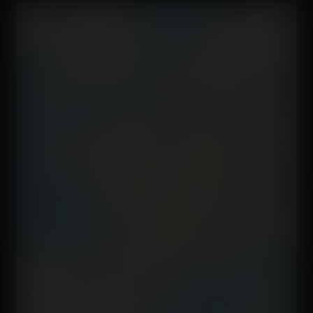
+
−
300 km