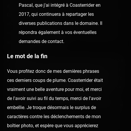
Pascal, que j'ai intégré à Coasterrider en
alt="" class="photo-tr"><p></p>
2017, qui continuera à repartager les
Direction Star Tours avec Gilles ! Heu ? Trouvez l'erreur ! :
diverses publications dans le domaine. Il
<br />
répondra également à vos éventuelles
<img src="/content/trip-reports/1111960800/(19).jpg"
demandes de contact.
alt="" class="photo-tr"><br />
:p<p></p>
Le mot de la fin
Il a apprécié quand même le petit Gilles Star Tours. Mais
il a décidé d'aller vers quelque chose de plus calme : It's
Vous profitez donc de mes dernières phrases
a small world ! Vu le monde qu'il y avait (30 min), j'ai dit
ces derniers coups de plume. Coasterrider était
non. J'ai alors décidé de faire une promenade dans tout
vraiment une belle aventure pour moi, et merci
le parc, et je me dirige particulièrement vers Big
de l'avoir suivi au fil du temps, merci de l'avoir
Thunder… j'y découvre une queue de 110 min d'attente !!!
embellie. Je troque désormais le surplus de
<br />
caractères contre les déclenchements de mon
Je revenais donc au point de départ mais le petit n'était
boîtier photo, et espère que vous apprécierez