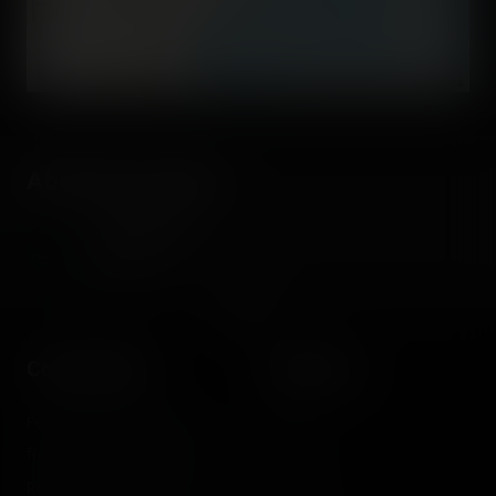
200 mi
©
OpenStreetMap contributors
About the author
Coasterrider
Fondateur
Coasterrider
Shortcut
Fun experiences sharing
Home
from roller coasters, theme
Posts
parks, fairgrounds and