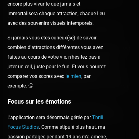
encore plus vivante que jamais et
alt="" class="photo-tr"><p></p>
immortalisera chaque attraction, chaque lieu
On est rentrés… Enfin ! :<br />
avec des souvenirs visuels intemporels.
<img src="/content/trip-reports/1111960800/(8).jpg"
Si jamais vous êtes curieux(se) de savoir
alt="" class="photo-tr"><p></p>
combien d'attractions différentes vous avez
Vous savez quoi ? Normalement, ce jour est interdit pour
faites au cours de votre vie, n'hésitez pas à
les pass annuel ! Mais heureusement que Maman
jeter un œil, juste pour le fun. Et vous pourrez
parrainait Tonton et Tata (pour gagner un an au pass,
comparer vos scores avec
le mien
, par
car ils allaient acheter tous les trois des pass) : c'est
exemple. 🙂
grâce à eux qu'on est tous rentrés ! Sinon, on n'en serait
pas la…<p></p>
Focus sur les émotions
Les nouvelles boutiques dans les arcades. :<br />
<img src="/content/trip-reports/1111960800/(9).jpg"
L'application sera désormais gérée par
Thrill
alt="" class="photo-tr"><br />
Focus Studios
. Comme stipulé plus haut, ma
Fashion !<p></p>
passion partagée pendant 19 ans m'a amené,