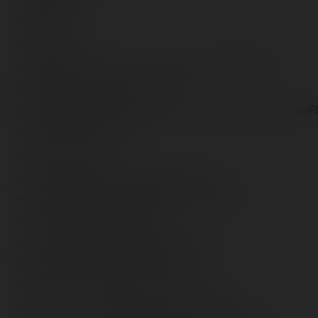
<table border="1">
<tbody><tr>
<td><!--[if IE]>
<object type="video/divx" classid="clsid:67DABFBF-
D0AB-41fa-9C46-CC0F21721616"
codebase="http://download.divx.com/player/DivXBrowserPl
width="400" height="325">
<param name="src"
value="http://blog.coasterrider.free.fr/trip-
reports/dlrp/2007/09/23/BTM on ride 1.divx" />
<param name="previewImage"
value="http://blog.coasterrider.free.fr/trip-
reports/dlrp/2007/09/23/(31).jpg" />
<param name="autoplay" value="false" />
<param name="custommode" value="Stage6" />