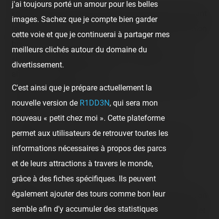
j'ai toujours porté un amour pour les belles
<span class="tr-heure">11:45</span> =&gt; 15 min avant
images. Sachez que je compte bien garder
la fin mais on a chopé notre salon quand même, et salon
cette voie et que je continuerai à partager mes
bien rien que pour nous ce matin ! :<br />
meilleurs clichés autour du domaine du
<img src="/content/trip-reports/1190584800/(2).jpg"
divertissement.
alt="" class="photo-tr"><br />
C'est ainsi que je prépare actuellement la
Hmm, choco bouillant, tas de viennoiseries, etc…! Hmm
nouvelle version de
R1DD3N
, qui sera mon
j'ai plus faim !<br />
nouveau « petit chez moi ». Cette plateforme
<br />
permet aux utilisateurs de retrouver toutes les
<img src="/content/trip-reports/1190584800/(3).jpg"
informations nécessaires à propos des parcs
alt="" class="photo-tr"><br />
et de leurs attractions à travers le monde,
La nouvelle machine à jus d'orange, coooolll !<br />
grâce à des fiches spécifiques. Ils peuvent
<br />
également ajouter des tours comme bon leur
<span class="tr-heure">12:15</span> =&gt; Hop, enfin on
semble afin d'y accumuler des statistiques
refonçe sur notre <span class="tr-noms">DLP</span>, et