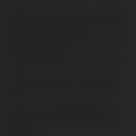
<br />
<span class="tr-heure">[17h15]</span> ~ Enfin s'arrête
cette crevante activité ! Allez FastPass time pour <span
class="tr-noms">BTM</span> ! :<br />
<img src="/content/trip-reports/1190584800/(30).jpg"
alt="" class="photo-tr"><br />
Hey hey premier tour, tellement BTM c'est trop bon !<br
/><br />
5 minutes d'attente passées (… ooooohh trop beau le
badge Tic et Tac spécial 15 ans… trop mimi…)<br />
<br />
Allez, on ride car vu mes dernières productions ça
secouait beaucoup alors je reprends maintenant de
l'expérience.