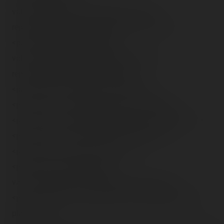
value="http://blog.coasterrider.free.fr/trip-
reports/dlrp/2007/09/23/BTM on ride 2.divx" />
<param name="previewImage"
value="http://blog.coasterrider.free.fr/trip-
reports/dlrp/2007/09/23/(34).jpg" />
<param name="autoplay" value="false" />
<param name="custommode" value="Stage6" />
<param name="showpostplaybackad" value="false" />
<param name="wmode" value="transparent" />
<param name="loop" value="false" />
<param name="pluginspage"
value="http://go.divx.com/plugin/download/" />
<p>Une vidéo DivX nécéssitant le DivX Web Player est
placée ici. <a