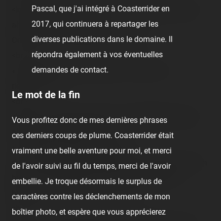
Pascal, que j'ai intégré à Coasterrider en
<img src="/content/trip-reports/1190584800/(15).jpg"
2017, qui continuera à repartager les
alt="" class="photo-tr"><br />
diverses publications dans le domaine. Il
On en vient au couple d'élan après.<br />
répondra également à vos éventuelles
<br />
demandes de contact.
« Regardez à tribord, à droiteuh… eh ben il n'y a
riennn ! »<br />
Le mot de la fin
<br />
<img src="/content/trip-reports/1190584800/(16).jpg"
Vous profitez donc de mes dernières phrases
alt="" class="photo-tr"><br />
ces derniers coups de plume. Coasterrider était
« A babord ici, la tribu des indiens
vraiment une belle aventure pour moi, et merci
du "Jemecachetoujourssousarbres". Vous les voyez ? Eh
de l'avoir suivi au fil du temps, merci de l'avoir
bien oui, ils sont tous là, car ils sont déguisés en
embellie. Je troque désormais le surplus de
branches d'arbres partout là ! »<br />
caractères contre les déclenchements de mon
<br />
boîtier photo, et espère que vous apprécierez