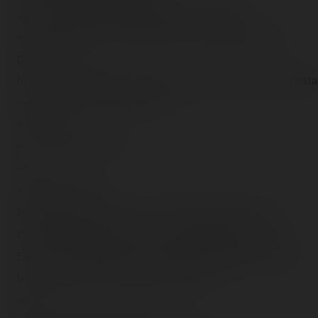
value="http://go.divx.com/plugin/download/">
<p>Une vidéo DivX nécéssitant le DivX Web Player est
placée ici. <a
href="http://download.divx.com/player/DivXWebPlayerInstal
le</a> afin de voir la vidéo.</p>
</object>
<!----><!--[endif]----></td>
</tr>
</tbody></table>
A deux mains, qu'est-ce que c'est plus stable et plus
confortable et plus smooth ! Qu'en pensez-vous ?<br />
En tout cas, BTM de jour, ça faisait bien longtemps mais
bon sang ce que ça faisait du bien !<br />
<br />