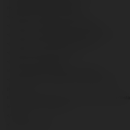
reports/dlrp/2007/09/23/(34).jpg">
<param name="autoplay" value="false">
<param name="custommode" value="Stage6">
<param name="showpostplaybackad" value="false">
<param name="wmode" value="transparent">
<param name="loop" value="false">
<param name="pluginspage"
value="http://go.divx.com/plugin/download/">
<p>Une vidéo DivX nécéssitant le DivX Web Player est
placée ici. <a
href="http://download.divx.com/player/DivXWebPlayerInstal
le</a> afin de voir la vidéo.</p>
</object>
<!----><!--[endif]----></td>