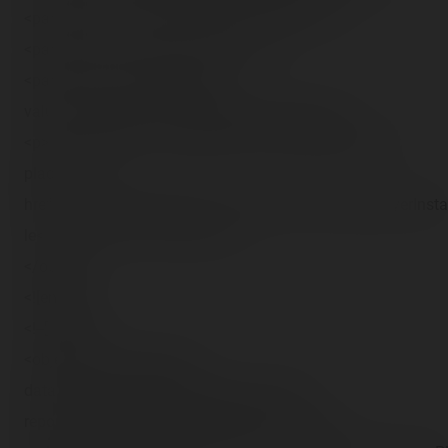
<param name="wmode" value="transparent" />
<param name="loop" value="false" />
<param name="pluginspage"
value="http://go.divx.com/plugin/download/" />
<p>Une vidéo DivX nécéssitant le DivX Web Player est
placée ici. <a
href="http://download.divx.com/player/DivXWebPlayerInstal
le</a> afin de voir la vidéo.</p>
</object>
<![endif]-->
<!--[if !IE]><-->
<object type="video/divx"
data="http://blog.coasterrider.free.fr/trip-
reports/dlrp/2007/09/23/Preshow Rock.divx"