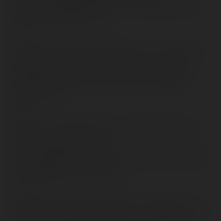
<img src="/content/trip-reports/1190584800/(28).jpg"
alt="" class="photo-tr"><br />
<br />
<span class="tr-heure">[15h30]</span> ~ Troooooop de
mondeuh…! Bon allez, on va se reposer, choper des
glaçons et boire du Coca frais au DLH, en attendant
l'heure H.<br />
<br />
<img src="/content/trip-reports/1190584800/(29).jpg"
alt="" class="photo-tr"><br />
Sur le chemin hein… Qui marche trop y perd ses semelles
et accueille ses odeurs ! 😜<br />
<br />
<span class="tr-heure">[16h]</span> ~ Best times… euh
ouiiinnnn pas de rongeurs ! Bien heureusement, de bons