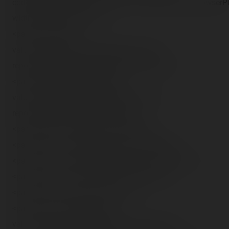
codebase="http://download.divx.com/player/DivXBrowserPl
width="400" height="325">
<param name="src"
value="http://blog.coasterrider.free.fr/trip-
reports/dlrp/2007/09/23/Preshow Rock.divx">
<param name="previewImage"
value="http://blog.coasterrider.free.fr/trip-
reports/dlrp/2007/09/23/(43).jpg">
<param name="autoplay" value="false">
<param name="custommode" value="Stage6">
<param name="showpostplaybackad" value="false">
<param name="wmode" value="transparent">
<param name="loop" value="false">
<param name="pluginspage"
value="http://go.divx.com/plugin/download/">