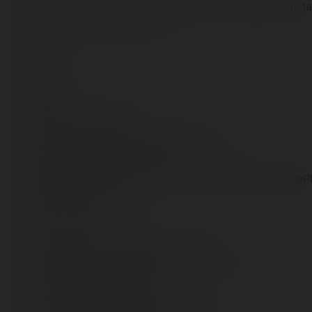
href="http://download.divx.com/player/DivXWebPlayerInstal
le</a> afin de voir la vidéo.</p>
</object>
<![endif]-->
<!--[if !IE]><-->
<object type="video/divx"
data="http://blog.coasterrider.free.fr/trip-
reports/dlrp/2007/09/23/BTM on ride 2.divx"
codebase="http://download.divx.com/player/DivXBrowserPl
width="400" height="325">
<param name="src"
value="http://blog.coasterrider.free.fr/trip-
reports/dlrp/2007/09/23/BTM on ride 2.divx">
<param name="previewImage"
value="http://blog.coasterrider.free.fr/trip-