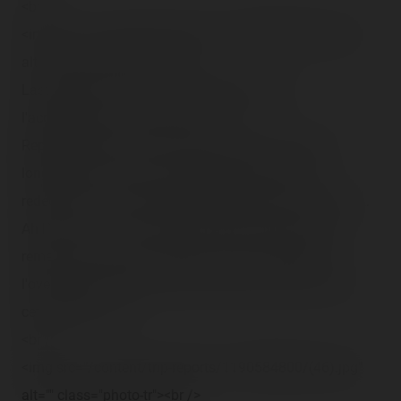
<br />
<img src="/content/trip-reports/1190584800/(45).jpg"
alt="" class="photo-tr"><br />
Last Riders ! N'y aura que 6 passagers donc
l'accélération on l'aura senti !<br />
Reprendre Rock, ben bon sang, ça faisait vraiment
longtemps et ce tour, c'était presque comme le
redécouvrir en sensations ! Rapidité, smooth, parfumé…
Ah là là, ça nous a manqué à tous les deux, faut s'y
remettre un peu plus souvent mais sans atteindre
l'overdose (c'est arrivé quand même et pas qu'un peu
cette année).<br />
<br />
<img src="/content/trip-reports/1190584800/(46).jpg"
alt="" class="photo-tr"><br />