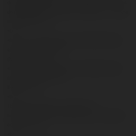
de dépasser le Mark Twain sans encombres… car à mes
dernières tentatives, eh bien je me suis planté… » Terrible
notre capitaine !<br />
<br />
<img src="/content/trip-reports/1190584800/(23).jpg"
alt="" class="photo-tr"><br />
(No bars…)<br /><br />
<img src="/content/trip-reports/1190584800/(24).jpg"
alt="" class="photo-tr"><br />
Best ride !!!<br />
<br />
1h plus tard, direction sur <span class="tr-
noms">Studios</span>, et toujours avec un tas de gens
où qu'on va.<br />
<br />