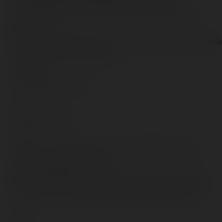
<p>Une vidéo DivX nécéssitant le DivX Web Player est
placée ici. <a
href="http://download.divx.com/player/DivXWebPlayerInstal
le</a> afin de voir la vidéo.</p>
</object>
<!----><!--[endif]----></td>
</tr>
</tbody></table>
<br />
<img src="/content/trip-reports/1190584800/(44).jpg"
alt="" class="photo-tr"><br />
Ready ! D'ailleurs y a le plus panneau de sécurité qu'était
là, accès à la zone d'essais ça fait plus classe tiens !<br
/>