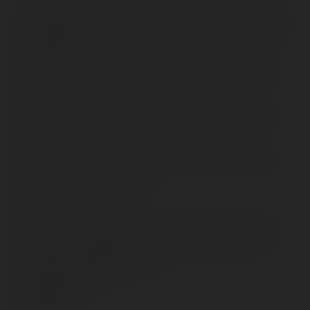
Pas de Crush allez, O.S.E.F. ! On va reprendre un truc d'il
y a longtemps, ché même pas si même on l'a fait durant
cet été :<br />
<img src="/content/trip-reports/1190584800/(41).jpg"
alt="" class="photo-tr"><br />
Last Riders pour <span class="tr-noms">Rock</span> !!
<br />
<img src="/content/trip-reports/1190584800/(42).jpg"
alt="" class="photo-tr"><br />
<br />
Par contre ça bouchait pas mal au niveau du preshow
donc pour m'occuper, je vous rapporte le préshow en
entier, mais sans le bug :<br />
<table border="1">