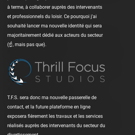
animateur !!<br />
à terme, à collaborer auprès des intervenants
<br />
et professionnels du loisir. Ce pourquoi j'ai
Zoom x12 au loin :<br />
souhaité lancer ma nouvelle identité qui sera
<img src="/content/trip-reports/1190584800/(9).jpg"
majoritairement dédié aux acteurs du secteur
alt="" class="photo-tr"><br />
(☝️, mais pas que).
Best mine train ! On a pris des FastPass, on en fera des
tours à 17:30 !<br /><br />
<img src="/content/trip-reports/1190584800/(10).jpg"
alt="" class="photo-tr"><br />
All aboard ! Et on sera accompagné par le super
T.F.S. sera donc ma nouvelle passerelle de
animateur (rare) !<br /><br />
contact, et la future plateforme en ligne
<img src="/content/trip-reports/1190584800/(11).jpg"
exposera fièrement les travaux et les services
alt="" class="photo-tr"><br />
réalisés auprès des intervenants du secteur du
« Alors, à babord c'est à gauche, et donc à tribord… ben
divertissement.