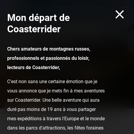
Mon départ de
Coasterrider
Chers amateurs de montagnes russes,
Disneyland Paris -
professionnels et passionnés du loisir,
Disneyland Park — 23
lecteurs de Coasterrider,
septembre 2007
C'est non sans une certaine émotion que je
vous annonce que je mets fin à mes aventures
sur Coasterrider. Une belle aventure qui aura
duré pas moins de 19 ans à vous partager
mes expéditions à travers l'Europe et le monde
Home
Posts
Reports
Disneyland Paris - Disneyland
dans les parcs d'attractions, les fêtes foraines
Park — 23 septembre 2007