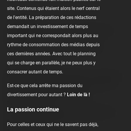
site. Contenus qui étaient alors le nerf central
de l'entité. La préparation de ces rédactions
<!-- TR guests -->
demandait un investissement de temps
Coasterriders présents avec moi à cette journée :<br />
important qui ne correspondait alors plus au
• Maman<br />
rythme de consommation des médias depuis
• Fabien &amp; acolytes pour descente et D.D.R.
ces dernières années. Avec tout le planning
qui se charge en parallèle, je ne peux plus y
<!-- TR main content -->
consacrer autant de temps.
Départ <span class="tr-heure">10h30 ~ 11h</span> ché
pas quoi… Enfin bon, y aura que pour 40 mn = salon
Est-ce que cela arrête ma passion du
Mickey ! Et salon cool aujourd'hui !<br />
divertissement pour autant ?
Loin de là !
Sur la route hey :<br />
La passion continue
<img src="/content/trip-reports/1190584800/(1).jpg"
alt="" class="photo-tr"><br />
Pour celles et ceux qui ne le savent pas déjà,
<br />