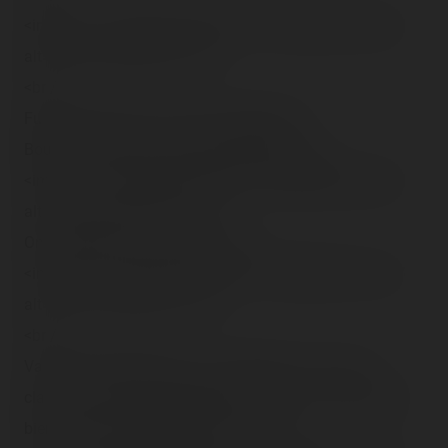
<img src="/content/trip-reports/1190584800/(25).jpg"
alt="" class="photo-tr"><br />
<br />
Futur <span class="tr-noms">Hollywood
Boulevard</span>, beau trompe-oeil :<br />
<img src="/content/trip-reports/1190584800/(26).jpg"
alt="" class="photo-tr"><br />
On l'attendait, on va l'avoir !<br />
<img src="/content/trip-reports/1190584800/(27).jpg"
alt="" class="photo-tr"><br />
<br />
Va-et-vient répétissants, on se décide à voir <span
class="tr-noms">Cinémagique</span>, et on est même
bien accueillis encore une fois ! :<br />