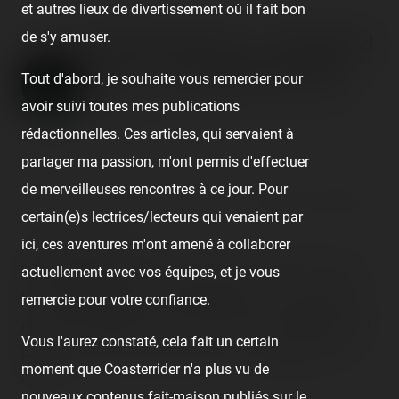
et autres lieux de divertissement où il fait bon
de s'y amuser.
Disneyland Paris - Disneyland
Park — 23 septembre 2007
Tout d'abord, je souhaite vous remercier pour
avoir suivi toutes mes publications
Published
19 years ago
by Coasterrider | Reading time:
≈ 11 minutes
rédactionnelles. Ces articles, qui servaient à
partager ma passion, m'ont permis d'effectuer
de merveilleuses rencontres à ce jour. Pour
React
Comment
certain(e)s lectrices/lecteurs qui venaient par
<!-- TR summary -->
ici, ces aventures m'ont amené à collaborer
Somptueuse journée aux attractions variées comme au
actuellement avec vos équipes, et je vous
bon vieux temps, ça faisait longtemps ! Juste le rajout
remercie pour votre confiance.
des câlins by Minnie, Tic et Tac et c'est tout simplement
Vous l'aurez constaté, cela fait un certain
parfait ! À vivre et revivre et revivre… inoubliable !<br />
moment que Coasterrider n'a plus vu de
<br />
nouveaux contenus fait-maison publiés sur le