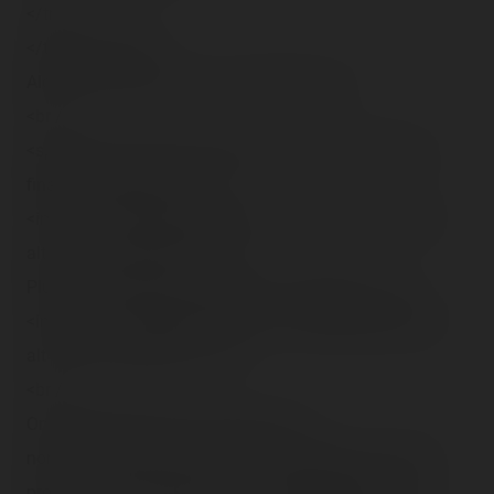
</tr>
</tbody></table>
Alors ? Deux mains pour on ride basta.<br />
<br />
<span class="tr-heure">[18h20]</span> ~ Repassage
final chez Studios ! :<br />
<img src="/content/trip-reports/1190584800/(35).jpg"
alt="" class="photo-tr"><br />
Plus de <span class="tr-noms">ToT</span>…<br />
<img src="/content/trip-reports/1190584800/(36).jpg"
alt="" class="photo-tr"><br />
<br />
On aura tenté le final <span class="tr-
noms">Crush</span> mais 101 (c'est reparti). Attente
proche mais c'est mal parti… en attente donc :<br />