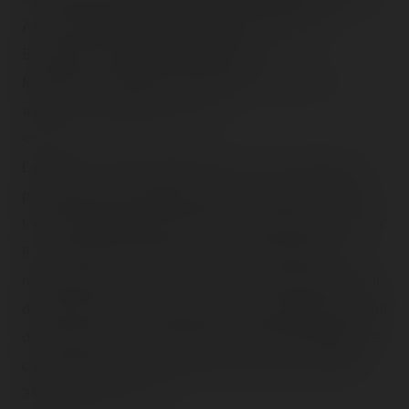
A.C.C. étaient présents, et quelques friends dont
Bourriquet ou le glaçon (M. Penguin).
Message : <q>reviens à Inventions ce soir et tu les
auras !</q> Noté et merci !<br />
<br />
L'après 16h, pouerk m'enfin bon, si y a un "16h" le soir,
pourquoi pas, ça remonte le punch. Après ça, Fabien et
tout : direction Nex Games ! Hey oui, scorer encore… Bon
R.A.S. de Dance, style ou score, j'ai des nouveaux
records, donc si y a un nom du style "TIC JTM" au début
des musiques, vous saurez à qui vous référencer (si vous
dansez 🙂). Au fait : être scorer, je me rends compte que
c'est vraiment horrible, j'arrive pas à me voir sur MAX
300 et pourtant…<br />