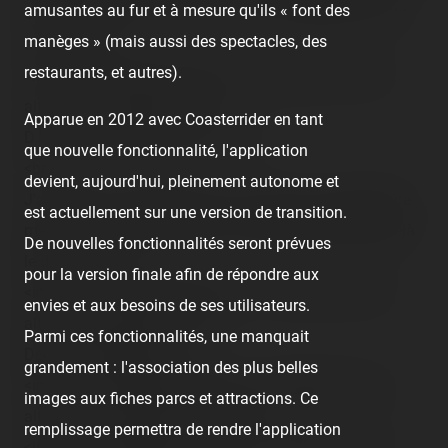
amusantes au fur et à mesure qu'ils « font des
en journée S.V.P. ! A, B, C, D… on le voit rarement ce p'tit
manèges » (mais aussi des spectacles, des
truc ici :<br />
restaurants, et autres).
<img src="/content/trip-reports/1190584800/(4).jpg"
alt="" class="photo-tr"><br />
Apparue en 2012 avec Coasterrider en tant
D.I.S.N.E.Y bien alignés hein ?<br />
que nouvelle fonctionnalité, l'application
<br />
devient, aujourd'hui, pleinement autonome et
J'ai toujours l'impression qu'on se trouve mi-septembre
est actuellement sur une version de transition.
m'en fait, on en est déjà à la fin et Halloween prend déjà
De nouvelles fonctionnalités seront prévues
le dessus :<br />
pour la version finale afin de répondre aux
<img src="/content/trip-reports/1190584800/(5).jpg"
envies et aux besoins de ses utilisateurs.
alt="" class="photo-tr"><br />
Parmi ces fonctionnalités, une manquait
Décors inchangés.<br />
grandement : l'association des plus belles
<img src="/content/trip-reports/1190584800/(6).jpg"
images aux fiches parcs et attractions. Ce
alt="" class="photo-tr"><br /><br />
remplissage permettra de rendre l'application
<img src="/content/trip-reports/1190584800/(7).jpg"