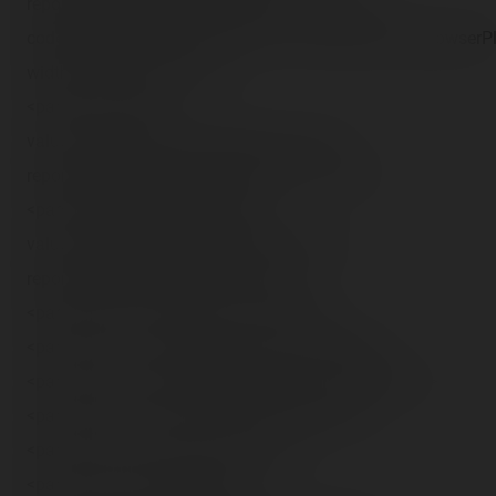
reports/dlrp/2007/09/23/BTM on ride 1.divx"
codebase="http://download.divx.com/player/DivXBrowserPl
width="400" height="325">
<param name="src"
value="http://blog.coasterrider.free.fr/trip-
reports/dlrp/2007/09/23/BTM on ride 1.divx">
<param name="previewImage"
value="http://blog.coasterrider.free.fr/trip-
reports/dlrp/2007/09/23/(31).jpg">
<param name="autoplay" value="false">
<param name="custommode" value="Stage6">
<param name="showpostplaybackad" value="false">
<param name="wmode" value="transparent">
<param name="loop" value="false">
<param name="pluginspage"