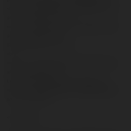
<img src="/content/trip-reports/1190584800/(37).jpg"
alt="" class="photo-tr"><br /><br />
<img src="/content/trip-reports/1190584800/(38).jpg"
alt="" class="photo-tr"><br />
Simplement gazeux et frais !<br />
<br />
<img src="/content/trip-reports/1190584800/(39).jpg"
alt="" class="photo-tr"><br />
Le plus beau ciel presque jamais rencontré !<br />
<img src="/content/trip-reports/1190584800/(40).jpg"
alt="" class="photo-tr">
<!-- Pagination -->