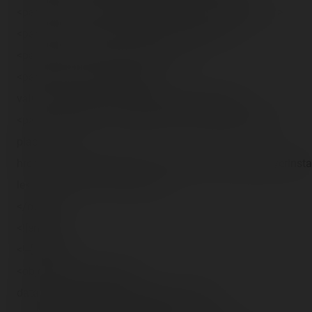
<param name="showpostplaybackad" value="false" />
<param name="wmode" value="transparent" />
<param name="loop" value="false" />
<param name="pluginspage"
value="http://go.divx.com/plugin/download/" />
<p>Une vidéo DivX nécéssitant le DivX Web Player est
placée ici. <a
href="http://download.divx.com/player/DivXWebPlayerInstal
le</a> afin de voir la vidéo.</p>
</object>
<![endif]-->
<!--[if !IE]><-->
<object type="video/divx"
data="http://blog.coasterrider.free.fr/trip-