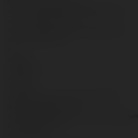
Nouveaux FastPass ! Allez go :<br />
<img src="/content/trip-reports/1190584800/(32).jpg"
alt="" class="photo-tr"><br /><br />
<img src="/content/trip-reports/1190584800/(33).jpg"
alt="" class="photo-tr"><br />
<br />
Le badge ! :
<table border="1">
<tbody><tr>
<td><!--[if IE]>
<object type="video/divx" classid="clsid:67DABFBF-
D0AB-41fa-9C46-CC0F21721616"
codebase="http://download.divx.com/player/DivXBrowserPl
width="400" height="325">
<param name="src"