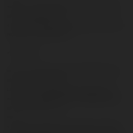
<img src="/content/trip-reports/1190584800/(20).jpg"
alt="" class="photo-tr"><br />
« Ici se trouve notre plus vieux employé du parc qui nous
regarde, je vous présente Rex ! »
<!-- Pagination -->
<img src="/content/trip-reports/1190584800/(21).jpg"
alt="" class="photo-tr"><br />
Le mine train = la réussite totale d'une journée !<br />
<img src="/content/trip-reports/1190584800/(22).jpg"
alt="" class="photo-tr"><br />
<br />
« Nous allons maintenant contourner l'île, en essayant