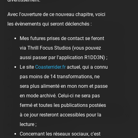
c'est de l'autre côté hein… »<br />
<br />
Avec l'ouverture de ce nouveau chapitre, voici
Tas de photos de l'ouest…<br />
les évènements qui seront déclenchés :
<img src="/content/trip-reports/1190584800/(12).jpg"
Mes futures prises de contact se feront
alt="" class="photo-tr"><br /><br />
via Thrill Focus Studios (vous pouvez
<img src="/content/trip-reports/1190584800/(13).jpg"
aussi passer par l'application R1DD3N) ;
alt="" class="photo-tr"><br />
Le site
Coasterrider.fr
actuel, qui a connu
« Les plus magnifiques chutes d'eau que vous verrez ici
pas moins de 14 transformations, ne
là que cette fois. »<br /><br />
sera plus alimenté en mon nom et passe
<img src="/content/trip-reports/1190584800/(14).jpg"
en mode archivé. Celui-ci ne sera pas
alt="" class="photo-tr"><br />
fermé et toutes les publications postées
« Ca c'est Robert, notre pêcheur local, présent ici depuis
à ce jour resteront accessibles pour la
15 ans, et qui n'a jamais réussi à pêcher un seul poisson
lecture ;
depuis tout ce temps… »<br />
Concernant les réseaux sociaux, c'est
<br />