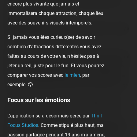
encore plus vivante que jamais et
alt="" class="photo-tr"><br />
immortalisera chaque attraction, chaque lieu
Assoifée de sang !<br />
avec des souvenirs visuels intemporels.
Le téléphérique est même aussi en place. Sinon… orange
Si jamais vous êtes curieux(se) de savoir
vs. rose vs. bleu encore !<br />
combien d'attractions différentes vous avez
<br />
faites au cours de votre vie, n'hésitez pas à
Retombons dans le passé de Disneyland dès maintenant
jeter un œil, juste pour le fun. Et vous pourrez
car on réenchaîne tout de suite sur les <span class="tr-
comparer vos scores avec
le mien
, par
noms">River Rogue Keelboats</span> ! Je devais avoir
exemple. 🙂
8~10 ans la dernière fois que je suis monté à bord ! :<br
/>
Focus sur les émotions
<img src="/content/trip-reports/1190584800/(8).jpg"
alt="" class="photo-tr"><br />
L'application sera désormais gérée par
Thrill
La plus agréable et détendente des attractions du parc…
Focus Studios
. Comme stipulé plus haut, ma
aujourd'hui mixé avec un super mais vraiment classe
passion partagée pendant 19 ans m'a amené,