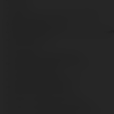
<tbody><tr>
<td><!--[if IE]>
<object type="video/divx" classid="clsid:67DABFBF-
D0AB-41fa-9C46-CC0F21721616"
codebase="http://download.divx.com/player/DivXBrowserPl
width="400" height="325">
<param name="src"
value="http://blog.coasterrider.free.fr/trip-
reports/dlrp/2007/09/23/Preshow Rock.divx" />
<param name="previewImage"
value="http://blog.coasterrider.free.fr/trip-
reports/dlrp/2007/09/23/(43).jpg" />
<param name="autoplay" value="false" />
<param name="custommode" value="Stage6" />
<param name="showpostplaybackad" value="false" />