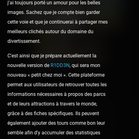
j'ai toujours porté un amour pour les belles
images. Sachez que je compte bien garder
cette voie et que je continuerai à partager mes
meilleurs clichés autour du domaine du
divertissement.
C'est ainsi que je prépare actuellement la
nouvelle version de
R1DD3N
, qui sera mon
nouveau « petit chez moi ». Cette plateforme
👍 11
😢 1
4
permet aux utilisateurs de retrouver toutes les
informations nécessaires à propos des parcs
et de leurs attractions à travers le monde,
👍
Like
😍
Love
😆
Haha
👏
Bravo
grâce à des fiches spécifiques. Ils peuvent
🥳
Fiesta
😮
Wow
😢
Sad
😠
Angry
également ajouter des tours comme bon leur
semble afin d'y accumuler des statistiques