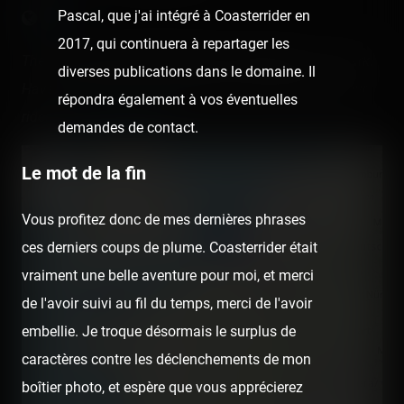
Pascal, que j'ai intégré à Coasterrider en
2017, qui continuera à repartager les
There is
only one roller coaster in operation
in this park.
diverses publications dans le domaine. Il
Have you already rode it? Check it out and register your
répondra également à vos éventuelles
rides on
Coasterr1dd3n
.
demandes de contact.
+
Le mot de la fin
−
Vous profitez donc de mes dernières phrases
ces derniers coups de plume. Coasterrider était
vraiment une belle aventure pour moi, et merci
de l'avoir suivi au fil du temps, merci de l'avoir
embellie. Je troque désormais le surplus de
caractères contre les déclenchements de mon
boîtier photo, et espère que vous apprécierez