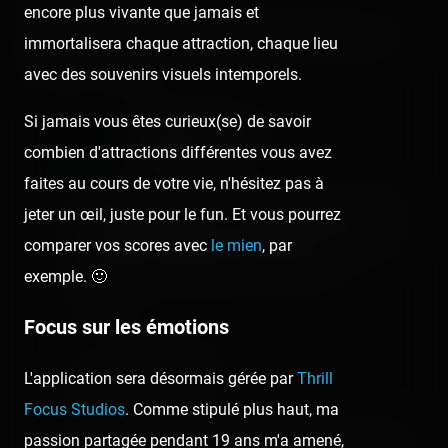
encore plus vivante que jamais et
Spèce de jaloux, tout parce que j'ai été testé le flume 3
immortalisera chaque attraction, chaque lieu
jours avant toi ! :p
avec des souvenirs visuels intemporels.
Si jamais vous êtes curieux(se) de savoir
Coasterrider Team
combien d'attractions différentes vous avez
7 years ago
faites au cours de votre vie, n'hésitez pas à
Pruvost Lionel, ah bon ? 😂 Il aurait mieux fallu
jeter un œil, juste pour le fun. Et vous pourrez
m'attendre 3 jours pour le faire tous ensemble
comparer vos scores avec
le mien
, par
alors, ça aurait été bien plus drôle ! 😘
exemple. 🙂
🖊️ Tony
Focus sur les émotions
Prst Lionel
L'application sera désormais gérée par
Thrill
7 years ago
Focus Studios
. Comme stipulé plus haut, ma
passion partagée pendant 19 ans m'a amené,
Et une plus grande vague dans le flume peut-être