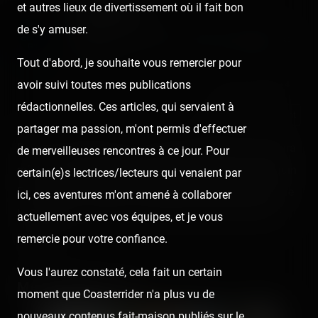
et autres lieux de divertissement où il fait bon
Cita-Parc
de s'y amuser.
Published
7 years ago
by Coasterrider | Reading time:
≈ 1 minute
Tout d'abord, je souhaite vous remercier pour
avoir suivi toutes mes publications
👍 11
😢 1
4
rédactionnelles. Ces articles, qui servaient à
React
Comment
partager ma passion, m'ont permis d'effectuer
Pause « petits plaisirs » au Cita-Parc de Lille, où on aura
de merveilleuses rencontres à ce jour. Pour
refait un tour de coaster Preston & Barbieri (alias Requin
certain(e)s lectrices/lecteurs qui venaient par
Express'), et un autre des bûches locales (Les chutes de
ici, ces aventures m'ont amené à collaborer
la Citadelle). Idéal pour se rafraîchir de cette sortie de
actuellement avec vos équipes, et je vous
canicule.
remercie pour votre confiance.
Vous l'aurez constaté, cela fait un certain
Media gallery (17)
moment que Coasterrider n'a plus vu de
nouveaux contenus fait-maison publiés sur le