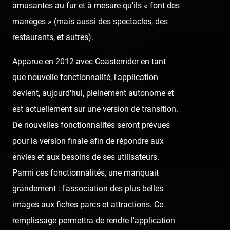
🤮
Sick
❤️
Supportive
🙏
Thankful
amusantes au fur et à mesure qu'ils « font des
manèges » (mais aussi des spectacles, des
Comment
restaurants, et autres).
Apparue en 2012 avec Coasterrider en tant
Previous post:
que nouvelle fonctionnalité, l'application
‹ LE PAL DANS CAPITAL SUR M6 (21/07/2019)
devient, aujourd'hui, pleinement autonome et
Next post:
est actuellement sur une version de transition.
De nouvelles fonctionnalités seront prévues
PAIRI DAIZA ›
pour la version finale afin de répondre aux
envies et aux besoins de ses utilisateurs.
Comments
Parmi ces fonctionnalités, une manquait
grandement : l'association des plus belles
images aux fiches parcs et attractions. Ce
Prst Lionel
remplissage permettra de rendre l'application
7 years ago