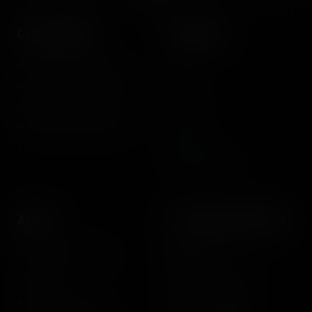
Coasterrider
Shortcut
Fun experiences sharing
Home
from roller coasters, theme
Posts
parks, fairgrounds and
Videos
entertainment enthusiasts.
Reports
Instant pictures
About
Let's keep in touch
The Coasterrider Team
Newsletter
Contact us
Acknowledgements