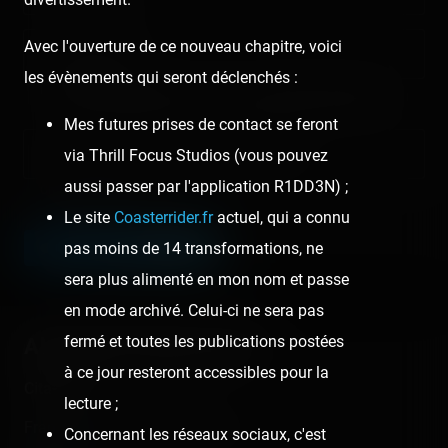
Avec l'ouverture de ce nouveau chapitre, voici
Email address
les évènements qui seront déclenchés :
Nous vous demandons de fournir une véritable adresse e-mail
afin de pouvoir gérer votre propre commentaire ultérieurement.
Mes futures prises de contact se feront
Lien de votre site ou page personnelle
via Thrill Focus Studios (vous pouvez
aussi passer par l'application R1DD3N) ;
Champ facultatif
Le site
Coasterrider.fr
actuel, qui a connu
pas moins de 14 transformations, ne
LEAVE A COMMENT
sera plus alimenté en mon nom et passe
en mode archivé. Celui-ci ne sera pas
fermé et toutes les publications postées
About this theme park
à ce jour resteront accessibles pour la
Cita-Parc
lecture ;
France - Lille - Hauts-de-France
Concernant les réseaux sociaux, c'est