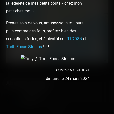
la légèreté de mes petits posts « chez mon
petit chez moi ».
Prenez soin de vous, amusez-vous toujours
plus comme des fous, profitez bien des
sensations fortes, et à bientôt sur
R1DD3N
et
300 km
200 mi
Thrill Focus Studios
! 👋
©
OpenStreetMap contributors
dimanche 24 mars 2024
About the author
Coasterrider
Fondateur