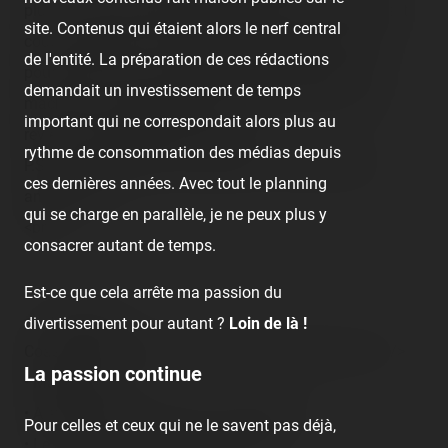
plus ! On en aura bien profité en tous cas, avec un petit
site. Contenus qui étaient alors le nerf central
coup de Ranger, assez désagréable mais tenable, se
de l'entité. La préparation de ces rédactions
poursuivant sur un incontournable Boomerang : ma
demandait un investissement de temps
machine : the Street Fighter ! Il est à coup sûr qu'on
important qui ne correspondait alors plus au
reviendra ! Maintenant, let's ride !
rythme de consommation des médias depuis
P.S. : dommage, pas de coasters à nos goûts cette
ces dernières années. Avec tout le planning
année !<br />
qui se charge en parallèle, je ne peux plus y
<br />
consacrer autant de temps.
Est-ce que cela arrête ma passion du
<!-- TR guests -->
divertissement pour autant ?
Loin de là !
Coasterriders présents avec moi à cette journée :<br />
La passion continue
• Maman<br />
• Alexandre (NeoLink) avec sa mère<br />
Pour celles et ceux qui ne le savent pas déjà,
• Le petit cousin Gilles et sa maman