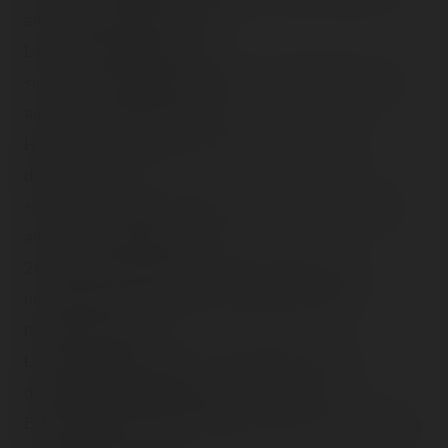
alt="" class="photo-tr"><br />
La vente de harengs !<br />
<img src="/content/trip-reports/1162681200/(44).jpg"
alt="" class="photo-tr"><br />
Hmmmm, ces bons petits poissons bien grillés et
délicieux… <br />
<img src="/content/trip-reports/1162681200/(45).jpg"
alt="" class="photo-tr"><br />
2€/pièce, ça laisse tenter, mais un autre jour, on a
un <span class="tr-noms">Boomerang</span> à
rattraper avant !<br />
Le tour complet de la foire a été effectué, et c'est
généralement maintenant, qu'on ride !<br />
Et la nuit tomba progressivement, et c'est là que les rides