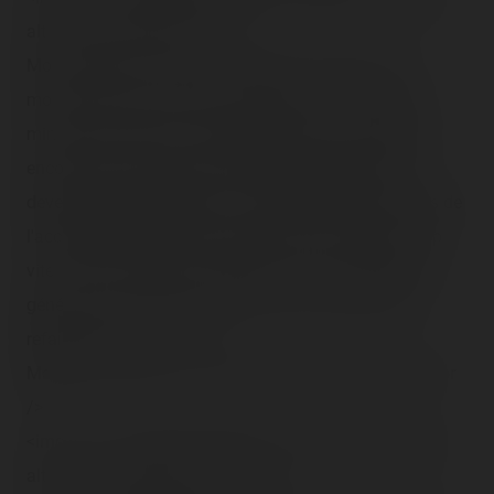
alt="" class="photo-tr"><br />
Moi et NeoLink à bord du vaisseau renversant ! Au
moins le prix aura raison de la durée : 5 à 7 bonnes
minutes d'inversions. Heureusement que je supporte
encore pas mal, mais la barre trop serrée peut vite
devenir très désagréable. Le meilleur moment est lors de
l'accélération finale, on passe le vertical loop (😊) trop
vite = pas de hang time. M'enfin, bon, c'est sympa en
général, mais c'est pas le truc que j'ai trop envie de
refaire pour le prix… <br />
Mais tout va bien ! Et on reprend la visite de la foire :<br
/>
<img src="/content/trip-reports/1162681200/(30).jpg"
alt="" class="photo-tr"><br /><br />