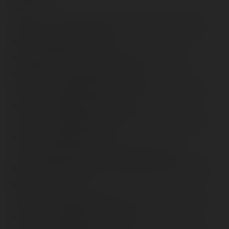
<br />
<img src="/content/trip-reports/1162681200/(66).jpg"
alt="" class="photo-tr"><br />
Arf, le bonbon qui m'a pour toujours, dégoûté ! Ça
dégouline… pas en fait !<br /><br />
<img src="/content/trip-reports/1162681200/(67).jpg"
alt="" class="photo-tr"><br /><br />
<img src="/content/trip-reports/1162681200/(68).jpg"
alt="" class="photo-tr"><br />
Le seul et unique coaster de cette foire 2006 : le
junior <span class="tr-noms">Dragon</span>, vraiment
pas pour nous…<br />
<img src="/content/trip-reports/1162681200/(69).jpg"
alt="" class="photo-tr"><br /><br />