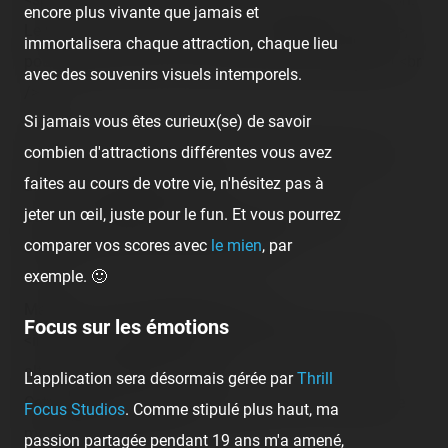
encore plus vivante que jamais et
Le même à <span class="tr-noms">Heide-Park</span>,
immortalisera chaque attraction, chaque lieu
pour gratuit, donc ça, je m'en passe assez facilement.<br
avec des souvenirs visuels intemporels.
/>
Si jamais vous êtes curieux(se) de savoir
<br />
combien d'attractions différentes vous avez
<img src="/content/trip-reports/1162681200/(7).jpg"
faites au cours de votre vie, n'hésitez pas à
alt="" class="photo-tr"><br />
jeter un œil, juste pour le fun. Et vous pourrez
Suite, les classiques auto-tamponneuses, sans
comparer vos scores avec
le mien
, par
sensations pour moi donc hein…<br />
exemple. 🙂
<br />
Mais y avait une cible précise :<br />
Focus sur les émotions
<img src="/content/trip-reports/1162681200/(8).jpg"
alt="" class="photo-tr"><br />
L'application sera désormais gérée par
Thrill
Cette personne n'est pas n'importe qui, voici en face, le
Focus Studios
. Comme stipulé plus haut, ma
maire de Cergy (…) !<br />
passion partagée pendant 19 ans m'a amené,