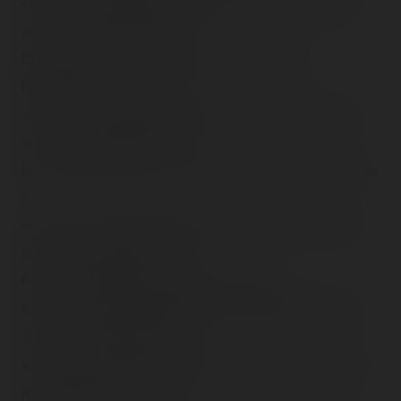
<img src="/content/trip-reports/1162681200/(70).jpg"
alt="" class="photo-tr"><br />
Dernière vue du <span class="tr-noms">Music
Dance</span>. <br /><br />
<img src="/content/trip-reports/1162681200/(71).jpg"
alt="" class="photo-tr"><br />
Et on sort de la foire ! Vue de « l'entrée/sortie »…<br /><br
/>
<img src="/content/trip-reports/1162681200/(72).jpg"
alt="" class="photo-tr"><br />
Fait froid, test flash sur buée. <br /><br />
<img src="/content/trip-reports/1162681200/(73).jpg"
alt="" class="photo-tr"><br />
Voilà, ils en ont bien profité de leur visite à cette foire, et
je comprends !<br /><br />