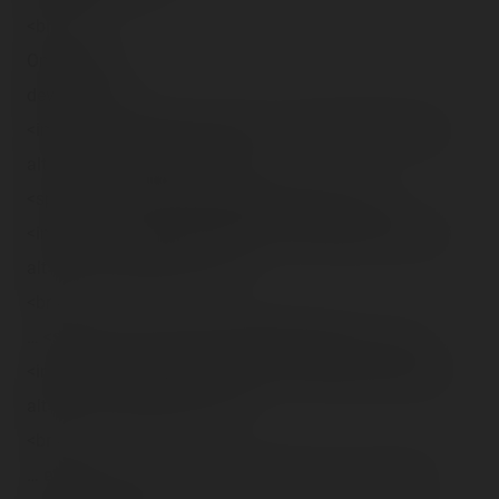
<br />
On repasse
devant :<br />
<img src="/content/trip-reports/1162681200/(50).jpg"
alt="" class="photo-tr"><br />
<span class="tr-noms">Spin Ball</span>.<br />
<img src="/content/trip-reports/1162681200/(51).jpg"
alt="" class="photo-tr"><br />
<br />
… <span class="tr-noms">Paradise</span>… :<br />
<img src="/content/trip-reports/1162681200/(52).jpg"
alt="" class="photo-tr"><br />
<br />
… et enfin on arrive devant MA machine à sensations