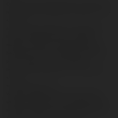
Ce sera tout pour les rides aujourd'hui. Sur le chemin du
retour, on a pu revoir l'exécution d'un condamné… :<br />
<a href="#"
onclick="window.open('(62).php','tr_video','toolbar=0,
location=0, directories=0, status=1, scrollbars=1,
resizable=1, copyhistory=0, menuBar=0, width=642,
height=480, left=1, top=1');return(false)" title="Cliquez
pour voir la vidéo !"><img src="/content/trip-
reports/1162681200/(62).jpg" alt="" class="photo-tr">
</a><br />
<em>(1,68 mo)</em><br />
Vidéo assez effrayante pour ceux qui ont les âmes
sensibles, ne regardez que si vous supportez vraiment
les choses comme ça, sinon passez votre chemin.<br />