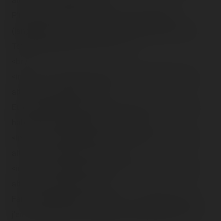
alt="" class="photo-tr"><br />
P'tit cousin ! Qui vient d'avoir une mini-lumifête
(langage <span class="tr-noms">Disney</span> hein).
Tout se passe bien à la foire ! <br />
<br />
<img src="/content/trip-reports/1162681200/(35).jpg"
alt="" class="photo-tr"><br />
Et les dames, Maman ici qui ne lâche pas des yeux, les
habits d'hiver qui défilent… <br /><br />
<img src="/content/trip-reports/1162681200/(36).jpg"
alt="" class="photo-tr"><br /><br />
<img src="/content/trip-reports/1162681200/(37).jpg"
alt="" class="photo-tr"><br />
Fameux trampolines à élastique… La dernière fois que
j'en ai pratiqué, aie les mollets en rentrant ! 😆<br /><br