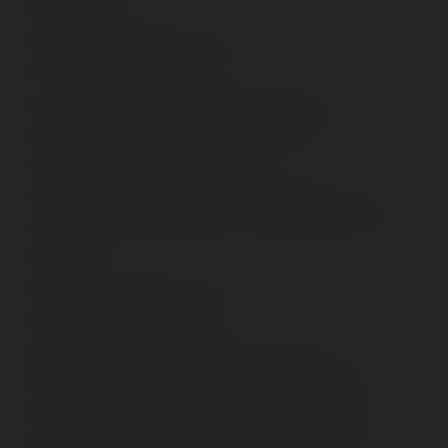
douces ! :<br />
<img src="/content/trip-reports/1162681200/(53).jpg"
alt="" class="photo-tr"><br />
Le <span class="tr-noms">Boomerang</span>,
souvenirs de <span class="tr-noms">Sledge
Hammer</span> à <span class="tr-
noms">Bobbejaanland</span> en Belgique, sauf en
version forain = plus petit mais aussi intense, et long en
durée !<br />
<img src="/content/trip-reports/1162681200/(54).jpg"
alt="" class="photo-tr"><br />
Modèle mieux que le <span class="tr-noms">X-
Flight</span> de la <span class="tr-noms">Fête des
Loges</span> 2005 : son programme dure bien
longtemps, 4 à 5 min au lieu de 2~3 et nous procure de