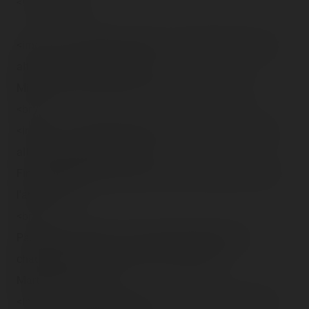
<!-- Pagination -->
<img src="/content/trip-reports/1162681200/(41).jpg"
alt="" class="photo-tr"><br />
Miam (oui, mon ventre, je te nourrirai après) !<br />
<br />
<img src="/content/trip-reports/1162681200/(42).jpg"
alt="" class="photo-tr"><br />
Fini Halloween, laissons place à la plus belle saison de
l'année !<br />
<br />
Passage maintenant, à l'endroit traditionnelle de
chaque <span class="tr-noms">foire Saint-
Martin</span> :<br />
<img src="/content/trip-reports/1162681200/(43).jpg"