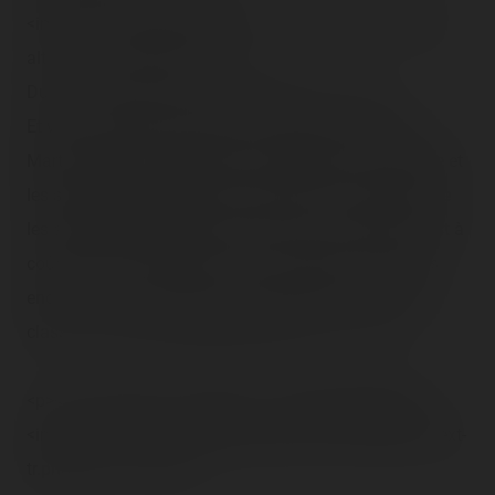
<img src="/content/trip-reports/1162681200/(74).jpg"
alt="" class="photo-tr"><br />
Du 3 au 15, yeah, merci M. le Maire !<br /><br />
Et voilà, superbe <span class="tr-noms">foire Saint-
Martin</span> cette année, les thrillrides ont la patate et
les sensations extrêmes sont au RDV ! C'est mieux que
les années précédentes, surtout mieux que 2005 ! Il est à
coûp sûr qu'on reviendra, mais, en texte ou en photos
encore ? A voir, en tout cas, je retrouverai mon <span
class="tr-noms">Boomerang</span> !<br /><br />
<p><a href="?php=../2006/11/11/index.php#TRup">
<img src="http://blog.coasterrider.free.fr/images/tr/next-
tr.png" alt=""></a></p>