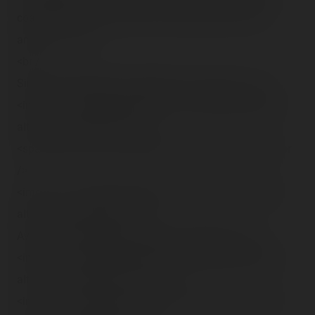
coaster qui tourne vite mais ce sera pas pour cette
année… ='(<br />
<br />
Sinon, les thrillrides s'enchaînent, et ce sera le :<br />
<img src="/content/trip-reports/1162681200/(24).jpg"
alt="" class="photo-tr"><br />
<span class="tr-noms">Ranger</span>, ouais !<br /><br
/>
<img src="/content/trip-reports/1162681200/(25).jpg"
alt="" class="photo-tr"><br />
Avec force incroyable au bas des descentes !<br />
<img src="/content/trip-reports/1162681200/(26).jpg"
alt="" class="photo-tr"><br /><br />
<img src="/content/trip-reports/1162681200/(27).jpg"