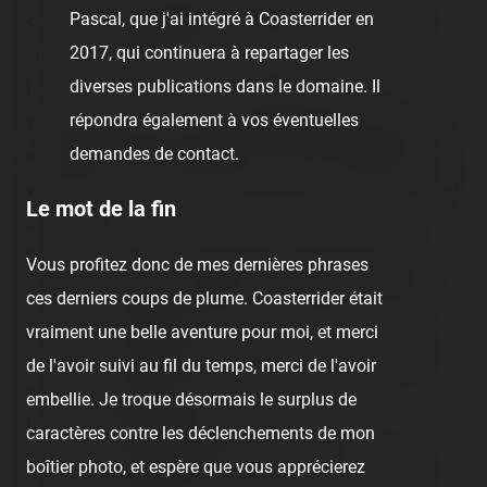
Pascal, que j'ai intégré à Coasterrider en
<img src="/content/trip-reports/1162681200/(14).jpg"
2017, qui continuera à repartager les
alt="" class="photo-tr"><br />
diverses publications dans le domaine. Il
Le <span class="tr-noms">Boomerang</span> ! ça
répondra également à vos éventuelles
swing, ça tourne et ça va vite, procurant des sensations
demandes de contact.
extrêmes, douces et agréables ! Depuis le temps que je
voulais une machine comme ça à moins de 5km de chez
Le mot de la fin
moi !<br />
On arrive après ! On ne repart pas sans le faire !<br />
Vous profitez donc de mes dernières phrases
<img src="/content/trip-reports/1162681200/(15).jpg"
ces derniers coups de plume. Coasterrider était
alt="" class="photo-tr"><br /><br />
vraiment une belle aventure pour moi, et merci
<img src="/content/trip-reports/1162681200/(16).jpg"
de l'avoir suivi au fil du temps, merci de l'avoir
alt="" class="photo-tr"><br />
embellie. Je troque désormais le surplus de
D'autres auto-tamponneuses. <br /><br />
caractères contre les déclenchements de mon
<img src="/content/trip-reports/1162681200/(17).jpg"
boîtier photo, et espère que vous apprécierez