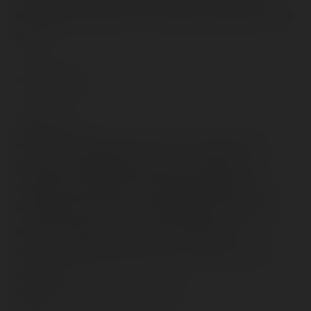
renverse et tout et tout, etc. sans que ce soit trop fort non
plus…!
<!-- Pagination -->
<a href="#"
onclick="window.open('(21).php','tr_video','toolbar=0,
location=0, directories=0, status=1, scrollbars=1,
resizable=1, copyhistory=0, menuBar=0, width=642,
height=480, left=1, top=1');return(false)" title="Cliquez
pour voir la vidéo !"><img src="/content/trip-
reports/1162681200/(21).jpg" alt="" class="photo-tr">
</a><br />
Ça spin ! <em>(5,81 mo)</em><br />