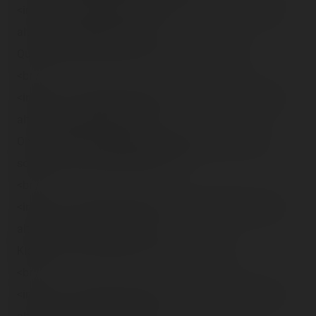
<img src="/content/trip-reports/1162681200/(31).jpg"
alt="" class="photo-tr"><br />
Qui veut des poissons grâce aux canards ?<br />
<br />
<img src="/content/trip-reports/1162681200/(32).jpg"
alt="" class="photo-tr"><br />
Oh, une chèvre ! Boutiques traditionnelles de toutes
sortes à la foire de Pontoise.<br />
<br />
<img src="/content/trip-reports/1162681200/(33).jpg"
alt="" class="photo-tr"><br />
Kiddie, y en a de toutes les couleurs ! 😊<br />
<br />
<img src="/content/trip-reports/1162681200/(34).jpg"