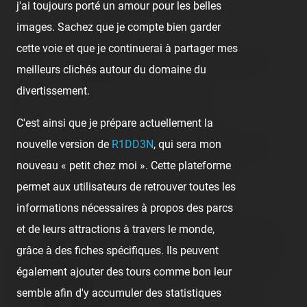
j'ai toujours porté un amour pour les belles
images. Sachez que je compte bien garder
<!-- TR main content -->
cette voie et que je continuerai à partager mes
<img src="/content/trip-reports/1162681200/(1).jpg"
meilleurs clichés autour du domaine du
alt="" class="photo-tr"><br />
divertissement.
La mère et son petit (cousin, aloha !).<br />
C'est ainsi que je prépare actuellement la
<br />
nouvelle version de
R1DD3N
, qui sera mon
<img src="/content/trip-reports/1162681200/(2).jpg"
nouveau « petit chez moi ». Cette plateforme
alt="" class="photo-tr"><br />
permet aux utilisateurs de retrouver toutes les
Bon, voilà, on prend la sortie aujourd'hui !<br />
informations nécessaires à propos des parcs
<br />
et de leurs attractions à travers le monde,
Je débarque avant, afin que tout le monde de ce trip se
grâce à des fiches spécifiques. Ils peuvent
rejoigne. En attendant, le <span class="tr-noms">Music
également ajouter des tours comme bon leur
Dance</span> reste toujours à sa place depuis ses
semble afin d'y accumuler des statistiques
dernières années :<br />