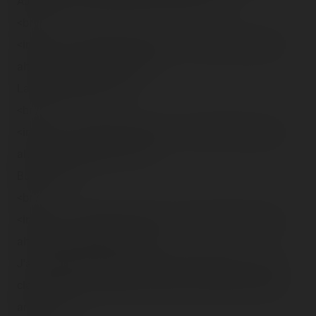
Autrement, l'animatronique est réussi !<br />
<br />
<img src="/content/trip-reports/1162681200/(63).jpg"
alt="" class="photo-tr"><br />
La célèbre pieuvre.<br />
<br />
<img src="/content/trip-reports/1162681200/(64).jpg"
alt="" class="photo-tr"><br />
Bump !<br />
<br />
<img src="/content/trip-reports/1162681200/(65).jpg"
alt="" class="photo-tr"><br />
J'ai zappé tout à l'heure, mais le Flying Carpet : <span
class="tr-noms">Wind Surf</span> est encore là cette
année.<br />