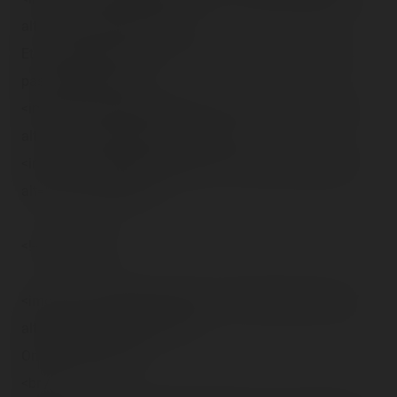
alt="" class="photo-tr"><br />
Et il me parait neuf ! C'est sûr, on va se retrouver dans
pas longtemps !<br />
<img src="/content/trip-reports/1162681200/(59).jpg"
alt="" class="photo-tr"><br /><br />
<img src="/content/trip-reports/1162681200/(60).jpg"
alt="" class="photo-tr">
<!-- Pagination -->
<img src="/content/trip-reports/1162681200/(61).jpg"
alt="" class="photo-tr"><br />
On se reverra !<br />
<br />