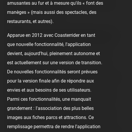
amusantes au fur et à mesure qu'ils « font des
<img src="/content/trip-reports/1162681200/(3).jpg"
manèges » (mais aussi des spectacles, des
alt="" class="photo-tr"><br />
restaurants, et autres).
<br />
S'en suit encore cette année, le palais des miroir :<br />
Apparue en 2012 avec Coasterrider en tant
<img src="/content/trip-reports/1162681200/(4).jpg"
que nouvelle fonctionnalité, l'application
alt="" class="photo-tr"><br />
devient, aujourd'hui, pleinement autonome et
<span class="tr-noms">Crystal Palace</span>. <br />
est actuellement sur une version de transition.
<br />
De nouvelles fonctionnalités seront prévues
Une classique « fun house », un différent chaque année
pour la version finale afin de répondre aux
présent à l'entrée :<br />
envies et aux besoins de ses utilisateurs.
<img src="/content/trip-reports/1162681200/(5).jpg"
Parmi ces fonctionnalités, une manquait
alt="" class="photo-tr"><br /><br />
grandement : l'association des plus belles
<img src="/content/trip-reports/1162681200/(6).jpg"
images aux fiches parcs et attractions. Ce
alt="" class="photo-tr"><br />
remplissage permettra de rendre l'application
<span class="tr-noms">Music Dance</span>, en action.