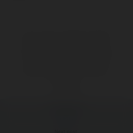
👍
Like
😍
Love
😆
Haha
👏
Bravo
🥳
Fiesta
😮
Wow
😢
Sad
😠
Angry
🤮
Sick
❤️
Supportive
🙏
Thankful
Comment
Previous post:
‹ FROID !
Next post: