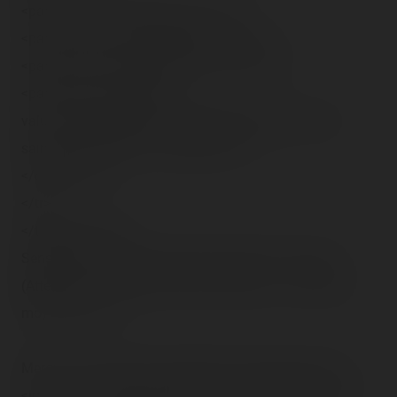
<param name="autostart" value="0">
<param name="showstatusbar" value="1">
<param name="showcontrols" value="true">
<param name="filename"
value="http://kodjo.fr/coasterrider/trip-reports/foire-
saint-martin/2006/11/04/(56).wmv">
</object></td>
</tr>
</tbody></table>
Sensations et airtimes garantis pendant 5 minutes !
(Attention aux oreilles, c'est les voisines…) <em>(50,9
mo)</em><br />
Merci au forain d'avoir autorisé le on ride aussi !<br />
<img src="/content/trip-reports/1162681200/(58).jpg"