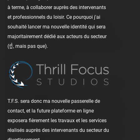
<br />
à terme, à collaborer auprès des intervenants
Bref, continuons : le <span class="tr-
et professionnels du loisir. Ce pourquoi j'ai
noms">Flipper</span>, qui n'avait pas trouvé ses
souhaité lancer ma nouvelle identité qui sera
clients… :<br />
majoritairement dédié aux acteurs du secteur
<img src="/content/trip-reports/1162681200/(9).jpg"
(☝️, mais pas que).
alt="" class="photo-tr"><br />
Même pô vu en action…<br />
<br />
<img src="/content/trip-reports/1162681200/(10).jpg"
alt="" class="photo-tr"><br />
T.F.S. sera donc ma nouvelle passerelle de
Nouveau cette année, un simple toboggan, haut, qui
contact, et la future plateforme en ligne
m'avait intrigué, mais bon, je m'attendais à mieux. Pas
exposera fièrement les travaux et les services
interessé… <br /><br />
réalisés auprès des intervenants du secteur du
<img src="/content/trip-reports/1162681200/(11).jpg"
divertissement.