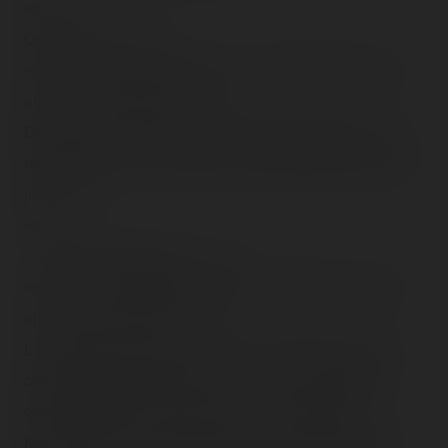
<br />
On enchaîne… :<br />
<img src="/content/trip-reports/1162681200/(22).jpg"
alt="" class="photo-tr"><br />
Deuxième Fun House, différente des précédentes… pas
toujours le truc qui m'attire, mais faudrait bien refaire un
jour…<br />
<br />
… et le petit malheureux… :<br />
<img src="/content/trip-reports/1162681200/(23).jpg"
alt="" class="photo-tr"><br />
Le superbe <span class="tr-noms">Shake Off</span>,
certes, qu'est off aujourd'hui, mais qui a remplacé le
célèbre bobsleigh <span class="tr-noms">Bayern
Kurve</span>. J'avais tout prévu pour faire mon petit