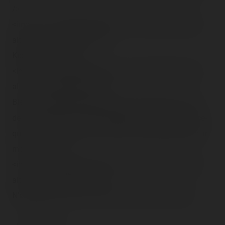
/>
<img src="/content/trip-reports/1162681200/(38).jpg"
alt="" class="photo-tr"><br />
Kiddies…<br /><br />
<img src="/content/trip-reports/1162681200/(39).jpg"
alt="" class="photo-tr"><br />
Bien, on mange maintenant, c'est mieux après un tour
de <span class="tr-noms">Ranger</span> hein ? Parce-
que si tu l'aurais pris avant le tour, tout serait tombé sur
moi !<br /><br />
<img src="/content/trip-reports/1162681200/(40).jpg"
alt="" class="photo-tr"><br />
N'empêche, ce tour m'a donné une envie de manger…