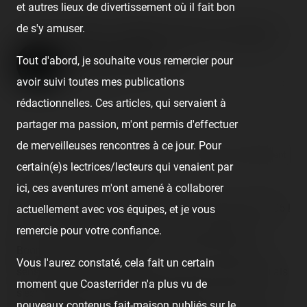
et autres lieux de divertissement où il fait bon
de s'y amuser.
836e - Mieux que les années
précédentes !
Tout d'abord, je souhaite vous remercier pour
avoir suivi toutes mes publications
Published
20 years ago
by Coasterrider | Reading time:
≈ 8 minutes
rédactionnelles. Ces articles, qui servaient à
partager ma passion, m'ont permis d'effectuer
de merveilleuses rencontres à ce jour. Pour
React
Comment
certain(e)s lectrices/lecteurs qui venaient par
<!-- TR summary -->
ici, ces aventures m'ont amené à collaborer
Ah ben du thrillride en veux-tu en voilà cette année 2006 !
actuellement avec vos équipes, et je vous
Ce qu'on avait prédit auparavant s'est concrétisé :
remercie pour votre confiance.
Boomerang, Ranger, Spin Ball… Je peux dire que les
Vous l'aurez constaté, cela fait un certain
sensations étaient au rendez-vous, tout ce que je voulais
moment que Coasterrider n'a plus vu de
s'est réalisé avec une durée prolongée de la foire en
nouveaux contenus fait-maison publiés sur le