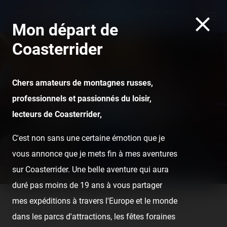
Mon départ de
Coasterrider
Chers amateurs de montagnes russes,
professionnels et passionnés du loisir,
836e - Mieux que les
lecteurs de Coasterrider,
années précédentes !
C'est non sans une certaine émotion que je
vous annonce que je mets fin à mes aventures
sur Coasterrider. Une belle aventure qui aura
duré pas moins de 19 ans à vous partager
mes expéditions à travers l'Europe et le monde
Home
Posts
Reports
836e - Mieux que les années
dans les parcs d'attractions, les fêtes foraines
précédentes !