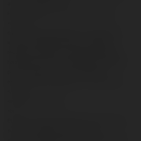
alt="" class="photo-tr"><br />
Hang time, pendant… 10 sec, ça vous tente ?<br />
<a href="#"
onclick="window.open('(28).php','tr_video','toolbar=0,
location=0, directories=0, status=1, scrollbars=1,
resizable=1, copyhistory=0, menuBar=0, width=642,
height=480, left=1, top=1');return(false)" title="Cliquez
pour voir la vidéo !"><img src="/content/trip-
reports/1162681200/(28).jpg" alt="" class="photo-tr">
</a><br />
<em>(6,18 mo)</em><br />
<br />
Et c'est qu'un pressé se jette dessus tout de suite. Je le
suis ou pas ? B'allez, 3€, on fonce ! :<br />
<img src="/content/trip-reports/1162681200/(29).jpg"