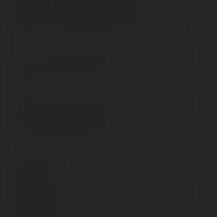
puissants airtimes au sommet !<br />
A 3,50 €, on s'y lance, pieds nus pour moi en plus ! :<br
/>
<img src="/content/trip-reports/1162681200/(55).jpg"
alt="" class="photo-tr"><br />
<br />
<img src="/content/trip-reports/1162681200/(57).jpg"
alt="" class="photo-tr"><br />
On se tient prêt, et allons-y en on ride :<br />
<table border="1">
<tbody><tr>
<td><object type="application/x-mplayer2" width="322"
height="310">