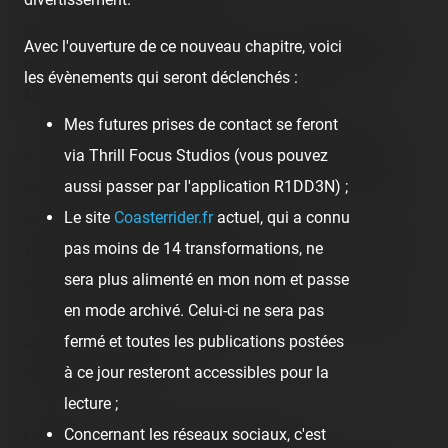
alt="" class="photo-tr"><br />
Encore cette année, l'attraction qui a tenu depuis tant
Avec l'ouverture de ce nouveau chapitre, voici
d'années ici, la <span class="tr-noms">Pieuvre</span>.
les évènements qui seront déclenchés :
Mais c'est le classique, ça doit rester. <br />
Mes futures prises de contact se feront
… tout comme la Haunted Mansion de foire, avec un
via Thrill Focus Studios (vous pouvez
nouveau décor audio-animatronique cette année :<br />
aussi passer par l'application R1DD3N) ;
<img src="/content/trip-reports/1162681200/(12).jpg"
Le site
Coasterrider.fr
actuel, qui a connu
alt="" class="photo-tr"><br />
pas moins de 14 transformations, ne
Vidéo en action après (vidéo déconseillée pour les âmes
sera plus alimenté en mon nom et passe
sensibles honnêtement). <br /><br />
en mode archivé. Celui-ci ne sera pas
<img src="/content/trip-reports/1162681200/(13).jpg"
fermé et toutes les publications postées
alt="" class="photo-tr"><br />
à ce jour resteront accessibles pour la
Kiddie rides ! <br />
lecture ;
<br />
Concernant les réseaux sociaux, c'est
On passe à ma machine favorite ! :<br />