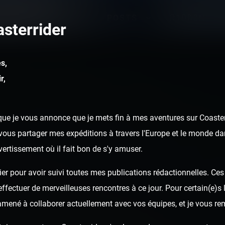
POSTS
R1DD3N
sterrider
s,
r,
ue je vous annonce que je mets fin à mes aventures sur Coasterr
ous partager mes expéditions à travers l'Europe et le monde dan
ivertissement où il fait bon de s'y amuser.
er pour avoir suivi toutes mes publications rédactionnelles. Ces a
fectuer de merveilleuses rencontres à ce jour. Pour certain(e)s l
 amené à collaborer actuellement avec vos équipes, et je vous re