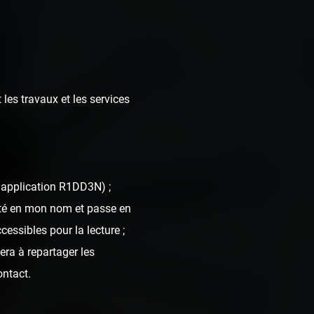
 les travaux et les services
l'application R1DD3N) ;
ne !
nté en mon nom et passe en
cessibles pour la lecture ;
era à repartager les
ontact.