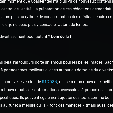
ertain moment que Coasterrider n'a plus vu de nouveaux contenus 
rf central de l'entité. La préparation de ces rédactions demandai
t alors plus au rythme de consommation des médias depuis ces 
llèle, je ne peux plus y consacrer autant de temps.
 divertissement pour autant ?
Loin de là !
as déjà, j'ai toujours porté un amour pour les belles images. Sa
ai à partager mes meilleurs clichés autour du domaine du diverti
t la nouvelle version de
R1DD3N
, qui sera mon nouveau « petit 
 retrouver toutes les informations nécessaires à propos des parcs
spécifiques. Ils peuvent également ajouter des tours comme bon 
 au fur et à mesure qu'ils « font des manèges » (mais aussi des