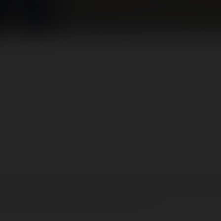
time:
≈ 6 minutes
 cette année 2006, les rides sont supers ! Ça en valut le coup d
en foire, y en a pas beaucoup sur le site !<br />