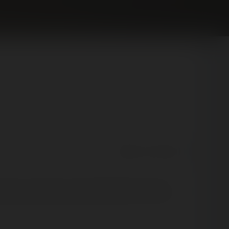
React
Comment
e faire un petit saut à Saint-Germain en Laye rien