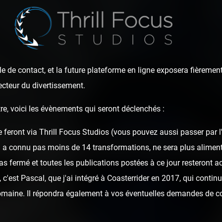
e de contact, et la future plateforme en ligne exposera fièrement
ecteur du divertissement.
re, voici les évènements qui seront déclenchés :
e feront via Thrill Focus Studios (vous pouvez aussi passer par 
 vraie Foire du Trô
i a connu pas moins de 14 transformations, ne sera plus alime
as fermé et toutes les publications postées à ce jour resteront ac
c'est Pascal, que j'ai intégré à Coasterrider en 2017, qui continu
domaine. Il répondra également à vos éventuelles demandes de c