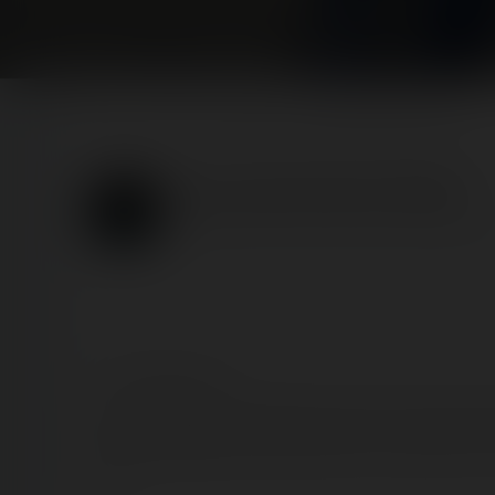
Home
Posts
Reports
Une vraie Foire du Trône !
Une vraie Foire du Trône !
Published
20 years ago
by Coasterrider | Reading 
<!-- TR summary -->
La Foire du Trône à la fête des Loges ? Non parce-que
que pour déguster des rides forains ! Et puis des TR, 
<br />